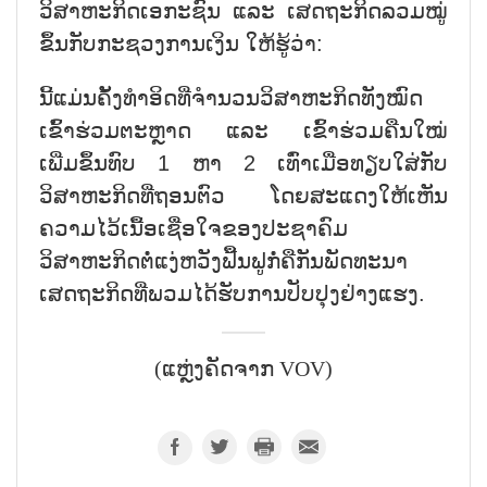
ວິສາຫະກິດເອກະຊົນ ແລະ ເສດຖະກິດລວມໝູ່
ຂຶ້ນກັບກະຊວງການເງິນ ໃຫ້ຮູ້ວ່າ:
ນີ້ແມ່ນຄັ້ງທຳອິດທີ່ຈຳນວນວິສາຫະກິດທັງໝົດ
ເຂົ້າຮ່ວມຕະຫຼາດ ແລະ ເຂົ້າຮ່ວມຄືນໃໝ່
ເພີ່ມຂຶ້ນທົບ 1 ຫາ 2 ເທົ່າເມື່ອທຽບໃສ່ກັບ
ວິສາຫະກິດທີ່ຖອນຕົວ ໂດຍສະແດງໃຫ້ເຫັນ
ຄວາມໄວ້ເນື້ອເຊື່ອໃຈຂອງປະຊາຄົມ
ວິສາຫະກິດຕໍ່ແງ່ຫວັງຟື້ນຟູກໍ່ຄືກັນພັດທະນາ
ເສດຖະກິດທີ່ພວມໄດ້ຮັບການປັບປຸງຢ່າງແຮງ.
(ແຫຼ່ງຄັດຈາກ VOV)