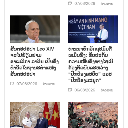
07/08/2026
ຂ່າວສານ
ສັນຕະປະປາ Leo XIV
ທ່ານນາຍົກລັດຖະມົນຕີ
ຈະໄປຢ້ຽມຢາມ
ເລມິນຮຶງ: ຮັບປະກັນ
ອາເມລິກາ ລາຕິນ ເປັນຄັ້ງ
ຄວາມໝັ້ນຄົງທາງໄຊເບີ
ທຳອິດໃນຖານະຕຳແໜ່ງ
ຕ້ອງຕິດພັນລະຫວ່າງ
ສັນຕະປະປາ
“ປົກປ້ອງລະບົບ” ແລະ
“ປົກປ້ອງມະນຸດ”
07/08/2026
ຂ່າວສານ
06/08/2026
ຂ່າວສານ