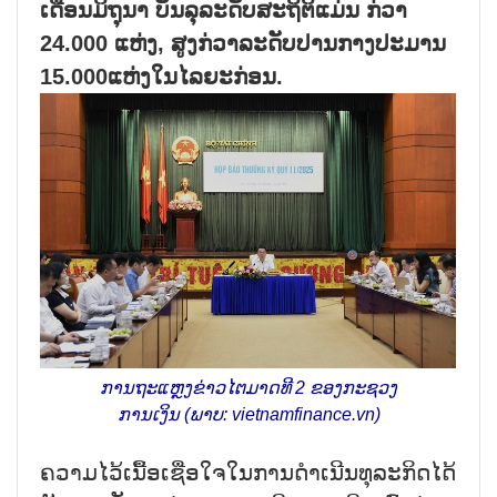
ເດືອນມິຖຸນາ ບັນລຸລະດັບສະຖິຕິແມ່ນ ກ່ວາ
24.000 ແຫ່ງ, ສູງກ່ວາລະດັບປານກາງປະມານ
15.000ແຫ່ງໃນໄລຍະກ່ອນ.
ການຖະແຫຼງຂ່າວໄຕມາດທີ 2 ຂອງກະຊວງ
ການເງິນ (ພາບ: vietnamfinance.vn)
ຄວາມໄວ້ເນື້ອເຊື່ອໃຈໃນການດຳເນີນທຸລະກິດໄດ້