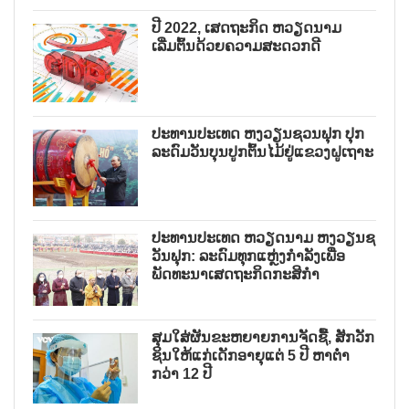
ປີ 2022, ເສດຖະກິດ ຫວຽດນາມ
ເລີ່ມຕົ້ນດ້ວຍຄວາມສະດວກດີ
ປະທານປະເທດ ຫງວຽນຊວນຟຸກ ປຸກ
ລະດົມວັນບຸນປູກຕົ້ນໄມ້ຢູ່ແຂວງຝູເຖາະ
ປະທານປະເທດ ຫວຽດນາມ ຫງວຽນຊ
ວັນຟຸກ: ລະດົມທຸກແຫຼ່ງກຳລັງເພື່ອ
ພັດທະນາເສດຖະກິດກະສິກຳ
ສຸມໃສ່ຜັນຂະຫຍາຍການຈັດຊື້, ສັກວັກ
ຊິນໃຫ້ແກ່ເດັກອາຍຸແຕ່ 5 ປີ ຫາຕ່ຳ
ກວ່າ 12 ປີ