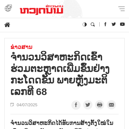
ຂ່າວສານ
ຈຳ​ນວນວິ​ສາ​ຫະ​ກິດ​ເຂົ້າ​
ຮ່ວມ​ຕະຫຼາດ​ເພີ່ມ​ຂຶ້​ນ​ຢ່າງ​
ກະ​ໂດດ​ຂັ້ນ ພາຍຫຼັງ​ມະ​ຕິ​
ເລກ​ທີ 68
04/07/2025
ຈຳນວນວິສາຫະກິດໄດ້ຮັບການສ້າງຕັ້ງໃໝ່ໃນ