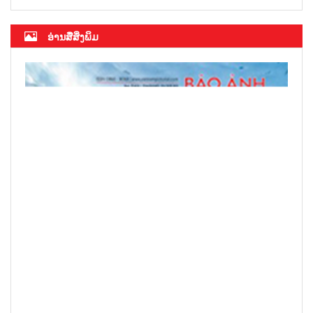
ອ່ານສື່ສິ່ງພິມ