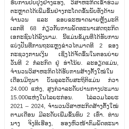
ຮັບການປັບປຸງຢ່າງແຮງ, ວິສາຫະກິດເຂົ້າຮ່ວມ
ຕະຫຼາດໄດ້ເພີ່ມຂຶ້ນຢ່າງກະໂດດຂັ້ນນັບທັງດ້ານ
ຈຳນວນ ແລະ ຂອບຂະໜາດພາຍຫຼັງມະຕິ
ເລກທີ 68 ກ່ຽວກັບການພັດທະນາເສດຖະກິດ
ເອກະຊົນໄດ້ລົງນາມ. ນີ້ແມ່ນຂໍ້ມູນທີ່ໄດ້ຮັບການ
ແບ່ງປັນທີ່ການຖະແຫຼງຂ່າວໄຕມາດທີ 2 ຂອງ
ກະຊວງການເງິນ ເຊິ່ງໄດ້ຈັດຂຶ້ນໃນຕອນບ່າຍ
ວັນທີ 2 ກໍລະກົດ ຢູ່ ຮ່າໂນ້ຍ. ລະອຽດແມ່ນ,
ຈຳນວນວິສາຫະກິດໄດ້ຮັບການສ້າງຕັ້ງໃໝ່ໃນ
ເດືອນມິຖຸນາ ບັນລຸລະດັບສະຖິຕິແມ່ນ ກ່ວາ
24.000 ແຫ່ງ, ສູງກ່ວາລະດັບປານກາງປະມານ
15.000ແຫ່ງໃນໄລຍະກ່ອນ. ໄລ່ລວມໄລຍະ
2021 – 2024, ຈຳນວນວິສາຫະກິດສ້າງຕັ້ງໃໝ່
ຕາມເດືອນ ມີລະດັບເພີ່ມຂຶ້ນທົບ 2 ເທົ່າ. ທ່ານ
ນາງ ຈິງທິເຮືອງ, ຮອງຫົວໜ້າກົມພັດທະນາ