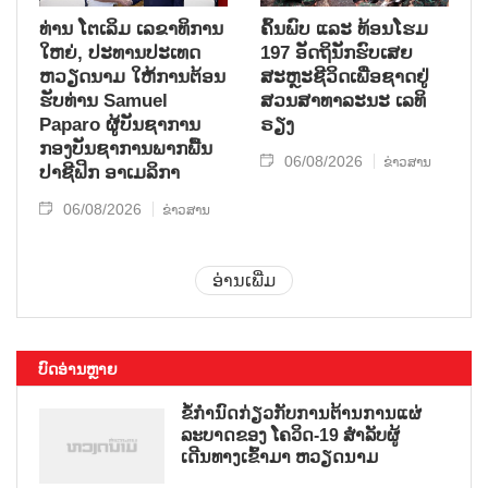
ທ່ານ ໂຕ​ເລິມ ເລ​ຂາ​ທິ​ການ​
ຄົ້ນ​ພົບ ແລະ ທ້ອນ​ໂຮມ
ໃຫຍ່, ປະ​ທານ​ປະ​ເທດ ​
197 ອັດ​ຖິ​ນັກ​ຮົບ​ເສຍ​
ຫວຽດ​ນາມ ໃຫ້​ການ​ຕ້ອນ​
ສະຫຼະ​ຊີ​ວິດ​ເພື່ອ​ຊາດ​ຢູ່​
ຮັບ​ທ່ານ Samuel
ສວນ​ສາ​ທາ​ລະ​ນະ ເລ​ທິ​
Paparo ຜູ້​ບັນ​ຊາ​ການ
ຣຽງ
ກອງ​ບັນ​ຊາ​ການພາກ​ພື້ນ​
06/08/2026
ຂ່າວສານ
ປາ​ຊີ​ຟິກ ອາ​ເມ​ລິ​ກາ
06/08/2026
ຂ່າວສານ
ອ່ານເພີ່ມ
ບົດອ່ານຫຼາຍ
ຂໍ້ກຳນົດກ່ຽວກັບການຕ້ານການແຜ່
ລະບາດຂອງ ໂຄວິດ-19 ສຳລັບຜູ້
ເດີນທາງເຂົ້າມາ ຫວຽດນາມ