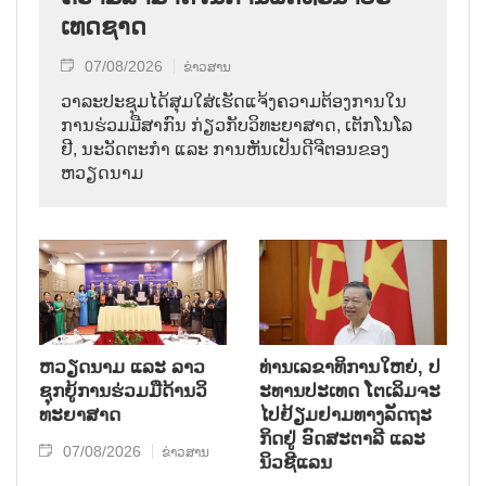
ເທດ​ຊາດ
07/08/2026
ຂ່າວສານ
ວາ​ລະ​ປະ​ຊຸມ​ໄດ້​ສຸມ​ໃສ່​ເຮັດ​ແຈ້ງ​ຄວາມ​ຕ້ອງ​ການ​ໃນ​
ການ​ຮ່ວມ​ມື​ສາ​ກົນ ກ່ຽວ​ກັບ​ວິ​ທະ​ຍາ​ສາດ, ເຕັກ​ໂນ​ໂລ​
ຢີ, ນະ​ວັດ​ຕະ​ກຳ ແລະ ການ​ຫັນ​ເປັນ​ດີ​ຈີ​ຕອນ​ຂອງ
ຫວຽດ​ນາມ
ຫວຽດ​ນາມ ແລະ ລາວ​
ທ່ານ​ເລ​ຂາ​ທິ​ການ​ໃຫຍ່, ປ​
ຊຸກ​ຍູ້​ການ​ຮ່ວມ​ມື​ດ້ານວ​ິ​
ະ​ທານ​ປະ​ເທດ ໂຕ​ເລິມ​ຈະ​
ທະ​ຍາ​ສາດ
ໄປ​ຢ້ຽມ​ຢາມ​ທາງ​ລັດ​ຖະ​
ກິດ​ຢູ່ ອົດ​ສະ​ຕາ​ລີ ແລະ
07/08/2026
ຂ່າວສານ
ນິວ​ຊີ​ແລນ