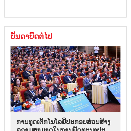
ບັນດາບົດຕໍ່ໄປ
ການ​ທູດ​ເຕັກ​ໂນ​ໂລ​ຢີ​ປະ​ກອບ​ສ່ວນ​ສ້າງ​
ຄວາມ​ສາ​ມາດ​ໃນ​ການ​ພັດ​ທະ​ນາ​ປະ​