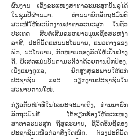
ຜົນງານ ເຊິ່ງຂະແໜງສາທາລະນະສຸກບັນລຸໄດ້
ໃນຊຸມປີຜ່ານມາ. ທ່ານນາຍົກລັດຖະມົນຕີ
ສະເໜີໃຫ້ພະນັກງານສາທາລະນະສຸກ ໃນທົ່ວ
ປະເທດ ສືບຕໍ່ເສີມຂະຫຍາຍມູນເຊື້ອສະຫງ່າ
ລາສີ, ປະຕິບັດແຜນນະໂຍບາຍ, ແນວທາງຂອງ
ພັກ, ນະໂຍບາຍ, ກົດໝາຍຂອງລັດໃຫ້ເປັນຢ່າງ
ດີ, ພິເສດແມ່ນບັນດາມະຕິວ່າດ້ວຍການປົກປ້ອງ,
ເບິ່ງແຍງດູແລ, ຍົກສູງສຸຂະພາບໃຫ້ແກ່
ປະຊາຊົນ ແລະ ວຽກງານປະຊາຊົນໃນ
ສະພາບການໃໝ່.
ກ່ຽວກັບໜ້າທີ່ໃນໄລຍະຈະມາເຖິງ, ທ່ານນາຍົກ
ລັດຖະມົນຕີ ໄດ້ຮຽກຮ້ອງໃຫ້ຂະແໜງ
ສາທາລະນະສຸກ ຖືສຸຂະພາບ, ຊີວິດອິນຊີຂອງ
ປະຊາຊົນເໜືອກ່ວາສິ່ງໃດໝົດ. ຕ້ອງປະຕິບັດ