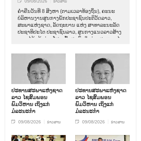
09/08/2026
ຂ່າວສານ
ຄ່ຳຄືນວັນທີ 8 ສິງຫາ (ຕາມເວລາທ້ອງຖິ່ນ), ຄະນະ
ບໍລິຫານງານສູນກາງພັກປະຊາຊົນປະຕິວັດລາວ,
ສະພາແຫ່ງຊາດ, ລັດຖະບານ ແຫ່ງ ສາທາລະນະລັດ
ປະຊາທິປະໄຕ ປະຊາຊົນລາວ, ສູນກາງແນວລາວສ້າງ
ຊາດ ໄດ້ແຈ້ງຂ່າວໂສກເສົ້າສະຫຼົດໃຈວ່າ: ສະຫາຍ ໄຊ
ສົມພອນ ພົມວິຫານ, ປະທານສະພາແຫ່ງຊາດລາວ
ໄດ້ເຖິງແກ່ມໍລະນະກຳ ໃນອາຍຸ 70 ປີ, ຫຼັງຈາກປ່ວຍ
ຮ້າຍແຮງມາເປັນໄລຍະໜຶ່ງ.
ປະທານສະພາແຫ່ງຊາດ
ປະທານສະພາແຫ່ງຊາດ
ລາວ ໄຊສົມພອນ
ລາວ ໄຊສົມພອນ
ພົມວິຫານ ເຖິງແກ່
ພົມວິຫານ ເຖິງແກ່
ມໍລະນະກຳ
ມໍລະນະກຳ
09/08/2026
09/08/2026
ຂ່າວສານ
ຂ່າວສານ