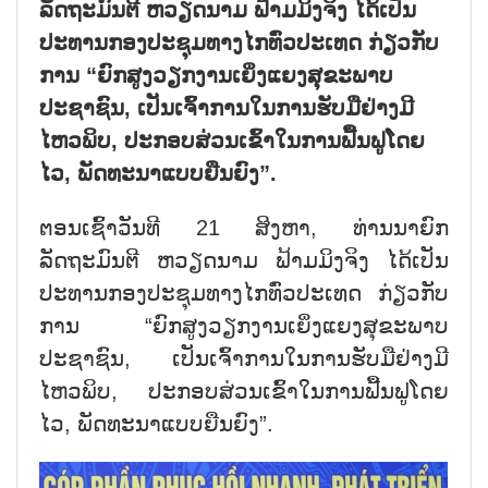
ລັດຖະມົນຕີ ຫວຽດນາມ ຟ້າມມິງຈິງ ໄດ້ເປັນ
ປະທານກອງປະຊຸມທາງໄກທົ່ວປະເທດ ກ່ຽວກັບ
ການ “ຍົກສູງວຽກງານເຍິ່ງແຍງສຸຂະພາບ
ປະຊາຊົນ, ເປັນເຈົ້າການໃນການຮັບມືຢ່າງມີ
ໄຫວພິບ, ປະກອບສ່ວນເຂົ້າໃນການຟື້ນຟູໂດຍ
ໄວ, ພັດທະນາແບບຍືນຍົງ”.
ຕອນເຊົ້າວັນທີ 21 ສິງຫາ, ທ່ານນາຍົກ
ລັດຖະມົນຕີ ຫວຽດນາມ ຟ້າມມິງຈິງ ໄດ້ເປັນ
ປະທານກອງປະຊຸມທາງໄກທົ່ວປະເທດ ກ່ຽວກັບ
ການ “ຍົກສູງວຽກງານເຍິ່ງແຍງສຸຂະພາບ
ປະຊາຊົນ, ເປັນເຈົ້າການໃນການຮັບມືຢ່າງມີ
ໄຫວພິບ, ປະກອບສ່ວນເຂົ້າໃນການຟື້ນຟູໂດຍ
ໄວ, ພັດທະນາແບບຍືນຍົງ”.