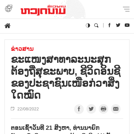
ຂ່າວສານ
ຂ​ະ​ແໜງ​ສາ​ທາ​ລ​ະ​ນະ​ສຸກ​
ຕ້ອງ​ຖື​ສຸ​ຂະ​ພາບ, ຊີ​ວິດ​ອິນ​ຊີ​
ຂອງ​ປະ​ຊາ​ຊົນ​ເໜືອ​ກ່​ວາ​ສິ່ງ​
ໃດໝົດ
22/08/2022
ຕອນເຊົ້າວັນທີ 21 ສິງຫາ, ທ່ານນາຍົກ