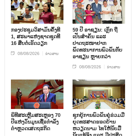
ກອງປະຊຸມວິສາມັນຄັ້ງທີ
59 ປີ ອາຊຽນ: ເກຼັກ ຖື
1, ສະພາແຫ່ງຊາດຊຸດທີ
ເປັນສຳຄັນ ແລະ
16 ສືບຕໍ່ເຮັດວຽກ
ປາດຖະໜາຢາກ
ພັດທະນາການພົວພັນກັບ
08/08/2026
ຂ່າວສານ
ອາຊຽນ ຫຼາຍກວ່າ
08/08/2026
ຂ່າວສານ
ພິທີສະເຫຼີມສະເຫຼອງ 70
ຊຸກ​ຍູ້​ການ​ພົວ​ພັນ​ຄູ່​ຮ່ວມ​ມື​
ປີແຫ່ງວັນມູນເຊື້ອກຳລັງ
ຍຸດ​ທະ​ສາດ​ຮອດ​ບ້ານ
ຕຳຫຼວດເສດຖະກິດ
ຫວຽດ​ນາມ ໄທ​ໃຫ້​ນັບ​ມື້​
ນັບ​ແທ້​ຈິງ ແລະ ມີ​ປະ​ສິດ​