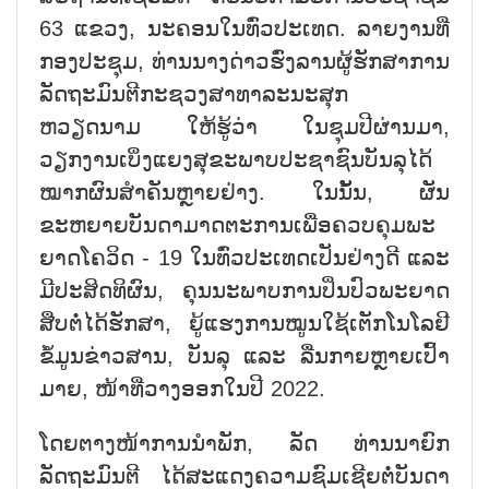
63 ແຂວງ, ນະຄອນໃນທົ່ວປະເທດ. ລາຍງານທີ່
ກອງປະຊຸມ, ທ່ານນາງດ່າວຮົ່ງລານຜູ້ຮັກສາການ
ລັດຖະມົນຕີກະຊວງສາທາລະນະສຸກ
ຫວຽດນາມ ໃຫ້ຮູ້ວ່າ ໃນຊຸມປີຜ່ານມາ,
ວຽກງານເບິ່ງແຍງສຸຂະພາບປະຊາຊົນບັນລຸໄດ້
ໝາກຜົນສຳຄັນຫຼາຍຢ່າງ. ໃນນັ້ນ, ຜັນ
ຂະຫຍາຍບັນດາມາດຕະການເພື່ອຄວບຄຸມພະ
ຍາດໂຄວິດ - 19 ໃນທົ່ວປະເທດເປັນຢ່າງດີ ແລະ
ມີປະສິດທິຜົນ, ຄຸນນະພາບການປິ່ນປົວພະຍາດ
ສືບຕໍ່ໄດ້ຮັກສາ, ຍູ້ແຮງການໝູນໃຊ້ເຕັກໂນໂລຢີ
ຂໍ້ມູນຂ່າວສານ, ບັນລຸ ແລະ ລື່ນກາຍຫຼາຍເປົ້າ
ມາຍ, ໜ້າທີ່ວາງອອກໃນປີ 2022.
ໂດຍຕາງໜ້າການນຳພັກ, ລັດ ທ່ານນາຍົກ
ລັດຖະມົນຕີ ໄດ້ສະແດງຄວາມຊົມເຊີຍຕໍ່ບັນດາ