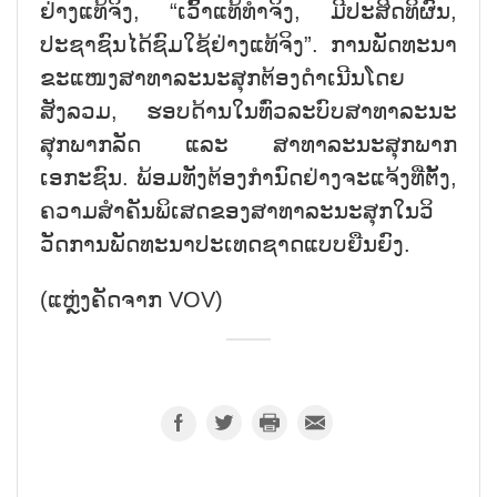
ຢ່າງແທ້ຈິງ, “ເວົ້າແທ້ທຳຈິງ, ມີປະສິດທິຜົນ,
ປະຊາຊົນໄດ້ຊົມໃຊ້ຢ່າງແທ້ຈິງ”. ການພັດທະນາ
ຂະແໜງສາທາລະນະສຸກຕ້ອງດຳເນີນໂດຍ
ສັງລວມ, ຮອບດ້ານໃນທົ່ວລະບົບສາທາລະນະ
ສຸກພາກລັດ ແລະ ສາທາລະນະສຸກພາກ
ເອກະຊົນ. ພ້ອມທັງຕ້ອງກຳນົດຢ່າງຈະແຈ້ງທີ່ຕັ້ງ,
ຄວາມສຳຄັນພິເສດຂອງສາທາລະນະສຸກໃນວິ
ວັດການພັດທະນາປະເທດຊາດແບບຍືນຍົງ.
(ແຫຼ່ງຄັດຈາກ VOV)