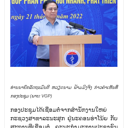
ທ່ານນາຍົກລັດຖະມົນຕີ ຫວຽດນາມ ຟ້າມມິງຈິງ ກ່າວຄຳເຫັນທີ່
ກອງປະຊຸມ (ພາບ: VGP)
ກອງປະຊຸມໄດ້ເຊື່ອມຕໍ່ຈາກສຳນັກງານໃຫຍ່
ກະຊວງສາທາລະນະສຸກ ຢູ່ນະຄອນຮ່າໂນ້ຍ ກັບ
ສະຖານທີ່ເຊື່ອມຕໍ່ ຄະນະກຳມະການປະຊາຊົນ