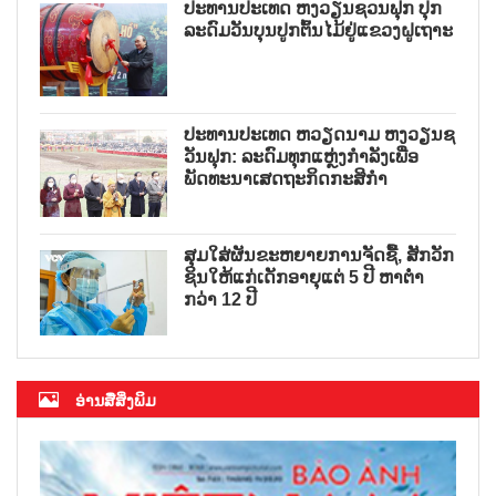
ປະທານປະເທດ ຫງວຽນຊວນຟຸກ ປຸກ
ລະດົມວັນບຸນປູກຕົ້ນໄມ້ຢູ່ແຂວງຝູເຖາະ
ປະທານປະເທດ ຫວຽດນາມ ຫງວຽນຊ
ວັນຟຸກ: ລະດົມທຸກແຫຼ່ງກຳລັງເພື່ອ
ພັດທະນາເສດຖະກິດກະສິກຳ
ສຸມໃສ່ຜັນຂະຫຍາຍການຈັດຊື້, ສັກວັກ
ຊິນໃຫ້ແກ່ເດັກອາຍຸແຕ່ 5 ປີ ຫາຕ່ຳ
ກວ່າ 12 ປີ
ອ່ານສື່ສິ່ງພິມ