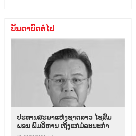
ບັນດາບົດຕໍ່ໄປ
ປະທານສະພາແຫ່ງຊາດລາວ ໄຊສົມ
ພອນ ພົມວິຫານ ເຖິງແກ່ມໍລະນະກຳ