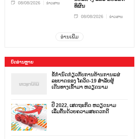
08/08/2026
ຂ່າວສານ
ທິ​ຜົນ
08/08/2026
ຂ່າວສານ
ອ່ານເພີ່ມ
ບົດອ່ານຫຼາຍ
ຂໍ້ກຳນົດກ່ຽວກັບການຕ້ານການແຜ່
ລະບາດຂອງ ໂຄວິດ-19 ສຳລັບຜູ້
ເດີນທາງເຂົ້າມາ ຫວຽດນາມ
ປີ 2022, ເສດຖະກິດ ຫວຽດນາມ
ເລີ່ມຕົ້ນດ້ວຍຄວາມສະດວກດີ