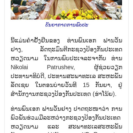
ບັນຍາກາດການພົບປະ
ນີ້ແມ່ນຄຳຢັ້ງຢືນຂອງ ທ່ານພົນເອກ ຟານວັນ
ຢາງ, ລັດຖະມົນຕີກະຊວງປ້ອງກັນປະເທດ
ຫວຽດນາມ ໃນການພົບປະເຈລະຈາກັບ ທ່ານ
Nikolai Patrushev, ຜູ້ຊ່ວຍວຽກ
ປະທານາທິບໍດີ, ປະທານສະພາທະເລ ສະຫະພັນ
ລັດເຊຍ ໃນຕອນບ່າຍວັນທີ 15 ກັນຍາ, ຢູ່
ສຳນັກງານກະຊວງປ້ອງກັນປະເທດ (ຮ່າໂນ້ຍ).
ທ່ານພົນເອກ ຟານວັນຢາງ ປາດຖະໜາວ່າ ການ
ພົວພັນຮ່ວມມືລະຫວ່າງກະຊວງປ້ອງກັນປະເທດ
ຫວຽດນາມ ແລະ ສະພາທະເລສະຫະພັນ