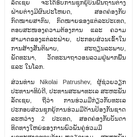
ລັດເຊຍ ຈະໄດ້ຮັບການຊຸກຍູ້ບົນພື້ນຖານຕ່າງ
ຝ່າຍຕ່າງມີຜົນປະໂຫຍດ, ສອດຄ່ອງກັບ
ກົດໝາຍສາກົນ, ກົດໝາຍຂອງແຕ່ລະປະເທດ,
ຕອບສະໜອງຄວາມຕ້ອງການ ແລະ ຄວາມ
ສາມາດຂອງແຕ່ລະຝ່າຍ, ປະກອບສ່ວນເຂົ້າໃນ
ການສ້າງສັນຕິພາບ, ສະຖຽນລະພາບ,
ພັດທະນາ, ວັດທະນາຖາວອນລວມຢູ່ພາກພື້ນ
ແລະ ໃນໂລກ.
ສ່ວນທ່ານ Nikolai Patrushev, ຜູ້ຊ່ວຍວຽກ
ປະທານາທິບໍດີ, ປະທານສະພາທະເລ ສະຫະພັນ
ລັດເຊຍ, ຖືວ່າ ການຮ່ວມມືກ່ຽວກັບທະເລ
ປະກອບສ່ວນຊຸກຍູ້ການຮ່ວມມືດ້ານປ້ອງກັນຊາດ
ລະຫວ່າງ 2 ປະເທດ, ສອດຄ່ອງກັບບັນດາ
ທິດທາງໃຫຍ່ຂອງການພົວພັນຄູ່ຮ່ວມມື