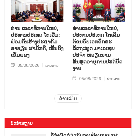
ທ່ານ ເລຂາທິການໃຫຍ່,
ທ່ານເລຂາທິການໃຫຍ່,
ປະທານປະເທດ ໂຕເລີມ:
ປະທານປະເທດ ໂຕເລິມ
ພ້ອມກັນສ້າງປະຊາຄົມ
ຕ້ອນຮັບເອກອັກຄະ
ອາຊຽນ ສາມັກຄີ, ໝັ້ນຄົງ
ລັດຖະທູດ ມາເລເຊຍ
ເຂັ້ມແຂງ
ປະຈຳ ຫວຽດນາມ
ສິ້ນສຸດອາຍຸການປະຕິບັດ
05/08/2026
ຂ່າວສານ
ງານ
05/08/2026
ຂ່າວສານ
ອ່ານເພີ່ມ
ບົດອ່ານຫຼາຍ
ຂໍ້ກຳນົດກ່ຽວກັບການຕ້ານການແຜ່