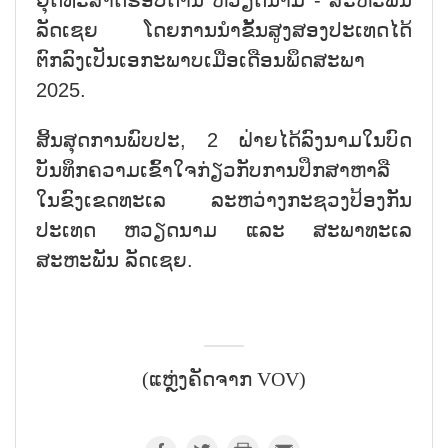
ຍຸດທະສາດຮອບດ້ານ ຫວຽດນາມ - ສະຫະພັນ
ລັດເຊຍ ໂດຍການນຳຂັ້ນສູງສອງປະເທດໄດ້
ຕົກລົງເປັນເອກະພາບເມື່ອເດືອນພຶດສະພາ
2025.
ສິ້ນສຸດການພົບປະ, 2 ຝ່າຍໄດ້ລົງນາມໃນບົດ
ບັນທຶກຄວາມເຂົ້າໃຈກ່ຽວກັບການປຶກສາຫາລື
ໃນຂົງເຂດທະເລ ລະຫວ່າງກະຊວງປ້ອງກັນ
ປະເທດ ຫວຽດນາມ ແລະ ສະພາທະເລ
ສະຫະພັນ ລັດເຊຍ.
(ແຫຼ່ງຄັດຈາກ VOV)