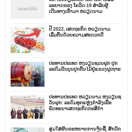
ລະບາດຂອງ ໂຄວິດ-19 ສຳລັບຜູ້
ເດີນທາງເຂົ້າມາ ຫວຽດນາມ
ປີ 2022, ເສດຖະກິດ ຫວຽດນາມ
ເລີ່ມຕົ້ນດ້ວຍຄວາມສະດວກດີ
ປະທານປະເທດ ຫງວຽນຊວນຟຸກ ປຸກ
ລະດົມວັນບຸນປູກຕົ້ນໄມ້ຢູ່ແຂວງຝູເຖາະ
ປະທານປະເທດ ຫວຽດນາມ ຫງວຽນຊ
ວັນຟຸກ: ລະດົມທຸກແຫຼ່ງກຳລັງເພື່ອ
ພັດທະນາເສດຖະກິດກະສິກຳ
ສຸມໃສ່ຜັນຂະຫຍາຍການຈັດຊື້, ສັກວັກ