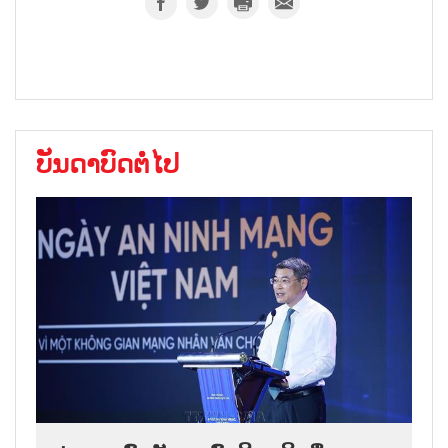
ບັນດາບົດຕໍ່ໄປ