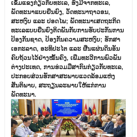
ເຂັ້ມແຂງກ່ຽວກັບທະເລ, ຮັ່ງມີຈາກທະເລ,
ພັດທະນາແບບຍືນຍົງ, ວັດທະນາຖາວອນ,
ສະຫງົບ ແລະ ປອດໄພ; ພັດທະນາເສດຖະກິດ
ທະເລແບບຍືນຍົງຕິດພັນກັບການຮັບປະກັນການ
ປ້ອງກັນຊາດ, ປ້ອງກັນຄວາມສະຫງົບ; ຮັກສາ
ເອກະລາດ, ອະທິປະໄຕ ແລະ ຜືນແຜ່ນດິນອັນ
ຄົບຖ້ວນໄວ້ຢ່າງໝັ້ນຄົງ, ເພີ່ມທະວີການພົວພັນ
ຕ່າງປະເທດ, ການຮ່ວມມືສາກົນກ່ຽວກັບທະເລ,
ປະກອບສ່ວນຮັກສາສະພາບແວດລ້ອມແຫ່ງ
ສັນຕິພາບ, ສະຖຽນລະພາບໃຫ້ແກ່ການ
ພັດທະນາ.