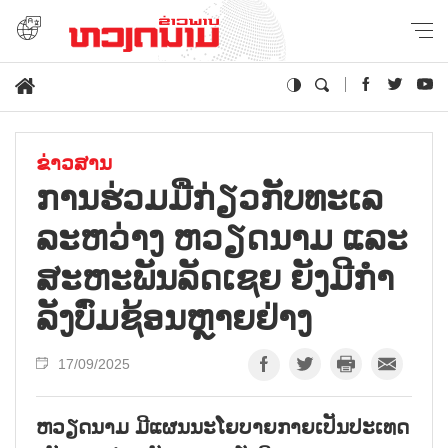
ຂ່າວສານ
ການ​ຮ່ວມ​ມື​ກ່ຽວ​ກັບ​ທະ​ເລ​
ລະ​ຫວ່າງ ຫວຽດ​ນາມ ແລະ
ສະ​ຫະ​ພັນ​ລັດ​ເຊຍ ຍັງ​ມີ​ກຳ​
ລັງ​ບົ່ມ​ຊ້ອນຫຼາຍ​ຢ່າງ
17/09/2025
ຫວຽດນາມ ມີແຜນນະໂຍບາຍກາຍເປັນປະເທດ