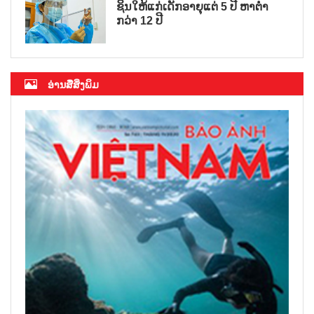
ຊິນໃຫ້ແກ່ເດັກອາຍຸແຕ່ 5 ປີ ຫາຕ່ຳ
ກວ່າ 12 ປີ
ອ່ານສື່ສິ່ງພິມ