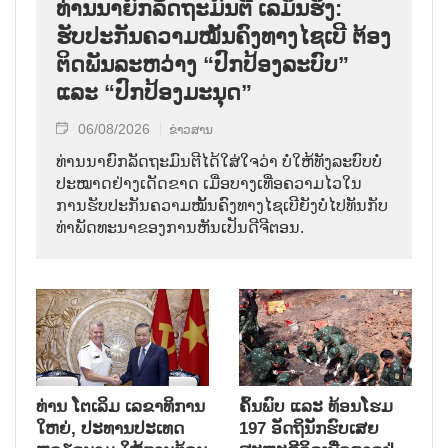
ທ່ານນາຍົກລັດຖະມົນຕີ ເລມິນຮຶງ:
ຮັບປະກັນຄວາມໝັ້ນຄົງທາງໄຊເບີ ຕ້ອງ
ຕິດພັນລະຫວ່າງ “ປົກປ້ອງລະບົບ”
ແລະ “ປົກປ້ອງມະນຸດ”
06/08/2026
ຂ່າວສານ
ທ່ານນາຍົກລັດຖະມົນຕີໄດ້ໃສ່ໃຈວ່າ ບໍ່ໃຫ້ທັງລະບົບບໍ່
ປະໝາດຢ່າງເດັດຂາດ ເມື່ອບາງເທື່ອຄວາມໄວໃນ
ການຮັບປະກັນຄວາມໝັ້ນຄົງທາງໄຊເບີຍັງບໍ່ໄປທັນກັບ
ທ່າພັດທະນາຂອງການຫັນເປັນດີຈີຕອນ.
ທ່ານ ໂຕ​ເລິມ ເລ​ຂາ​ທິ​ການ​
ຄົ້ນ​ພົບ ແລະ ທ້ອນ​ໂຮມ
ໃຫຍ່, ປະ​ທານ​ປະ​ເທດ ​
197 ອັດ​ຖິ​ນັກ​ຮົບ​ເສຍ​