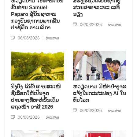
ຫວຽດ​ນາມ ໃຫ້​ການ​ຕ້ອນ​
ສະຫຼະ​ຊີ​ວິດ​ເພື່ອ​ຊາດ​ຢູ່​
ຮັບ​ທ່ານ Samuel
ສວນ​ສາ​ທາ​ລະ​ນະ ເລ​ທິ​
Paparo ຜູ້​ບັນ​ຊາ​ການ
ຣຽງ
ກອງ​ບັນ​ຊາ​ການພາກ​ພື້ນ​
06/08/2026
ຂ່າວສານ
ປາ​ຊີ​ຟິກ ອາ​ເມ​ລິ​ກາ
06/08/2026
ຂ່າວສານ
ນີງບິ່ງ ໄດ້ຮັບການສະເໜີ
ຫວຽດນາມ ມີໜ້າຢ່າງຈະ
ຊື່ເລືອກໃຫ້ເປັນຈຸດ
ແຈ້ງໃນກະສະຟອງ AI ໃນ
ປາຍທາງທີ່ຫາກໍ່ພົ້ນເດັ່ນ
ທົ່ວໂລກ
ແຖວໜ້າ ອາຊີ 2026
06/08/2026
ຂ່າວສານ
06/08/2026
ຂ່າວສານ