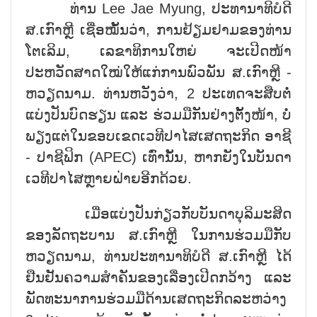
ທ່ານ Lee Jae Myung, ປະທານາທິບໍດີ
ສ.ເກົາຫຼີ ເຊື່ອໝັ້ນວ່າ, ການຢ້ຽມຢາມຂອງທ່ານ
ໂຕເລິມ, ເລຂາທິການໃຫຍ່ ຈະເປີດໜ້າ
ປະຫວັດສາດໃໝ່ໃຫ້ແກ່ການພົວພັນ ສ.ເກົາຫຼີ -
ຫວຽດນາມ. ທ່ານຫວັງວ່າ, 2 ປະເທດຈະສືບຕໍ່
ແບ່ງປັນບົດຮຽນ ແລະ ຮ່ວມມືກັນຢ່າງຕັ້ງໜ້າ, ບໍ່
ພຽງແຕ່ໃນຂອບເຂດເວທີປາໄສເສດຖະກິດ ອາຊີ
- ປາຊີຟິກ (APEC) ເທົ່ານັ້ນ, ຫາກຍັງໃນບັນດາ
ເວທີປາໄສຫຼາຍຝ່າຍອີກດ້ວຍ.
ເມື່ອແບ່ງປັນກ່ຽວກັບບັນດາບຸລິມະສິດ
ຂອງລັດຖະບານ ສ.ເກົາຫຼີ ໃນການຮ່ວມມືກັບ
ຫວຽດນາມ, ທ່ານປະທານາທິບໍດີ ສ.ເກົາຫຼີ ໄດ້
ຢືນຢັນຄວາມສຳຄັນຂອງເລື່ອງເປີດກວ້າງ ແລະ
ພັດທະນາການຮ່ວມມືດ້ານເສດຖະກິດລະຫວ່າງ