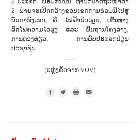
2 ປະເທດ. ພ້ອມກັນນັ້ນ, ທ່ານກໍ່ປາດຖະໜາວ່າ
2 ຝ່າຍຈະເປີດກວ້າງຂອບເຂດການຮ່ວມມືໄປສູ່
ບັນດາຂົງເຂດ, ຄື: ໄຟຟ້ານິວເຄຼຍ, ເສັ້ນທາງ
ລົດໄຟຄວາມໄວສູງ ແລະ ພື້ນຖານໂຄງລ່າງ,
ການທ່ອງທ່ຽວ, ການພົບປະແລກປ່ຽນ
ປະຊາຊົນ…
(ແຫຼ່ງຄັດຈາກ VOV)