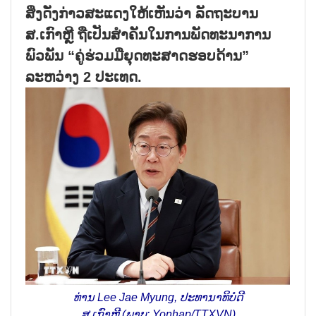
ສິ່ງດັ່ງກ່າວສະແດງໃຫ້ເຫັນວ່າ ລັດຖະບານ
ສ.ເກົາຫຼີ ຖືເປັນສຳຄັນໃນການພັດທະນາການ
ພົວພັນ “ຄູ່ຮ່ວມມືຍຸດທະສາດຮອບດ້ານ”
ລະຫວ່າງ 2 ປະເທດ.
ທ່ານ Lee Jae Myung, ປະທານາທິບໍດີ
ສ.ເກົາຫຼີ (ພາບ: Yonhap/TTXVN)