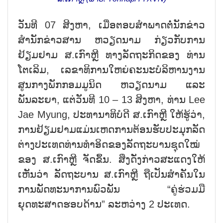
ວັນທີ 07 ສິງຫາ, ເມື່ອຕອບສຳພາດຕໍ່ນັກຂ່າວ
ສຳນັກຂ່າວສານ ຫວຽດນາມ ກ່ຽວກັບການ
ຢ້ຽມຢາມ ສ.ເກົາຫຼີ ທາງລັດຖະກິດຂອງ ທ່ານ
ໂຕເລິມ, ເລຂາທິການໃຫຍ່ຄະນະບໍລິຫານງານ
ສູນກາງພັກກອມມູນິດ ຫວຽດນາມ ແລະ
ພັນລະຍາ, ແຕ່ວັນທີ 10 – 13 ສິງຫາ, ທ່ານ Lee
Jae Myung, ປະທານາທິບໍດີ ສ.ເກົາຫຼີ ໃຫ້ຮູ້ວ່າ,
ການຢ້ຽມຢາມແມ່ນເຫດການຕ້ອນຮັບປະມຸກລັດ
ຕ່າງປະເທດທ່ານທຳອິດຂອງລັດຖະບານຊຸດໃໝ່
ຂອງ ສ.ເກົາຫຼີ ຈັດຂຶ້ນ. ສິ່ງດັ່ງກ່າວສະແດງໃຫ້
ເຫັນວ່າ ລັດຖະບານ ສ.ເກົາຫຼີ ຖືເປັນສຳຄັນໃນ
ການພັດທະນາການພົວພັນ “ຄູ່ຮ່ວມມື
ຍຸດທະສາດຮອບດ້ານ” ລະຫວ່າງ 2 ປະເທດ.