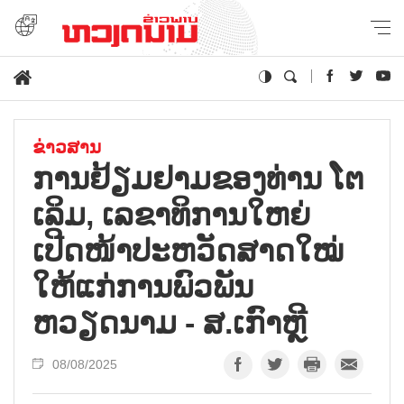
ຂ່າວສານ
ການຢ້ຽມຢາມຂອງທ່ານ ໂຕ
ເລິມ, ເລຂາທິການໃຫຍ່
ເປີດໜ້າປະຫວັດສາດໃໝ່
ໃຫ້ແກ່ການພົວພັນ
ຫວຽດນາມ - ສ.ເກົາຫຼີ
08/08/2025