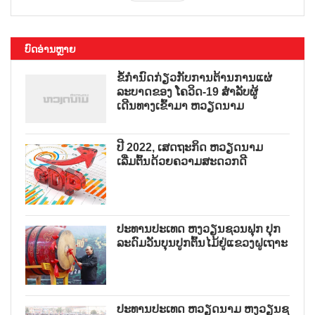
ບົດອ່ານຫຼາຍ
ຂໍ້ກຳນົດກ່ຽວກັບການຕ້ານການແຜ່
ລະບາດຂອງ ໂຄວິດ-19 ສຳລັບຜູ້
ເດີນທາງເຂົ້າມາ ຫວຽດນາມ
ປີ 2022, ເສດຖະກິດ ຫວຽດນາມ
ເລີ່ມຕົ້ນດ້ວຍຄວາມສະດວກດີ
ປະທານປະເທດ ຫງວຽນຊວນຟຸກ ປຸກ
ລະດົມວັນບຸນປູກຕົ້ນໄມ້ຢູ່ແຂວງຝູເຖາະ
ປະທານປະເທດ ຫວຽດນາມ ຫງວຽນຊ