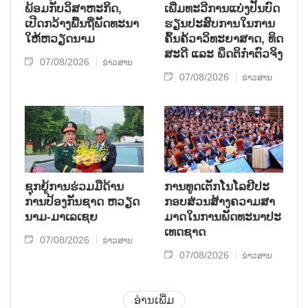
ພ້ອມກັບ​ວິ​ສາ​ຫະ​ກ​ິດ,
ເພີ່ມ​ທະ​ວີ​ການ​ແບ່​ງ​ປັນ​ບົດ​
ເປີດກວ້າງ​ພື້ນ​ຖີ່​ພັດ​ທະ​ນາ​
ຮຽນ​ປະ​ສົບ​ການ​ໃນ​ການ​
ໃຫ້​ຫວຽດ​ນາມ
ຄົ້ນ​ຄ້​ວາ​ວິ​ທະ​ຍາ​ສາດ, ທິດ​
ສະ​ດີ ແລະ ພຶດ​ຕິ​ກຳຕົວ​ຈິງ
07/08/2026
ຂ່າວສານ
07/08/2026
ຂ່າວສານ
ຊຸກ​ຍູ້​ການ​ຮ່ວມ​ມື​ດ້ານ​
ການ​ທູດ​ເຕັກ​ໂນ​ໂລ​ຢີ​ປະ​
ການ​ປ້ອງ​ກັນ​ຊາດ ຫວຽດ​
ກອບ​ສ່ວນ​ສ້າງ​ຄວາມ​ສາ​
ນາມ-ມາ​ເລ​ເຊຍ
ມາດ​ໃນ​ການ​ພັດ​ທະ​ນາ​ປະ​
ເທດ​ຊາດ
07/08/2026
ຂ່າວສານ
07/08/2026
ຂ່າວສານ
ອ່ານເພີ່ມ