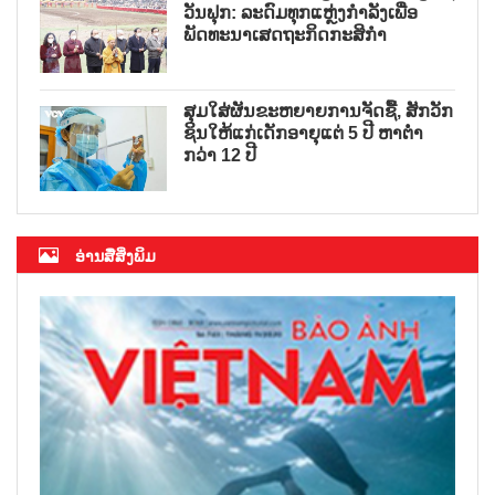
ວັນຟຸກ: ລະດົມທຸກແຫຼ່ງກຳລັງເພື່ອ
ພັດທະນາເສດຖະກິດກະສິກຳ
ສຸມໃສ່ຜັນຂະຫຍາຍການຈັດຊື້, ສັກວັກ
ຊິນໃຫ້ແກ່ເດັກອາຍຸແຕ່ 5 ປີ ຫາຕ່ຳ
ກວ່າ 12 ປີ
ອ່ານສື່ສິ່ງພິມ