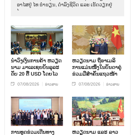
ອາ​ໄສ​ຢູ່ ໄທ ຮ່ຳ​ຮຽນ, ດຳ​ລົງ​ຊີ​ວິດ ແລະ ເຮັດ​ວຽກ​ຢູ່​
ໄທ.
ນຳ​ວົງ​ເງິນ​ການ​ຄ້າ ຫວຽດ​
ຫ​ວຽດ​ນາມ ຖື​ອາ​ເມ​ລິ​
ນາມ ມາ​ເລ​ເຊຍ​ບັນ​ລຸ​ລະ​
ການ​ແມ່ນ​ໜຶ່ງ​ໃນ​ບັນ​ດາ​ຄູ່​
ດັບ 20 ຕື້ USD ໂດຍ​ໄວ
ຮ່ວມ​ມື​ສຳ​ຄັນ​ແຖວ​ໜ້າ
07/08/2026
07/08/2026
ຂ່າວສານ
ຂ່າວສານ
ການ​ທູດ​ຮ່ວມ​ເດີນ​ທາງ​
ຫວຽດ​ນາມ ແລະ ລາວ​