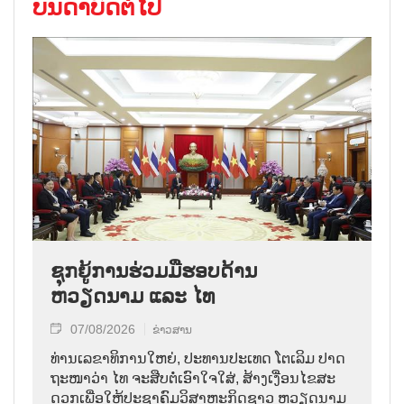
ບັນດາບົດຕໍ່ໄປ
ຊຸກຍູ້ການຮ່ວມມືຮອບດ້ານ
ຫວຽດນາມ ແລະ ໄທ
07/08/2026
ຂ່າວສານ
ທ່ານ​ເລ​ຂາ​ທິ​ການ​ໃຫຍ່, ປະ​ທານ​ປະ​ເທດ ໂຕ​ເລິມ ປາດ​
ຖະ​ໜາ​ວ່າ ໄທ​ ຈະ​ສືບ​ຕໍ່​ເອົາ​ໃຈ​ໃສ່, ສ້າງ​ເງື່ອນ​ໄຂ​ສະ​
ດວກ​ເພື່ອ​ໃຫ້​ປະ​ຊາ​ຄົມ​ວ​ິ​ສາ​ຫະ​ກິດ​ຊາວ ຫວຽດ​ນາມ