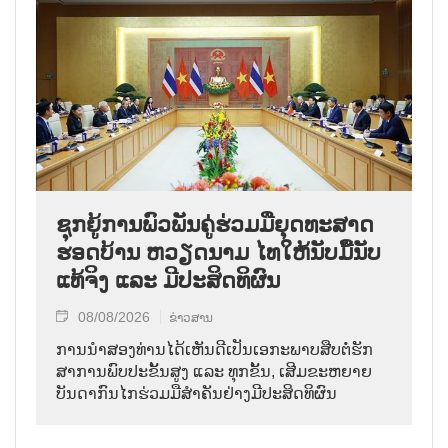
ຊຸກ​ຍູ້​ການ​ພົວ​ພັນ​ຄູ່​ຮ່ວມ​ມື​ຍຸດ​ທະ​ສາດ​
ຮອດ​ບ້ານ ຫວຽດ​ນາມ ໄທ​ໃຫ້​ນັບ​ມື້​ນັບ​
ແທ້​ຈິງ ແລະ ມີ​ປະ​ສິດ​ທິ​ຜົນ
08/08/2026
ຂ່າວສານ
ການ​ນຳ​ສອງ​ທ່ານ​ໄດ້​ເຫັນ​ດີ​ເປັນ​ເອ​ກະ​ພາບ​ສືບ​ຕໍ່​ຮັກ​
ສາ​ການ​ພົບ​ປະ​ຂັ້ນ​ສູງ ແລະ ທຸກ​ຂັ້ນ, ເສີມ​ຂະ​ຫຍາຍ​
ບັນ​ດາ​ກົນ​ໄກ​ຮ່ວມ​ມື​ສຳ​ຄັນ​ຢ່າງ​ມີ​ປະ​ສິດ​ທິ​ຜົນ