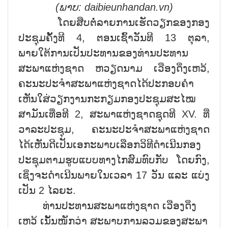
(ພາບ:
daibieunhandan.vn)
ໂດຍສືບຕໍ່ລາຍການເຮັດວຽກຂອງກອງ
ປະຊຸມຄັ້ງທີ 4, ຕອນເຊົ້າວັນທີ 13 ຕຸລາ,
ພາຍໃຕ້ການເປັນປະທານຂອງທ່ານປະທານ
ສະພາແຫ່ງຊາດ ຫວຽດນາມ ເວືອງດິ່ງເຫວ້,
ຄະນະປະຈຳສະພາແຫ່ງຊາດໄດ້ປະກອບຄຳ
ເຫັນໃສ່ວຽກງານກະກຽມກອງປະຊຸມສະໄໝ
ສາມັນເທື່ອທີ 2, ສະພາແຫ່ງຊາດຊຸດທີ XV. ທີ່
ວາລະປະຊຸມ, ຄະນະປະຈຳສະພາແຫ່ງຊາດ
ໄດ້ເຫັນດີເປັນເອກະພາບເລືອກວິທີດຳເນີນກອງ
ປະຊຸມຕາມຮູບແບບທາງໄກສົມທົບກັບ ໂດຍກົງ,
ເຊິ່ງຈະດຳເນີນພາຍໃນເວລາ 17 ວັນ ແລະ ແບ່ງ
ເປັນ 2 ໄລຍະ.
ທ່ານປະທານສະພາແຫ່ງຊາດ ເວືອງດິ່ງ
ເຫວ້ ເນັ້ນໜັກວ່າ ສະພາບການລວມຂອງສະພາ