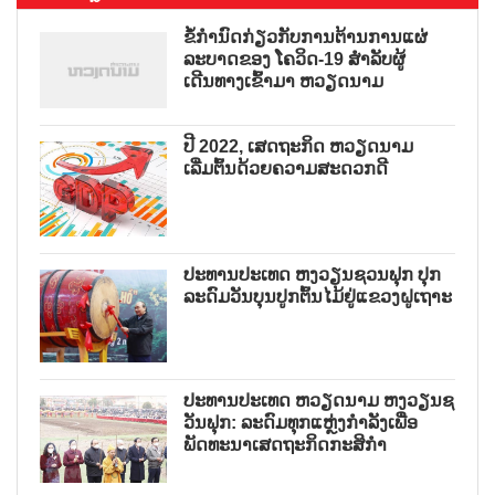
ຂໍ້ກຳນົດກ່ຽວກັບການຕ້ານການແຜ່
ລະບາດຂອງ ໂຄວິດ-19 ສຳລັບຜູ້
ເດີນທາງເຂົ້າມາ ຫວຽດນາມ
ປີ 2022, ເສດຖະກິດ ຫວຽດນາມ
ເລີ່ມຕົ້ນດ້ວຍຄວາມສະດວກດີ
ປະທານປະເທດ ຫງວຽນຊວນຟຸກ ປຸກ
ລະດົມວັນບຸນປູກຕົ້ນໄມ້ຢູ່ແຂວງຝູເຖາະ
ປະທານປະເທດ ຫວຽດນາມ ຫງວຽນຊ
ວັນຟຸກ: ລະດົມທຸກແຫຼ່ງກຳລັງເພື່ອ
ພັດທະນາເສດຖະກິດກະສິກຳ