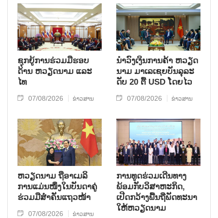
ຊຸກຍູ້ການຮ່ວມມືຮອບ
ນຳ​ວົງ​ເງິນ​ການ​ຄ້າ ຫວຽດ​
ດ້ານ ຫວຽດນາມ ແລະ
ນາມ ມາ​ເລ​ເຊຍ​ບັນ​ລຸ​ລະ​
ໄທ
ດັບ 20 ຕື້ USD ໂດຍ​ໄວ
07/08/2026
07/08/2026
ຂ່າວສານ
ຂ່າວສານ
ຫ​ວຽດ​ນາມ ຖື​ອາ​ເມ​ລິ​
ການ​ທູດ​ຮ່ວມ​ເດີນ​ທາງ​
ການ​ແມ່ນ​ໜຶ່ງ​ໃນ​ບັນ​ດາ​ຄູ່​
ພ້ອມກັບ​ວິ​ສາ​ຫະ​ກ​ິດ,
ຮ່ວມ​ມື​ສຳ​ຄັນ​ແຖວ​ໜ້າ
ເປີດກວ້າງ​ພື້ນ​ຖີ່​ພັດ​ທະ​ນາ​
ໃຫ້​ຫວຽດ​ນາມ
07/08/2026
ຂ່າວສານ