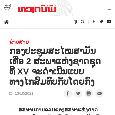
ຂ່າວສານ
ກອງປະຊຸມສະໄໝສາມັນ
ເທື່ອ 2 ສະພາແຫ່ງຊາດຊຸດ
ທີ XV ຈະດຳເນີນແບບ
ທາງໄກສົມທົບກັບໂດຍກົງ
13/10/2021
ສະພາບການລວມຂອງສະພາແຫ່ງຊາດ