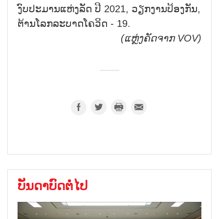
ງົບປະມານແຫ່ງລັດ ປີ 2021, ວຽກງານປ້ອງກັນ,
ຕ້ານໂລກລະບາດໂຄວິດ - 19.
(ແຫຼ່ງຄັດຈາກ
VOV)
ບັນດາບົດຕໍ່ໄປ