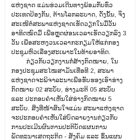
ແຫ່ງຊາດ ແມ່ນຮ່ວມເດີນທາງພ້ອມກັບທົ່ວ
ປະເທດປ້ອງກັນ, ຕ້ານໂລກລະບາດ, ດັ່ງນັ້ນ, ຈຶ່ງ
ສະເໜີຕໍ່ສະພາແຫ່ງຊາດເຮັດວຽກໃນມື້ວັນ
ອາທິດໝົດມື້ ເພື່ອຫຼຸດຜ່ອນເວລາເຮັດວຽກລົງ 3
ວັນ ເພື່ອສະຫງວນເວລາກະກຽມໃຫ້ແກ່ກອງ
ປະຊຸມຫົວເລື່ອງສະເພາະໃນທ້າຍອາທິດ.
ກ່ຽວກັບວຽກງານກໍ່ສ້າງກົດໝາຍ, ໃນ
ກອງປະຊຸມສະໄໝສາມັນເທື່ອທີ 2, ສະພາ
ແຫ່ງຊາດຈະພິຈາລະນາເພື່ອຮັບຮອງເອົາຮ່າງ
ກົດໝາຍ 02 ສະບັບ, ຮ່າງມະຕິ 05 ສະບັບ
ແລະ ປະກອບຄຳເຫັນໃສ່ຮ່າງກົດໝາຍ 5
ສະບັບ. ສິ່ງທີ່ໜ້າສົນໃຈແມ່ນ ສະພາແຫ່ງຊາດ
ຈະປະກອບຄໍາເຫັນໃສ່ບົດລາຍງານກ່ຽວກັບ
ການປະເມີນຜົນການປະຕິບັດແຜນການ
ພັດທະນາເສດຖະກິດ - ສັງຄົມ ແລະ ຂຶ້ນແຜນ