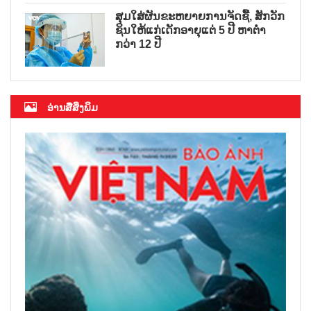
ສຸມໃສ່ຜັນຂະຫຍາຍການຈັດຊື້, ສັກວັກ
ຊິນໃຫ້ແກ່ເດັກອາຍຸແຕ່ 5 ປີ ຫາຕ່ຳ
ກວ່າ 12 ປີ
ອ່ານສື່ສິ່ງພິມ