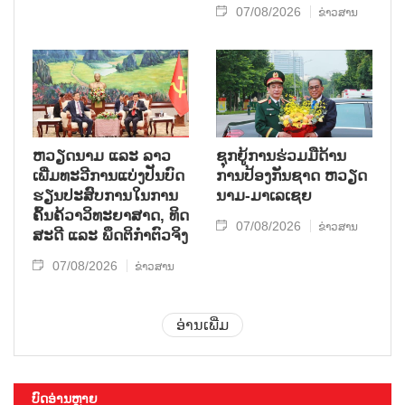
07/08/2026
ຂ່າວສານ
ຫວຽດ​ນາມ ແລະ ລາວ​
ຊຸກ​ຍູ້​ການ​ຮ່ວມ​ມື​ດ້ານ​
ເພີ່ມ​ທະ​ວີ​ການ​ແບ່​ງ​ປັນ​ບົດ​
ການ​ປ້ອງ​ກັນ​ຊາດ ຫວຽດ​
ຮຽນ​ປະ​ສົບ​ການ​ໃນ​ການ​
ນາມ-ມາ​ເລ​ເຊຍ
ຄົ້ນ​ຄ້​ວາ​ວິ​ທະ​ຍາ​ສາດ, ທິດ​
07/08/2026
ຂ່າວສານ
ສະ​ດີ ແລະ ພຶດ​ຕິ​ກຳຕົວ​ຈິງ
07/08/2026
ຂ່າວສານ
ອ່ານເພີ່ມ
ບົດອ່ານຫຼາຍ