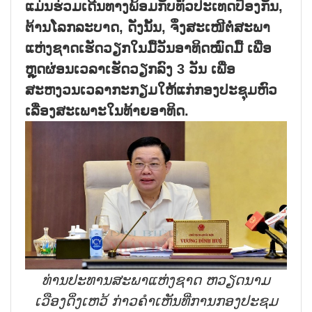
ແມ່ນຮ່ວມເດີນທາງພ້ອມກັບທົ່ວປະເທດປ້ອງກັນ
,
ຕ້ານໂລກລະບາດ
,
ດັ່ງນັ້ນ
,
ຈຶ່ງສະເໜີຕໍ່ສະພາ
ແຫ່ງຊາດເຮັດວຽກໃນມື້ວັນອາທິດໝົດມື້ ເພື່ອ
ຫຼຸດຜ່ອນເວລາເຮັດວຽກລົງ
3
ວັນ ເພື່ອ
ສະຫງວນເວລາກະກຽມໃຫ້ແກ່ກອງປະຊຸມຫົວ
ເລື່ອງສະເພາະໃນທ້າຍອາທິດ.
ທ່ານປະທານສະພາແຫ່ງຊາດ ຫວຽດນາມ
ເວືອງດິ່ງເຫວ້ ກ່າວຄຳເຫັນທີ່ການກອງປະຊມ