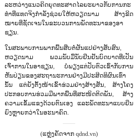
ລະຫວ່າງແນວຄິດຍຸດທະສາດໄລຍະຍາວກັບການກະ
ທຳທີ່ແທດຈິງກຳລັງຊ່ວຍໃຫ້ຫວຽດນາມ ສ້າງຂີດ
ໝາຍທີ່ຊັດເຈນໃນຂະບວນການພັດທະນາຂອງອາ
ຊຽນ.
ໃນສະພາບການພາກພື້ນສືບຕໍ່ຜັນແປຢ່າງສັບສົນ,
ຫວຽດນາມ ພວມນັບມື້ນັບຢືນຢັນບົດບາດທີ່ເປັນ
ເຈົ້າການໃນອາຊຽນ, ບໍ່ພຽງແຕ່ປັບຕົວເຂົ້າກັບການ
ຫັນປ່ຽນຂອງສະຖານະການຢ່າງມີປະສິດທິຜົນເທົ່າ
ນັ້ນ ແຕ່ຍັງຕັ້ງໜ້າເຂົ້າຮ່ວມຢ່າງສ້າງສັນ, ສ້າງໂຄງ
ປະກອບການຮ່ວມມືພາກພື້ນທີ່ສະໜິດຕິດພັນ, ສ້າງ
ຄວາມເຂັ້ມແຂງດ້ວຍຕົນເອງ ແລະພັດທະນາແບບຍືນ
ຍົງຫຼາຍກວ່າໃນອະນາຄົດ.
(ແຫຼ່ງຄັດຈາກ qdnd.vn)