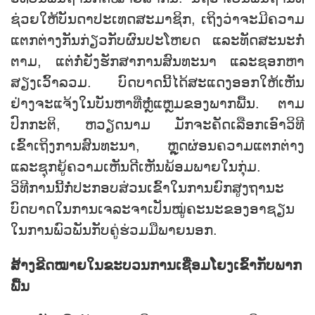
ຊ່ວຍໃຫ້ບັນດາປະເທດສະມາຊິກ, ເຖິງວ່າຈະມີຄວາມ
ແຕກຕ່າງກັນກ່ຽວກັບຜົນປະໂຫຍດ ແລະທັດສະນະກໍ່
ຕາມ, ແຕ່ກໍ່ຍັງຮັກສາການສົນທະນາ ແລະຊອກຫາ
ສຽງເວົ້າລວມ. ບົດບາດນີ້ໄດ້ສະແດງອອກໃຫ້ເຫັນ
ຢ່າງຈະແຈ້ງໃນບັນຫາທີ່ຫຼໍ່ແຫຼມຂອງພາກພື້ນ. ຕາມ
ປົກກະຕິ, ຫວຽດນາມ ມັກຈະຄັດເລືອກເອົາວິທີ
ເຂົ້າເຖິງການສົນທະນາ, ຫຼຸດຜ່ອນຄວາມແຕກຕ່າງ
ແລະຊຸກຍູ້ຄວາມເຫັນດີເຫັນພ້ອມພາຍໃນກຸ່ມ.
ວິທີການນີ້ກໍ່ປະກອບສ່ວນເຂົ້າໃນການຍົກສູງຖານະ
ບົດບາດໃນການເຈລະຈາເປັນໝູ່ຄະນະຂອງອາຊຽນ
ໃນການພົວພັນກັບຄູ່ຮ່ວມມືພາຍນອກ.
ສ້າງຂີດໝາຍໃນຂະບວນການເຊື່ອມໂຍງເຂົ້າກັບພາກ
ພື້ນ