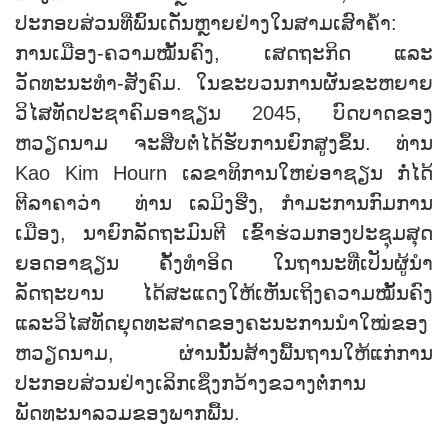
ປະກອບສ່ວນທີ່ພົ້ນເດັ່ນຫຼາຍຢ່າງໃນສາມເສົາຄໍ້າ:
ການເມືອງ-ຄວາມໝັ້ນຄົງ, ເສດຖະກິດ ແລະ
ວັດທະນະທຳ-ສັງຄົມ. ໃນຂະບວນການຜັນຂະຫຍາຍ
ວິໄສທັດປະຊາຄົມອາຊຽນ 2045, ບົດບາດຂອງ
ຫວຽດນາມ ຈະສືບຕໍ່ໄດ້ຮັບການຍົກສູງຂຶ້ນ. ທ່ານ
Kao Kim Hourn ເລຂາທິການໃຫຍ່ອາຊຽນ ກໍ່ໄດ້
ຕີລາຄາວ່າ ທ່ານ ເລມິງຮືງ, ກໍາມະການກົມການ
ເມືອງ, ນາຍົກລັດຖະມົນຕີ ເຂົ້າຮ່ວມກອງປະຊຸມສຸດ
ຍອດອາຊຽນ ຄັ້ງທຳອິດ ໃນຖານະທີ່ເປັນຜູ້ນຳ
ລັດຖະບານ ໄດ້ສະແດງໃຫ້ເຫັນເຖິງຄວາມໝັ້ນຄົງ
ແລະວິໄສທັດຍຸດທະສາດຂອງຄະນະການນຳໃໝ່ຂອງ
ຫວຽດນາມ, ຜ່ານນັ້ນສ້າງພື້ນຖານໃຫ້ແກ່ການ
ປະກອບສ່ວນຢ່າງເລິກເຊິ່ງກວ້າງຂວາງຕໍ່ການ
ພັດທະນາລວມຂອງພາກພື້ນ.