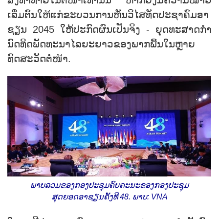
ເລີ່ມຕົ້ນໃຫ້ແກ່ຂະບວນການຫັນວິໄສທັດປະຊາຄົມອາ
ຊຽນ 2045 ໃຫ້ປະກົດຜົນເປັນຈິງ - ຍຸດທະສາດກໍາ
ນົດທິດພັດທະນາໄລຍະຍາວຂອງພາກພື້ນໃນຫຼາຍ
ທົດສະວັດຕໍ່ໜ້າ.
ພາບລວມຂອງກອງປະຊຸມຄົບຄະນະຂອງກອງປະຊຸມ
ສຸດຍອດອາຊຽນຄັ້ງທີ 48. ພາບ: VNA