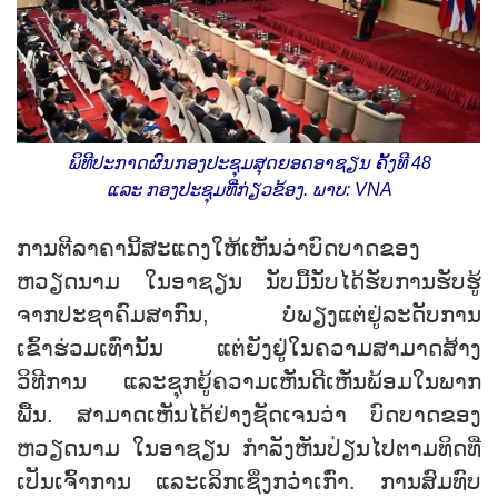
ພິທີປະກາດຜົນກອງປະຊຸມສຸດຍອດອາຊຽນ ຄັ້ງທີ 48
ແລະ ກອງປະຊຸມທີ່ກ່ຽວຂ້ອງ. ພາບ: VNA
ການຕີລາຄານີ້ສະແດງໃຫ້ເຫັນວ່າບົດບາດຂອງ
ຫວຽດນາມ ໃນອາຊຽນ ນັບມື້ນັບໄດ້ຮັບການຮັບຮູ້
ຈາກປະຊາຄົມສາກົນ, ບໍ່ພຽງແຕ່ຢູ່ລະດັບການ
ເຂົ້າຮ່ວມເທົ່ານັ້ນ ແຕ່ຍັງຢູ່ໃນຄວາມສາມາດສ້າງ
ວິທີການ ແລະຊຸກຍູ້ຄວາມເຫັນດີເຫັນພ້ອມໃນພາກ
ພື້ນ. ສາມາດເຫັນໄດ້ຢ່າງຊັດເຈນວ່າ ບົດບາດຂອງ
ຫວຽດນາມ ໃນອາຊຽນ ກຳລັງຫັນປ່ຽນໄປຕາມທິດທີ່
ເປັນເຈົ້າການ ແລະເລິກເຊິ່ງກວ່າເກົ່າ. ການສົມທົບ