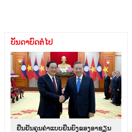
ບັນດາບົດຕໍ່ໄປ
ຢືນຢັນຄຸນຄ່າແບບຍືນຍົງຂອງອາຊຽນ