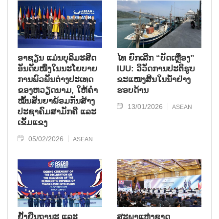
ອາຊຽນ ແມ່ນບຸລິມະສິດ
ໄທ ຍົກເລີກ “ບັດເຫຼືອງ”
ອັນດັບໜຶ່ງໃນນະໂຍບາຍ
IUU: ວິວັດການປະຕິຮູບ
ການພົວພັນຕ່າງປະເທດ
ຂະແໜງສິນໃນນ້ຳຢ່າງ
ຂອງຫວຽດນາມ, ໃຫ້ຄໍາ
ຮອບດ້ານ
ໝັ້ນສັນຍາພ້ອມກັນສ້າງ
13/01/2026
ASEAN
ປະຊາຄົມສາມັກຄີ ແລະ
ເຂັ້ມແຂງ
05/02/2026
ASEAN
ຢັ້ງຢືນຖານະ ແລະ
ສະພາແຫ່ງຊາດ