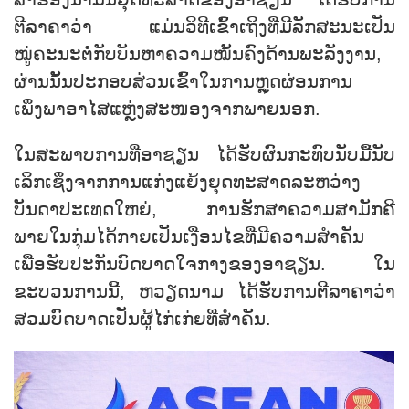
ຕີລາຄາວ່າ ແມ່ນວິທີເຂົ້າເຖິງທີ່ມີລັກສະນະເປັນ
ໝູ່ຄະນະຕໍ່ກັບບັນຫາຄວາມໝັ້ນຄົງດ້ານພະລັງງານ,
ຜ່ານນັ້ນປະກອບສ່ວນເຂົ້າໃນການຫຼຸດຜ່ອນການ
ເພິ່ງພາອາໄສແຫຼ່ງສະໜອງຈາກພາຍນອກ.
ໃນສະພາບການທີ່ອາຊຽນ ໄດ້ຮັບຜົນກະທົບນັບມື້ນັບ
ເລິກເຊິ່ງຈາກການແກ່ງແຍ້ງຍຸດທະສາດລະຫວ່າງ
ບັນດາປະເທດໃຫຍ່, ການຮັກສາຄວາມສາມັກຄີ
ພາຍໃນກຸ່ມໄດ້ກາຍເປັນເງື່ອນໄຂທີ່ມີຄວາມສຳຄັນ
ເພື່ອຮັບປະກັນບົດບາດໃຈກາງຂອງອາຊຽນ. ໃນ
ຂະບວນການນີ້, ຫວຽດນາມ ໄດ້ຮັບການຕີລາຄາວ່າ
ສວມບົດບາດເປັນຜູ້ໄກ່ເກ່ຍທີ່ສຳຄັນ.