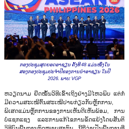
ກອງປະຊຸມສຸດຍອດອາຊຽນ ຄັ້ງທີ 48 ແມ່ນໜຶ່ງໃນ
ສອງກອງປະຊຸມປະຈຳປີຂອງການນຳອາຊຽນ ໃນປີ
2026. ພາບ: VGP
ຫວຽດນາມ ຢຶດໝັ້ນວິທີເຂົ້າເຖິງຢ່າງມີໄຫວພິບ ແຕ່ກໍ່
ມີຄວາມສະເໝີຕົ້ນສະເໝີປາຍກ່ຽວກັບຫຼັກການ,
ພິເສດແມ່ນຫຼັກການຂອງການເຫັນດີເຫັນພ້ອມ, ການ
ບໍ່ແຊກແຊງ ແລະການແກ້ໄຂການຂັດແຍ້ງໂດຍສັນຕິ
ວິທີບົນພື້ນຖານກົດໝາຍສາກົນ. ນີ້ຖືວ່າເປັນພື້ນຖານທີ່