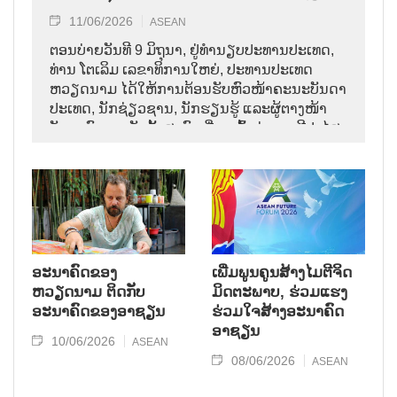
11/06/2026
ASEAN
ຕອນບ່າຍວັນທີ 9 ມິຖຸນາ, ຢູ່ທຳນຽບປະທານປະເທດ,
ທ່ານ ໂຕເລິມ ເລຂາທິການໃຫຍ່, ປະທານປະເທດ
ຫວຽດນາມ ໄດ້ໃຫ້ການຕ້ອນຮັບຫົວໜ້າຄະນະບັນດາ
ປະເທດ, ນັກຊ່ຽວຊານ, ນັກຮຽນຮູ້ ແລະຜູ້ຕາງໜ້າ
ບັນດາອົງການຈັດຕັ້ງສາກົນ ທີ່ມາເຂົ້າຮ່ວມເວທີປາໄສ
ອະນາຄົດອາຊຽນ ຄັ້ງທີ 3 ຢູ່ຫວຽດນາມ.
ອະນາຄົດຂອງ
ເພີ່ມ​ພູ​ນ​ຄູນ​ສ້າງ​ໄມ​ຕີ​ຈິດ​
ຫວຽດນາມ ຕິດກັບ
ມິດ​ຕະ​ພາບ, ຮ່ວມ​ແຮງ​
ອະນາຄົດຂອງອາຊຽນ
ຮ່ວມ​ໃຈ​ສ້າງ​ອະ​ນາ​ຄົດ
ອາ​ຊຽນ
10/06/2026
ASEAN
08/06/2026
ASEAN