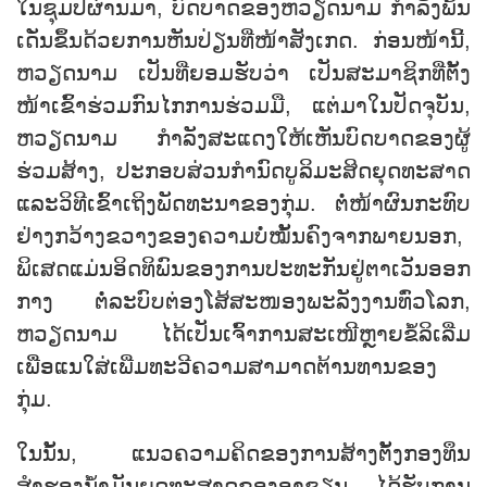
ໃນຊຸມປີຜ່ານມາ, ບົດບາດຂອງຫວຽດນາມ ກຳລັງພົ້ນ
ເດັ່ນຂຶ້ນດ້ວຍການຫັນປ່ຽນທີ່ໜ້າສັງເກດ. ກ່ອນໜ້ານີ້,
ຫວຽດນາມ ເປັນທີ່ຍອມຮັບວ່າ ເປັນສະມາຊິກທີ່ຕັ້ງ
ໜ້າເຂົ້າຮ່ວມກົນໄກການຮ່ວມມື, ແຕ່ມາໃນປັດຈຸບັນ,
ຫວຽດນາມ ກຳລັງສະແດງໃຫ້ເຫັນບົດບາດຂອງຜູ້
ຮ່ວມສ້າງ, ປະກອບສ່ວນກຳນົດບູລິມະສິດຍຸດທະສາດ
ແລະວິທີເຂົ້າເຖິງພັດທະນາຂອງກຸ່ມ. ຕໍ່ໜ້າຜົນກະທົບ
ຢ່າງກວ້າງຂວາງຂອງຄວາມບໍ່ໝັ້ນຄົງຈາກພາຍນອກ,
ພິເສດແມ່ນອິດທິພົນຂອງການປະທະກັນຢູ່ຕາເວັນອອກ
ກາງ ຕໍ່ລະບົບຕ່ອງໂສ້ສະໜອງພະລັງງານທົ່ວໂລກ,
ຫວຽດນາມ ໄດ້ເປັນເຈົ້າການສະເໜີຫຼາຍຂໍ້ລິເລີ່ມ
ເພື່ອແນໃສ່ເພີ່ມທະວີຄວາມສາມາດຕ້ານທານຂອງ
ກຸ່ມ.
ໃນນັ້ນ, ແນວຄວາມຄິດຂອງການສ້າງຕັ້ງກອງທຶນ
ສຳຮອງນ້ຳມັນຍຸດທະສາດຂອງອາຊຽນ ໄດ້ຮັບການ