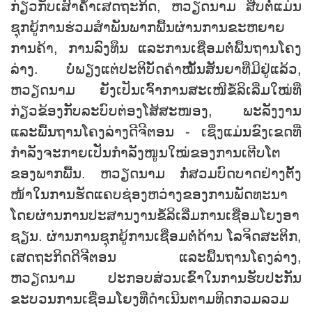
ກ່ຽວກັບເສົາຄໍ້າເສດຖະກິດ, ຫວຽດນາມ ສືບຕໍ່ແມ່ນ
ຊຸກຍູ້ການຮ່ວມສໍາພັນພາກພື້ນຜ່ານການຂະຫຍາຍ
ການຄ້າ, ການລົງທຶນ ແລະການເຊື່ອມຕໍ່ພື້ນຖານໂຄງ
ລ່າງ. ບໍ່ພຽງແຕ່ປະຕິບັດຄໍາໝັ້ນສັນຍາທີ່ມີຢູ່ແລ້ວ,
ຫວຽດນາມ ຍັງເປັນເຈົ້າການສະເໜີຂໍ້ລິເລີ່ມໃໝ່ທີ່
ກ່ຽວຂ້ອງກັບລະບົບຕ່ອງໂສ້ສະໜອງ, ພະລັງງານ
ແລະພື້ນຖານໂຄງລ່າງດີຈີຕອນ - ເຊິ່ງແມ່ນຂົງເຂດທີ່
ກຳລັງຈະກາຍເປັນກໍາລັງໜູນໃໝ່ຂອງການເຕີບໂຕ
ຂອງພາກພື້ນ. ຫວຽດນາມ ກໍ່ສວມບົດບາດຢ່າງຕັ້ງ
ໜ້າໃນການຮັດແຄບຊ່ອງຫວ່າງຂອງການພັດທະນາ
ໂດຍຜ່ານການປະສານງານຂໍ້ລິເລີ່ມການເຊື່ອມໂຍງອາ
ຊຽນ. ຜ່ານການຊຸກຍູ້ການເຊື່ອມຕໍ່ດ້ານ ໂລຈິດສະຕິກ,
ເສດຖະກິດດີຈີຕອນ ແລະພື້ນຖານໂຄງລ່າງ,
ຫວຽດນາມ ປະກອບສ່ວນເຂົ້າໃນການຮັບປະກັນ
ຂະບວນການເຊື່ອມໂຍງທີ່ດໍາເນີນຕາມທິດກວມລວມ