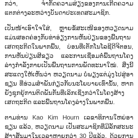
ກວ່າ, ຈຳກັດຄວາມສ່ຽງຂອງການເກີດຄວາມ
ແຕກຕ່າງລະຫວ່າງບັນດາປະເທດສະມາຊິກ.
ເປັນໜ້າເອົາໃຈໃສ່, ຫຼາຍຂໍ້ສະເໜີຂອງຫວຽດນາມ
ແມ່ນສອດຄ່ອງກັບທ່າອ່ຽງການຫັນປ່ຽນຂອງພື້ນຖານ
ເສດຖະກິດໃນພາກພື້ນ, ບ່ອນທີ່ເຕັກໂນໂລຊີດີຈີຕອນ,
ການຫັນປ່ຽນສີຂຽວ ແລະການເຊື່ອມຕໍ່ພື້ນຖານໂຄງ
ລ່າງກຳລັງກາຍເປັນພື້ນຖານການພັດທະນາໃໝ່. ສິ່ງນີ້
ສະແດງໃຫ້ເຫັນວ່າ ຫວຽດນາມ ບໍ່ພຽງແຕ່ມຸ່ງໄປສູ່ອາ
ຊຽນ ທີ່ຮ່ວມສໍາພັນກ່ຽວກັບນະໂຍບາຍເທົ່ານັ້ນ, ຫາກ
ຍັງຊຸກຍູ້ການຕິດພັນກັນທີ່ເລິກເຊິ່ງກວ່າໃນໂຄງສ້າງ
ເສດຖະກິດ ແລະພື້ນຖານໂຄງລ່າງໃນພາກພື້ນ.
ຕາມທ່ານ Kao Kim Hourn ເລຂາທິການໃຫຍ່ອາ
ຊຽນ ແລ້ວ, ຫວຽດນາມ ເປັນສະມາຊິກທີ່ມີລັກສະນະ
ສ້າງສັນມາໃນເວລາຫຼາຍກວ່າ 30 ປີແລ້ວ, ດ້ວຍການ