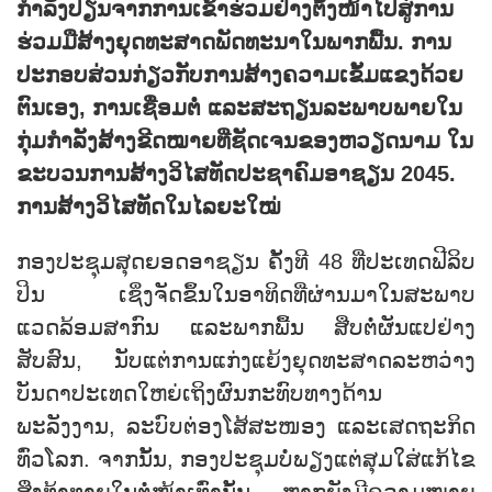
ກຳລັງປ່ຽນຈາກການເຂົ້າຮ່ວມຢ່າງຕັ້ງໜ້າໄປສູ່ການ
ຮ່ວມມືສ້າງຍຸດທະສາດພັດທະນາໃນພາກພື້ນ. ການ
ປະກອບສ່ວນກ່ຽວກັບການສ້າງຄວາມເຂັ້ມແຂງດ້ວຍ
ຕົນເອງ, ການເຊື່ອມຕໍ່ ແລະສະຖຽນລະພາບພາຍໃນ
ກຸ່ມກຳລັງສ້າງຂີດໝາຍທີ່ຊັດເຈນຂອງຫວຽດນາມ ໃນ
ຂະບວນການສ້າງວິໄສທັດປະຊາຄົມອາຊຽນ 2045.
ການສ້າງວິໄສທັດໃນໄລຍະໃໝ່
ກອງປະຊຸມສຸດຍອດອາຊຽນ ຄັ້ງທີ 48 ທີ່ປະເທດຟີລິບ
ປິນ ເຊິ່ງຈັດຂຶ້ນໃນອາທິດທີ່ຜ່ານມາໃນສະພາບ
ແວດລ້ອມສາກົນ ແລະພາກພື້ນ ສືບຕໍ່ຜັນແປຢ່າງ
ສັບສົນ, ນັບແຕ່ການແກ່ງແຍ້ງຍຸດທະສາດລະຫວ່າງ
ບັນດາປະເທດໃຫຍ່ເຖິງຜົນກະທົບທາງດ້ານ
ພະລັງງານ, ລະບົບຕ່ອງໂສ້ສະໜອງ ແລະເສດຖະກິດ
ທົ່ວໂລກ. ຈາກນັ້ນ, ກອງປະຊຸມບໍ່ພຽງແຕ່ສຸມໃສ່ແກ້ໄຂ
ສິ່ງທ້າທາຍໃນຕໍ່ໜ້າເທົ່ານັ້ນ ຫາກຍັງມີຄວາມໝາຍ