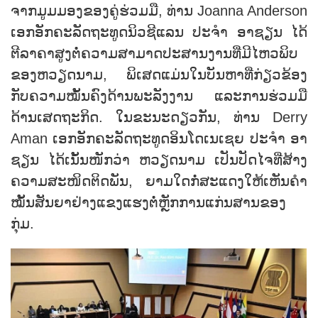
ຈາກມູມມອງຂອງຄູ່ຮ່ວມມື, ທ່ານ Joanna Anderson
ເອກອັກຄະລັດຖະທູດນິວຊີແລນ ປະຈຳ ອາຊຽນ ໄດ້
ຕີລາຄາສູງຕໍ່ຄວາມສາມາດປະສານງານທີ່ມີໄຫວພິບ
ຂອງຫວຽດນາມ, ພິເສດແມ່ນໃນບັນຫາທີ່ກ່ຽວຂ້ອງ
ກັບຄວາມໝັ້ນຄົງດ້ານພະລັງງານ ແລະການຮ່ວມມື
ດ້ານເສດຖະກິດ. ໃນຂະນະດຽວກັນ, ທ່ານ Derry
Aman ເອກອັກຄະລັດຖະທູດອິນໂດເນເຊຍ ປະຈຳ ອາ
ຊຽນ ໄດ້ເນັ້ນໜັກວ່າ ຫວຽດນາມ ເປັນປັດໄຈທີ່ສ້າງ
ຄວາມສະໜິດຕິດພັນ, ຍາມໃດກໍ່ສະແດງໃຫ້ເຫັນຄໍາ
ໝັ້ນສັນຍາຢ່າງແຂງແຮງຕໍ່ຫຼັກການແກ່ນສານຂອງ
ກຸ່ມ.