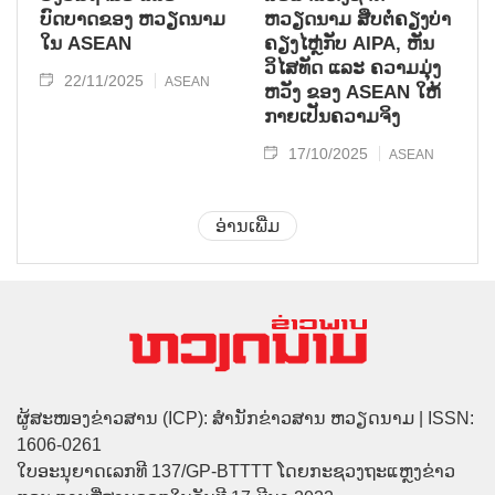
ບົດບາດຂອງ ຫວຽດນາມ
ຫວຽດນາມ ສືບຕໍ່ຄຽງບ່າ
ໃນ ASEAN
ຄຽງໄຫຼ່ກັບ AIPA, ຫັນ
ວິໄສທັດ ແລະ ຄວາມມຸ່ງ
22/11/2025
ASEAN
ຫວັງ ຂອງ ASEAN ໃຫ້
ກາຍເປັນຄວາມຈິງ
17/10/2025
ASEAN
ອ່ານເພີ່ມ
ຜູ້ສະໜອງຂ່າວສານ (ICP): ສຳນັກຂ່າວສານ ຫວຽດນາມ | ISSN:
1606-0261
ໃບອະນຸຍາດເລກທີ 137/GP-BTTTT ໂດຍກະຊວງຖະແຫຼງຂ່າວ