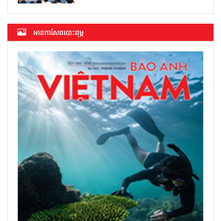
អាន​កាសែត​បោះពុម្ភ