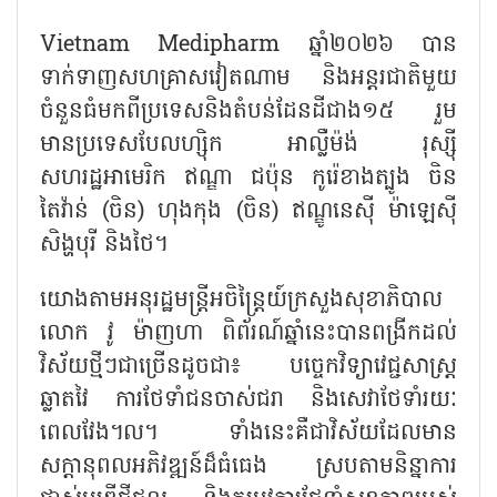
Vietnam Medipharm ឆ្នាំ២០២៦ បាន
ទាក់ទាញ​សហគ្រាសវៀតណាម និងអន្តរជាតិមួយ
ចំនួនធំមកពីប្រទេសនិងតំបន់​ដែនដីជាង១៥ រួម
មានប្រទេសបែលហ្ស៊ិក អាល្លឺម៉ង់ រុស្ស៊ី
សហរដ្ឋអាមេរិក ឥណ្ឌា ជប៉ុន កូរ៉េខាងត្បូង ចិន
តៃវ៉ាន់ (ចិន) ហុងកុង (ចិន) ឥណ្ឌូនេស៊ី ម៉ាឡេស៊ី
សិង្ហបុរី និងថៃ។
យោងតាមអនុរដ្ឋមន្ត្រីអចិន្ត្រៃយ៍ក្រសួងសុខាភិបាល
លោក វូ ម៉ាញហា ពិព័រណ៍ឆ្នាំនេះបានពង្រីកដល់
វិស័យថ្មីៗជាច្រើនដូចជា៖ បច្ចេកវិទ្យាវេជ្ជសាស្ត្រ
ឆ្លាតវៃ ការថែទាំជនចាស់ជរា​ និងសេវាថែទាំរយៈ
ពេលវែង។ល។ ទាំងនេះគឺជាវិស័យដែលមាន
សក្តានុពលអភិវឌ្ឍន៍ដ៏ធំធេង ស្របតាមនិន្នាការ