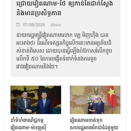
ជ្រោយវៀតណាម-ថៃ ឲ្យកាន់តែជាក់ស្ដែង
និងមានប្រសិទ្ធភាព
07/08/2026
ព័ត៌មាន
នាយករដ្ឋមន្ត្រីវៀតណាមលោក ឡេ មិញហ៊ឹង បាន
អះអាងថា ដំណើរទស្សនកិច្ចលើកនេះមានអត្ថន័យដ៏
សំខាន់ពិសេស ដោយបានធ្វើឡើងចំឱកាសរំលឹកខួប
លើកទី ៥០ នៃការបង្កើតទំនាក់ទំនងការទូត
រវាងវៀតណាមនិងថៃ។
នាំទំហំពាណិជ្ជកម្ម
វៀតណាមចាត់ទុក
វៀតណាម-ម៉ាឡេស៊ី
សហរដ្ឋអាមេរិកជាដៃគូមួយ