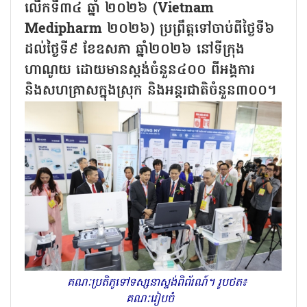
លើកទី៣៤ ឆ្នាំ ២០២៦ (Vietnam
Medipharm ២០២៦) ប្រព្រឹត្តទៅចាប់ពីថ្ងៃទី៦
ដល់ថ្ងៃទី៩ ខែឧសភា ឆ្នាំ២០២៦ នៅទីក្រុង
ហាណូយ ដោយមានស្តង់​ចំនួន៤០០ ពីអង្គការ
និងសហគ្រាសក្នុងស្រុក និងអន្តរជាតិចំនួន៣០០។
គណៈប្រតិភូទៅទស្សនាស្ទង់ពិព័រណ៍។ រូបថត៖
គណៈ​រៀបចំ