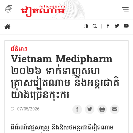
ព័ត៌មាន
Vietnam Medipharm
២០២៦ ទាក់ទាញសហ
គ្រាសវៀតណាម និងអន្តរជាតិ​
យ៉ាង​ច្រើនកុះករ​
07/05/2026
ពិព័រណ៍​វេជ្ជសាស្ត្រ និងឱសថអន្តរជាតិវៀតណាម