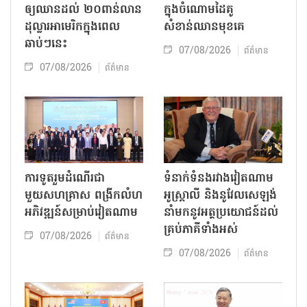
ឲ្យឈានដល់ ២០ពាន់លាន
ក្នុងចំណោមដៃគូ
ដុល្លារអាមេរិកក្នុងពេល
សំខាន់ឈានមុខគេ
ឆាប់ៗនេះ
07/08/2026
ព័ត៌មាន
07/08/2026
ព័ត៌មាន
ការទូតរួមដំណើរជា
ទំនាក់ទំនងរវាងវៀតណាម
មួយសហគ្រាស ពង្រីកលំហ
អូស្ត្រាលី និងនូវែលសេឡង់
អភិវឌ្ឍន៍សម្រាប់វៀតណាម
នាំមកនូវអត្ថប្រយោជន៍ដល់
គ្រប់ភាគីទាំងអស់
07/08/2026
ព័ត៌មាន
07/08/2026
ព័ត៌មាន