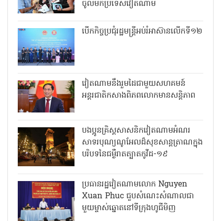
ចូលមកប្រទេសវៀតណាម
បើកកិច្ចប្រជុំរដ្ឋមន្ត្រីអប់រំអាស៊ានលើកទី១២
វៀតណាមនឹងរួមដៃជាមួយសហគមន៍
អន្តរជាតិកសាងពិភពលោកមានសន្តិភាព
បងប្អូនគ្រិស្តសាសនិកវៀតណាមអំណរ
សាទរបុណ្យណូអែលដ៏សុខសាន្តត្រាណក្នុង
បរិបទនៃជម្ងឺរាតត្បាតកូវីដ-១៩
ប្រធានរដ្ឋវៀតណាមលោក Nguyen
Xuan Phuc ជួបសំណេះសំណាលជា
មួយម្ចាស់ឆ្នោតនៅទីក្រុងហូជីមិញ