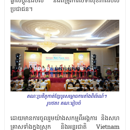
ផ្លាស់ប្តូរឌីជីថល និងតម្រូវការថែទាំសុខភាពរបស់
ប្រជាជន។
គណៈ​​​​ប្រតិភូ​កាត់​ខ្សែបូរ​សម្ពោធ​ការតាំងពិព័រណ៍។
រូបថត៖ គណៈ​រៀបចំ
ដោយមានការចូលរួមយ៉ាងសកម្មពីអង្គការ និងសហ
គ្រាសទាំងក្នុងស្រុក និងអន្តរជាតិ Vietnam