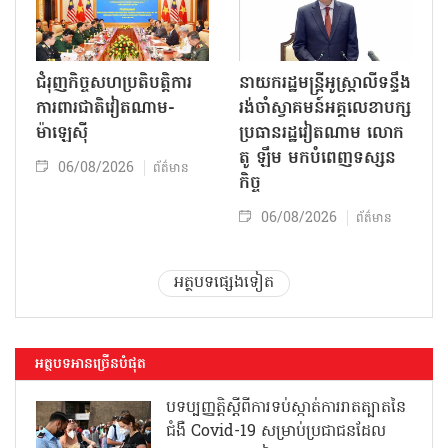
ជំរុញកិច្ចសហប្រតិបត្តិការ
នាយករដ្ឋមន្ត្រីអូស្ត្រាលីទន្ទឹង
ការពារជាតិវៀតណាម-
រង់ចាំស្វាគមន៍អគ្គលេខាបក្ស
ម៉ាឡេស៊ី
ប្រធានរដ្ឋវៀតណាម លោក
តូ ឡឹម មកបំពេញទស្សន
06/08/2026
ព័ត៌មាន
កិច្ច
06/08/2026
ព័ត៌មាន
អត្ថបទផ្សេងទៀត
អត្ថបទអានច្រើនបំផុត
បទប្បញ្ញត្តិស្តីពីការទប់ស្កាត់ការរាតត្បាតនៃ
ជំងឺ Covid-19 សម្រាប់ប្រជាជនដែល