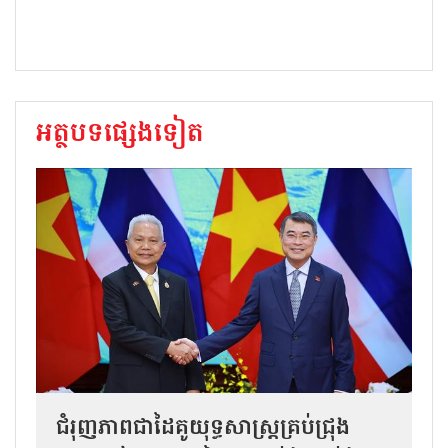
អត្ថបទផ្សេងទៀត
ជំរុញភាពជាដៃគូយុទ្ធសាស្ត្រគ្រប់ជ្រុង