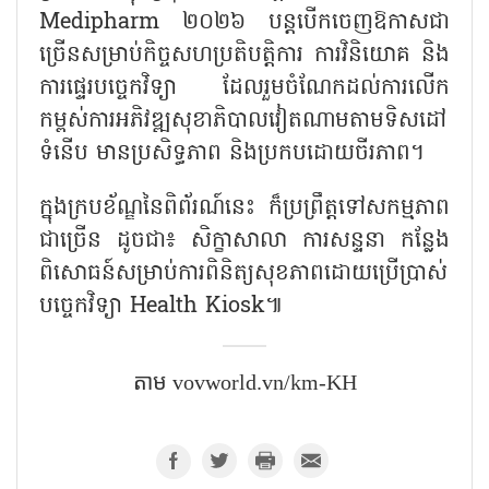
Medipharm ២០២៦ បន្តបើកចេញ​ឱកាសជា
ច្រើនសម្រាប់កិច្ចសហប្រតិបត្តិការ ការវិនិយោគ និង
ការផ្ទេរបច្ចេកវិទ្យា ដែលរួមចំណែកដល់ការលើក
កម្ពស់ការអភិវឌ្ឍសុខាភិបាលវៀតណាម​តាម​ទិសដៅ
ទំនើប មានប្រសិទ្ធភាព និងប្រកបដោយចីរភាព។
ក្នុងក្របខ័ណ្ឌនៃពិព័រណ៍នេះ ក៏​ប្រព្រឹត្តទៅសកម្មភាព
ជាច្រើន ដូចជា៖ សិក្ខាសាលា ការសន្ទនា កន្លែង
ពិសោធន៍សម្រាប់ការពិនិត្យសុខភាពដោយប្រើប្រាស់​
បច្ចេកវិទ្យា Health Kiosk៕​
តាម​ vovworld.vn/km-KH