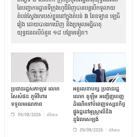
នាថ្ងៃទី ៨ ខែសីហា ក្រុមប្រមូលអដ្ឋិធាតុយុទ្ធជនពលី
នៃបញ្ជាការដ្ឋានទីក្រុងហូជីមិញបានបន្តបើកទូលាយ
តំបន់ស្វែងរករបស់ខ្លួននៅក្នុងតំបន់ B នៃឧទ្យាន ឡេធី
រៀង ដោយបានរកឃើញ និងប្រមូលអដ្ឋិធាតុ
យុទ្ធជនពលីចំនួន ១៨ បន្ថែមទៀត។
ប្រធានរដ្ឋសភាឡាវ លោក
អគ្គលេខាបក្ស ប្រធានរដ្ឋ
សៃសំផន ភូមិវិហារ
លោក តូឡឹម អញ្ជើញចេញ
ទទួលមរណភាព
ដំណើរទៅបំពេញទស្សនកិច្ច
ផ្លូវរដ្ឋនៅអូស្ត្រាលីនិង
09/08/2026
ព័ត៌មាន
នូវែលសេឡង់
09/08/2026
ព័ត៌មាន