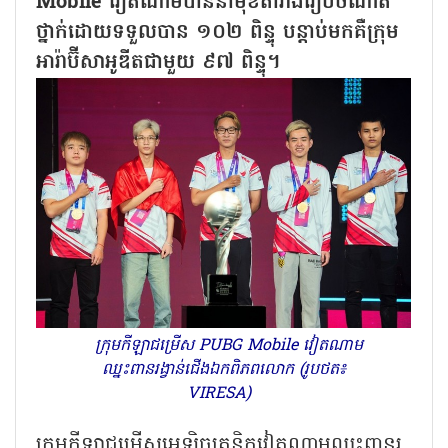
Mobile វៀតណាមបាននាំមុខតារាងរៀបចំណាត់
ថ្នាក់ដោយទទួលបាន ១០២ ពិន្ទុ បន្តាប់មកគឺក្រុម
អារ៉ាប៊ីសាអូឌីតជាមួយ ៩៧ ពិន្ទុ។
ក្រុមកីឡាជម្រើស PUBG Mobile វៀតណាម
ឈ្នះពានរង្វាន់ជើងឯកពិភពលោក (រូបថត៖
VIRESA)
ក្រុមកីឡាជម្រើសអេឡិចត្រូនិកវៀតណាមឈ្នះពានរ