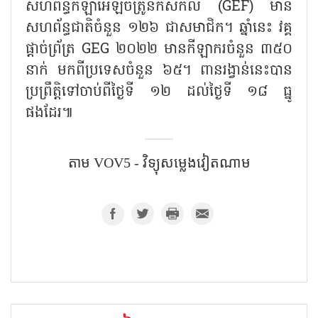
សហព័ន្ធកីឡាអេឡិចត្រូនិកសកល (GEF) មាន
សហព័ន្ធជាតិចំនួន ១២៦ ជាសមាជិក។ ឆ្នាំនេះ វគ្គ
ផ្ដាច់ព្រ័ត្រ GEG ២០២២ មានកីឡាករចំនួន ៣៥០
នាក់ មកពីប្រទេសចំនួន ៦៥។ ពានរង្វាន់នេះបាន
ប្រព្រឹត្តិទៅចាប់ពីថ្ងៃទី ១២ ដល់ថ្ងៃទី ១៨ ធ្នូ
ផងដែរ៕
តាម​ VOV5 - វិទ្យុសម្លេងវៀតណាម