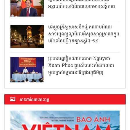
អន្តរជាតិកសាងពិភពលោកមានសន្តិភាព
បងប្អូនគ្រិស្តសាសនិកវៀតណាមអំណរ
សាទរបុណ្យណូអែលដ៏សុខសាន្តត្រាណក្នុង
បរិបទនៃជម្ងឺរាតត្បាតកូវីដ-១៩
ប្រធានរដ្ឋវៀតណាមលោក Nguyen
Xuan Phuc ជួបសំណេះសំណាលជា
មួយម្ចាស់ឆ្នោតនៅទីក្រុងហូជីមិញ
អាន​កាសែត​បោះពុម្ភ