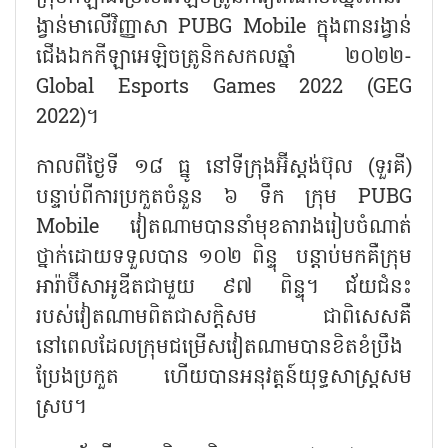
ង្វាន់មាលើវិញ្ញាសា PUBG Mobile ក្នុងពានរង្វាន់
ជើងឯកកីឡាអេឡិចត្រូនិកសកលឆ្នាំ ២០២២-
Global Esports Games 2022 (GEG
2022)។
កាលពីថ្ងៃទី ១៨ ធ្នូ នៅទីក្រុងអ៊ីស្តង់ប៊ុល (ទួរគី)
បន្ទាប់ពីការប្រកួតចំនួន ៦ ទឹក ក្រុម PUBG
Mobile វៀតណាមបាននាំមុខតារាងរៀបចំណាត់
ថ្នាក់ដោយទទួលបាន ១០២ ពិន្ទុ បន្តាប់មកគឺក្រុម
អារ៉ាប៊ីសាអូឌីតជាមួយ ៩៧ ពិន្ទុ។ ជ័យជំនះ
របស់វៀតណាមពិតជាសក្តិសម ជាពិសេសគឺ
នៅពេលដែលក្រុមជម្រើសវៀតណាមបានខិតខំប្រឹង
ប្រែងប្រកួត ហើយបានអនុវត្តន៍យុទ្ធសាស្ត្រសម
ស្រប។