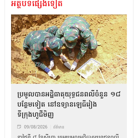
អត្ថបទផ្សេងទៀត
ប្រមូលបានអដ្ឋិធាតុយុទ្ធជនពលីចំនួន ១៨
បន្ថែមទៀត នៅឧទ្យានឡេធីរៀង
ទីក្រុងហូជីមិញ
09/08/2026
ព័ត៌មាន