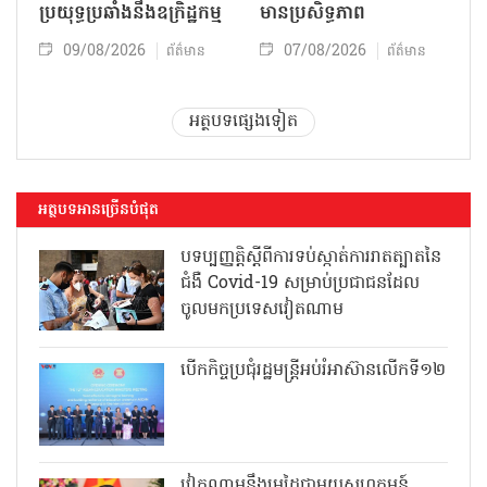
ប្រយុទ្ធប្រឆាំងនឹងឧក្រិដ្ឋកម្ម
មានប្រសិទ្ធភាព
09/08/2026
07/08/2026
ព័ត៌មាន
ព័ត៌មាន
អត្ថបទផ្សេងទៀត
អត្ថបទអានច្រើនបំផុត
បទប្បញ្ញត្តិស្តីពីការទប់ស្កាត់ការរាតត្បាតនៃ
ជំងឺ Covid-19 សម្រាប់ប្រជាជនដែល
ចូលមកប្រទេសវៀតណាម
បើកកិច្ចប្រជុំរដ្ឋមន្ត្រីអប់រំអាស៊ានលើកទី១២
វៀតណាមនឹងរួមដៃជាមួយសហគមន៍