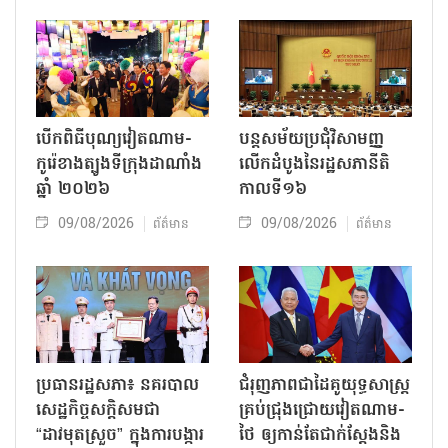
បើកពិធីបុណ្យវៀតណាម-
បន្តសម័យប្រជុំវិសាមញ្ញ
កូរ៉េខាងត្បូងទីក្រុងដាណាំង
លើកដំបូងនៃរដ្ឋសភានីតិ
ឆ្នាំ ២០២៦
កាលទី១៦
09/08/2026
09/08/2026
ព័ត៌មាន
ព័ត៌មាន
ប្រធានរដ្ឋសភា៖ នគរបាល
ជំរុញភាពជាដៃគូយុទ្ធសាស្ត្រ
សេដ្ឋកិច្ចសក្តិសមជា
គ្រប់ជ្រុងជ្រោយវៀតណាម-
“ដាវមុតស្រួច” ក្នុងការបង្ការ
ថៃ ឲ្យកាន់តែជាក់ស្ដែងនិង