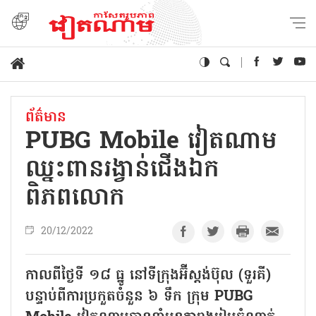
ព័ត៌មាន
PUBG Mobile វៀតណាម
ឈ្នះពានរង្វាន់ជើងឯក
ពិភពលោក
20/12/2022
កាលពីថ្ងៃទី ១៨ ធ្នូ នៅទីក្រុងអ៊ីស្តង់ប៊ុល (ទួរគី)
បន្ទាប់ពីការប្រកួតចំនួន ៦ ទឹក ក្រុម PUBG