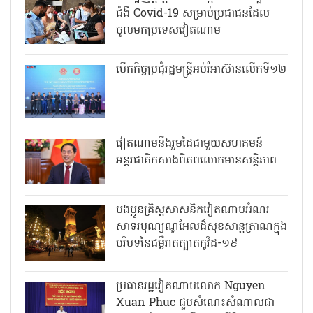
ជំងឺ Covid-19 សម្រាប់ប្រជាជនដែល
ចូលមកប្រទេសវៀតណាម
បើកកិច្ចប្រជុំរដ្ឋមន្ត្រីអប់រំអាស៊ានលើកទី១២
វៀតណាមនឹងរួមដៃជាមួយសហគមន៍
អន្តរជាតិកសាងពិភពលោកមានសន្តិភាព
បងប្អូនគ្រិស្តសាសនិកវៀតណាមអំណរ
សាទរបុណ្យណូអែលដ៏សុខសាន្តត្រាណក្នុង
បរិបទនៃជម្ងឺរាតត្បាតកូវីដ-១៩
ប្រធានរដ្ឋវៀតណាមលោក Nguyen
Xuan Phuc ជួបសំណេះសំណាលជា