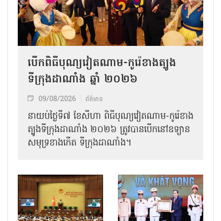
បើកពិធីបុណ្យវៀតណាម-កូរ៉េខាងត្បូង
ទីក្រុងដាណាំង ឆ្នាំ ២០២៦
09/08/2026
ព័ត៌មាន
នាយប់ថ្ងៃទី៧ ខែសីហា ពិធីបុណ្យវៀតណាម-កូរ៉េខាង
ត្បូងទីក្រុងដាណាំង ២០២៦ ត្រូវបានបើកនៅឧទ្យាន
សមុទ្រខាងកើត ទីក្រុងដាណាំង។