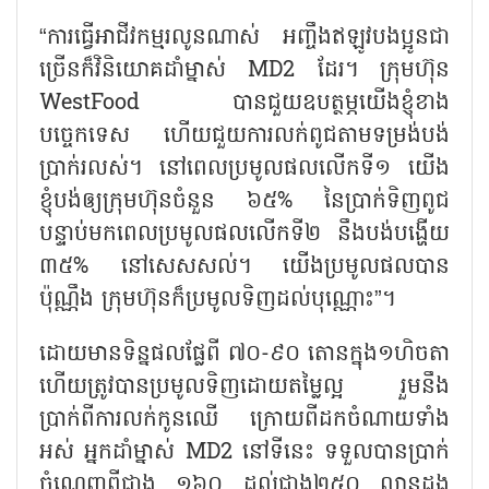
“ការធ្វើអាជីវកម្មរលូនណាស់ អញ្ចឹងឥឡូវបងប្អូនជា
ច្រើនក៏វិនិយោគដាំម្នាស់ MD2 ដែរ។ ក្រុមហ៊ុន
WestFood បានជួយឧបត្ថម្ភយើងខ្ញុំខាង
បច្ចេកទេស ហើយជួយការលក់ពូជតាមទម្រង់បង់
ប្រាក់រលស់។ នៅពេលប្រមូលផលលើកទី១ យើង
ខ្ញុំបង់ឲ្យក្រុមហ៊ុនចំនួន ៦៥% នៃប្រាក់ទិញពូជ
បន្ទាប់មកពេលប្រមូលផលលើកទី២ នឹងបង់បង្ហើយ
៣៥% នៅសេសសល់។ យើងប្រមូលផលបាន
ប៉ុណ្ណឹង ក្រុមហ៊ុនក៏ប្រមូលទិញដល់បុណ្ណោះ”។
ដោយមានទិន្នផលផ្លែពី ៧០-៩០ តោនក្នុង១ហិចតា
ហើយត្រូវបានប្រមូលទិញដោយតម្លៃល្អ រួមនឹង
ប្រាក់ពីការលក់កូនឈើ ក្រោយពីដកចំណាយទាំង
អស់ អ្នកដាំម្នាស់ MD2 នៅទីនេះ ទទួលបានប្រាក់
ចំណេញពីជាង ១៦០ ដល់ជាង២៥០ លានដុង