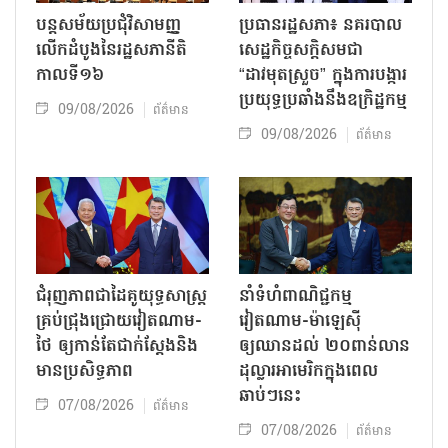
បន្តសម័យប្រជុំវិសាមញ្ញ
ប្រធានរដ្ឋសភា៖ នគរបាល
លើកដំបូងនៃរដ្ឋសភានីតិ
សេដ្ឋកិច្ចសក្តិសមជា
កាលទី១៦
“ដាវមុតស្រួច” ក្នុងការបង្ការ
ប្រយុទ្ធប្រឆាំងនឹងឧក្រិដ្ឋកម្ម
09/08/2026
ព័ត៌មាន
09/08/2026
ព័ត៌មាន
ជំរុញភាពជាដៃគូយុទ្ធសាស្ត្រ
នាំទំហំពាណិជ្ជកម្ម
គ្រប់ជ្រុងជ្រោយវៀតណាម-
វៀតណាម-ម៉ាឡេស៊ី
ថៃ ឲ្យកាន់តែជាក់ស្ដែងនិង
ឲ្យឈានដល់ ២០ពាន់លាន
មានប្រសិទ្ធភាព
ដុល្លារអាមេរិកក្នុងពេល
ឆាប់ៗនេះ
07/08/2026
ព័ត៌មាន
07/08/2026
ព័ត៌មាន