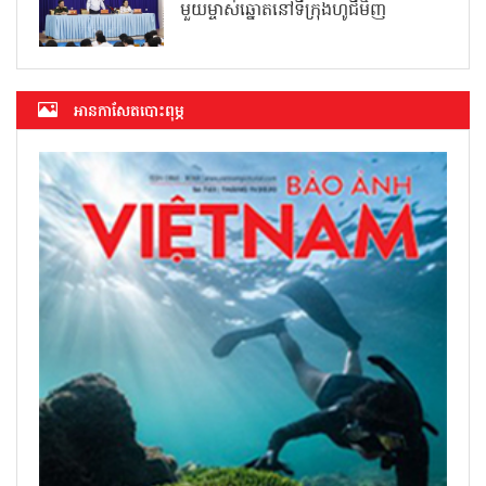
មួយម្ចាស់ឆ្នោតនៅទីក្រុងហូជីមិញ
អាន​កាសែត​បោះពុម្ភ