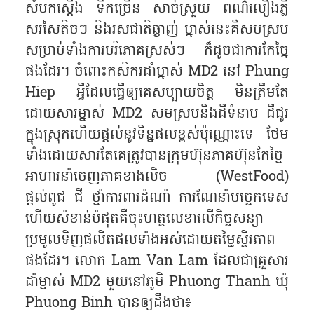
សំបកស្ដើង ទឹកច្រើន សាច់ស្រួយ ពណ៌លឿងភ្លឺ
សរសៃតិចៗ និងរសជាតិឆ្ងាញ់ ម្នាស់នេះគឺសមស្រប
សម្រាប់ទាំងការបរិភោគស្រស់ៗ ក៏ដូចជាការកែច្នៃ
ផងដែរ។ ចំពោះកសិករដាំម្នាស់ MD2 នៅ Phung
Hiep អ្វីដែលធ្វើឲ្យគេសប្បាយចិត្ត មិនត្រឹមតែ
ដោយសារម្នាស់ MD2 សមស្របនឹងដីទំនាប ដីជូរ
ក្នុងស្រុកហើយផ្ដល់នូវទិន្នផលខ្ពស់ប៉ុណ្ណោះទេ ថែម
ទាំងដោយសារតែគេត្រូវបានក្រុមហ៊ុនភាគហ៊ុនកែច្នៃ
អាហារនាំចេញភាគខាងលិច (WestFood)
ផ្តល់ពូជ ជី ថ្នាំការពារដំណាំ ការណែនាំបច្ចេកទេស
ហើយសំខាន់បំផុតគឺចុះហត្ថលេខាលើកិច្ចសន្យា
ប្រមូលទិញផលិតផលទាំងអស់ដោយតម្លៃស្ថិរភាព
ផងដែរ។ លោក Lam Van Lam ដែលជាគ្រួសារ
ដាំម្នាស់ MD2 មួយនៅភូមិ Phuong Thanh ឃុំ
Phuong Binh បានឲ្យដឹងថា៖