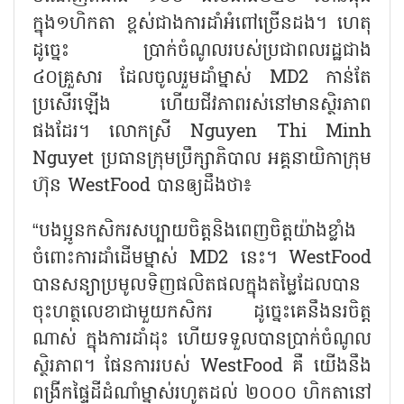
ក្នុង១ហិកតា ខ្ពស់ជាងការដាំអំពៅច្រើនដង។ ហេតុ
ដូច្នេះ ប្រាក់ចំណូលរបស់ប្រជាពលរដ្ឋជាង
៤០គ្រួសារ ដែលចូលរួមដាំម្នាស់ MD2 កាន់តែ
ប្រសើរឡើង ហើយជីវភាពរស់នៅមានស្ថិរភាព
ផងដែរ។ លោកស្រី Nguyen Thi Minh
Nguyet ប្រធានក្រុមប្រឹក្សាភិបាល អគ្គនាយិកាក្រុម
ហ៊ុន WestFood បានឲ្យដឹងថា៖
“បងប្អូនកសិករសប្បាយចិត្តនិងពេញចិត្តយ៉ាងខ្លាំង
ចំពោះការដាំដើមម្នាស់ MD2 នេះ។ WestFood
បានសន្យាប្រមូលទិញផលិតផលក្នុងតម្លៃដែលបាន
ចុះហត្ថលេខាជាមួយកសិករ ដូច្នេះគេនឹងនរចិត្ត
ណាស់ ក្នុងការដាំដុះ ហើយទទួលបានប្រាក់ចំណូល
ស្ថិរភាព។ ផែនការរបស់ WestFood គឺ យើងនឹង
ពង្រីកផ្ទៃដីដំណាំម្នាស់រហូតដល់ ២០០០ ហិកតានៅ