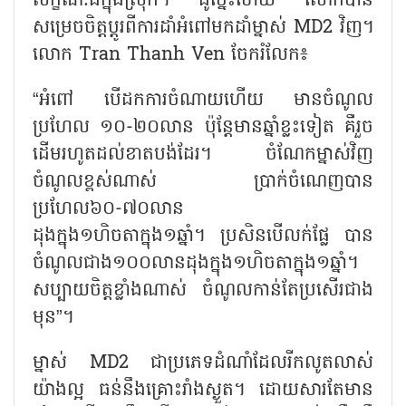
លក្ខណៈដីក្នុងស្រុក។ ដូច្នេះហើយ លោកបាន
សម្រេចចិត្តប្តូរពីការដាំអំពៅមកដាំម្នាស់ MD2 វិញ។
លោក Tran Thanh Ven ចែករំលែក៖
“អំពៅ បើដកការចំណាយហើយ មានចំណូល
ប្រហែល ១០-២០លាន ប៉ុន្តែមានឆ្នាំខ្លះទៀត គឺរួច
ដើមរហូតដល់ខាតបង់ដែរ។ ចំណែកម្នាស់វិញ
ចំណូលខ្ពស់ណាស់ ប្រាក់ចំណេញបាន
ប្រហែល៦០-៧០លាន
ដុងក្នុង១ហិចតាក្នុង១ឆ្នាំ។ ប្រសិនបើលក់ផ្លែ បាន
ចំណូលជាង១០០លានដុងក្នុង១ហិចតាក្នុង១ឆ្នាំ។
សប្បាយចិត្តខ្លាំងណាស់ ចំណូលកាន់តែប្រសើរជាង
មុន”។
ម្នាស់ MD2 ជាប្រភេទដំណាំដែលរីកលូតលាស់
យ៉ាងល្អ ធន់នឹងគ្រោះរាំងស្ងួត។ ដោយសារតែមាន