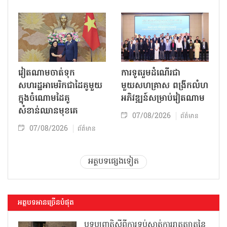
វៀតណាមចាត់ទុក
ការទូតរួមដំណើរជា
សហរដ្ឋអាមេរិកជាដៃគូមួយ
មួយសហគ្រាស ពង្រីកលំហ
ក្នុងចំណោមដៃគូ
អភិវឌ្ឍន៍សម្រាប់វៀតណាម
សំខាន់ឈានមុខគេ
07/08/2026
ព័ត៌មាន
07/08/2026
ព័ត៌មាន
អត្ថបទផ្សេងទៀត
អត្ថបទអានច្រើនបំផុត
បទប្បញ្ញត្តិស្តីពីការទប់ស្កាត់ការរាតត្បាតនៃ