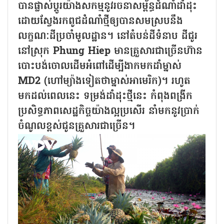
បានផ្លាស់ប្តូរយ៉ាងសកម្មនូវរចនាសម្ព័ន្ធដំណាំដាំដុះ
ដោយស្វែងរកពូជដំណាំថ្មីឲ្យបានសមស្របនឹង
លក្ខណៈដីប្រចាំមូលដ្ឋាន។ នៅតំបន់ដីទំនាប ដីជូរ
នៅស្រុក Phung Hiep មានគ្រួសារជាច្រើនហ៊ាន
បោះបង់ចោលដើមអំពៅដើម្បីងាកមកដាំម្នាស់
MD2 (ហៅម្យ៉ាងទៀតថាម្នាស់អាមេរិក)។ រហូត
មកដល់ពេលនេះ ទម្រង់ដាំដុះថ្មីនេះ កំពុងពង្រីក
ប្រសិទ្ធភាពសេដ្ឋកិច្ចយ៉ាងល្អប្រសើរ នាំមកនូវប្រាក់
ចំណូលខ្ពស់ជូនគ្រួសារជាច្រើន។