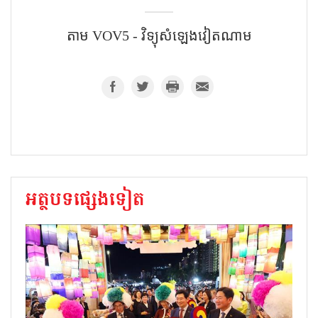
តាម VOV5 - វិទ្យុសំឡេងវៀតណាម​
អត្ថបទផ្សេងទៀត