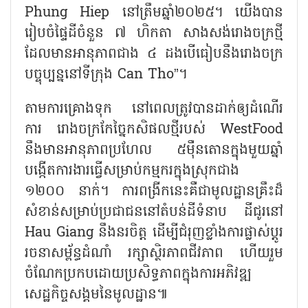
Phung Hiep នៅត្រឹមឆ្នាំ២០២៥។ យើងបាន
រៀបចំផ្ទៃដីចំនួន ៧ ហិកតា សាងសង់រោងចក្រថ្មី
ដែលមានអានុភាពជាង ៤ ដងបើធៀបនឹងរោងចក្រ
បច្ចុប្បន្ននៅទីក្រុង Can Tho”។
តាមការគ្រោងទុក នៅពេលត្រូវបានដាក់ឲ្យដំណើរ
ការ រោងចក្រកែច្នៃកសិផលថ្មីរបស់ WestFood
នឹងមានអានុភាពប្រហែល ៥ម៉ឺនតោនក្នុងមួយឆ្នាំ
បង្កើតការងារធ្វើសម្រាប់កម្មករក្នុងស្រុកជាង
១២០០ នាក់។ ការពង្រីកនេះគឺជាមូលដ្ឋានគ្រឹះដ៏
សំខាន់សម្រាប់ប្រជាជននៅតំបន់ដីទំនាប ដីជូរនៅ
Hau Giang នឹងនរចិត្ត ដើម្បីជំរុញខ្លាំងការផ្លាស់ប្តូរ
រចនាសម្ព័ន្ធដំណាំ រក្សាស្ថិរភាពជីវភាព ហើយរួម
ចំណែកប្រកបដោយប្រសិទ្ធភាពក្នុងការអភិវឌ្ឍ
សេដ្ឋកិច្ចសង្គមនៃមូលដ្ឋាន៕