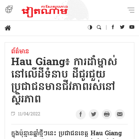
ព័ត៌មាន
Hau Giang៖ ការដាំម្នាស់
នៅលើដីទំនាប ដីជូរជួយ
ប្រជាជនមានជីវភាពរស់នៅ
ស្ថិរភាព
11/04/2022
ក្នុងប៉ុន្មានឆ្នាំថ្មីៗនេះ ប្រជាជនខេត្ត Hau Giang