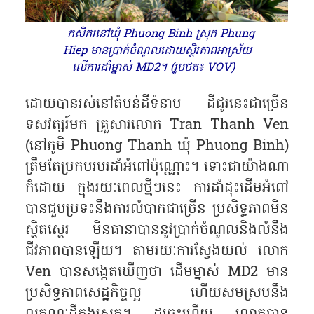
កសិករនៅឃុំ Phuong Binh ស្រុក Phung
Hiep មានប្រាក់ចំណូលដោយស្ថិរភាពអាស្រ័យ
លើការដាំម្នាស់ MD2។ (រូបថត៖ VOV)
ដោយបានរស់នៅតំបន់ដីទំនាប ដីជូរនេះជាច្រើន
ទសវត្សរ៍មក គ្រួសារលោក Tran Thanh Ven
(នៅភូមិ Phuong Thanh ឃុំ Phuong Binh)
ត្រឹមតែប្រកបរបរដាំអំពៅប៉ុណ្ណោះ។ ទោះជាយ៉ាងណា
ក៏ដោយ ក្នុងរយៈពេលថ្មីៗនេះ ការដាំដុះដើមអំពៅ
បានជួបប្រទះនឹងការលំបាកជាច្រើន ប្រសិទ្ធភាពមិន
ស្ថិតស្ថេរ មិនធានាបាននូវប្រាក់ចំណូលនិងលំនឹង
ជីវភាពបានឡើយ។ តាមរយៈការស្វែងយល់ លោក
Ven បានសង្កេតឃើញថា ដើមម្នាស់ MD2 មាន
ប្រសិទ្ធភាពសេដ្ឋកិច្ចល្អ ហើយសមស្របនឹង