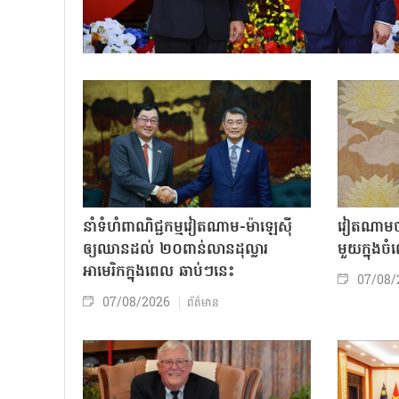
នាំទំហំពាណិជ្ជកម្មវៀតណាម-ម៉ាឡេស៊ី
វៀតណាមចា
ឲ្យឈានដល់ ២០ពាន់លានដុល្លារ
មួយក្នុង
អាមេរិកក្នុងពេល ឆាប់ៗនេះ
07/08/
07/08/2026
ព័ត៌មាន