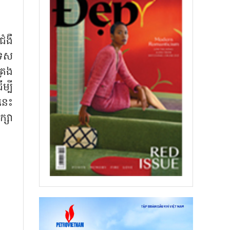
ំងឺ
ទេស
គ្រង
្បី
នេះ
្សា