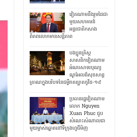
វៀតណាមនឹងរួមដៃជា
មួយសហគមន៍
អន្តរជាតិកសាង
ពិភពលោកមានសន្តិភាព
បងប្អូនគ្រិស្ត
សាសនិកវៀតណាម
អំណរសាទរបុណ្យ
ណូអែលដ៏សុខសាន្ត
ត្រាណក្នុងបរិបទនៃជម្ងឺរាតត្បាតកូវីដ-១៩
ប្រធានរដ្ឋវៀតណាម
លោក Nguyen
Xuan Phuc ជួប
សំណេះសំណាលជា
មួយម្ចាស់ឆ្នោតនៅទីក្រុងហូជីមិញ