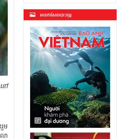
អាន​កាសែត​បោះពុម្ភ
ំនៅ
រួម
ាលា