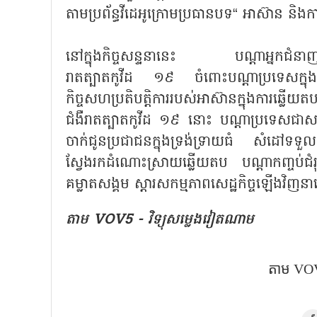
តាមប្រព័ន្ធវីដេអូក្រោមប្រធានបទ“ អាស៊ាន និងការ
នៅក្នុងកិច្ចសន្ទនានេះ បណ្ដាអ្នកជំនាញជាតិន
រាតត្បាតកូវីដ ១៩ ចំពោះបណ្ដាប្រទេសក្នុងប
កិច្ចសហប្រតិបត្តិការរបស់អាស៊ានក្នុងការឆ្លើ
ជំងឺរាតត្បាតកូវីដ ១៩ នោះ បណ្ដាប្រទេសជាសមាជ
ចាក់ជូនប្រជាជនក្នុងទ្រង់ទ្រាយធំ សំដៅទទ
ស្វែងរកដំណោះស្រាយឆ្លើយតប បណ្ដាកញ្ចប់ជំរុ
គម្លាតសង្គម ស្ដារសកម្មភាពសេដ្ឋកិច្ចឡើងវិញ
តាម​ VOV5 - វិទ្យុសម្លេងវៀតណាម
តាម​ VOV