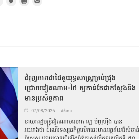
ជំរុញភាពជាដៃគូយុទ្ធសាស្ត្រគ្រប់ជ្រុង
ជ្រោយវៀតណាម-ថៃ ឲ្យកាន់តែជាក់ស្ដែងនិង
មានប្រសិទ្ធភាព
07/08/2026
ព័ត៌មាន
នាយករដ្ឋមន្ត្រីវៀតណាមលោក ឡេ មិញហ៊ឹង បាន
អះអាងថា ដំណើរទស្សនកិច្ចលើកនេះមានអត្ថន័យដ៏សំខាន
ពិសេស ដោយបានធ្វើឡើងចំឱកាសរំលឹកខួបលើកទី ៥០