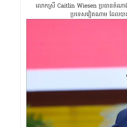
លោកស្រី Caitlin Wiesen ប្រធានតំណាងនៃ
ប្រទេសវៀតណាម ដែលបានអញ