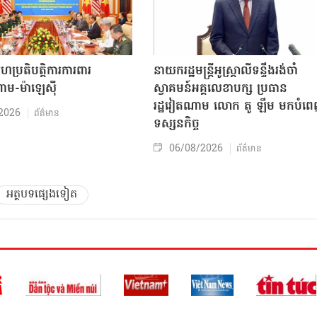
សហប្រតិបត្តិការការពារ
នាយករដ្ឋមន្ត្រីអូស្ត្រាលីទន្ទឹងរង់ចាំ
ាម-ម៉ាឡេស៊ី
ស្វាគមន៍អគ្គលេខាបក្ស ប្រធាន
រដ្ឋវៀតណាម លោក តូ ឡឹម មកបំព
2026
ព័ត៌មាន
ទស្សនកិច្ច
06/08/2026
ព័ត៌មាន
អត្ថបទផ្សេងទៀត