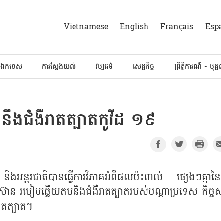
Vietnamese
English
Français
Esp
៍ឯកទេស
ការស្វែងយល់
វប្បធម៌
សេដ្ឋកិច្ច
ព្រឹត្តិការណ៍ - បុគ្
ងនឹងជំងឺរាតត្បាតកូវីដ ១៩
ិងអន្តរជាតិបានធ្វើការវិភាគអំពីផលប៉ះពាល់ ផ្សេងៗគ្នានៃជ
អាស៊ាន របៀបឆ្លើយតបនឹងជំងឺរាតត្បាតរបស់បណ្ដាប្រទេស កិច្
រាតត្បាត។