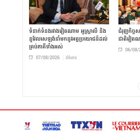
ទំនាក់ទំនងរវាងវៀតណាម អូស្ត្រាលី និង
ជំរុញកិច្ច
នូវែលសេឡង់នាំមកនូវអត្ថប្រយោជន៍ដល់
ជាតិវៀតណ
គ្រប់ភាគីទាំងអស់
06/08/
07/08/2026
ព័ត៌មាន