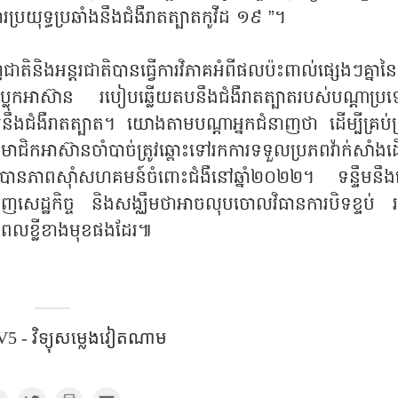
ប្រយុទ្ធប្រឆាំងនឹងជំងឺរាតត្បាតកូវីដ ១៩ ”។
ិងអន្តរជាតិបានធ្វើការវិភាគអំពីផលប៉ះពាល់ផ្សេងៗគ្នានៃជ
្លុកអាស៊ាន របៀបឆ្លើយតបនឹងជំងឺរាតត្បាតរបស់បណ្ដាប្រ
យតបនឹងជំងឺរាតត្បាត។ យោងតាមបណ្ដាអ្នកជំនាញថា ដើម្បីគ្រប់
ិកអាស៊ានចាំបាច់ត្រូវឆ្ពោះទៅរកការទទួលប្រភពវ៉ាក់សាំងដើម
ួលបានភាពស៊ាំសហគមន៍ចំពោះជំងឺនៅឆ្នាំ២០២២។ ទន្ទឹមនឹង
ញសេដ្ឋកិច្ច និងសង្ឈឹមថាអាចលុបចោលវិធានការបិទខ្ទប់ រក
នាពេលខ្លីខាងមុខផងដែរ៕
5 - វិទ្យុសម្លេងវៀតណាម