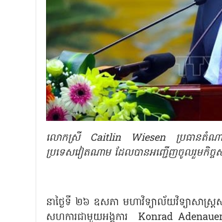
លោកស្រី Caitlin Wiesen ប្រធានតំណាងនៃក
ប្រទេសវៀតណាម ដែលបានអញ្ជើញចូលរួមកិច្ចស
នាថ្ងៃទី ២៦ ឧសភា មហាវិទ្យាល័យវិទ្យាសាស្ត្
សហការជាមួយអង្គការ Konrad Adenauer Sti