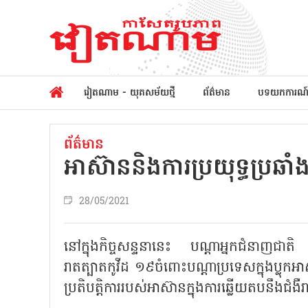
វៀតណាម - យុគសម័យថ្មី
ព័ត៌មាន
បទយកការណ
ព័ត៌មាន
អាស៊ាននិងការប្រយុទ្ធប្រឆាំ
28/05/2021
នៅក្នុងកិច្ចសន្ទនានេះ បណ្ដាអ្នកជំនាញជាតិ ន
រាតត្បាតកូវីដ ១៩ចំពោះបណ្ដាប្រទេសក្នុងប្លុក
ប្រតិបត្តិការរបស់អាស៊ានក្នុងការឆ្លើយតបនឹងជំងឺ