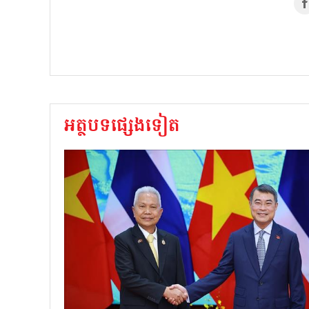
អត្ថបទផ្សេងទៀត