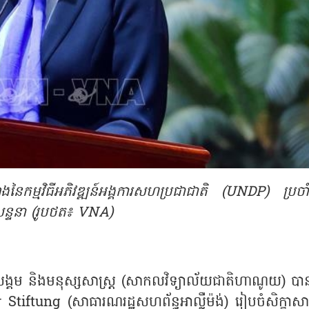
ម្មវិធីអភិវឌ្ឍន៍អង្គការសហប្រជាជាតិ (UNDP) ប្រចា
ន្ទនា (រូបថត៖ VNA)
រសង្គម និងមនុស្សសាស្រ្ត (សាកលវិទ្យាល័យជាតិហាណូយ) បាន
ftung (សាធារណរដ្ឋសហព័ន្ធអាល្លឺម៉ង់) រៀបចំសិក្ខាស