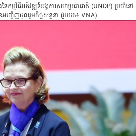
កម្មវិធីអភិវឌ្ឍន៍អង្គការសហប្រជាជាតិ (UNDP) ប្រចាំនៅ
្ជើញចូលរួមកិច្ចសន្ទនា (រូបថត៖ VNA)