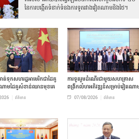
នៃការបង្កើតទំនាក់ទំនងការទូតរវាងវៀតណាមនិងថៃ។
ត់ទុកសហរដ្ឋអាមេរិកជាដៃគូ
ការទូតរួមដំណើរជាមួយសហគ្រាស
ចំណោមដៃគូសំខាន់ឈានមុខគេ
ពង្រីកលំហអភិវឌ្ឍន៍សម្រាប់វៀតណា
2026
07/08/2026
ព័ត៌មាន
ព័ត៌មាន