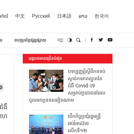
añol
中文
Русский
日本語
ລາວ
한국어
គល
ពហុប្រព័ន្ធផ្សព្វផ្សាយ
អត្ថបទអានច្រើនបំផុត
បទប្បញ្ញត្តិស្តីពីការទប់
ស្កាត់ការរាតត្បាតនៃ
ជំងឺ Covid-19
សម្រាប់ប្រជាជនដែល
ចូលមកប្រទេសវៀតណាម
ំងឺ
ចសហ
បើកកិច្ចប្រជុំរដ្ឋមន្ត្រី
អប់រំអាស៊ាន
លើកទី១២