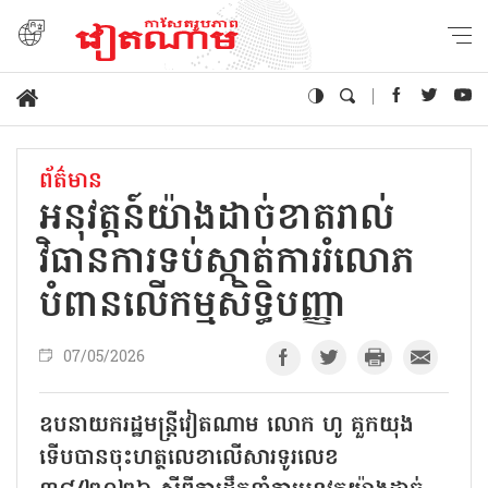
ព័ត៌មាន
អនុវត្តន៍យ៉ាងដាច់ខាតរាល់​
វិធានការ​ទប់ស្កាត់ការរំលោភ
បំពានលើ​កម្មសិទ្ធិបញ្ញា
07/05/2026
ឧបនាយករដ្ឋមន្ត្រីវៀតណាម​ លោក ហូ គួកយុង
ទើបបានចុះហត្ថលេខាលើសារទូរលេខ