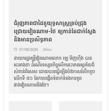
ជំរុញភាពជាដៃគូយុទ្ធសាស្ត្រគ្រប់ជ្រុង
ជ្រោយវៀតណាម-ថៃ ឲ្យកាន់តែជាក់ស្ដែង
និងមានប្រសិទ្ធភាព
07/08/2026
ព័ត៌មាន
នាយករដ្ឋមន្ត្រីវៀតណាមលោក ឡេ មិញហ៊ឹង បាន
អះអាងថា ដំណើរទស្សនកិច្ចលើកនេះមានអត្ថន័យដ៏
សំខាន់ពិសេស ដោយបានធ្វើឡើងចំឱកាសរំលឹកខួប
លើកទី ៥០ នៃការបង្កើតទំនាក់ទំនងការទូត
រវាងវៀតណាមនិងថៃ។