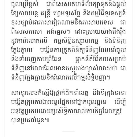
ចូល​ប្រើខ្ពស់ ជាពិសេសគេហទំព័ររក្សាទុកនិងផ្តល់
ខ្សែភាពយន្ត តន្ត្រី ហ្គេមទូរស័ព្ទ និងកម្មវិធីទូរទស្សន៍
ខុសច្បាប់ជាភាសាវៀតណាមនិងភាសាបរទេស ជា
ពិសេសភាសា អង់គ្លេស។ ដោះស្រាយយ៉ាងតឹងរ៉ឹង
នូវការរំលោភលើ​ កម្ម​សិទ្ធិឧស្សាហកម្ម និងទំនិញ
ក្លែងក្លាយ បង្កើនការត្រួតពិនិត្យ​ទំនិញដែលនាំចូ​ល
និងនាំចេញ​តាមព្រំដែន ផ្អាកនីតិវិធីគយសម្រាប់
ទំនិញនៅពេលដែលមានភស្តុតាងច្បាស់លាស់ថា ជា​
ទំនិញក្លែងក្លាយនិង​រំលោភលើ​កម្ម​សិទ្ធិបញ្ញា។
សារទូរលេខក៏ស្នើឱ្យថ្នាក់ដឹកនាំខេត្ត និងទីក្រុងនានា
បង្កើតក្រុមការងារអន្តរ​ផ្នែកនៅថ្នាក់មូលដ្ឋាន ដើម្បី
អនុវត្ត​ប្រកប​ដោយ​ប្រសិទ្ធិ​​ភាព​រាល់​ភារកិច្ចដែលត្រូវ
បាន​ប្រគល់ជូន៕