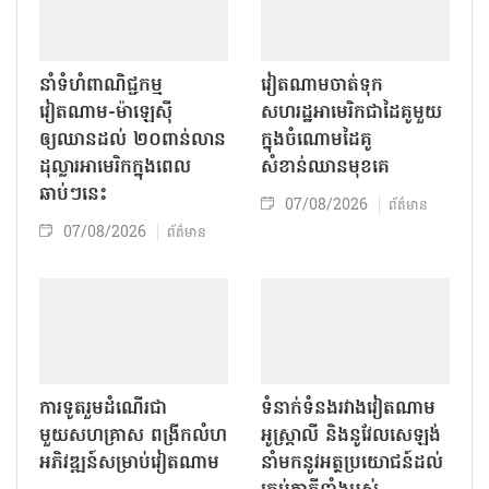
នាំទំហំពាណិជ្ជកម្ម
វៀតណាមចាត់ទុក
វៀតណាម-ម៉ាឡេស៊ី
សហរដ្ឋអាមេរិកជាដៃគូមួយ
ឲ្យឈានដល់ ២០ពាន់លាន
ក្នុងចំណោមដៃគូ
ដុល្លារអាមេរិកក្នុងពេល
សំខាន់ឈានមុខគេ
ឆាប់ៗនេះ
07/08/2026
ព័ត៌មាន
07/08/2026
ព័ត៌មាន
ការទូតរួមដំណើរជា
ទំនាក់ទំនងរវាងវៀតណាម
មួយសហគ្រាស ពង្រីកលំហ
អូស្ត្រាលី និងនូវែលសេឡង់
អភិវឌ្ឍន៍សម្រាប់វៀតណាម
នាំមកនូវអត្ថប្រយោជន៍ដល់