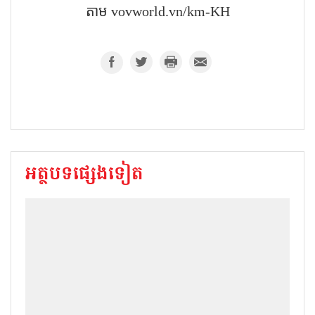
តាម​ vovworld.vn/km-KH
អត្ថបទផ្សេងទៀត