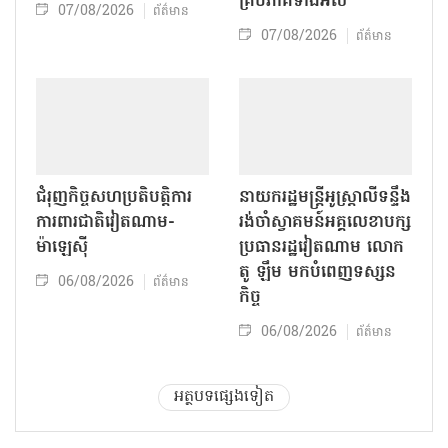
គ្រប់ភាគីទាំងអស់
07/08/2026
ព័ត៌មាន
07/08/2026
ព័ត៌មាន
ជំរុញកិច្ចសហប្រតិបត្តិការ
នាយករដ្ឋមន្ត្រីអូស្ត្រាលីទន្ទឹង
ការពារជាតិវៀតណាម-
រង់ចាំស្វាគមន៍អគ្គលេខាបក្ស
ម៉ាឡេស៊ី
ប្រធានរដ្ឋវៀតណាម លោក
តូ ឡឹម មកបំពេញទស្សន
06/08/2026
ព័ត៌មាន
កិច្ច
06/08/2026
ព័ត៌មាន
អត្ថបទផ្សេងទៀត