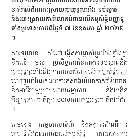
៣៨/២០២៦ ស្តីពីការ​ដឹក​នាំការអនុវត្ត​យ៉ាងដាច់
ខាត់​រាល់​ដំណោះស្រាយ​ប្រយុទ្ធប្រឆាំង ទប់ស្កាត់
និងដោះស្រាយការរំលោភបំពាន​លើ​កម្មសិទ្ធិបញ្ញា​ទូ
ទាំងប្រទេសចាប់ពីថ្ងៃទី ៧ ខែឧសភា ឆ្នាំ ២០២៦​
។
សារទូរលេខ សំដៅបង្កើតការផ្លាស់ប្តូរ​យ៉ាង​ខ្លាំង​ក្លា
និង​លើកកម្ពស់ ប្រសិទ្ធភាពនៃការងារ​ទប់ស្កាត់និង
ប្រយុទ្ធប្រឆាំងនឹងការរំលោភបំពាន​លើ​​ កម្មសិទ្ធិ​បញ្ញា
ដោយរួមចំណែកដល់ការកសាង​បរិយាកាសវិនិយោគ
និងអាជីវកម្មប្រកប​ដោយតម្លាភាព និង​បង្កើន
កិត្យានុភាពជាតិក្នុងសមាហរណកម្មអន្តរជាតិ​ផងដែរ​
។
តាមនោះ កម្ទេចគេហទំព័រ និងអង្គការ​ដំណើរការ
គេហទំព័រដែលរំលោភលើកម្មសិទ្ធិ ដោយ​មាន​ការ