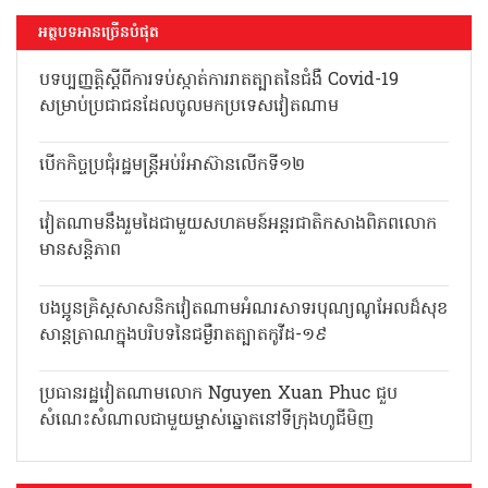
អត្ថបទអានច្រើនបំផុត
បទប្បញ្ញត្តិស្តីពីការទប់ស្កាត់ការរាតត្បាតនៃ
ជំងឺ Covid-19 សម្រាប់ប្រជាជនដែល
ចូលមកប្រទេសវៀតណាម
បើកកិច្ចប្រជុំរដ្ឋមន្ត្រីអប់រំអាស៊ានលើកទី១២
វៀតណាមនឹងរួមដៃជាមួយសហគមន៍អន្តរជាតិកសាងពិភពលោក
មានសន្តិភាព
បងប្អូនគ្រិស្តសាសនិកវៀតណាមអំណរសាទរបុណ្យណូអែលដ៏សុខ
សាន្តត្រាណក្នុងបរិបទនៃជម្ងឺរាតត្បាតកូវីដ-១៩
ប្រធានរដ្ឋវៀតណាមលោក Nguyen Xuan Phuc ជួប
សំណេះសំណាលជាមួយម្ចាស់ឆ្នោតនៅទីក្រុងហូជីមិញ