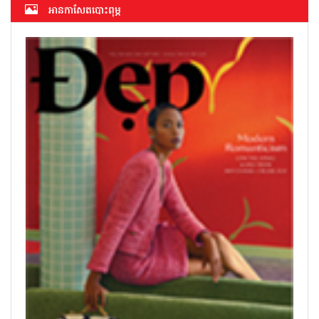
អាន​កាសែត​បោះពុម្ភ