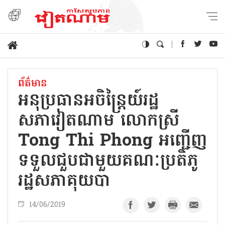
ព័ត៌មាន
អនុប្រធានអចិន្ត្រៃយ៍រដ្ឋ
សភាវៀតណាម លោកស្រី
Tong Thi Phong អញ្ជើញ
ទទួលជួបជាមួយគណៈប្រតិភូ
រដ្ឋសភាគុយបា
14/06/2019