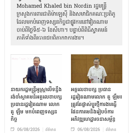
Mohamed Khaled bin Nordin រដ្ឋមន្ត្រី
ក្រសួងការពារជាតិម៉ាឡេស៊ី និងសមាជិកគណៈប្រតិភូ
ដែលមកបំពេញទស្សនកិច្ចជាផ្លូវការនៅវៀតណាម
ចាប់ពីថ្ងៃទី៥-៦ ខែសីហា។ បន្ទាប់ពីពិធីស្វាគមន៍
ភាគីទាំងពីរបានជួបពិភាក្សាការងារ​។
នាយករដ្ឋមន្ត្រីអូស្ត្រាលីទន្ទឹង
អគ្គលេខាបក្ស ប្រធាន
រង់ចាំស្វាគមន៍អគ្គលេខាបក្ស
រដ្ឋវៀតណាមលោក តូ ឡឹម៖
ប្រធានរដ្ឋវៀតណាម លោក
ត្រូវតែផ្លាស់ប្ដូរថ្មីការងារធ្វើ
តូ ឡឹម មកបំពេញទស្សន
ផែនការមេនិងរៀបចំការ
កិច្ច
អភិវឌ្ឍហេដ្ឋារចនាសម្ព័ន្ធ
06/08/2026
06/08/2026
ព័ត៌មាន
ព័ត៌មាន