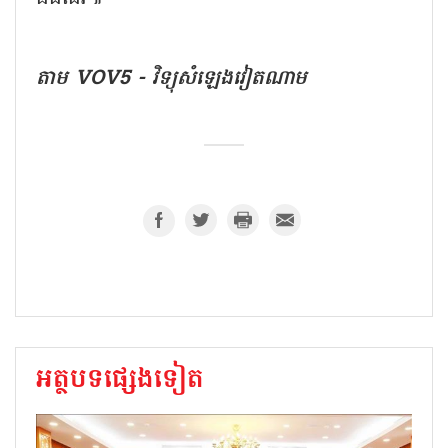
តាម VOV5 -​ វិទ្យុសំឡេងវៀតណាម​
អត្ថបទផ្សេងទៀត