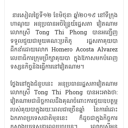
នារសៀលថ្ងៃទី១២ ខែមិថុនា ឆ្នាំ​២០១៩ នៅទីក្រុង
ហាណូយ អនុប្រធានអចិន្ត្រៃយ៍រដ្ឋសភា វៀតណាម
លោកស្រី Tong Thi Phong បានអញ្ជើញ
ទទួលជួយជាមួយគណៈប្រតិភូ រដ្ឋសភាគុយបា
ដឹកនាំដោយលោក Homero Acosta Alvarez
លេខាធិការក្រុមប្រឹក្សាគុយបា ក្នុងឱកាសមកបំពេញ
ទស្សនកិច្ចនិងធ្វើការនៅវៀតណាម។
ថ្លែង​នៅក្នុងជំនួបនេះ អនុប្រធានរដ្ឋសភាវៀតណាម
លោកស្រី Tong Thi Phong បានអះអាងថា:
វៀត​ណាម​ជា​និច្ច​កាល​ដឹងគុណចំពោះការជួយឧបត្ថម្ភ
របស់គុយបាក្នុងរយៈពេលជាច្រើនឆ្នាំ នៃការរំដោះ
ឯកភាព​ប្រទេស​ជាតិ​មុន​នេះ ក៏ដូចជាក្នុងកិច្ចការ
កសាងប្រទេសនាពេលបច្ចុប្បន្ន។ លោកស្រីអនុ​