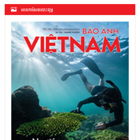
អាន​កាសែត​បោះពុម្ភ