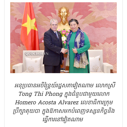
អនុប្រធានអចិន្ត្រៃយ៍រដ្ឋសភាវៀតណាម លោកស្រី
Tong Thi Phong ក្នុងជំនួបជាមួយលោក
Homero Acosta Alvarez លេខាធិការក្រុម
ប្រឹក្សាគុយបា ក្នុងឱកាសមកបំពេញទស្សនកិច្ចនិង
ធ្វើការនៅវៀតណាម