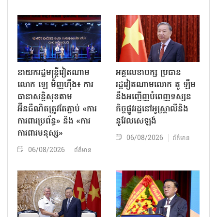
នាយករដ្ឋមន្ត្រីវៀតណាម
អគ្គលេខាបក្ស ប្រធាន
លោក ឡេ មិញហ៊ឹង៖ ការ
រដ្ឋវៀតណាមលោក តូ ឡឹម
ធានាសន្តិសុខតាម
នឹងអញ្ជើញបំពេញទស្សន
អ៊ីនធឺណិតត្រូវតែភ្ជាប់ «ការ
កិច្ចផ្លូវរដ្ឋនៅអូស្ត្រាលីនិង
ការពារប្រព័ន្ធ» និង «ការ
នូវែលសេឡង់
ការពារមនុស្ស»
06/08/2026
ព័ត៌មាន
06/08/2026
ព័ត៌មាន