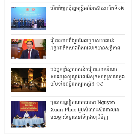
បើកកិច្ចប្រជុំរដ្ឋមន្ត្រីអប់រំអាស៊ានលើកទី១២
វៀតណាមនឹងរួមដៃជាមួយសហគមន៍
អន្តរជាតិកសាងពិភពលោកមានសន្តិភាព
បងប្អូនគ្រិស្តសាសនិកវៀតណាមអំណរ
សាទរបុណ្យណូអែលដ៏សុខសាន្តត្រាណក្នុង
បរិបទនៃជម្ងឺរាតត្បាតកូវីដ-១៩
ប្រធានរដ្ឋវៀតណាមលោក Nguyen
Xuan Phuc ជួបសំណេះសំណាលជា
មួយម្ចាស់ឆ្នោតនៅទីក្រុងហូជីមិញ