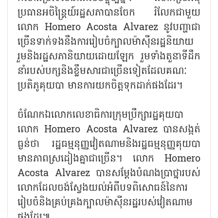
ប្រធាន​អចិន្ត្រៃយ៍​រដ្ឋសភា​បាន​ចែក​ រំលែកជាមួយ
លោក Homero Acosta Alvarez នូវបញ្ហា​ជា​
ច្រើន​ទាក់​ទង​នឹង​ការ​រៀប​ចំក្បាល​ម៉ាស៊ីន​រដ្ឋ​និយា​យ
រួមនិងរដ្ឋសភានិយាយដោយឡែក រួមទាំងតួនាទីដឹក​
នាំរបស់​បក្ស​និង​ខ្លឹម​សារ​ជាច្រើន​ទៀត​ដែល​គណៈ​
ប្រតិភូគុយ​បា មានការយកចិត្តទុកដាក់ផងដែរ។
ចំណែកឯលោក​លេខាធិការក្រុមប្រឹក្សារដ្ឋគុយបា
លោក Homero Acosta Alvarez បានសង្កត់
ធ្ងន់ថា រដ្ឋធម្មនុញ្ញវៀត​ណាម​និងរដ្ឋធម្មនុញ្ញគុយបា
មានភាពស្រដៀងគ្នាជាច្រើន។ លោក Homero
Acosta Alvarez បានសម្តែងបំណងប្រាថ្នា​របស់
លោក​ដែលចង់ស្វែង​យល់អំពីបទ​ពិសោធន៍នៃ​ការ
រៀបចំ​និង​គ្រប់​គ្រង​ក្បាល​ម៉ាស៊ីន​រដ្ឋ​របស់វៀតណាម
ផងដែរ៕​