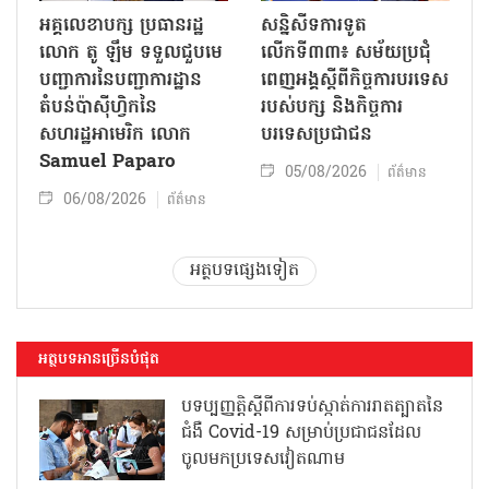
អគ្គលេខាបក្ស ប្រធានរដ្ឋ
សន្និសីទការទូត
លោក តូ ឡឹម ទទួលជួបមេ
លើកទី៣៣៖ សម័យប្រជុំ
បញ្ជាការនៃបញ្ជាការដ្ឋាន
ពេញអង្គស្តីពីកិច្ច​ការបរទេស
តំបន់ប៉ាស៊ីហ្វិកនៃ
របស់​បក្ស និងកិច្ច​ការ
សហរដ្ឋអាមេរិក លោក
បរទេសប្រជាជន
Samuel Paparo
05/08/2026
ព័ត៌មាន
06/08/2026
ព័ត៌មាន
អត្ថបទផ្សេងទៀត
អត្ថបទអានច្រើនបំផុត
បទប្បញ្ញត្តិស្តីពីការទប់ស្កាត់ការរាតត្បាតនៃ
ជំងឺ Covid-19 សម្រាប់ប្រជាជនដែល
ចូលមកប្រទេសវៀតណាម