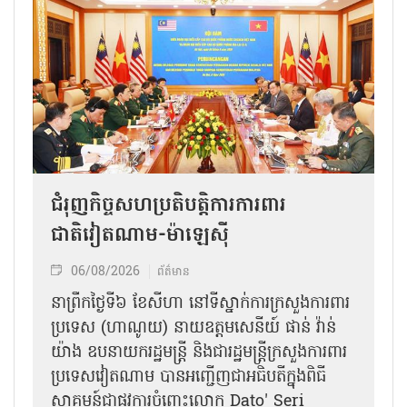
ជំរុញកិច្ចសហប្រតិបត្តិការការពារ
ជាតិវៀតណាម-ម៉ាឡេស៊ី
06/08/2026
ព័ត៌មាន
នា​ព្រឹកថ្ងៃទី៦ ខែសីហា នៅទីស្នាក់ការក្រសួងការពារ
ប្រទេស (ហាណូយ) នាយឧត្តមសេនីយ៍ ផាន់ វ៉ាន់
យ៉ាង ឧបនាយករដ្ឋមន្ត្រី និងជារដ្ឋមន្ត្រីក្រសួងការពារ
ប្រទេសវៀតណាម បានអញ្ជើញជាអធិបតីក្នុងពិធី
ស្វាគមន៍ជាផ្លូវការ​ចំពោះលោក Dato' Seri