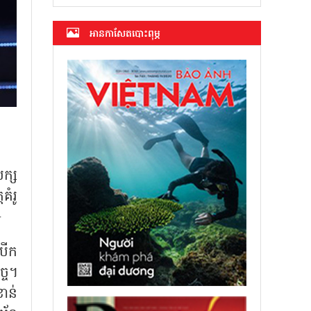
អាន​កាសែត​បោះពុម្ភ
បក្ស
គំរូ
៖
បើក
្ច។
ខាន់