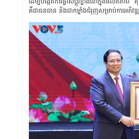
ដើម្បីបង្កើតការផ្លាស់ប្តូរខ្លាំងនៅក្នុងផលិតភា
គឺជាធនធាន និងជាកម្លាំងជំរុញសម្រាប់ការអភិវឌ្