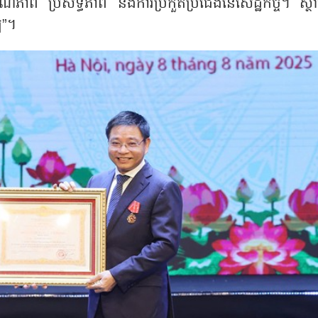
ព គុណភាព ប្រសិទ្ធភាព និងការប្រកួតប្រជែងនៃសេដ្ឋកិច្ច។ ស្ថ
ឍ”។