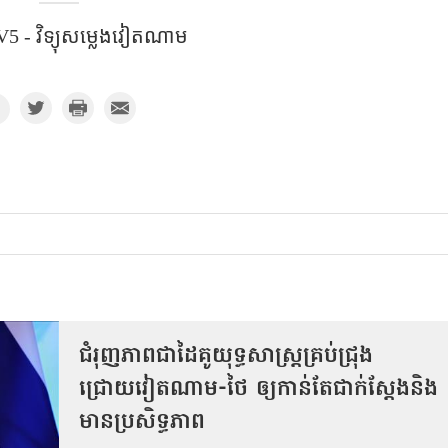
5 - វិទ្យុសម្លេងវៀតណាម
ជំរុញភាពជាដៃគូយុទ្ធសាស្ត្រគ្រប់ជ្រុង
ជ្រោយវៀតណាម-ថៃ ឲ្យកាន់តែជាក់ស្ដែងនិង
មានប្រសិទ្ធភាព