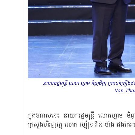
នាយករដ្ឋមន្ត្រី លោក ហ្វាម មិញជីញ ប្រគល់គ្រឿងឥស
Van Than
ក្នុងឱកាសនេះ នាយករដ្ឋមន្ត្រី លោកហ្វាម មិញ
ក្រសួងហិរញ្ញវត្ថុ លោក ហ្វៀន វ៉ាន់ ថាំង ផងដែរ