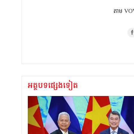
តាម​ VOV
អត្ថបទផ្សេងទៀត