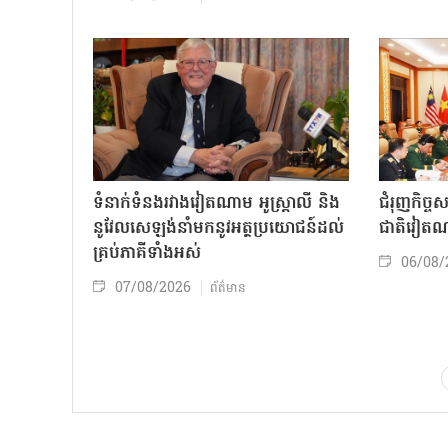
ទំនាក់ទំនងរវាងវៀតណាម អូស្ត្រាលី និង
ជំរុញកិច្ច
នូវែលសេឡង់នាំមកនូវអត្ថប្រយោជន៍ដល់
ជាតិវៀតណ
គ្រប់ភាគីទាំងអស់
06/08/
07/08/2026
ព័ត៌មាន