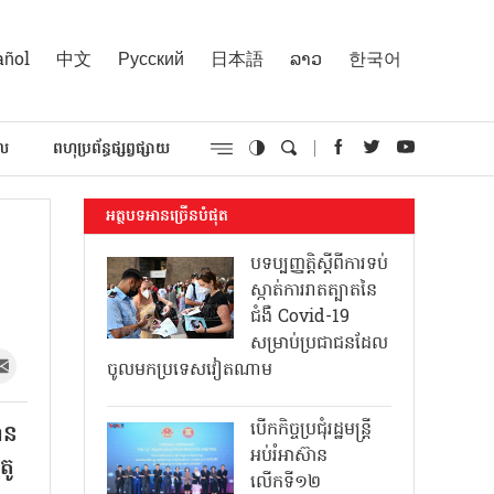
añol
中文
Русский
日本語
ລາວ
한국어
គល
ពហុប្រព័ន្ធផ្សព្វផ្សាយ
អត្ថបទអានច្រើនបំផុត
បទប្បញ្ញត្តិស្តីពីការទប់
ស្កាត់ការរាតត្បាតនៃ
ជំងឺ Covid-19
សម្រាប់ប្រជាជនដែល
ចូលមកប្រទេសវៀតណាម
បើកកិច្ចប្រជុំរដ្ឋមន្ត្រី
ាន
អប់រំអាស៊ាន
តូ
លើកទី១២