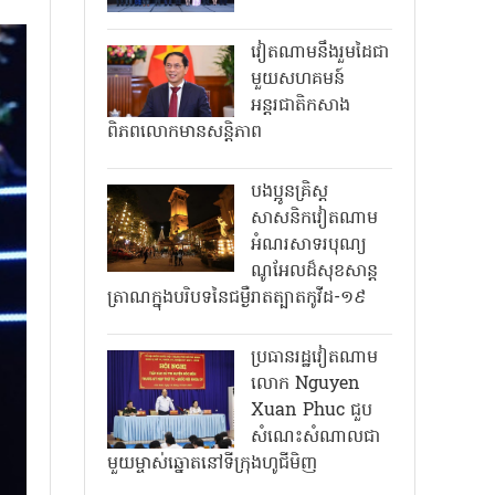
វៀតណាមនឹងរួមដៃជា
មួយសហគមន៍
អន្តរជាតិកសាង
ពិភពលោកមានសន្តិភាព
បងប្អូនគ្រិស្ត
សាសនិកវៀតណាម
អំណរសាទរបុណ្យ
ណូអែលដ៏សុខសាន្ត
ត្រាណក្នុងបរិបទនៃជម្ងឺរាតត្បាតកូវីដ-១៩
ប្រធានរដ្ឋវៀតណាម
លោក Nguyen
Xuan Phuc ជួប
សំណេះសំណាលជា
មួយម្ចាស់ឆ្នោតនៅទីក្រុងហូជីមិញ