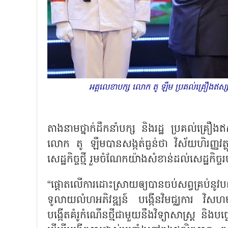
អគ្គលេខាបក្ស លោក តូ ឡឹម ប្រគល់គ្រឿងឥស្ស
តាងនាមថ្នាក់ដឹកនាំបក្ស និងរដ្ឋ ប្រគល់គ្រឿងឥ
លោក តូ ឡឹមបានសង្កត់ធ្ងន់ថា វិស័យហិរញ្ញវត្ថុ
សេដ្ឋកិច្ចថ្មី រួមចំណែកយ៉ាងសំខាន់ដល់សេដ្ឋ
“ផ្តោតលើការដោះស្រាយឲ្យបានចប់សព្វគ្រប់នូវបញ
ទូលាយលំហអភិវឌ្ឍន៍ បង្កើនវិមជ្ឈការ វិសហម
បង្កើតគំរូកំណើនថ្មីជាមួយនឹងវិទ្យាសាស្ត្រ និងបច្