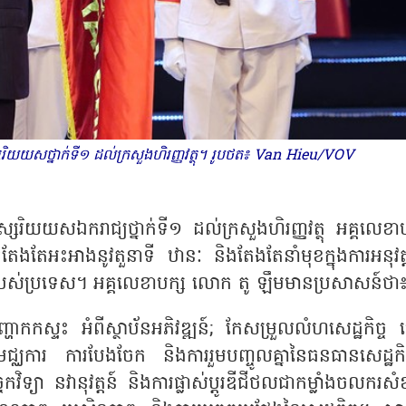
រិយយសថ្នាក់ទី១ ដល់ក្រសួងហិរញ្ញវត្ថុ។ រូបថត៖ Van Hieu/VOV
ស្សរិយយសឯករាជ្យថ្នាក់ទី១ ដល់ក្រសួងហិរញ្ញវត្ថុ អគ្គលេខា
តែងតែអះអាងនូវតួនាទី ឋានៈ និងតែងតែនាំមុខក្នុងការអនុវត្ត
កិច្ចរបស់ប្រទេស។ អគ្គលេខាបក្ស លោក តូ ឡឹមមានប្រសាសន៍ថា
្ហាកកស្ទះ អំពីស្ថាប័នអភិវឌ្ឍន៍; កែសម្រួលលំហសេដ្ឋកិច្ច 
ជ្ឈការ ការបែងចែក និងការរួមបញ្ចូលគ្នានៃធនធានសេដ្ឋកិច
ចេកវិទ្យា នវានុវត្តន៍ និងការផ្លាស់ប្តូរឌីជីថលជាកម្លាំងចលករសំ