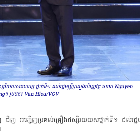
្សរិយយសពលកម្ម ថ្នាក់ទី១ ដល់រដ្ឋមន្ត្រីក្រសួងហិរញ្ញវត្ថុ លោក Nguyen
g។ រូបថត៖ Van Hieu/VOV
 ជិញ អញ្ជើញប្រគល់គ្រឿងឥស្សិរយយសថ្នាក់ទី១ ដល់រដ្ឋមន្ត
៕