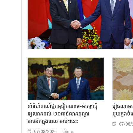
នាំទំហំពាណិជ្ជកម្មវៀតណាម-ម៉ាឡេស៊ី
វៀតណាមចា
ឲ្យឈានដល់ ២០ពាន់លានដុល្លារ
មួយក្នុង
អាមេរិកក្នុងពេល ឆាប់ៗនេះ
07/08/
07/08/2026
ព័ត៌មាន