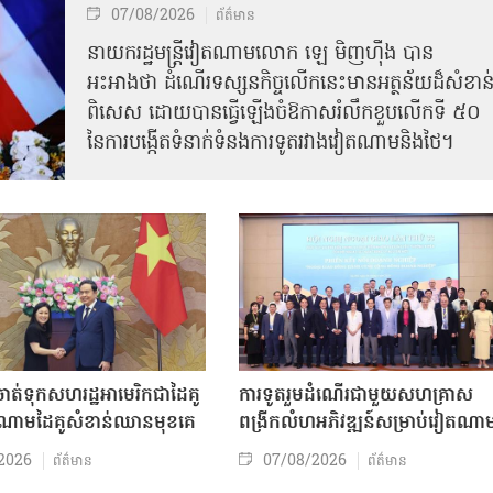
07/08/2026
ព័ត៌មាន
នាយករដ្ឋមន្ត្រីវៀតណាមលោក ឡេ មិញហ៊ឹង បាន
អះអាងថា ដំណើរទស្សនកិច្ចលើកនេះមានអត្ថន័យដ៏សំខាន
ពិសេស ដោយបានធ្វើឡើងចំឱកាសរំលឹកខួបលើកទី ៥០
នៃការបង្កើតទំនាក់ទំនងការទូតរវាងវៀតណាមនិងថៃ។
ត់ទុកសហរដ្ឋអាមេរិកជាដៃគូ
ការទូតរួមដំណើរជាមួយសហគ្រាស
ចំណោមដៃគូសំខាន់ឈានមុខគេ
ពង្រីកលំហអភិវឌ្ឍន៍សម្រាប់វៀតណា
2026
07/08/2026
ព័ត៌មាន
ព័ត៌មាន