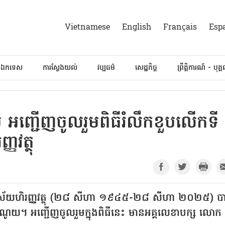
Vietnamese
English
Français
Esp
៍ឯកទេស
ការស្វែងយល់
វប្បធម៌
សេដ្ឋកិច្ច
ព្រឹត្តិការណ៍ - បុគ្
 អញ្ជើញចូលរួមពិធីរំលឹកខួបលើកទី
ញវត្ថុ
ីវិស័យហិរញ្ញវត្ថុ (២៨ សីហា ១៩៤៥-២៨ សីហា ២០២៥) ប
ុងហាណូយ។ អញ្ជើញចូលរួមក្នុងពិធីនេះ មានអគ្គលេខាបក្ស លោក 