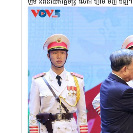
ឡឹម និងនាយករដ្ឋមន្ត្រី លោក ហ្វាម មិញ ជិញ។