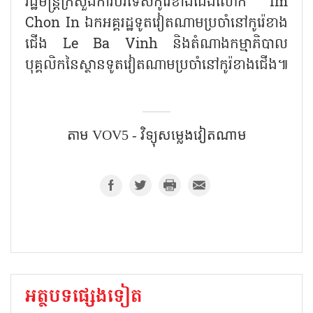
រដ្ឋមន្ត្រីក្រសួងការបរទេសកូរ៉េខាងជើងលោក Im
Chon In ឯកអគ្គរដ្ឋទូតវៀតណាមប្រចាំនៅកូរ៉េខាង
ជើង Le Ba Vinh និងតំណាងកម្មាភិបាល
បុគ្គលិកនៃស្ថានទូតវៀតណាមប្រចាំនៅកូរ៉ខាងជើង៕
តាម​ VOV5 - វិទ្យុសម្លេងវៀតណាម
អត្ថបទផ្សេងទៀត