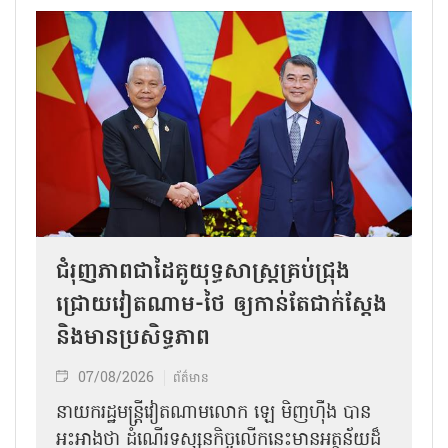
ជំរុញភាពជាដៃគូយុទ្ធសាស្ត្រគ្រប់ជ្រុង
ជ្រោយវៀតណាម-ថៃ ឲ្យកាន់តែជាក់ស្ដែង
និងមានប្រសិទ្ធភាព
07/08/2026
ព័ត៌មាន
នាយករដ្ឋមន្ត្រីវៀតណាមលោក ឡេ មិញហ៊ឹង បាន
អះអាងថា ដំណើរទស្សនកិច្ចលើកនេះមានអត្ថន័យដ៏