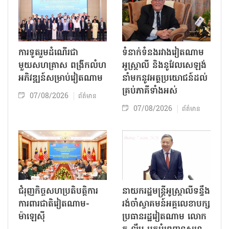
ការទូតរួមដំណើរជា
ទំនាក់ទំនងរវាងវៀតណាម
មួយសហគ្រាស ពង្រីកលំហ
អូស្ត្រាលី និងនូវែលសេឡង់
អភិវឌ្ឍន៍សម្រាប់វៀតណាម
នាំមកនូវអត្ថប្រយោជន៍ដល់
គ្រប់ភាគីទាំងអស់
07/08/2026
ព័ត៌មាន
07/08/2026
ព័ត៌មាន
ជំរុញកិច្ចសហប្រតិបត្តិការ
នាយករដ្ឋមន្ត្រីអូស្ត្រាលីទន្ទឹង
ការពារជាតិវៀតណាម-
រង់ចាំស្វាគមន៍អគ្គលេខាបក្ស
ម៉ាឡេស៊ី
ប្រធានរដ្ឋវៀតណាម លោក