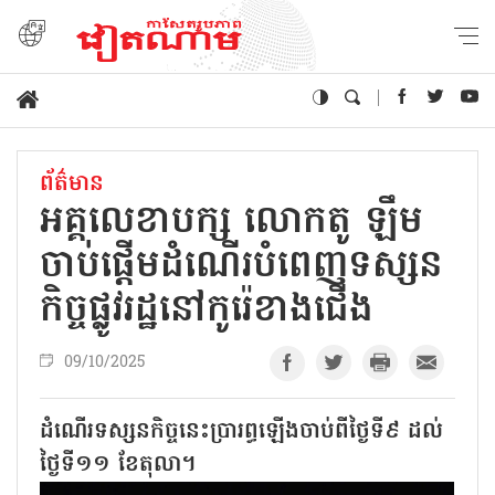
ព័ត៌មាន
អគ្គលេខាបក្ស លោកតូ ឡឹម
ចាប់ផ្តើមដំណើរបំពេញទស្សន
កិច្ចផ្លូវរដ្ឋនៅកូរ៉េខាងជើង
09/10/2025
ដំណើរទស្សនកិច្ចនេះប្រារព្ធឡើងចាប់ពីថ្ងៃទី៩ ដល់
ថ្ងៃទី១១ ខែតុលា។