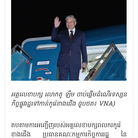
អគ្គលេខាបក្ស លោកតូ ឡឹម ចាប់ផ្តើមដំណើរទស្សន
កិច្ចផ្លូវរដ្ឋទៅកាន់កូរ៉េខាងជើង (រូបថត៖ VNA)
តបតាមការអញ្ជើញរបស់អគ្គលេខាបក្សពលករកូរ៉េ
ខាងជើង ប្រធានគណៈកម្មការកិច្ចការរដ្ឋ នៃ