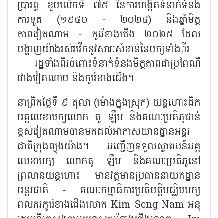
ប្រារព្ធ ខួបលើកទី ៧៥ នៃការបង្កើតទំនាក់ទំនង
ការទូត (១៩៥០ - ២០២៥) និងឆ្នាំមិត្ត
ភាពវៀតណាម - កូរ៉េខាងជើង ២០២៥ ដែល
បង្ហាញយ៉ាងរស់រវើកនូវសារៈសំខាន់នៃបក្សទាំងពីរ
រដ្ឋទាំងពីរចំពោះទំនាក់ទំនងមិត្តភាពជាប្រពៃណី
រវាងវៀតណាម និងកូរ៉េខាងជើង។
នាព្រឹកថ្ងៃទី ៩ តុលា (ម៉ោងក្នុងស្រុក) យន្តហោះដឹក
អគ្គលេខាបក្សលោក តូ ឡឹម និងគណៈប្រតិភូជាន់
ខ្ពស់វៀតណាមបានមកដល់អាកាសយានដ្ឋានអន្តរ
ជាតិក្រុងព្យុងយ៉ាង។ អញ្ជើញទទួលស្វាគមន៍អគ្គ
លេខាបក្ស លោកតូ ឡឹម និងគណៈប្រតិភូនៅ
ព្រលានយន្តហោះ មានវត្តមានប្រធាននាយកដ្ឋាន
អន្តរជាតិ - គណៈកម្មាធិការប្រតិបត្តិមជ្ឈិមបក្ស
ពលករកូរ៉េខាងជើងលោក Kim Song Nam អនុ