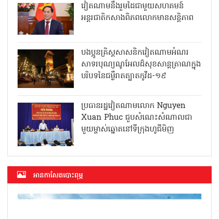
វៀតណាមនឹងរួមដៃជាមួយសហគមន៍
អន្តរជាតិកសាងពិភពលោកមានសន្តិភាព
បងប្អូនគ្រិស្តសាសនិកវៀតណាមអំណរ
សាទរបុណ្យណូអែលដ៏សុខសាន្តត្រាណក្នុង
បរិបទនៃជម្ងឺរាតត្បាតកូវីដ-១៩
ប្រធានរដ្ឋវៀតណាមលោក Nguyen
Xuan Phuc ជួបសំណេះសំណាលជា
មួយម្ចាស់ឆ្នោតនៅទីក្រុងហូជីមិញ
អាន​កាសែត​បោះពុម្ភ