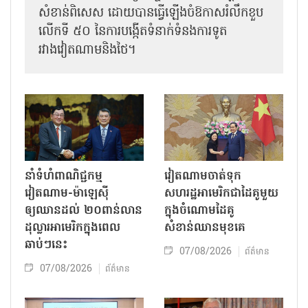
សំខាន់ពិសេស ដោយបានធ្វើឡើងចំឱកាសរំលឹកខួប
លើកទី ៥០ នៃការបង្កើតទំនាក់ទំនងការទូត
រវាងវៀតណាមនិងថៃ។
នាំទំហំពាណិជ្ជកម្ម
វៀតណាមចាត់ទុក
វៀតណាម-ម៉ាឡេស៊ី
សហរដ្ឋអាមេរិកជាដៃគូមួយ
ឲ្យឈានដល់ ២០ពាន់លាន
ក្នុងចំណោមដៃគូ
ដុល្លារអាមេរិកក្នុងពេល
សំខាន់ឈានមុខគេ
ឆាប់ៗនេះ
07/08/2026
ព័ត៌មាន
07/08/2026
ព័ត៌មាន