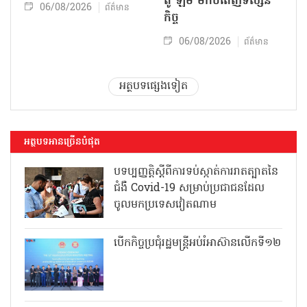
តូ ឡឹម មកបំពេញទស្សន
06/08/2026
ព័ត៌មាន
កិច្ច
06/08/2026
ព័ត៌មាន
អត្ថបទផ្សេងទៀត
អត្ថបទអានច្រើនបំផុត
បទប្បញ្ញត្តិស្តីពីការទប់ស្កាត់ការរាតត្បាតនៃ
ជំងឺ Covid-19 សម្រាប់ប្រជាជនដែល
ចូលមកប្រទេសវៀតណាម
បើកកិច្ចប្រជុំរដ្ឋមន្ត្រីអប់រំអាស៊ានលើកទី១២