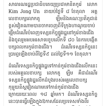
សាធារណរដ្ឋប្រជាធិបតេយ្យប្រជាមានិតកូរ៉េ លោក
Kim Jong Un នាយប់ថ្ងៃទី ៨ ខែតុលា អគ្គ
លេខាបក្សលោកតូ ឡឹមនិងគណៈប្រតិភូជាន់
ខ្ពស់វៀតណាមបានចាកចេញពីទីក្រុងហាណូយចាប់
ផ្តើមដំណើរបំពេញទស្សនកិច្ចផ្លូវរដ្ឋនៅកូរ៉េខាងជើង
និងចូលរួមអបអរសាទរខួបលើកទី ៨០ នៃការបង្កើត
បក្សពលករកូរ៉េខាងជើង។ ដំណើរទស្សនកិច្ចនេះ
ប្រារព្ធឡើងចាប់ពីថ្ងៃទី៩ ដល់ថ្ងៃទី១១ ខែតុលា។
ដំណើរទស្សនកិច្ចផ្លូវរដ្ឋទៅកាន់កូរ៉េខាងជើងលើកនេះ
របស់អគ្គលេខាបក្ស លោកតូ ឡឹម គឺជាដំណើរ
ទស្សនកិច្ចផ្លូវរដ្ឋលើកដំបូងរបស់អគ្គលេខាបក្ស
កុម្មុយនិស្តវៀតណាមទៅកាន់កូរ៉េខាងជើង
ក្រោយរយៈពេល ១៨ ឆ្នាំមក។ ដំណើរទស្សនកិច្ច
នេះបានធ្វើឡើងក្នុងឱកាសដែលប្រទេសទាំងពីរ