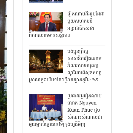
វៀតណាមនឹងរួមដៃជា
មួយសហគមន៍
អន្តរជាតិកសាង
ពិភពលោកមានសន្តិភាព
បងប្អូនគ្រិស្ត
សាសនិកវៀតណាម
អំណរសាទរបុណ្យ
ណូអែលដ៏សុខសាន្ត
ត្រាណក្នុងបរិបទនៃជម្ងឺរាតត្បាតកូវីដ-១៩
ប្រធានរដ្ឋវៀតណាម
លោក Nguyen
Xuan Phuc ជួប
សំណេះសំណាលជា
មួយម្ចាស់ឆ្នោតនៅទីក្រុងហូជីមិញ