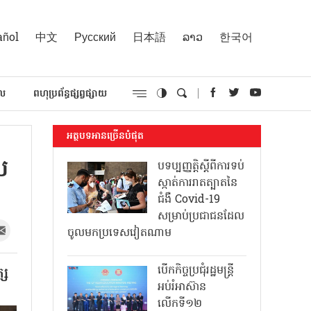
añol
中文
Русский
日本語
ລາວ
한국어
គល
ពហុប្រព័ន្ធផ្សព្វផ្សាយ
អត្ថបទអានច្រើនបំផុត
យ
បទប្បញ្ញត្តិស្តីពីការទប់
ស្កាត់ការរាតត្បាតនៃ
ជំងឺ Covid-19
សម្រាប់ប្រជាជនដែល
ចូលមកប្រទេសវៀតណាម
បើកកិច្ចប្រជុំរដ្ឋមន្ត្រី
្ស
អប់រំអាស៊ាន
លើកទី១២