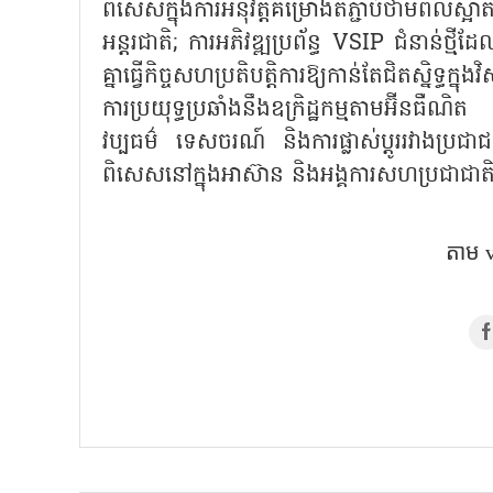
ពិសេសក្នុងការអនុវត្តគម្រោងតភ្ជាប់ថាមពលស្អា
អន្តរជាតិ
; ការអភិវឌ្ឍប្រព័ន្ធ VSIP ជំនាន់ថ្មីដែល
គ្នាធ្វើកិច្ចសហប្រតិបត្តិការឱ្យកាន់តែជិតស្និទ្ធក
ការប្រយុទ្ធប្រឆាំងនឹងឧក្រិដ្ឋកម្មតាមអ៊ីនធឺណិ
វប្បធម៌ ទេសចរណ៍ និងការផ្លាស់ប្ដូររវាងប្រជ
ពិសេសនៅក្នុងអាស៊ាន និងអង្គការសហប្រជាជាត
តាម​