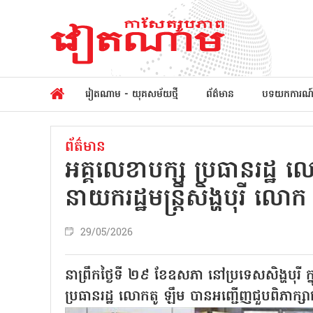
វៀតណាម - យុគសម័យថ្មី
ព័ត៌មាន
បទយកការណ
ព័ត៌មាន
អគ្គលេខាបក្ស ប្រធានរដ្ឋ 
នាយករដ្ឋមន្ត្រីសិង្ហបុរី លោក 
29/05/2026
នាព្រឹកថ្ងៃទី ២៩ ខែឧសភា នៅប្រទេសសិង្ហបុរី ក្នុ
ប្រធានរដ្ឋ លោកតូ ឡឹម បានអញ្ជើញជួបពិភាក្សាជា