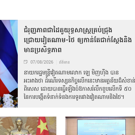
ជំរុញភាពជាដៃគូយុទ្ធសាស្ត្រគ្រប់ជ្រុង
ជ្រោយវៀតណាម-ថៃ ឲ្យកាន់តែជាក់ស្ដែងនិង
មានប្រសិទ្ធភាព
07/08/2026
ព័ត៌មាន
នាយករដ្ឋមន្ត្រីវៀតណាមលោក ឡេ មិញហ៊ឹង បាន
អះអាងថា ដំណើរទស្សនកិច្ចលើកនេះមានអត្ថន័យដ៏សំខាន
ពិសេស ដោយបានធ្វើឡើងចំឱកាសរំលឹកខួបលើកទី ៥០
នៃការបង្កើតទំនាក់ទំនងការទូតរវាងវៀតណាមនិងថៃ។