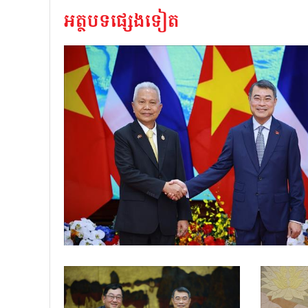
អត្ថបទផ្សេងទៀត