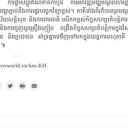
ត ការផ្លាស់ប្តូរឥណទានកាបូន ការអភិវឌ្ឍមជ្ឈមណ្ឌលហិរញ្ញវត
ផ្សាភ្ជាប់នឹងការផ្ទេរបច្ចេកវិទ្យាខ្ពស់។ ភាគីទាំងពីរក៏បានព្រមព
្នុងវិស័យសន្តិសុខ និងការពារជាតិ លើកកម្ពស់កិច្ចសហប្រតិបត្តិការក
ត និងការជួញដូរគ្រឿងញៀន ពង្រឹងកិច្ចសហប្រតិបត្តិការក្នុងវ
ាជន និងប្រជាជន គាំទ្រគ្នាទៅវិញទៅមកក្នុងយន្តការពហុភាគី
ិ៕
 vovworld.vn/km-KH