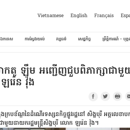
Vietnamese
English
Français
Esp
៍ឯកទេស
ការស្វែងយល់
វប្បធម៌
សេដ្ឋកិច្ច
ព្រឹត្តិការណ៍ - បុគ្
លោកតូ ឡឹម អញ្ជើញជួបពិភាក្សាជាមួ
ឡរ៉េន វ៉ុង
ងក្របខ័ណ្ឌនៃដំណើរទស្សនកិច្ចផ្លូវរដ្ឋនៅ សិង្ហបុរី អគ្គលេខាបក
មួយនាយករដ្ឋមន្ត្រីសិង្ហបុរី លោក ឡរ៉េន វ៉ុង។