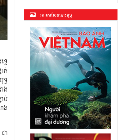
អាន​កាសែត​បោះពុម្ភ
ទ្វេ
ាក់
ទ្ធ
រវាង
ាប់
ំណង
ល ជា