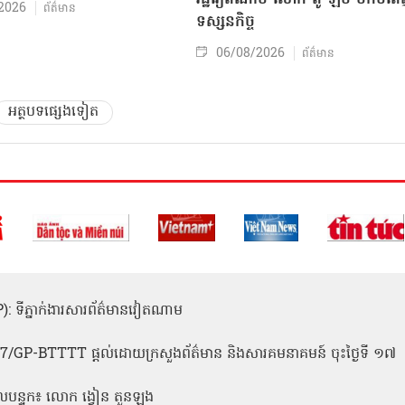
2026
ព័ត៌មាន
ទស្សនកិច្ច
06/08/2026
ព័ត៌មាន
អត្ថបទផ្សេងទៀត
(ICP): ទីភ្នាក់ងារសារព័ត៌មានវៀតណាម
1
 137/GP-BTTTT ផ្តល់ដោយក្រសួងព័ត៌មាន និងសារគមនាគមន៍ ចុះថ្ងៃទី ១៧
លបន្ទុក៖ លោក ង្វៀន តួនឡុង