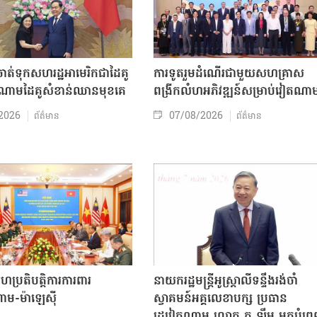
ត់ទុកសហរដ្ឋអាមេរិកជាដៃគូ
ការទូតរួមដំណើរជាមួយសហគ្រាស
ចំណោមដៃគូសំខាន់ឈានមុខគេ
ពង្រីកលំហអភិវឌ្ឍន៍សម្រាប់វៀតណា
2026
07/08/2026
ព័ត៌មាន
ព័ត៌មាន
សហប្រតិបត្តិការការពារ
នាយករដ្ឋមន្ត្រីអូស្ត្រាលីទន្ទឹងរង់ចាំ
ាម-ម៉ាឡេស៊ី
ស្វាគមន៍អគ្គលេខាបក្ស ប្រធាន
រដ្ឋវៀតណាម លោក តូ ឡឹម មកបំព