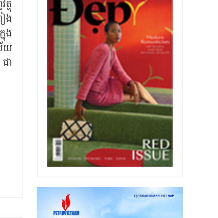
្ថុ
្រៀង
្នុង
ិស័យ
 ជា