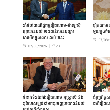
នាំទំហំពាណិជ្ជកម្មវៀតណាម-ម៉ាឡេស៊ី
វៀតណាមចា
ឲ្យឈានដល់ ២០ពាន់លានដុល្លារ
មួយក្នុង
អាមេរិកក្នុងពេល ឆាប់ៗនេះ
07/08/
07/08/2026
ព័ត៌មាន
ទំនាក់ទំនងរវាងវៀតណាម អូស្ត្រាលី និង
ជំរុញកិច្ច
នូវែលសេឡង់នាំមកនូវអត្ថប្រយោជន៍ដល់
ជាតិវៀតណ
គ្រប់ភាគីទាំងអស់