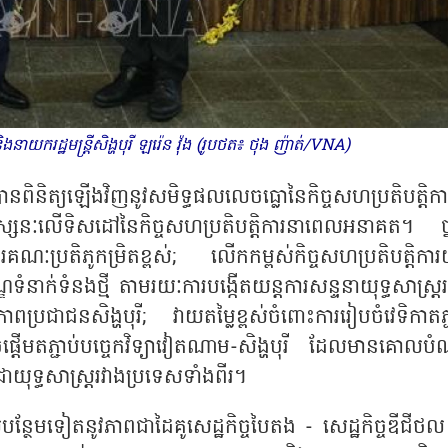
នាយករដ្ឋមន្ត្រីសិង្ហបុរី ឡរ៉េន វ៉ុង (រូបថត៖ ថុង ញ៉ាត់/VNA)
ីរបានពិនិត្យឡើងវិញនូវសមិទ្ធផលលេចធ្លោនៃកិច្ចសហប្រតិបត្តិការ
រទស្សនៈលើទិសដៅនៃកិច្ចសហប្រតិបត្តិការនាពេលអនាគត។ ថ្ន
តូរគណៈប្រតិភូកម្រិតខ្ពស់
; លើកកម្ពស់កិច្ចសហប្រតិបត្តិការយុ
ំនាក់ទំនងថ្មី តាមរយៈការបង្កើតយន្តការសន្ទនាយុទ្ធសាស្ត្រ
្រជាជនសិង្ហបុរី; វាយតម្លៃខ្ពស់ចំពោះការរៀបចំវេទិកាតភ្ជ
តួចផ្តើមតភ្ជាប់បច្ចេកវិទ្យាវៀតណាម-សិង្ហបុរី ដែលមានគោលប
្យាជាយុទ្ធសាស្ត្ររវាងប្រទេសទាំងពីរ។
ស់បន្ថែមទៀតនូវភាពជាដៃគូសេដ្ឋកិច្ចបៃតង - សេដ្ឋកិច្ចឌីជីថ