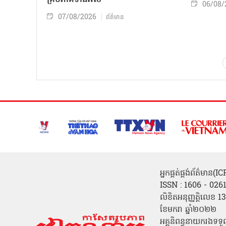
06/08/
07/08/2026
ព័ត៌មាន
អ្នកផ្គត់ផ្គង់ព័ត៌មាន
ISSN : 1606 - 026
លិខិតអនុញ្ញត្តិលេខ
ខែមករា ឆ្នាំ២០២២
អគ្គនិពន្ធនាយករងទទួ