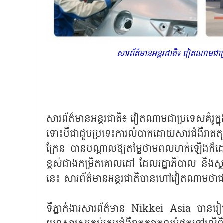
សារព័ត៌មានអន្តរជាតិ៖ វៀតណាមជាប្រ
សារព័ត៌មានអន្តរជាតិ៖ វៀតណាមជាប្រទេសគំរូក្ន
ទោះបីជាជួបប្រទេះការលំបាកដោយសារជំងឺរាតត្បាត
ក្រែន បានបណ្តាលឱ្យតម្លៃថាមពលហក់ឡើងក៏
ខ្ពស់ជាងកម្រិតគោលដៅ ដែលរដ្ឋាភិបាល និងស្ថា
នេះ សារព័ត៌មានអន្តរជាតិបានហៅវៀតណាមថាជាខឿ
ទីភ្នាក់ងារសារព័ត៌មាន Nikkei Asia បាន