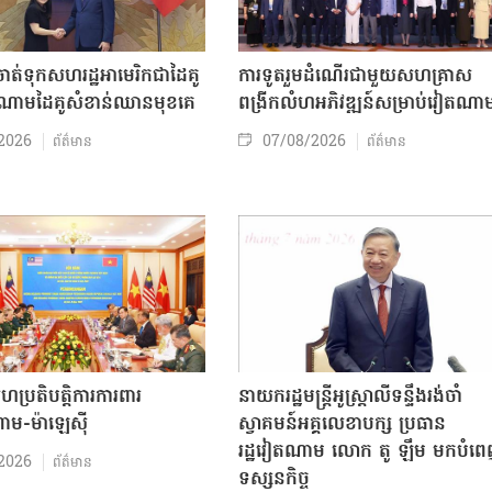
ត់ទុកសហរដ្ឋអាមេរិកជាដៃគូ
ការទូតរួមដំណើរជាមួយសហគ្រាស
ចំណោមដៃគូសំខាន់ឈានមុខគេ
ពង្រីកលំហអភិវឌ្ឍន៍សម្រាប់វៀតណា
2026
07/08/2026
ព័ត៌មាន
ព័ត៌មាន
សហប្រតិបត្តិការការពារ
នាយករដ្ឋមន្ត្រីអូស្ត្រាលីទន្ទឹងរង់ចាំ
ាម-ម៉ាឡេស៊ី
ស្វាគមន៍អគ្គលេខាបក្ស ប្រធាន
រដ្ឋវៀតណាម លោក តូ ឡឹម មកបំព
2026
ព័ត៌មាន
ទស្សនកិច្ច