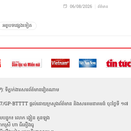
06/08/2026
ព័ត៌មាន
អត្ថបទផ្សេងទៀត
(ICP): ទីភ្នាក់ងារសារព័ត៌មានវៀតណាម
1
 137/GP-BTTTT ផ្តល់ដោយក្រសួងព័ត៌មាន និងសារគមនាគមន៍ ចុះថ្ងៃទី ១៧
លបន្ទុក៖ លោក ង្វៀន តួនឡុង
ោកស្រី ហា ធីតឿងធូ