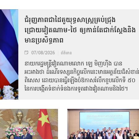
ជំរុញភាពជាដៃគូយុទ្ធសាស្ត្រគ្រប់ជ្រុង
ជ្រោយវៀតណាម-ថៃ ឲ្យកាន់តែជាក់ស្ដែងនិង
មានប្រសិទ្ធភាព
07/08/2026
ព័ត៌មាន
នាយករដ្ឋមន្ត្រីវៀតណាមលោក ឡេ មិញហ៊ឹង បាន
អះអាងថា ដំណើរទស្សនកិច្ចលើកនេះមានអត្ថន័យដ៏សំខាន
ពិសេស ដោយបានធ្វើឡើងចំឱកាសរំលឹកខួបលើកទី ៥០
នៃការបង្កើតទំនាក់ទំនងការទូតរវាងវៀតណាមនិងថៃ។