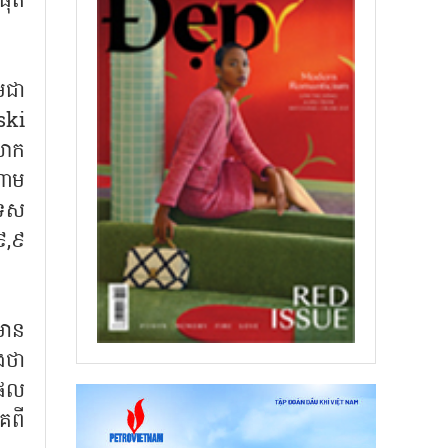
ផុត
មជា
ski
លោក
ណាម
រទេស
៩,៩
មាន
ងថា
កផល
គពី