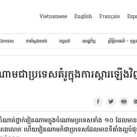
Vietnamese
English
Français
Esp
៍ឯកទេស
ការស្វែងយល់
វប្បធម៌
សេដ្ឋកិច្ច
ព្រឹត្តិការណ៍ - បុគ្
ាមជាប្រទេសគំរូក្នុង​ការស្ដារឡើង​វ
ៀបចំណាត់ថ្នាក់វៀតណាមក្នុងចំណោមប្រទេសទាំង ១០ ដែលមាន
តនៅលើពិភពលោក ហើយវៀតណាមក៏ជាប្រទេសដែលមានទីតាំងល្អបំផ