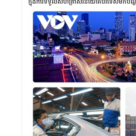
ក្នុងការទទួលសហគ្រាសវិនិយោគបរទេសមកបណ្ដ