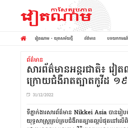
វៀតណាម - យុគសម័យថ្មី
ព័ត៌មាន
បទយកការណ
ព័ត៌មាន
សារព័ត៌មានអន្តរជាតិ៖ វៀតណ
ក្រោយ​ជំងឺរាតត្បាតកូវីដ ១៩
31/12/2022
ទីភ្នាក់ងារសារព័ត៌មាន Nikkei Asia បានរ
យុទ្ធសាស្ត្រគ្រប់គ្របជំងឺរាតត្បាតល្អបំផុ