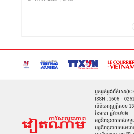
អ្នកផ្គត់ផ្គង់ព័ត៌មាន
ISSN : 1606 - 026
លិខិតអនុញ្ញត្តិលេខ
ខែមករា ឆ្នាំ២០២២
អគ្គនិពន្ធនាយករងទទួ
អគ្គនិពន្ធនាយករង៖ល