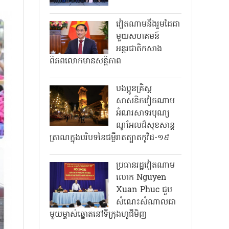
វៀតណាមនឹងរួមដៃជា
មួយសហគមន៍
អន្តរជាតិកសាង
ពិភពលោកមានសន្តិភាព
បងប្អូនគ្រិស្ត
សាសនិកវៀតណាម
អំណរសាទរបុណ្យ
ណូអែលដ៏សុខសាន្ត
ត្រាណក្នុងបរិបទនៃជម្ងឺរាតត្បាតកូវីដ-១៩
ប្រធានរដ្ឋវៀតណាម
លោក Nguyen
Xuan Phuc ជួប
សំណេះសំណាលជា
មួយម្ចាស់ឆ្នោតនៅទីក្រុងហូជីមិញ