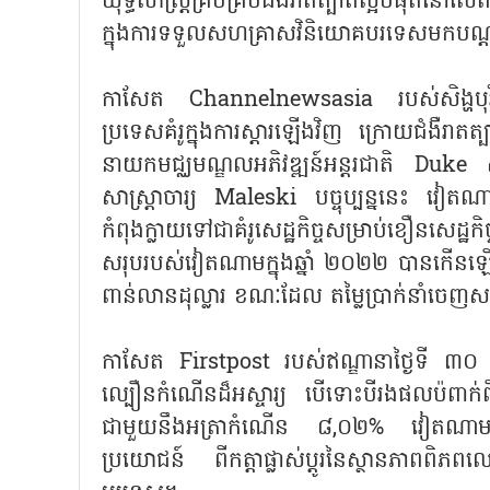
យុទ្ធសាស្ត្រគ្រប់គ្របជំងឺរាតត្បាតល្អបំផ
ក្នុងការទទួលសហគ្រាសវិនិយោគបរទេសមកបណ្ដ
កាសែត Channelnewsasia របស់សិង្ហបុរ
ប្រទេសគំរូក្នុងការស្ដារឡើងវិញ ក្រោយជំងឺ
នាយកមជ្ឈមណ្ឌលអភិវឌ្ឍន៍អន្តរជាតិ Du
សាស្ត្រាចារ្យ Maleski បច្ចុប្បន្ននេះ វៀត
កំពុងក្លាយទៅជាគំរូសេដ្ឋកិច្ចសម្រាប់ខឿនសេដ្
សរុបរបស់វៀតណាមក្នុងឆ្នាំ ២០២២ បានកើន
ពាន់លានដុល្លារ ខណៈដែល តម្លៃប្រាក់នាំចេ
កាសែត Firstpost របស់ឥណ្ឌានាថ្ងៃទី ៣០ ធ
ល្បឿនកំណើនដ៏អស្ចារ្យ បើទោះបីរងផលប៉ពាក់
ជាមួយនឹងអត្រាកំណើន ៨,០២% វៀតណាមកំព
ប្រយោជន៍ ពីកត្តាផ្លាស់ប្តូរនៃស្ថានភាពព