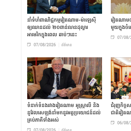
នាំទំហំពាណិជ្ជកម្មវៀតណាម-ម៉ាឡេស៊ី
វៀតណាមចា
ឲ្យឈានដល់ ២០ពាន់លានដុល្លារ
មួយក្នុង
អាមេរិកក្នុងពេល ឆាប់ៗនេះ
07/08/
07/08/2026
ព័ត៌មាន
ទំនាក់ទំនងរវាងវៀតណាម អូស្ត្រាលី និង
ជំរុញកិច្ច
នូវែលសេឡង់នាំមកនូវអត្ថប្រយោជន៍ដល់
ជាតិវៀតណ
គ្រប់ភាគីទាំងអស់
06/08/
07/08/2026
ព័ត៌មាន