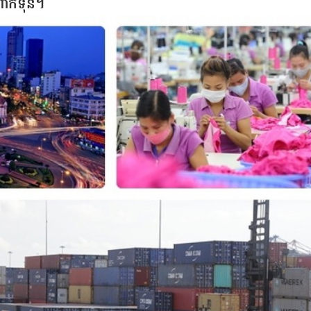
ាក់ទុន។