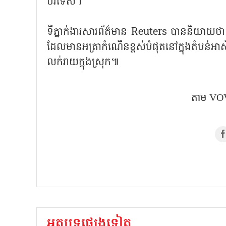
បរទេស។
ទីភ្នាក់ងារសារព័ត៌មាន Reuters បាននិយា
ដែលមានអត្រាកំណើនខ្ពស់បំផុតនៅក្នុងតំបន់អាស
លក់រាយក្នុងស្រុក៕
តាម​ VOV
អត្ថបទផ្សេងទៀត