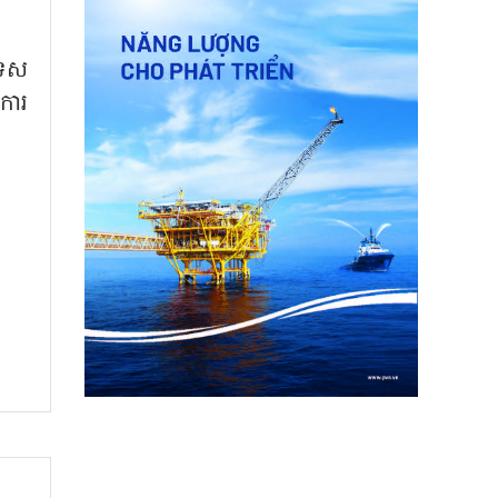
ទេស
ការ