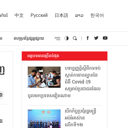
añol
中文
Русский
日本語
ລາວ
한국어
គល
ពហុប្រព័ន្ធផ្សព្វផ្សាយ
អត្ថបទអានច្រើនបំផុត
ិញ
បទប្បញ្ញត្តិស្តីពីការទប់
ស្កាត់ការរាតត្បាតនៃ
ជំងឺ Covid-19
សម្រាប់ប្រជាជនដែល
ចូលមកប្រទេសវៀតណាម
បើកកិច្ចប្រជុំរដ្ឋមន្ត្រី
អប់រំអាស៊ាន
ុត
លើកទី១២