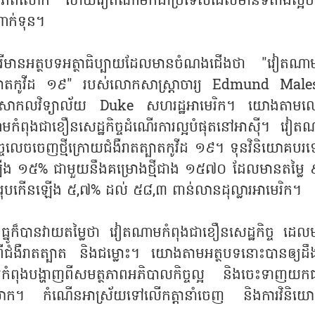
ុតនៅលើពិភពលោក ហើយវៀតណាមក៏ជាប្រទេសដែលមានទីតាំងល្អបំ
ាក់ទុន។
ីមានអត្ថបទអត្ថាធិប្បាយដែលមានចំណងជើងថា "វៀតណា
រាតត្បាតកូវីដ ១៩" របស់លោកសាស្រ្តាចារ្យ Edmund Male
ke សាកលវិទ្យាល័យ Duke សហរដ្ឋអាមេរិក។ យោងតាម
ណាមកំពុងជាខឿនសេដ្ឋកិច្ចដំណើរការល្អបំផុតនៅអាស៊ី។ វៀត
ឋកិច្ចលេចចេញថ្មីក្រោយជំងឺរាតត្បាតកូវីដ ១៩។ ទុនវិនិយោគប
ឡើង ១៥% ជាមួយនឹងគម្រោងថ្មីជាង ១៥៧០ ដែលមានតម្លៃ 
ញសរុបកើនឡើង ៥,៧% ដល់ ៥៨,៣ ពាន់លានដុល្លារអាមេរិក។
្នូក៏បានវាយតម្លៃថា វៀតណាមកំពុងជាខឿនសេដ្ឋកិច្ច ដេល
ពីជំងឺរាតត្បាត និងជម្លោះ។ យោងតាមអត្ថបទនោះបានឲ្យដឹ
ុងបង្ហាញពីសមត្ថភាពអភិបាលកិច្ចល្អ និងចេះទាញយ
ិភពលោក។ កំណើនអាស្រ័យទៅលើកត្តានាំចេញ និងការវិនិយោ