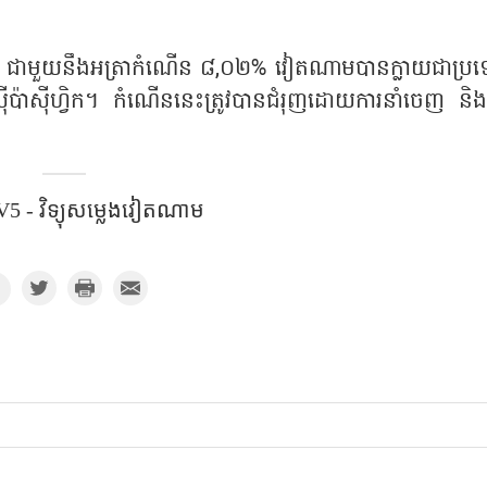
យថា ជាមួយនឹងអត្រាកំណើន ៨,០២% វៀតណាមបានក្លាយជាប្រ
៊ីប៉ាស៊ីហ្វិក។ កំណើននេះត្រូវបានជំរុញដោយការនាំចេញ និង
5 - វិទ្យុសម្លេងវៀតណាម