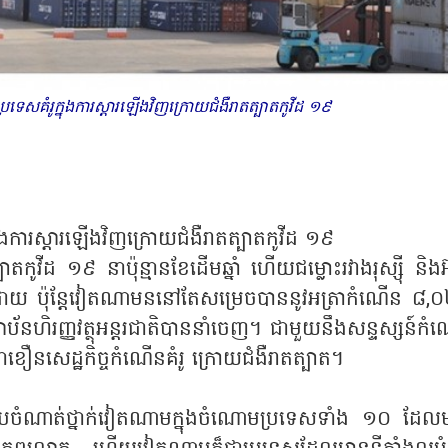
ទេសគំរូក្នុងការស្ដារឡើងវិញក្រោយជំងឺរាតត្បាតកូវីដ ១៩
ុងការស្ដារឡើងវិញក្រោយជំងឺរាតត្បាតកូវីដ ១៩
កូវីដ ១៩ នាប៉ុន្មានខែដើមឆ្នាំ ហើយជម្លោះរវាងរុស្ស៊ី និង
ដោយ ប៉ុន្តែវៀតណាមននៅតែសម្រេចបាននូវអត្រាកំណើន ៨,
ប័នហិរញ្ញវត្ថុអន្តរជាតិបាននាំចេញ។ ជាមួយនឹងសន្ទស្សន៍កំ
នសេដ្ឋកិច្ចកំណើនគំរូ ក្រោយជំងឺរាតត្បាត។
រៀបចំណាត់ថ្នាក់វៀតណាមក្នុងចំណោមប្រទេសទាំង ១០ ដែល