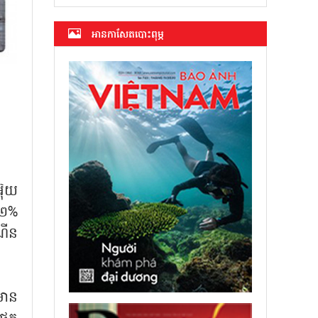
អាន​កាសែត​បោះពុម្ភ
អ៊ុយ
០២%
ណើន
មាន