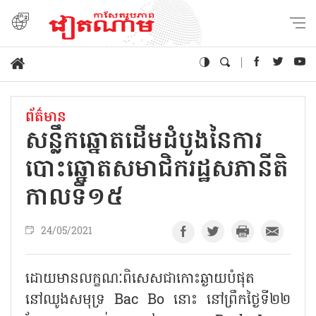
ព័ត៌មាន
សន្លឹកឆ្នោតដើមដំបូងនៃការ
បោះឆ្នោតសមាជិករដ្ឋសភានីតិ
កាលទី១៥
24/05/2021
ដោយមានលក្ខណៈពិសេសជាកោះឆ្ងាយបំផុត
នៅឈូងសមុទ្រ Bac Bo នោះ នៅព្រឹកថ្ងៃទី២២