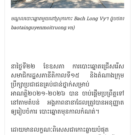
មណ្ឌលបោះឆ្នោតមួយនៅស្រុកកោះ Bach Long Vy។ (រូបថត៖
baotainguyenmoitruong.vn)
នាថ្ងៃទី២២ ខែឧសភា ការបោះឆ្នោតជ្រើសរើស
សមាជិករដ្ឋសភានីតិកាលទី១៥ និងតំណាងក្រុម
ប្រឹក្សាប្រជាជនគ្រប់ជាន់ថ្នាក់សម្រាប់
អាណត្តិ២០២១-២០២៦ បាន ចាប់ផ្ដើមប្រព្រឹត្តទៅ
នៅតាមតំបន់ អង្គភាពនានាដែលត្រូវបានអនុញ្ញាត
ឲ្យរៀបចំការ បោះឆ្នោតមុនកាលកំណត់។
ដោយមានលក្ខណៈពិសេសជាកោះឆ្ងាយបំផុត