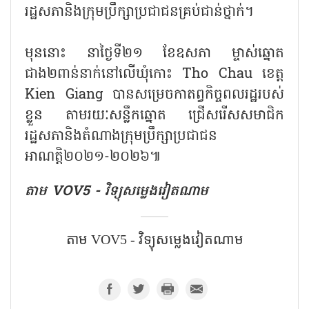
រដ្ឋសភានិងក្រុមប្រឹក្សាប្រជាជនគ្រប់ជាន់ថ្នាក់។
មុននោះ នាថ្ងៃទី២១ ខែឧសភា ម្ចាស់ឆ្នោត
ជាង២ពាន់នាក់នៅលើឃុំកោះ Tho Chau ខេត្ត
Kien Giang បានសម្រេចកាតព្វកិច្ចពលរដ្ឋរបស់
ខ្លួន តាមរយៈសន្លឹកឆ្នោត ជ្រើសរើសសមាជិក
រដ្ឋសភានិងតំណាងក្រុមប្រឹក្សាប្រជាជន
អាណត្តិ២០២១-២០២៦៕
តាម​ VOV5 - វិទ្យុសម្លេងវៀតណាម
តាម​ VOV5 - វិទ្យុសម្លេងវៀតណាម