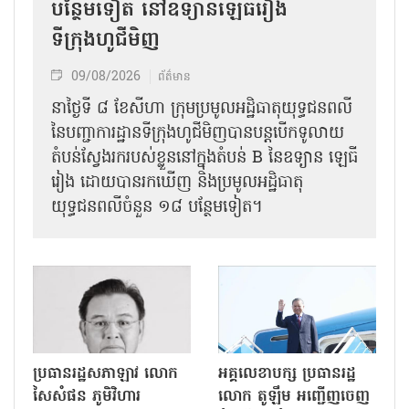
បន្ថែមទៀត នៅឧទ្យានឡេធីរៀង
ទីក្រុងហូជីមិញ
09/08/2026
ព័ត៌មាន
នាថ្ងៃទី ៨ ខែសីហា ក្រុមប្រមូលអដ្ឋិធាតុយុទ្ធជនពលី
នៃបញ្ជាការដ្ឋានទីក្រុងហូជីមិញបានបន្តបើកទូលាយ
តំបន់ស្វែងរករបស់ខ្លួននៅក្នុងតំបន់ B នៃឧទ្យាន ឡេធី
រៀង ដោយបានរកឃើញ និងប្រមូលអដ្ឋិធាតុ
យុទ្ធជនពលីចំនួន ១៨ បន្ថែមទៀត។
ប្រធានរដ្ឋសភាឡាវ លោក
អគ្គលេខាបក្ស ប្រធានរដ្ឋ
សៃសំផន ភូមិវិហារ
លោក តូឡឹម អញ្ជើញចេញ