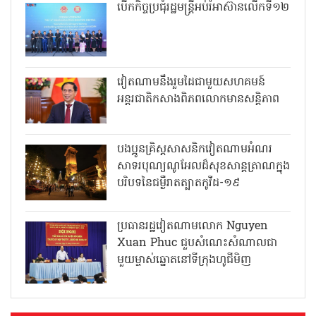
បើកកិច្ចប្រជុំរដ្ឋមន្ត្រីអប់រំអាស៊ានលើកទី១២
វៀតណាមនឹងរួមដៃជាមួយសហគមន៍
អន្តរជាតិកសាងពិភពលោកមានសន្តិភាព
បងប្អូនគ្រិស្តសាសនិកវៀតណាមអំណរ
សាទរបុណ្យណូអែលដ៏សុខសាន្តត្រាណក្នុង
បរិបទនៃជម្ងឺរាតត្បាតកូវីដ-១៩
ប្រធានរដ្ឋវៀតណាមលោក Nguyen
Xuan Phuc ជួបសំណេះសំណាលជា
មួយម្ចាស់ឆ្នោតនៅទីក្រុងហូជីមិញ