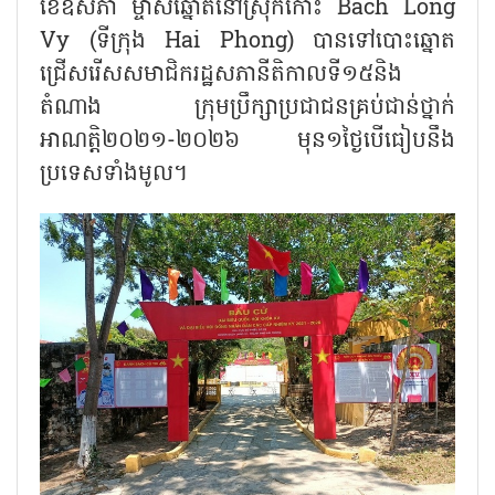
ខែឧសភា ម្ចាស់ឆ្នោតនៅស្រុកកោះ Bach Long
Vy (ទីក្រុង Hai Phong) បានទៅបោះឆ្នោត
ជ្រើសរើសសមាជិករដ្ឋសភានីតិកាលទី១៥និង
តំណាង ក្រុមប្រឹក្សាប្រជាជនគ្រប់ជាន់ថ្នាក់
អាណត្តិ២០២១-២០២៦ មុន១ថ្ងៃបើធៀបនឹង
ប្រទេសទាំងមូល។