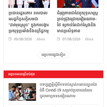
ប្រធានរដ្ឋសភា៖ នគរបាល
ជំរុញភាពជាដៃគូយុទ្ធសាស្ត្រ
សេដ្ឋកិច្ចសក្តិសមជា
គ្រប់ជ្រុងជ្រោយវៀតណាម-
“ដាវមុតស្រួច” ក្នុងការបង្ការ
ថៃ ឲ្យកាន់តែជាក់ស្ដែងនិង
ប្រយុទ្ធប្រឆាំងនឹងឧក្រិដ្ឋកម្ម
មានប្រសិទ្ធភាព
09/08/2026
07/08/2026
ព័ត៌មាន
ព័ត៌មាន
អត្ថបទផ្សេងទៀត
អត្ថបទអានច្រើនបំផុត
បទប្បញ្ញត្តិស្តីពីការទប់ស្កាត់ការរាតត្បាតនៃ
ជំងឺ Covid-19 សម្រាប់ប្រជាជនដែល
ចូលមកប្រទេសវៀតណាម