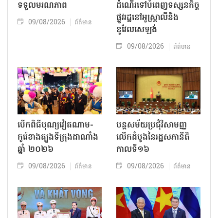
ទទួលមរណភាព
ដំណើរទៅបំពេញទស្សនកិច្ច
ផ្លូវរដ្ឋនៅអូស្ត្រាលីនិង
09/08/2026
ព័ត៌មាន
នូវែលសេឡង់
09/08/2026
ព័ត៌មាន
បើកពិធីបុណ្យវៀតណាម-
បន្តសម័យប្រជុំវិសាមញ្ញ
កូរ៉េខាងត្បូងទីក្រុងដាណាំង
លើកដំបូងនៃរដ្ឋសភានីតិ
ឆ្នាំ ២០២៦
កាលទី១៦
09/08/2026
09/08/2026
ព័ត៌មាន
ព័ត៌មាន