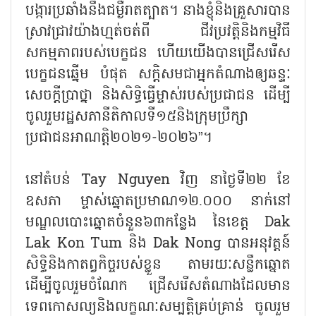
បង្ការប្រឆាំងនឹងជម្ងឺរាតត្បាត។ នាងខ្ញុំនិងគ្រួសារបាន
ស្រាវជ្រាវយ៉ាងហ្មត់ចត់ពី ជីវប្រវត្តិនិងកម្មវិធី
សកម្មភាពរបស់បេក្ខជន ហើយយើងបានជ្រើសរើស
បេក្ខជនឆ្នើម បំផុត សក្តិសមជាអ្នកតំណាងឲ្យឆន្ទៈ
សេចក្ដីប្រាថ្នា និងសិទ្ធិធ្វើម្ចាស់របស់ប្រជាជន ដើម្បី
ចូលរួមរដ្ឋសភានីតិកាលទី១៥និងក្រុមប្រឹក្សា
ប្រជាជនអាណត្តិ២០២១-២០២៦”។
នៅតំបន់ Tay Nguyen វិញ នាថ្ងៃទី២២ ខែ
ឧសភា ម្ចាស់ឆ្នោតប្រមាណ១២.០០០ នាក់នៅ
មណ្ឌលបោះឆ្នោតចំនួន៦៣កន្លែង នៃខេត្ត Dak
Lak Kon Tum និង Dak Nong បានអនុវត្តន៍
សិទ្ធិនិងកាតព្វកិច្ចរបស់ខ្លួន តាមរយៈសន្លឹកឆ្នោត
ដើម្បីចូលរួមចំណែក ជ្រើសរើសតំណាងដែលមាន
ទេពកោសល្យនិងលក្ខណៈសម្បត្តិគ្រប់គ្រាន់ ចូលរួម