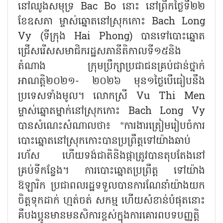
នៅឈូងសមុទ្រ Bac Bo នោះ នៅព្រឹកថ្ងៃទី២២
ខែឧសភា ម្ចាស់ឆ្នោតនៅស្រុកកោះ Bach Long
Vy (ទីក្រុង Hai Phong) បានទៅបោះឆ្នោត
ជ្រើសរើសសមាជិករដ្ឋសភានីតិកាលទី១៥និង
តំណាង ក្រុមប្រឹក្សាប្រជាជនគ្រប់ជាន់ថ្នាក់
អាណត្តិ២០២១- ២០២៦ មុន១ថ្ងៃបើធៀបនឹង
ប្រទេសទាំងមូល។ លោកស្រី Vu Thi Men
ម្ចាស់ឆ្នោតម្នាក់នៅស្រុកកោះ Bach Long Vy
បានសំណេះសំណាលថា៖ “ការងារត្រៀមរៀបចំការ
បោះឆ្នោតនៅស្រុកកោះបានប្រព្រឹត្តទៅយ៉ាងឆាប់
រហ័ស ហើយទង់ជាតិនិងផ្កាត្រូវបានតុបតែងនៅ
គ្រប់ទីកន្លែង។ ការបោះឆ្នោតប្រព្រឹត្ត ទៅយ៉ាង
ឱឡារិក ប្រជាពលរដ្ឋទទួលបានការណែនាំយ៉ាងយក
ចិត្តទុកដាក់ ហ្មត់ចត់ សកម្ម ហើយសំខាន់បំផុតនោះ
គឺបងប្អូនមានមនសិការខ្ពស់ក្នុងការគោរពបទបញ្ញត្តិ