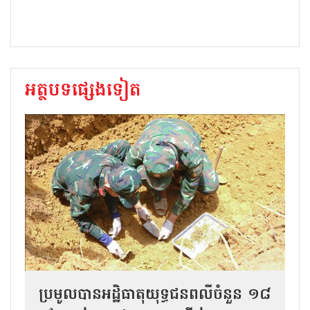
អត្ថបទផ្សេងទៀត
ប្រមូលបានអដ្ឋិធាតុយុទ្ធជនពលីចំនួន ១៨