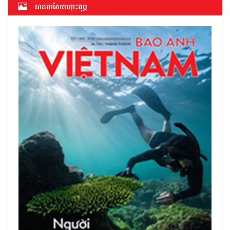
អាន​កាសែត​បោះពុម្ភ