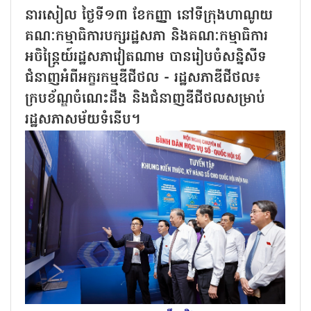
នារសៀល ថ្ងៃទី១៣ ខែកញ្ញា នៅទីក្រុងហាណូយ
គណៈកម្មាធិការបក្សរដ្ឋសភា និងគណៈកម្មាធិការ
អចិន្ត្រៃយ៍រដ្ឋសភាវៀតណាម បានរៀបចំសន្និសីទ
ជំនាញអំពីអក្ខរកម្មឌីជីថល - រដ្ឋសភាឌីជីថល៖
ក្របខ័ណ្ឌចំណេះដឹង និងជំនាញឌីជីថលសម្រាប់
រដ្ឋសភាសម័យទំនើប។