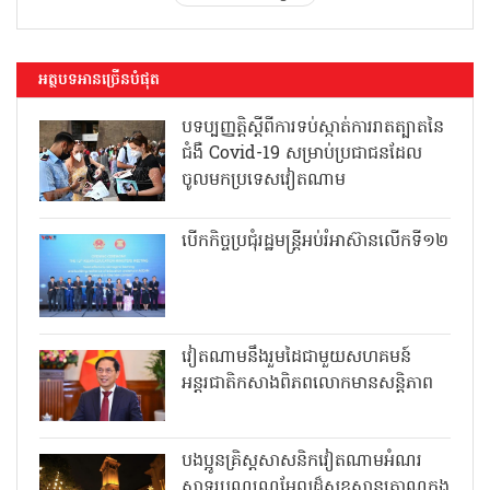
អត្ថបទអានច្រើនបំផុត
បទប្បញ្ញត្តិស្តីពីការទប់ស្កាត់ការរាតត្បាតនៃ
ជំងឺ Covid-19 សម្រាប់ប្រជាជនដែល
ចូលមកប្រទេសវៀតណាម
បើកកិច្ចប្រជុំរដ្ឋមន្ត្រីអប់រំអាស៊ានលើកទី១២
វៀតណាមនឹងរួមដៃជាមួយសហគមន៍
អន្តរជាតិកសាងពិភពលោកមានសន្តិភាព
បងប្អូនគ្រិស្តសាសនិកវៀតណាមអំណរ
សាទរបុណ្យណូអែលដ៏សុខសាន្តត្រាណក្នុង