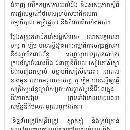
ជំនាញ លើកកម្ពស់ការយល់ដឹង និងសកម្មភាពស្តីពី
ការផ្លាស់ប្តូរឌីជីថលសម្រាប់សមាជិកសភា
កម្មាភិបាល មន្ត្រីរដ្ឋការ និងនិយោជិកទាំងអស់។
ថ្លែងសុន្ទរកថាដឹកនាំសន្និសីទនេះ លោកអគ្គលេខា
បក្ស តូ ឡឹម បានស្នើឱ្យគណៈកម្មាធិការបក្សរដ្ឋសភា
និងស្ថាប័នពាក់ព័ន្ធ ចេញផ្សាយឲ្យបានឆាប់នូវ
ក្របខ័ណ្ឌចំណេះដឹង ជំនាញឌីជីថល សៀវភៅសិក្សា
និងមេរៀនពន្យល់ បន្ទាប់ពីសន្និសីទនេះ។ នាពេល
ខាងមុខ លោកអគ្គលេខាបក្ស តូ ឡឹម បានស្នើឲ្យធ្វើ
សុក្រិតប្រព័ន្ធច្បាប់សម្រាប់ការផ្លាស់ប្តូរឌីជីថលក្នុង
ជីវភាពសង្គម ព្រមទាំងមានហេដ្ឋារចនា
សម្ព័ន្ធឌីជីថលពេញលេញផងដែរ។
“ទិន្នន័យត្រូវតែត្រឹមត្រូវ ស្អាតស្អំ និងគ្រប់គ្រាន់