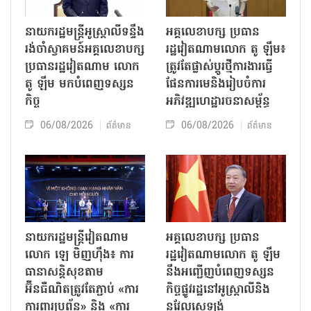
នាយករដ្ឋមន្ត្រីអូស្ត្រាលីទន្ទឹង
អគ្គលេខាបក្ស ប្រធាន
រង់ចាំស្វាគមន៍អគ្គលេខាបក្ស
រដ្ឋវៀតណាមលោក តូ ឡឹម៖
ប្រធានរដ្ឋវៀតណាម លោក
ត្រូវតែផ្លាស់ប្ដូរថ្មីការងារធ្វើ
តូ ឡឹម មកបំពេញទស្សន
ផែនការមេនិងរៀបចំការ
កិច្ច
អភិវឌ្ឍហេដ្ឋារចនាសម្ព័ន្ធ
06/08/2026
06/08/2026
ព័ត៌មាន
ព័ត៌មាន
នាយករដ្ឋមន្ត្រីវៀតណាម
អគ្គលេខាបក្ស ប្រធាន
លោក ឡេ មិញហ៊ឹង៖ ការ
រដ្ឋវៀតណាមលោក តូ ឡឹម
ធានាសន្តិសុខតាម
នឹងអញ្ជើញបំពេញទស្សន
អ៊ីនធឺណិតត្រូវតែភ្ជាប់ «ការ
កិច្ចផ្លូវរដ្ឋនៅអូស្ត្រាលីនិង
ការពារប្រព័ន្ធ» និង «ការ
នូវែលសេឡង់