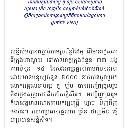
លោកអគ្គលេខាបក្ស តូ ឡឹម និងលោកប្រធាន
រដ្ឋសភា ត្រិន ថាញ់មិន ទស្សនាតំបន់តាំងពិព័រណ៌
ស្តីពីលទ្ធផលនៃការផ្លាស់ប្តូរឌីជីថលរបស់រដ្ឋសភា។
(រូបថត៖ VNA)
សន្និសីទបានតភ្ជាប់តាមប្រព័ន្ធវីដេអូ ពីវិមានរដ្ឋសភា
ទីក្រុងហាណូយ ទៅកាន់ខេត្តក្រុងចំនួន ៣៣ អង្គ
ភាពចំនួន ១៤ នៃសវនកម្មរដ្ឋនៅតាមតំបន់នានា
ដោយមានមនុស្សចំនួន ៦០០០ នាក់បានចូលរួម។
លោកអគ្គលេខាបក្ស តូ ឡឹម បានអញ្ជើញចូលរួម
និងថ្លែងសុន្ទរកថាដឹកនាំសន្និសីទ។ អញ្ជើញចូលរួម
ក៏មានវត្តមានលោកនាយករដ្ឋមន្ត្រី ហ្វាម មិញជីញ
ផងដែរ។ លោកប្រធានរដ្ឋសភា ត្រិន ថាញ់មិន ធ្វើ
ជាប្រធានសន្និសីទ។