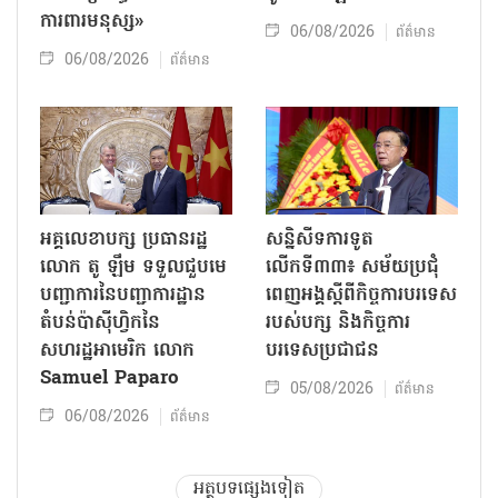
ការពារមនុស្ស»
06/08/2026
ព័ត៌មាន
06/08/2026
ព័ត៌មាន
អគ្គលេខាបក្ស ប្រធានរដ្ឋ
សន្និសីទការទូត
លោក តូ ឡឹម ទទួលជួបមេ
លើកទី៣៣៖ សម័យប្រជុំ
បញ្ជាការនៃបញ្ជាការដ្ឋាន
ពេញអង្គស្តីពីកិច្ច​ការបរទេស
តំបន់ប៉ាស៊ីហ្វិកនៃ
របស់​បក្ស និងកិច្ច​ការ
សហរដ្ឋអាមេរិក លោក
បរទេសប្រជាជន
Samuel Paparo
05/08/2026
ព័ត៌មាន
06/08/2026
ព័ត៌មាន
អត្ថបទផ្សេងទៀត