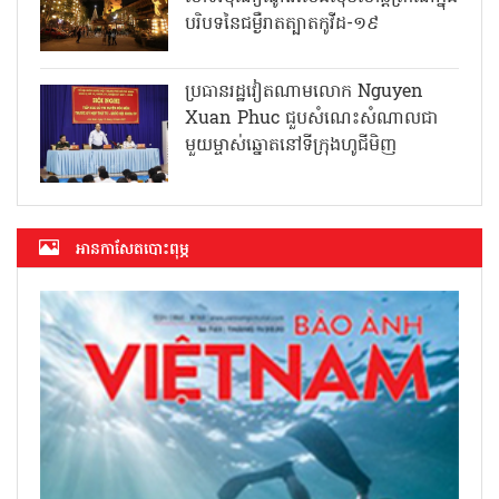
បរិបទនៃជម្ងឺរាតត្បាតកូវីដ-១៩
ប្រធានរដ្ឋវៀតណាមលោក Nguyen
Xuan Phuc ជួបសំណេះសំណាលជា
មួយម្ចាស់ឆ្នោតនៅទីក្រុងហូជីមិញ
អាន​កាសែត​បោះពុម្ភ