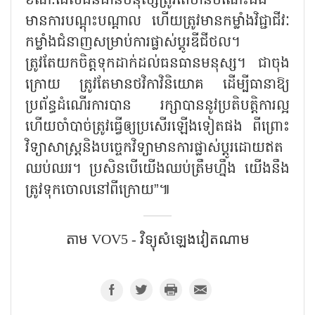
ខណៈដែលធនធានមនុស្សត្រូវតែមានចំណេះដឹង
មានការបណ្តុះបណ្តាល ហើយត្រូវមានកម្លាំងវិជ្ជាជីវៈ
កម្លាំងជំនាញសម្រាប់ការផ្លាស់ប្តូរឌីជីថល។
ត្រូវតែយកចិត្តទុកដាក់ដល់ធនធានមនុស្ស។ ជាចុង
ក្រោយ ត្រូវតែមានថវិកាវិនិយោគ ដើម្បីធានាឱ្យ
ប្រព័ន្ធដំណើរការបាន រក្សាបាននូវប្រតិបត្តិការល្អ
ហើយចាំបាច់ត្រូវធ្វើឲ្យប្រសើរឡើងទៀតផង ពីព្រោះ
វិទ្យាសាស្ត្រនិងបច្ចេកវិទ្យាមានការផ្លាស់ប្ដូរដោយឥត
ឈប់ឈរ។ ប្រសិនបើយើងឈប់ត្រឹមហ្នឹង យើងនឹង
ត្រូវទុកចោលនៅពីក្រោយ”៕
តាម VOV5​​ - វិទ្យុសំឡេងវៀតណាម​