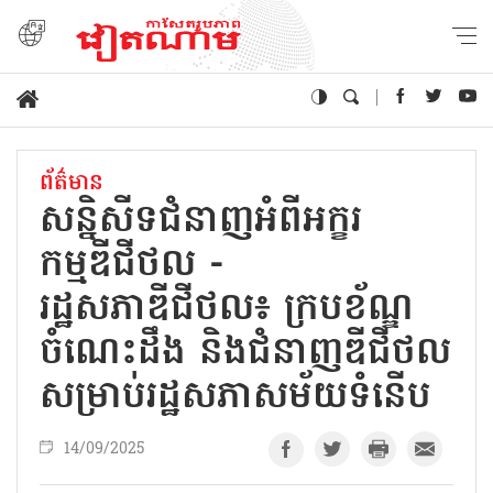
ព័ត៌មាន
សន្និសីទជំនាញអំពីអក្ខរ
កម្មឌីជីថល -
រដ្ឋសភាឌីជីថល៖ ក្របខ័ណ្ឌ
ចំណេះដឹង និងជំនាញឌីជីថល
សម្រាប់រដ្ឋសភាសម័យទំនើប
14/09/2025