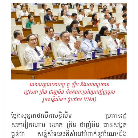
លោកអគ្គលេខាបក្ស តូ ឡឹម និងលោកប្រធាន
រដ្ឋសភា ត្រិន ថាញ់មិន និងគណៈប្រតិភូអញ្ជើញចូល
រួមសន្និសីទ។ (រូបថត៖ VNA)
ថ្លែងសុន្ទរកថាបើកសន្និសីទ ប្រធានរដ្ឋ
សភាវៀតណាម លោក ត្រិន ថាញ់មិន បានសង្កត់
ធ្ងន់ថា សន្និសីទនេះគឺសំដៅបំពាក់នូវចំណេះដឹង