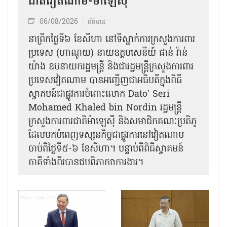
ជាតិវៀតណាម-ម៉ាឡេស៊ី
06/08/2026
ព័ត៌មាន
នា​ព្រឹកថ្ងៃទី៦ ខែសីហា នៅទីស្នាក់ការក្រសួងការពារ
ប្រទេស (ហាណូយ) នាយឧត្តមសេនីយ៍ ផាន់ វ៉ាន់
យ៉ាង ឧបនាយករដ្ឋមន្ត្រី និងជារដ្ឋមន្ត្រីក្រសួងការពារ
ប្រទេសវៀតណាម បានអញ្ជើញជាអធិបតីក្នុងពិធី
ស្វាគមន៍ជាផ្លូវការ​ចំពោះលោក Dato' Seri
Mohamed Khaled bin Nordin រដ្ឋមន្ត្រី
ក្រសួងការពារជាតិម៉ាឡេស៊ី និងសមាជិកគណៈប្រតិភូ
ដែលមកបំពេញទស្សនកិច្ចជាផ្លូវការនៅវៀតណាម
ចាប់ពីថ្ងៃទី៥-៦ ខែសីហា។ បន្ទាប់ពីពិធីស្វាគមន៍
ភាគីទាំងពីរបានជួបពិភាក្សាការងារ​។