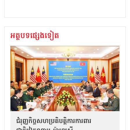
អត្ថបទផ្សេងទៀត
ជំរុញកិច្ចសហប្រតិបត្តិការការពារ