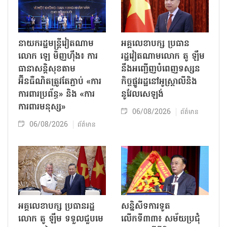
នាយករដ្ឋមន្ត្រីវៀតណាម
អគ្គលេខាបក្ស ប្រធាន
លោក ឡេ មិញហ៊ឹង៖ ការ
រដ្ឋវៀតណាមលោក តូ ឡឹម
ធានាសន្តិសុខតាម
នឹងអញ្ជើញបំពេញទស្សន
អ៊ីនធឺណិតត្រូវតែភ្ជាប់ «ការ
កិច្ចផ្លូវរដ្ឋនៅអូស្ត្រាលីនិង
ការពារប្រព័ន្ធ» និង «ការ
នូវែលសេឡង់
ការពារមនុស្ស»
06/08/2026
ព័ត៌មាន
06/08/2026
ព័ត៌មាន
អគ្គលេខាបក្ស ប្រធានរដ្ឋ
សន្និសីទការទូត
លោក តូ ឡឹម ទទួលជួបមេ
លើកទី៣៣៖ សម័យប្រជុំ