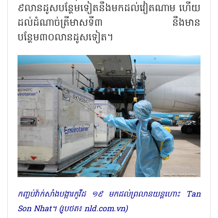
៩លានដូសបន្ថែមទៀតនឹងមកដល់វៀតណាម ហើយ
ដល់ដំណាច់ត្រីមាសទី៣ នឹងមាន
បន្ថែម៣០លានដូសទៀត។
កញ្ចប់វ៉ាក់សាំងបង្ការកូវីដ ១៩ មកដល់ព្រលានយន្តហោះ Tan
Son Nhat។ (រូបថត៖ nld.com.vn)