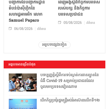
បញ្ជាការនៃបញ្ជាការដ្ឋាន
ពេញអង្គស្តីពីកិច្ច​ការបរទេស
តំបន់ប៉ាស៊ីហ្វិកនៃ
របស់​បក្ស និងកិច្ច​ការ
សហរដ្ឋអាមេរិក លោក
បរទេសប្រជាជន
Samuel Paparo
05/08/2026
ព័ត៌មាន
06/08/2026
ព័ត៌មាន
អត្ថបទផ្សេងទៀត
អត្ថបទអានច្រើនបំផុត
បទប្បញ្ញត្តិស្តីពីការទប់ស្កាត់ការរាតត្បាតនៃ
ជំងឺ Covid-19 សម្រាប់ប្រជាជនដែល
ចូលមកប្រទេសវៀតណាម
បើកកិច្ចប្រជុំរដ្ឋមន្ត្រីអប់រំអាស៊ានលើកទី១២