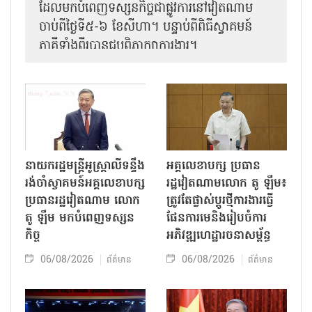
ដែលមកបំពេញទស្សនកិច្ចជាផ្លូវការនៅវៀតណាម
ចាប់ពីថ្ងៃទី៥-៦ ខែសីហា។ បន្ទាប់ពីពិធីស្វាគមន៍
ភាគីទាំងពីរបានជួបពិភាក្សាការងារ​។
នាយករដ្ឋមន្ត្រីអូស្ត្រាលីទន្ទឹង
អគ្គលេខាបក្ស ប្រធាន
រង់ចាំស្វាគមន៍អគ្គលេខាបក្ស
រដ្ឋវៀតណាមលោក តូ ឡឹម៖
ប្រធានរដ្ឋវៀតណាម លោក
ត្រូវតែផ្លាស់ប្ដូរថ្មីការងារធ្វើ
តូ ឡឹម មកបំពេញទស្សន
ផែនការមេនិងរៀបចំការ
កិច្ច
អភិវឌ្ឍហេដ្ឋារចនាសម្ព័ន្ធ
06/08/2026
06/08/2026
ព័ត៌មាន
ព័ត៌មាន