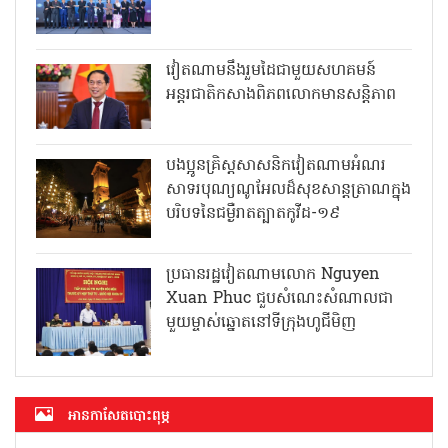
វៀតណាមនឹងរួមដៃជាមួយសហគមន៍
អន្តរជាតិកសាងពិភពលោកមានសន្តិភាព
បងប្អូនគ្រិស្តសាសនិកវៀតណាមអំណរ
សាទរបុណ្យណូអែលដ៏សុខសាន្តត្រាណក្នុង
បរិបទនៃជម្ងឺរាតត្បាតកូវីដ-១៩
ប្រធានរដ្ឋវៀតណាមលោក Nguyen
Xuan Phuc ជួបសំណេះសំណាលជា
មួយម្ចាស់ឆ្នោតនៅទីក្រុងហូជីមិញ
អាន​កាសែត​បោះពុម្ភ