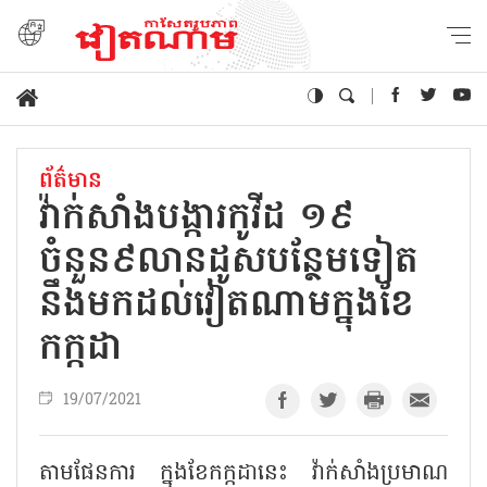
ព័ត៌មាន
វ៉ាក់សាំងបង្ការកូវីដ ១៩
ចំនួន៩លានដូសបន្ថែមទៀត
នឹងមកដល់វៀតណាមក្នុងខែ
កក្កដា
19/07/2021
តាមផែនការ ក្នុងខែកក្កដានេះ វ៉ាក់សាំងប្រមាណ