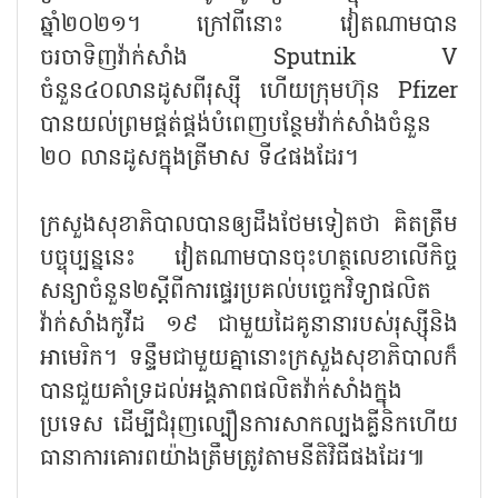
ឆ្នាំ២០២១។ ក្រៅពីនោះ វៀតណាមបាន
ចរចាទិញវ៉ាក់សាំង Sputnik V
ចំនួន៤០លានដូសពីរុស្ស៊ី ហើយក្រុមហ៊ុន Pfizer
បានយល់ព្រមផ្គត់ផ្គង់បំពេញបន្ថែមវ៉ាក់សាំងចំនួន
២០ លានដូសក្នុងត្រីមាស ទី៤ផងដែរ។
ក្រសួងសុខាភិបាលបានឲ្យដឹងថែមទៀតថា គិតត្រឹម
បច្ចុប្បន្ននេះ វៀតណាមបានចុះហត្ថលេខាលើកិច្ច
សន្យាចំនួន២ស្ដីពីការផ្ទេរប្រគល់បច្ចេកវិទ្យាផលិត
វ៉ាក់សាំងកូវីដ ១៩ ជាមួយដៃគូនានារបស់រុស្ស៊ីនិង
អាមេរិក។ ទន្ទឹមជាមួយគ្នានោះក្រសួងសុខាភិបាលក៏
បានជួយគាំទ្រដល់អង្គភាពផលិតវ៉ាក់សាំងក្នុង
ប្រទេស ដើម្បីជំរុញល្បឿនការសាកល្បងគ្លីនិកហើយ
ធានាការគោរពយ៉ាងត្រឹមត្រូវតាមនីតិវិធីផងដែរ៕