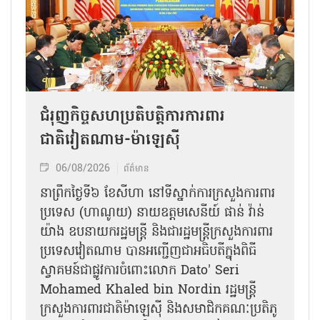
ជំរុញកិច្ចសហប្រតិបត្តិការការពារ
ជាតិវៀតណាម-ម៉ាឡេស៊ី
06/08/2026
ព័ត៌មាន
នា​ព្រឹកថ្ងៃទី៦ ខែសីហា នៅទីស្នាក់ការក្រសួងការពារ
ប្រទេស (ហាណូយ) នាយឧត្តមសេនីយ៍ ផាន់ វ៉ាន់
យ៉ាង ឧបនាយករដ្ឋមន្ត្រី និងជារដ្ឋមន្ត្រីក្រសួងការពារ
ប្រទេសវៀតណាម បានអញ្ជើញជាអធិបតីក្នុងពិធី
ស្វាគមន៍ជាផ្លូវការ​ចំពោះលោក Dato' Seri
Mohamed Khaled bin Nordin រដ្ឋមន្ត្រី
ក្រសួងការពារជាតិម៉ាឡេស៊ី និងសមាជិកគណៈប្រតិភូ