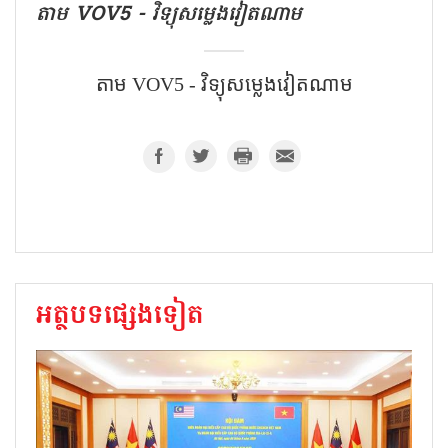
តាម VOV5 - វិទ្យុសម្លេងវៀតណាម
តាម VOV5 - វិទ្យុសម្លេងវៀតណាម
អត្ថបទផ្សេងទៀត