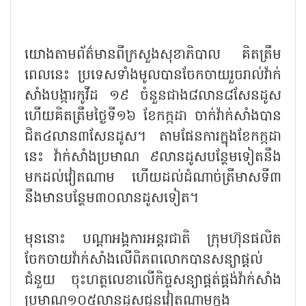
យោងតាមព័ត៌មានពីក្រសួងសុខាភិបាល គិតត្រឹម
ពេលនេះ ប្រទេសទាំងមូលបានចែកចាយរួចរាល់វ៉ាក់
សាំងបង្ការកូវីដ ១៩ ចំនួនជាង៨លាន៨សែនដូស
ហើយគិតត្រឹមថ្ងៃទី១៦ ខែកក្កដា ចាក់វ៉ាក់សាំងបាន
ជិត៤លាន៣សែនដូស។ តាមផែនការក្នុងខែកក្កដា
នេះ វ៉ាក់សាំងប្រមាណ ៩លានដូសបន្ថែមទៀតនឹង
មកដល់វៀតណាម ហើយដល់ដំណាច់ត្រីមាសទី៣
នឹងមានបន្ថែម៣០លានដូសទៀត។
មុននោះ បណ្ដាអង្គការអន្តរជាតិ ក្រុមហ៊ុនផលិត
ចែកចាយវ៉ាក់សាំងលើពិភពលោកបានសន្យាផ្ដល់
ជំនួយ ចុះហត្ថលេខាលើកិច្ចសន្យាផ្គត់ផ្គង់វ៉ាក់សាំង
ប្រមាណ១០៥លានដូសជូនវៀតណាមក្នុង