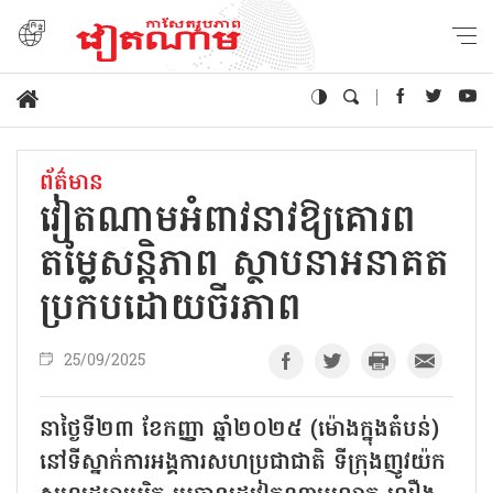
ព័ត៌មាន
វៀតណាមអំពាវនាវឱ្យគោរព
តម្លៃសន្តិភាព ស្ថាបនាអនាគត
ប្រកបដោយចីរភាព
25/09/2025
នាថ្ងៃទី២៣ ខែកញ្ញា ឆ្នាំ២០២៥ (ម៉ោងក្នុងតំបន់)
នៅទីស្នាក់ការអង្គការសហប្រជាជាតិ ទីក្រុងញូវយ៉ក