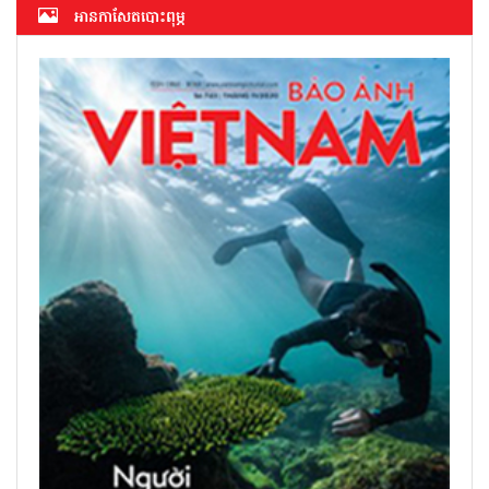
អាន​កាសែត​បោះពុម្ភ