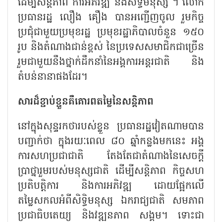
ដើម្បីសន្តិភាព ការអភិវឌ្ឍ និងសិទ្ធិមនុស្ស"។ លោក
ប្រធានរដ្ឋ លឿង គឿង បានអញ្ជើញចូល រួមកិច្ច
ប្រជុំជាមួយប្រមុខរដ្ឋ ប្រមុខរដ្ឋាភិបាលចំនួន ១៥០
រូប និងតំណាងជាន់ខ្ពស់ នៃប្រទេសសមាជិកជាច្រើន
រួមជាមួយនឹងថ្នាក់ដឹកនាំនៃអង្គការអន្តរជាតិ និង
តំបន់នានាផងដែរ។
សារដ៏ខ្ជាប់ខ្ជួនគឺគោរពតម្លៃនៃសន្តិភាព
នៅក្នុងសុន្ទរកថារបស់ខ្លួន ប្រធានរដ្ឋវៀតណាមបាន
បញ្ជាក់ថា ក្នុងរយៈពេល ៨០ ឆ្នាំកន្លងមកនេះ អង្គ
ការសហប្រជាជាតិ តែងតែជាតំណាងនៃសេចក្តី
ប្រាថ្នារួមរបស់មនុស្សជាតិ ដើម្បីសន្តិភាព កិច្ចសហ
ប្រតិបត្តិការ និងការអភិវឌ្ឍ ដោយផ្អែកលើ
តម្លៃសកលអំពីសិទ្ធិមនុស្ស ឯករាជ្យជាតិ សមភាព
ប្រជាធិបតេយ្យ និងវឌ្ឍនភាព សង្គម។ ទោះជា