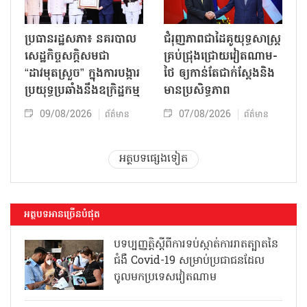
ប្រធានរដ្ឋសភា៖ នគរបាល
ជំរុញភាពជាដៃគូយុទ្ធសាស្ត្រ
សេដ្ឋកិច្ចសក្តិសមជា
គ្រប់ជ្រុងជ្រោយវៀតណាម-
“ដាវមុតស្រួច” ក្នុងការបង្ការ
ថៃ ឲ្យកាន់តែជាក់ស្ដែងនិង
ប្រយុទ្ធប្រឆាំងនឹងឧក្រិដ្ឋកម្ម
មានប្រសិទ្ធភាព
09/08/2026
07/08/2026
ព័ត៌មាន
ព័ត៌មាន
អត្ថបទផ្សេងទៀត
អត្ថបទអានច្រើនបំផុត
បទប្បញ្ញត្តិស្តីពីការទប់ស្កាត់ការរាតត្បាតនៃ
ជំងឺ Covid-19 សម្រាប់ប្រជាជនដែល
ចូលមកប្រទេសវៀតណាម