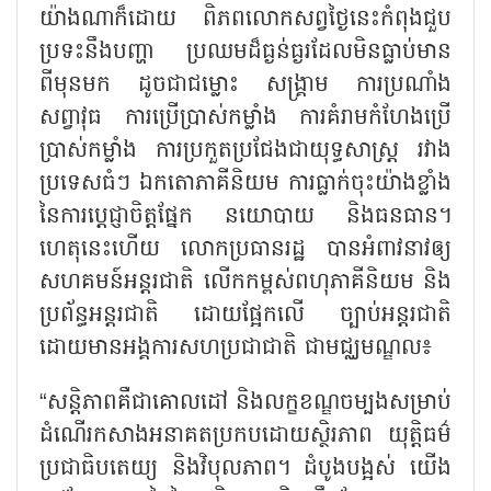
យ៉ាងណាក៏ដោយ ពិភពលោកសព្វថ្ងៃនេះកំពុងជួប
ប្រទះនឹងបញ្ហា ប្រឈមដ៏ធ្ងន់ធ្ងរដែលមិនធ្លាប់មាន
ពីមុនមក ដូចជាជម្លោះ សង្គ្រាម ការប្រណាំង
សព្វាវុធ ការប្រើប្រាស់កម្លាំង ការគំរាមកំហែងប្រើ
ប្រាស់កម្លាំង ការប្រកួតប្រជែងជាយុទ្ធសាស្ត្រ រវាង
ប្រទេសធំៗ ឯកតោភាគីនិយម ការធ្លាក់ចុះយ៉ាងខ្លាំង
នៃការប្តេជ្ញាចិត្តផ្នែក នយោបាយ និងធនធាន។
ហេតុនេះហើយ លោកប្រធានរដ្ឋ បានអំពាវនាវឲ្យ
សហគមន៍អន្តរជាតិ លើកកម្ពស់ពហុភាគីនិយម និង
ប្រព័ន្ធអន្តរជាតិ ដោយផ្អែកលើ ច្បាប់អន្តរជាតិ
ដោយមានអង្គការសហប្រជាជាតិ ជាមជ្ឈមណ្ឌល៖
“សន្តិភាពគឺជាគោលដៅ និងលក្ខខណ្ឌចម្បងសម្រាប់
ដំណើរកសាងអនាគតប្រកបដោយស្ថិរភាព យុត្តិធម៌
ប្រជាធិបតេយ្យ និងវិបុលភាព។ ដំបូងបង្អស់ យើង