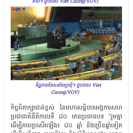
ភាព។ (រូបថត៖ Viet Cuong/VOV)
ទិដ្ឋភាពនៃសម័យប្រជុំ។ (រូបថត៖ Viet
Cuong/VOV)
កិច្ចពិភាក្សាជាន់ខ្ពស់ នៃមហាសន្និបាតអង្គការសហ
ប្រជាជាតិនីតិកាលទី ៨០ មានប្រធានបទ "រួមគ្នា
ដើម្បីភាពប្រសើរឡើង៖ ៨០ ឆ្នាំ និងច្រើនឆ្នាំទៀត