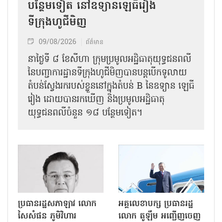
បន្ថែមទៀត នៅឧទ្យានឡេធីរៀង
ទីក្រុងហូជីមិញ
09/08/2026
ព័ត៌មាន
នាថ្ងៃទី ៨ ខែសីហា ក្រុមប្រមូលអដ្ឋិធាតុយុទ្ធជនពលី
នៃបញ្ជាការដ្ឋានទីក្រុងហូជីមិញបានបន្តបើកទូលាយ
តំបន់ស្វែងរករបស់ខ្លួននៅក្នុងតំបន់ B នៃឧទ្យាន ឡេធី
រៀង ដោយបានរកឃើញ និងប្រមូលអដ្ឋិធាតុ
យុទ្ធជនពលីចំនួន ១៨ បន្ថែមទៀត។
ប្រធានរដ្ឋសភាឡាវ លោក
អគ្គលេខាបក្ស ប្រធានរដ្ឋ
សៃសំផន ភូមិវិហារ
លោក តូឡឹម អញ្ជើញចេញ