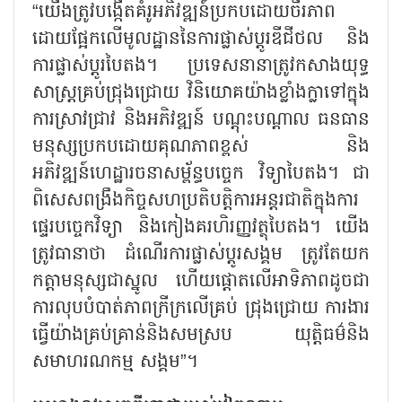
“យើងត្រូវបង្កើតគំរូអភិវឌ្ឍន៍ប្រកបដោយចីរភាព
ដោយផ្អែកលើមូលដ្ឋាននៃការផ្លាស់ប្តូរឌីជីថល និង
ការផ្លាស់ប្តូរបៃតង។ ប្រទេសនានាត្រូវកសាងយុទ្ធ
សាស្ត្រគ្រប់ជ្រុងជ្រោយ វិនិយោគយ៉ាងខ្លាំងក្លាទៅក្នុង
ការស្រាវជ្រាវ និងអភិវឌ្ឍន៍ បណ្តុះបណ្តាល ធនធាន
មនុស្សប្រកបដោយគុណភាពខ្ពស់ និង
អភិវឌ្ឍន៍ហេដ្ឋារចនាសម្ព័ន្ធបច្ចេក វិទ្យាបៃតង។ ជា
ពិសេសពង្រឹងកិច្ចសហប្រតិបត្តិការអន្តរជាតិក្នុងការ
ផ្ទេរបច្ចេកវិទ្យា និងកៀងគរហិរញ្ញវត្ថុបៃតង។ យើង
ត្រូវធានាថា ដំណើរការផ្លាស់ប្តូរសង្គម ត្រូវតែយក
កត្តាមនុស្សជាស្នូល ហើយផ្តោតលើអាទិភាពដូចជា
ការលុបបំបាត់ភាពក្រីក្រលើគ្រប់ ជ្រុងជ្រោយ ការងារ
ធ្វើយ៉ាងគ្រប់គ្រាន់និងសមស្រប យុត្តិធម៌និង
សមាហរណកម្ម សង្គម”។