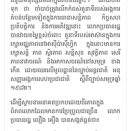
ជំនួយមនុស្សធម៌នៅក្នុងតំបន់ជម្លោះ។ ដោយចាត់
ទុក ថា ចាំបាច់ត្រូវលើកកំពស់តួនាទីរបស់អង្គការ
តំបន់បន្ថែមទៀតក្នុងការធានាសន្តិភាព កិច្ចសហ
ប្រតិបត្តិការ និងការអភិវឌ្ឍនោះ លោកប្រធានរដ្ឋ
បានវាយតម្លៃខ្ពស់ចំពោះ តួនាទីរបស់អាស៊ានក្នុងការ
រក្សាមជ្ឈភាពនៅអាស៊ីប៉ាស៊ីហ្វិក ក្នុងនោះមានការ
រក្សាសន្តិ ភាព ស្ថិរភាព សន្តិសុខ សុវត្ថិភាព សេរី
ភាពនាវាចរណ៍ និងអាកាសចរណ៍នៅសមុទ្រ ខាង
កើត ដោយឈរលើមូលដ្ឋាននៃច្បាប់អន្តរជាតិ អនុ
សញ្ញាអង្គការសហប្រជាជាតិ ស្តីពីច្បាប់សមុទ្រឆ្នាំ
១៩៨២។
ដើម្បីស្ថាបនាអនាគតប្រកបដោយចីរភាពក្នុង
ពិភពលោកដែលមានការប្រែប្រួលជាច្រើន លោក
ប្រធានរដ្ឋ លឿង គឿង បានសង្កត់ធ្ងន់ថា៖