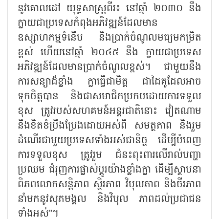
នូវគោលដៅ យុទ្ធសាស្ត្រពីរ៖ នៅឆ្នាំ ២០៣០ នឹង
ក្លាយជាប្រទេសកំពុងអភិវឌ្ឍន៍ដែលមាន
ឧស្សាហកម្មទំនើប និងប្រាក់ចំណូលមធ្យមកម្រិត
ខ្ពស់ ហើយនៅឆ្នាំ ២០៤៥ នឹង ក្លាយជាប្រទេស
អភិវឌ្ឍន៍ដែលមានប្រាក់ចំណូលខ្ពស់។ ជាមួយនឹង
ការសន្យាដ៏ខ្លាំង ក្លាធ្វើជាមិត្ត ជាដៃគូដែលអាច
ទុកចិត្តបាន និងជាសមាជិកប្រកបដោយការទទួល
ខុស ត្រូវរបស់សហគមន៍អន្តរជាតិនោះ វៀតណាម
នឹងខិតខំប្រឹងប្រែងដោយអស់ពី សមត្ថភាព និងរួម
ដំណើរជាមួយប្រទេសទាំងអស់ជានិច្ច ដើម្បីបំពេញ
ការទទួលខុស ត្រូវរួម ជំនះពុះពារលើរាល់បញ្ហា
ប្រឈម ជំរុញការផ្លាស់ប្តូរយ៉ាងខ្លាំងក្លា ដើម្បីស្ថាបនា
ពិភពលោកសន្តិភាព ស្ថិរភាព វិបុលភាព និងចីរភាព
នាំមកនូវសុភមង្គល និងវិបុល ភាពដល់ប្រជាជន
ទាំងអស់”។