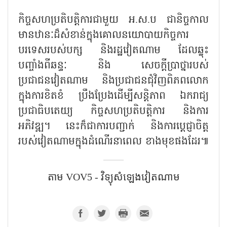
កិច្ចសហប្រតិបត្តិការជាមួយ អ.ស.ប ជានិច្ចកាល
មានឋានៈដ៏សំខាន់ក្នុងគោលនយោបាយកិច្ចការ
បរទេសរបស់បក្ស និងរដ្ឋវៀតណាម ដែលឆ្លុះ
បញ្ចាំងពីឆន្ទៈ និង សេចក្តីប្រាថ្នារបស់
ប្រជាជនវៀតណាម និងប្រជាជនជុំវិញពិភពលោក
ក្នុងការខិតខំ ប្រឹងប្រែងដើម្បីសន្តិភាព ឯករាជ្យ
ប្រជាធិបតេយ្យ កិច្ចសហប្រតិបត្តិការ និងការ
អភិវឌ្ឍ។ នេះក៏ជាការបញ្ជាក់ និងការប្តេជ្ញាចិត្ត
របស់វៀតណាមក្នុងដំណើរនាពេល ខាងមុខផងដែរ៕
តាម VOV5 - វិទ្យុសំឡេង​វៀតណាម