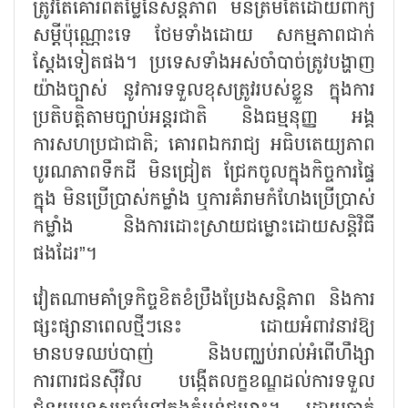
ត្រូវតែគោរពតម្លៃនៃសន្តិភាព មិនត្រឹមតែដោយពាក្យ
សម្ដីប៉ុណ្ណោះទេ ថែមទាំងដោយ សកម្មភាពជាក់
ស្តែងទៀតផង។ ប្រទេសទាំងអស់ចាំបាច់ត្រូវបង្ហាញ
យ៉ាងច្បាស់ នូវការទទួលខុសត្រូវរបស់ខ្លួន ក្នុងការ
ប្រតិបត្តិតាមច្បាប់អន្តរជាតិ និងធម្មនុញ្ញ អង្គ
ការសហប្រជាជាតិ; គោរពឯករាជ្យ អធិបតេយ្យភាព
បូរណភាពទឹកដី មិនជ្រៀត ជ្រែកចូលក្នុងកិច្ចការផ្ទៃ
ក្នុង មិនប្រើប្រាស់កម្លាំង ឬការគំរាមកំហែងប្រើប្រាស់
កម្លាំង និងការដោះស្រាយជម្លោះដោយសន្តិវិធី
ផងដែរ”។
វៀតណាមគាំទ្រកិច្ចខិតខំប្រឹងប្រែងសន្តិភាព និងការ
ផ្សះផ្សានាពេលថ្មីៗនេះ ដោយអំពាវនាវឱ្យ
មានបទឈប់បាញ់ និងបញ្ឈប់រាល់អំពើហឹង្សា
ការពារជនស៊ីវិល បង្កើតលក្ខខណ្ឌដល់ការទទួល