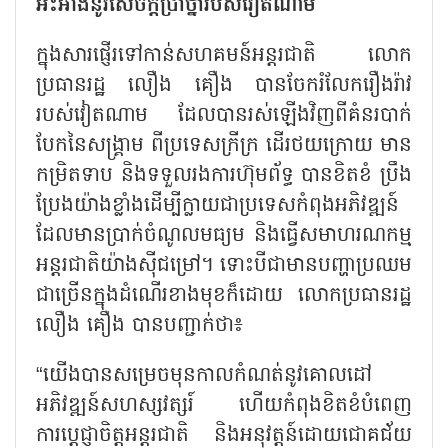
អះអាងនូវសេចក្តីប្រាថ្នារបស់វៀតណាម
ក្នុងសារផ្ញើរទៅកាន់សហគមន៍អន្តរជាតិ លោក
ប្រធានរដ្ឋ លឿង គឿង បានចែករំលែករឿងរ៉ាវ
របស់វៀតណាម ដែលបានរស់ឡើងវិញពីគំនរបាក់
បែកនៃសង្គ្រាម ពីប្រទេសក្រីក្រ ដើរថយក្រោយ មាន
កម្រិតទាប និងទទួលរងការហ៊ុមព័ទ្ធ បានខិតខំ ប្រឹង
ប្រែងយ៉ាងខ្លាំងដើម្បីក្លាយជាប្រទេសកំពុងអភិវឌ្ឍន៍
ដែលមានប្រាក់ចំណូលមធ្យម និងធ្វើសមាហរណកម្ម
អន្តរជាតិយ៉ាងស៊ីជម្រៅ។ ទោះបីជាមានបញ្ហាប្រឈម
ជាច្រើនក្នុងដំណើរខាងមុខក៏ដោយ លោកប្រធានរដ្ឋ
លឿង គឿង បានបញ្ជាក់ថា៖
“យើងបានសម្រេចមុនកាលកំណត់នូវគោលដៅ
អភិវឌ្ឍន៍សហស្សវត្សរ៍ ហើយកំពុងខិតខំបំពេញ
ការប្តេជ្ញាចិត្តអន្តរជាតិ និងអនុវត្តន៍ដោយជោគជ័យ