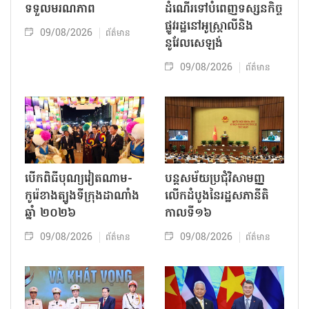
ទទួលមរណភាព
ដំណើរទៅបំពេញទស្សនកិច្ច
ផ្លូវរដ្ឋនៅអូស្ត្រាលីនិង
09/08/2026
ព័ត៌មាន
នូវែលសេឡង់
09/08/2026
ព័ត៌មាន
បើកពិធីបុណ្យវៀតណាម-
បន្តសម័យប្រជុំវិសាមញ្ញ
កូរ៉េខាងត្បូងទីក្រុងដាណាំង
លើកដំបូងនៃរដ្ឋសភានីតិ
ឆ្នាំ ២០២៦
កាលទី១៦
09/08/2026
09/08/2026
ព័ត៌មាន
ព័ត៌មាន