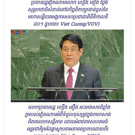
ប្រធានរដ្ឋវៀតណាមលោក លឿង គឿង ថ្លែង
សុន្ទរកថាដ៏សំខាន់នៅឯកិច្ចពិភាក្សាជាន់ខ្ពស់នៃ
មហាសន្និបាតអង្គការសហប្រជាជាតិនីតិកាលទី
៨០។ (រូបថត៖ Viet Cuong/VOV)
លោកប្រធានរដ្ឋ លឿង គឿង អះអាងសារដ៏ខ្លាំង
ក្លារបស់វៀតណាមអំពីទំនួលខុសត្រូវក្នុងការកសាង
ពិភពលោកសន្តិភាព ដោយអំពាវនាវសហគមន៍
អន្តរជាតិរួមដៃគ្នាស្ថាបនាអនាគតប្រកបដោយចីរ