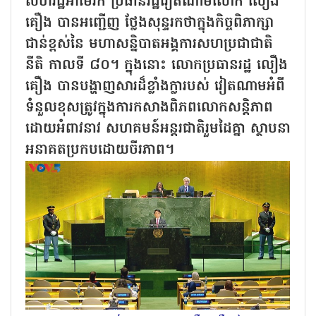
សហរដ្ឋអាមេរិក ប្រធានរដ្ឋវៀតណាមលោក លឿង
គឿង បានអញ្ជើញ ថ្លែងសុន្ទរកថាក្នុងកិច្ចពិភាក្សា
ជាន់ខ្ពស់នៃ មហាសន្និបាតអង្គការសហប្រជាជាតិ
នីតិ កាលទី ៨០។ ក្នុងនោះ លោកប្រធានរដ្ឋ លឿង
គឿង បានបង្ហាញសារដ៏ខ្លាំងក្លារបស់ វៀតណាមអំពី
ទំនួលខុសត្រូវក្នុងការកសាងពិភពលោកសន្តិភាព
ដោយអំពាវនាវ សហគមន៍អន្តរជាតិរួមដៃគ្នា ស្ថាបនា
អនាគតប្រកបដោយចីរភាព។