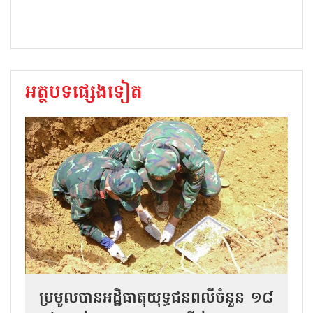
អត្ថបទផ្សេងទៀត
ប្រមូលបានអដ្ឋិធាតុយុទ្ធជនពលីចំនួន ១៨