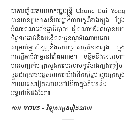
ជាការឆ្លើយតបលោករដ្ឋមន្រ្តី Chung Eui Yong
បានមានប្រសាសន៍ថារដ្ឋាភិបាលកូរ៉េខាងត្បូង ថ្លែង
អំណរគុណដល់រដ្ឋាភិបាល វៀតណាមដែលបានយក
ចិត្តទុកដាក់និងបង្កើតលក្ខខណ្ឌអំណោយផល
សម្រាប់អ្នកជំនួញនិងសហគ្រាសកូរ៉េខាងត្បូង ក្នុង
ការធ្វើអាជីវកម្មនៅវៀតណាម។ ទន្ទឹមនឹងនេះលោក
បានបញ្ជាក់ថាក្រសួងការបរទេសកូរ៉េខាងត្បូងត្រៀម
ខ្លួនជាស្រេចបន្តសហការយ៉ាងជិតស្និទ្ធជាមួយក្រសួង
ការបរទេសវៀតណាមនៅវេទិកាក្នុងតំបន់និង
អន្តរជាតិផងដែរ៕
តាម VOV5 - វិទ្យុសម្លេងវៀតណាម