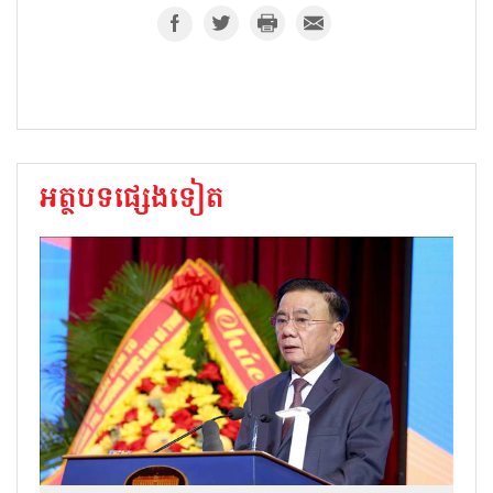
អត្ថបទផ្សេងទៀត