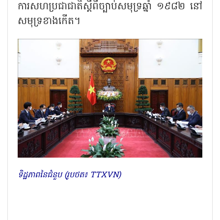
ការសហប្រជាជាតិស្តីពីច្បាប់សមុទ្រឆ្នាំ ១៩៨២ នៅ
សមុទ្រខាងកើត។
ទិដ្ឋភាពនៃជំនួប (រូបថត៖ TTXVN)