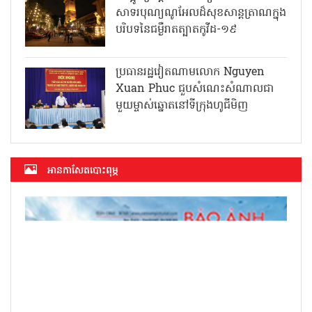
សាទរបុណ្យណូអែលដ៏សុខសាន្តត្រាណក្នុង
បរិបទនៃជម្ងឺរាតត្បាតកូវីដ-១៩
ប្រធានរដ្ឋវៀតណាមលោក Nguyen
Xuan Phuc ជួបសំណេះសំណាលជា
មួយម្ចាស់ឆ្នោតនៅទីក្រុងហូជីមិញ
អាន​កាសែត​បោះពុម្ភ