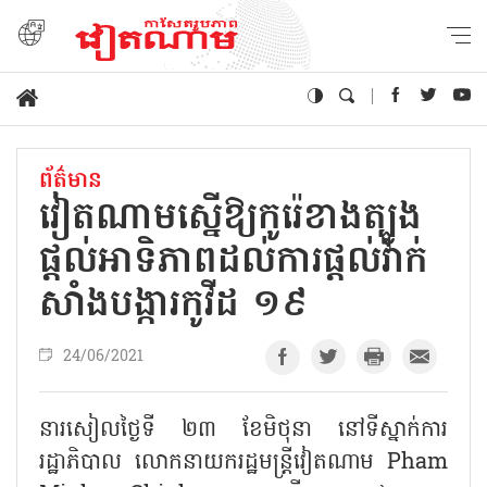
ព័ត៌មាន
វៀតណាមស្នើឱ្យកូរ៉េខាងត្បូង
ផ្តល់អាទិភាពដល់ការផ្តល់វ៉ាក់
សាំងបង្ការកូវីដ ១៩
24/06/2021
នារសៀលថ្ងៃទី ២៣ ខែមិថុនា នៅទីស្នាក់ការ
រដ្ឋាភិបាល លោកនាយករដ្ឋមន្រ្តីវៀតណាម Pham