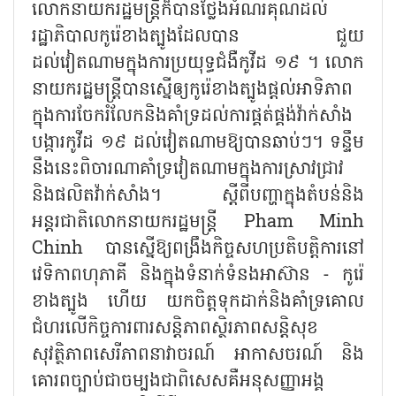
លោកនាយករដ្ឋមន្រ្តីក៏បានថ្លែងអំណរគុណដល់
រដ្ឋាភិបាលកូរ៉េខាងត្បូងដែលបាន ជួយ
ដល់វៀតណាមក្នុងការប្រយុទ្ធជំងឺកូវីដ ១៩ ។ លោក
នាយករដ្ឋមន្រ្តីបានស្នើឲ្យកូរ៉េខាងត្បូងផ្តល់អាទិភាព
ក្នុងការចែករំលែកនិងគាំទ្រដល់ការផ្គត់ផ្គង់វ៉ាក់សាំង
បង្ការកូវីដ ១៩ ដល់វៀតណាមឱ្យបានឆាប់ៗ។ ទន្ទឹម
នឹងនេះពិចារណាគាំទ្រវៀតណាមក្នុងការស្រាវជ្រាវ
និងផលិតវ៉ាក់សាំង។ ស្តីពីបញ្ហាក្នុងតំបន់និង
អន្តរជាតិលោកនាយករដ្ឋមន្រ្តី Pham Minh
Chinh បានស្នើឱ្យពង្រឹងកិច្ចសហប្រតិបត្តិការនៅ
វេទិកាពហុភាគី និងក្នុងទំនាក់ទំនងអាស៊ាន - កូរ៉េ
ខាងត្បូង ហើយ យកចិត្តទុកដាក់និងគាំទ្រគោល
ជំហរលើកិច្ចការពារសន្តិភាពស្ថិរភាពសន្តិសុខ
សុវត្ថិភាពសេរីភាពនាវាចរណ៍ អាកាសចរណ៍ និង
គោរពច្បាប់ជាចម្បងជាពិសេសគឺអនុសញ្ញាអង្គ