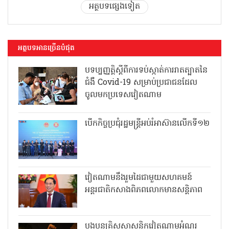
អត្ថបទផ្សេងទៀត
អត្ថបទអានច្រើនបំផុត
បទប្បញ្ញត្តិស្តីពីការទប់ស្កាត់ការរាតត្បាតនៃ
ជំងឺ Covid-19 សម្រាប់ប្រជាជនដែល
ចូលមកប្រទេសវៀតណាម
បើកកិច្ចប្រជុំរដ្ឋមន្ត្រីអប់រំអាស៊ានលើកទី១២
វៀតណាមនឹងរួមដៃជាមួយសហគមន៍
អន្តរជាតិកសាងពិភពលោកមានសន្តិភាព
បងប្អូនគ្រិស្តសាសនិកវៀតណាមអំណរ