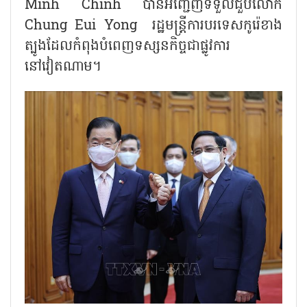
Minh Chinh បានអញ្ជើញទទួលជួបលោក
Chung Eui Yong រដ្ឋមន្ត្រីការបរទេសកូរ៉េខាង
ត្បូងដែលកំពុងបំពេញទស្សនកិច្ចជាផ្លូវការ
នៅវៀតណាម។