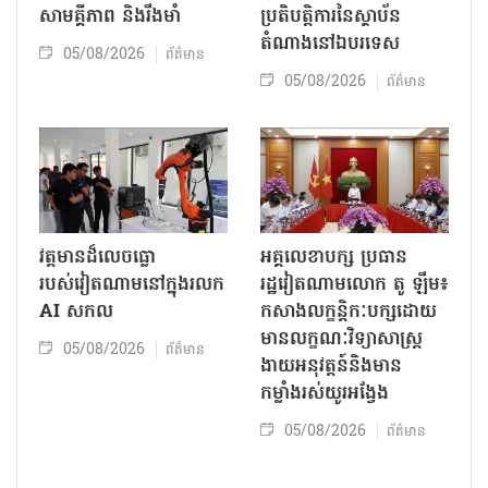
សាមគ្គីភាព និងរឹងមាំ
ប្រតិបត្តិការ​នៃស្ថាប័ន​​
តំណាងនៅឯ​បរទេស​
05/08/2026
ព័ត៌មាន
05/08/2026
ព័ត៌មាន
វត្តមានដ៏លេចធ្លោ
អគ្គលេខាបក្ស ប្រធាន
របស់វៀតណាមនៅក្នុងរលក
រដ្ឋវៀតណាមលោក តូ ឡឹម៖
AI សកល
កសាងលក្ខន្តិកៈបក្សដោយ
មានលក្ខណៈវិទ្យាសាស្ត្រ
05/08/2026
ព័ត៌មាន
ងាយអនុវត្តន៍និងមាន
កម្លាំងរស់យូរអង្វែង
05/08/2026
ព័ត៌មាន