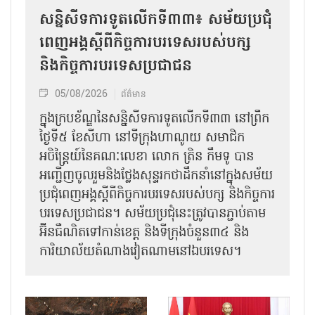
សន្និសីទការទូតលើកទី៣៣៖ សម័យប្រជុំ
ពេញអង្គស្តីពីកិច្ច​ការបរទេសរបស់​បក្ស
និងកិច្ច​ការបរទេសប្រជាជន
05/08/2026
ព័ត៌មាន
ក្នុងក្របខ័ណ្ឌនៃសន្និសីទការទូតលើកទី៣៣ នៅព្រឹក
ថ្ងៃទី៥ ខែសីហា នៅទីក្រុងហាណូយ សមាជិក
អចិន្ត្រៃយ៍នៃគណៈលេខា លោក ត្រិន កឹម​ទូ បាន
អញ្ជើញ​ចូលរួមនិងថ្លែងសុន្ទរកថាដឹកនាំនៅក្នុងសម័យ
ប្រជុំពេញអង្គស្តីពី​​កិច្ច​ការបរទេសរបស់​បក្ស និងកិច្ច​ការ
បរទេស​ប្រជាជន។ សម័យប្រជុំនេះត្រូវបានភ្ជាប់តាម
អ៊ីនធឺណិតទៅកាន់ខេត្ត និងទីក្រុងចំនួន៣៤ និង
ការិយាល័យតំណាងវៀតណាមនៅឯ​បរទេស។