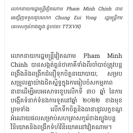
លោកនាយករដ្ឋមន្រ្តីវៀតណាម Pham Minh Chinh បាន
អញ្ជើញទទួលជួបលោក Chung Eui Yong រដ្ឋមន្ត្រីការ
បរទេសកូរ៉េខាងត្បូង (រូបថត៖ TTXVN)
លោកនាយករដ្ឋមន្រ្តីវៀតណាម Pham Minh
Chinh បានសង្កត់ធ្ងន់ថាភាគីទាំងពីរចាំបាច់ត្រូវបន្ត
ពង្រឹងនិងពង្រីកជំនឿទុកចិត្តនយោបាយ; សម្រប
សម្រួលគ្នាយ៉ាងជិតស្និទ្ធក្នុងការរៀបចំសកម្មភាព
នានាដើម្បីអបអរសាទរខួបលើកទី ៣០ ឆ្នាំ នៃការ
បង្កើតទំនាក់ទំនងការទូតនៅឆ្នាំ ២០២២ ខាងមុខ
ព្រមទាំង លើកទឹកចិត្តនិងធានានូវលក្ខខណ្ឌ
អំណោយផលសម្រាប់សហគ្រាសកូរ៉េខាងត្បូងបន្ត
វិនិយោគនិងពង្រីកទំហំវិនិយោគនៅវៀតណាម។