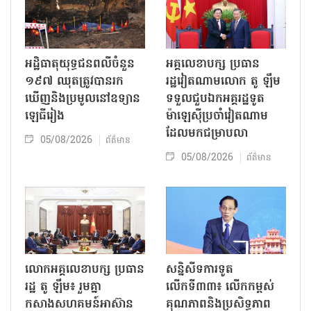
អដ្ឋិធាតុយុទ្ធជនពលីចំនួន
អគ្គលេខាបក្ស ប្រធាន
១៩៧ ឈុតត្រូវបានរក
រដ្ឋវៀតណាមលោក តូ ឡឹម
ឃើញនិងប្រមូលនៅឧទ្យាន
ទទួលជួបឯកអគ្គរដ្ឋទូត
ឡេធីរៀង
ម៉ាឡេស៊ីប្រចាំវៀតណាម
ដែលមកជម្រាបលា
05/08/2026
ព័ត៌មាន
05/08/2026
ព័ត៌មាន
លោក​អគ្គលេខាបក្ស ប្រធាន
សន្និសីទការទូត
រដ្ឋ តូ ឡឹម៖ រួមគ្នា
លើកទី៣៣៖ លើក​កម្ពស់
កសាងសហគមន៍អាស៊ាន
គុណភាពនិងប្រសិទ្ធភាព