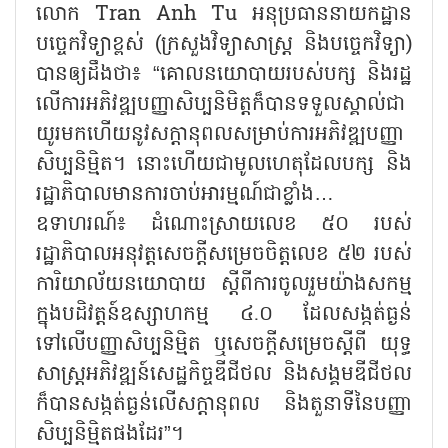
លោក Tran Anh Tu អនុប្រធាននាយកដ្ឋាន
បច្ចេកវិទ្យាខ្ពស់ (ក្រសួងវិទ្យាសាស្ត្រ និងបច្ចេកវិទ្យា)
បានឲ្យដឹងថា៖ “គោលនយោបាយរបស់បក្ស និងរដ្ឋ
លើការអភិវឌ្ឍបញ្ញាសិប្បនិមិត្តក៏បានទទួលស្គាល់ជា
យូរមកហើយនូវសក្តានុពលសម្រាប់ការអភិវឌ្ឍបញ្ញា
សិប្បនិម្មិត។ នោះហើយជាមូលហេតុដែលបក្ស និង
រដ្ឋាភិបាលមានការចាប់អារម្មណ៍ជាខ្លាំង…
ឧទាហរណ៍៖ ដំណោះស្រាយលេខ ៥០ របស់
រដ្ឋាភិបាលអនុវត្តសេចក្តីសម្រេចចិត្តលេខ ៥២ របស់
ការិយាល័យនយោបាយ ស្តីពីការចូលរួមយ៉ាងសកម្ម
ក្នុងបដិវត្តន៍ឧស្សាហកម្ម ៤.០ ដែលសង្កត់ធ្ងន់
ទៅលើបញ្ញាសិប្បនិម្មិត ឬសេចក្តីសម្រេចស្តីពី យុទ្ធ
សាស្រ្តអភិវឌ្ឍន៍សេដ្ឋកិច្ចឌីជីថល និងសង្គមឌីជីថល
ក៏បានសង្កត់ធ្ងន់លើសក្តានុពល និងតួនាទីនៃបញ្ញា
សិប្បនិម្មិតផងដែរ”។