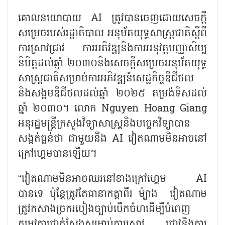
គោលនយោបាយ AI ត្រូវបានចេញដោយសេចក្តី
សម្រេចរបស់រដ្ឋាភិបាល អនុម័តយុទ្ធសាស្ត្រជាតិស្តីពី
ការស្រាវជ្រាវ ការអភិវឌ្ឍនិងការអនុវត្តបញ្ញាសិប្ប
និមិត្តដល់ឆ្នាំ ២០៣០និងសេចក្តីសម្រេចអនុម័តយុទ្ធ
សាស្រ្តជាតិសម្រាប់ការអភិវឌ្ឍន៍សេដ្ឋកិច្ចឌីជីថល
និងសង្គមឌីជីថលដល់ឆ្នាំ ២០២៥ តម្រង់ទិសដល់
ឆ្នាំ ២០៣០។ លោក Nguyen Hoang Giang
អនុរដ្ឋមន្ត្រីក្រសួងវិទ្យាសាស្ត្រនិងបច្ចេកវិទ្យាបាន
សង្កត់ធ្ងន់ថា ជាមួយនឹង AI វៀតណាមមិនអាចនៅ
ក្រៅហ្គេមបានឡើយ។
“វៀតណាមមិនអាចឈរនៅខាងក្រៅហ្គេម AI
បានទេ ប៉ុន្តែត្រូវតែធានាកត្តាពីរ ម៉្យាង វៀតណាម
ត្រូវកសាងច្រករបៀងច្បាប់បើកចំហដើម្បីបំពេញ
តម្រូវការជាក់ស្តែងសម្រាប់ការស្រាវ ជ្រាវនិងការ