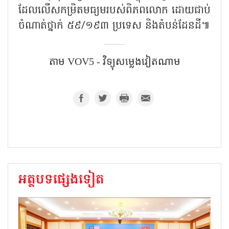
ដែលលើសកម្រិតមធ្យមរបស់ពិភពលោក ដោយជាប់
ចំណាត់ថ្នាក់ ៥៩/១៩៣ ប្រទេស និងតំបន់ដែនដី៕
តាម​ VOV5 - វិទ្យុសម្លេងវៀតណាម
អត្ថបទផ្សេងទៀត