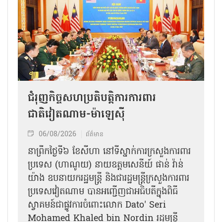
ជំរុញកិច្ចសហប្រតិបត្តិការការពារ
ជាតិវៀតណាម-ម៉ាឡេស៊ី
06/08/2026
ព័ត៌មាន
នា​ព្រឹកថ្ងៃទី៦ ខែសីហា នៅទីស្នាក់ការក្រសួងការពារ
ប្រទេស (ហាណូយ) នាយឧត្តមសេនីយ៍ ផាន់ វ៉ាន់
យ៉ាង ឧបនាយករដ្ឋមន្ត្រី និងជារដ្ឋមន្ត្រីក្រសួងការពារ
ប្រទេសវៀតណាម បានអញ្ជើញជាអធិបតីក្នុងពិធី
ស្វាគមន៍ជាផ្លូវការ​ចំពោះលោក Dato' Seri
Mohamed Khaled bin Nordin រដ្ឋមន្ត្រី