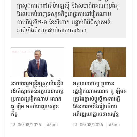
ក្រសួងការពារជាតិម៉ាឡេស៊ី និងសមាជិកគណៈប្រតិភូ
ដែលមកបំពេញទស្សនកិច្ចជាផ្លូវការនៅវៀតណាម
ចាប់ពីថ្ងៃទី៥-៦ ខែសីហា។ បន្ទាប់ពីពិធីស្វាគមន៍
ភាគីទាំងពីរបានជួបពិភាក្សាការងារ​។
នាយករដ្ឋមន្ត្រីអូស្ត្រាលីទន្ទឹង
អគ្គលេខាបក្ស ប្រធាន
រង់ចាំស្វាគមន៍អគ្គលេខាបក្ស
រដ្ឋវៀតណាមលោក តូ ឡឹម៖
ប្រធានរដ្ឋវៀតណាម លោក
ត្រូវតែផ្លាស់ប្ដូរថ្មីការងារធ្វើ
តូ ឡឹម មកបំពេញទស្សន
ផែនការមេនិងរៀបចំការ
កិច្ច
អភិវឌ្ឍហេដ្ឋារចនាសម្ព័ន្ធ
06/08/2026
06/08/2026
ព័ត៌មាន
ព័ត៌មាន