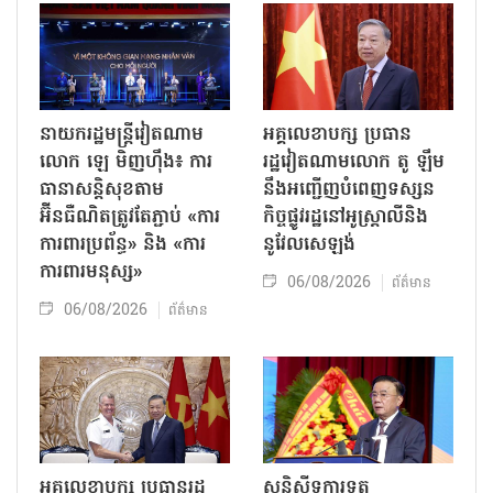
នាយករដ្ឋមន្ត្រីវៀតណាម
អគ្គលេខាបក្ស ប្រធាន
លោក ឡេ មិញហ៊ឹង៖ ការ
រដ្ឋវៀតណាមលោក តូ ឡឹម
ធានាសន្តិសុខតាម
នឹងអញ្ជើញបំពេញទស្សន
អ៊ីនធឺណិតត្រូវតែភ្ជាប់ «ការ
កិច្ចផ្លូវរដ្ឋនៅអូស្ត្រាលីនិង
ការពារប្រព័ន្ធ» និង «ការ
នូវែលសេឡង់
ការពារមនុស្ស»
06/08/2026
ព័ត៌មាន
06/08/2026
ព័ត៌មាន
អគ្គលេខាបក្ស ប្រធានរដ្ឋ
សន្និសីទការទូត