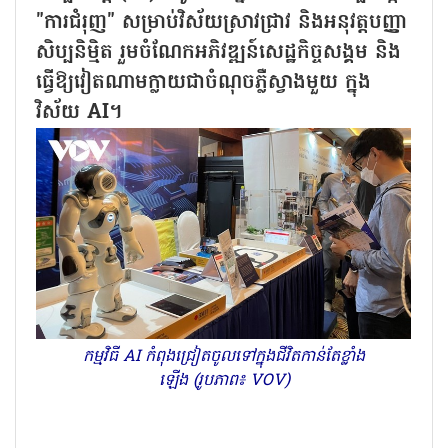
"ការជំរុញ" សម្រាប់វិស័យស្រាវជ្រាវ និងអនុវត្តបញ្ញា
សិប្បនិម្មិត រួមចំណែកអភិវឌ្ឍន៍សេដ្ឋកិច្ចសង្គម និង
ធ្វើឱ្យវៀតណាមក្លាយជាចំណុចភ្លឺស្វាងមួយ ក្នុង
វិស័យ AI។
កម្មវិធី AI កំពុងជ្រៀតចូលទៅក្នុងជីវិតកាន់តែខ្លាំង
ឡើង (រូបភាព៖ VOV)