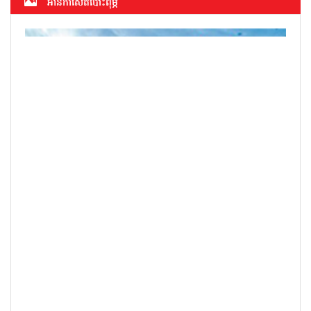
អាន​កាសែត​បោះពុម្ភ