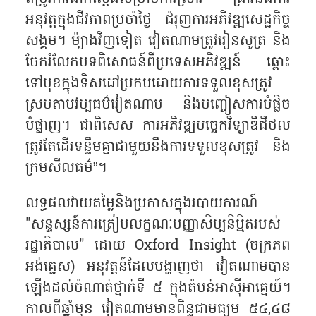
អនុវត្តក្នុងជីវភាពប្រចាំថ្ងៃ ជំរុញការអភិវឌ្ឍសេដ្ឋកិច្ច
សង្គម។ ម៉្យាងវិញទៀត វៀតណាមត្រូវរៀនសូត្រ និង
ចែករំលែកបទពិសោធន៍ពីប្រទេសអភិវឌ្ឍន៍ ឆ្ពោះ
ទៅមុខក្នុងទិសដៅប្រកបដោយការទទួលខុសត្រូវ
ស្របតាមវប្បធម៌វៀតណាម និងបញ្ចៀសការបំផ្លិច
បំផ្លាញ។ ជាពិសេស ការអភិវឌ្ឍបច្ចេកវិទ្យាឌីជីថល
ត្រូវតែដើរទន្ទឹមគ្នាជាមួយនឹងការទទួលខុសត្រូវ និង
ក្រមសីលធម៌”។
លទ្ធផលវាយតម្លៃនិងប្រកាសក្នុងរបាយការណ៍
"សន្ទស្សន៍ការត្រៀមលក្ខណៈបញ្ញាសិប្បនិម្មិតរបស់
រដ្ឋាភិបាល" ដោយ Oxford Insight (ចក្រភព
អង់គ្លេស) អនុវត្តន៍ដែលបង្ហាញថា វៀតណាមបាន
ឡើងដល់ចំណាត់ថ្នាក់ទី ៥ ក្នុងតំបន់អាស៊ីអាគ្នេយ៍។
កាលពីឆ្នាំមុន វៀតណាមមានពិន្ទុជាមធ្យម ៥៤,៤៨