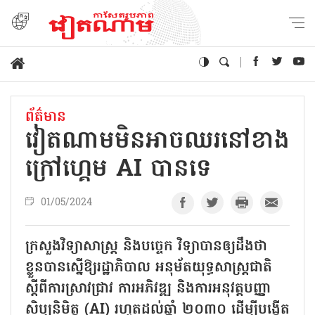
ព័ត៌មាន
វៀតណាមមិនអាចឈរនៅខាង
ក្រៅហ្គេម AI បានទេ
01/05/2024
ក្រសួងវិទ្យាសាស្ត្រ និងបច្ចេក វិទ្យាបានឲ្យដឹងថា
ខ្លួនបានស្នើឱ្យរដ្ឋាភិបាល អនុម័តយុទ្ធសាស្ត្រជាតិ
ស្តីពីការស្រាវជ្រាវ ការអភិវឌ្ឍ និងការអនុវត្តបញ្ញា
សិប្បនិមិត្ត (AI) រហូតដល់ឆ្នាំ ២០៣០ ដើម្បីបង្កើត