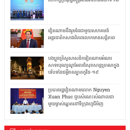
បើកកិច្ចប្រជុំរដ្ឋមន្ត្រីអប់រំអាស៊ានលើកទី១២
វៀតណាមនឹងរួមដៃជាមួយសហគមន៍
អន្តរជាតិកសាងពិភពលោកមានសន្តិភាព
បងប្អូនគ្រិស្តសាសនិកវៀតណាមអំណរ
សាទរបុណ្យណូអែលដ៏សុខសាន្តត្រាណក្នុង
បរិបទនៃជម្ងឺរាតត្បាតកូវីដ-១៩
ប្រធានរដ្ឋវៀតណាមលោក Nguyen
Xuan Phuc ជួបសំណេះសំណាលជា
មួយម្ចាស់ឆ្នោតនៅទីក្រុងហូជីមិញ