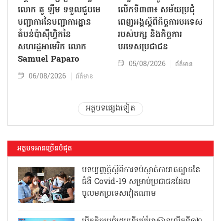
លោក តូ ឡឹម ទទួលជួបមេ
លើកទី៣៣៖ សម័យប្រជុំ
បញ្ជាការនៃបញ្ជាការដ្ឋាន
ពេញអង្គស្តីពីកិច្ច​ការបរទេស
តំបន់ប៉ាស៊ីហ្វិកនៃ
របស់​បក្ស និងកិច្ច​ការ
សហរដ្ឋអាមេរិក លោក
បរទេសប្រជាជន
Samuel Paparo
05/08/2026
ព័ត៌មាន
06/08/2026
ព័ត៌មាន
អត្ថបទផ្សេងទៀត
អត្ថបទអានច្រើនបំផុត
បទប្បញ្ញត្តិស្តីពីការទប់ស្កាត់ការរាតត្បាតនៃ
ជំងឺ Covid-19 សម្រាប់ប្រជាជនដែល
ចូលមកប្រទេសវៀតណាម