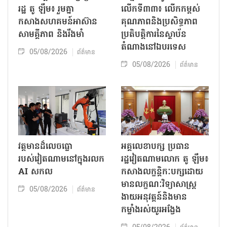
រដ្ឋ តូ ឡឹម៖ រួមគ្នា
លើកទី៣៣៖ លើក​កម្ពស់
កសាងសហគមន៍អាស៊ាន
គុណភាពនិងប្រសិទ្ធភាព
សាមគ្គីភាព និងរឹងមាំ
ប្រតិបត្តិការ​នៃស្ថាប័ន​​
តំណាងនៅឯ​បរទេស​
05/08/2026
ព័ត៌មាន
05/08/2026
ព័ត៌មាន
វត្តមានដ៏លេចធ្លោ
អគ្គលេខាបក្ស ប្រធាន
របស់វៀតណាមនៅក្នុងរលក
រដ្ឋវៀតណាមលោក តូ ឡឹម៖
AI សកល
កសាងលក្ខន្តិកៈបក្សដោយ
មានលក្ខណៈវិទ្យាសាស្ត្រ
05/08/2026
ព័ត៌មាន
ងាយអនុវត្តន៍និងមាន
កម្លាំងរស់យូរអង្វែង