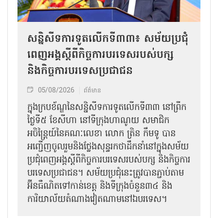
សន្និសីទការទូតលើកទី៣៣៖ សម័យប្រជុំ
ពេញអង្គស្តីពីកិច្ច​ការបរទេសរបស់​បក្ស
និងកិច្ច​ការបរទេសប្រជាជន
05/08/2026
ព័ត៌មាន
ក្នុងក្របខ័ណ្ឌនៃសន្និសីទការទូតលើកទី៣៣ នៅព្រឹក
ថ្ងៃទី៥ ខែសីហា នៅទីក្រុងហាណូយ សមាជិក
អចិន្ត្រៃយ៍នៃគណៈលេខា លោក ត្រិន កឹម​ទូ បាន
អញ្ជើញ​ចូលរួមនិងថ្លែងសុន្ទរកថាដឹកនាំនៅក្នុងសម័យ
ប្រជុំពេញអង្គស្តីពី​​កិច្ច​ការបរទេសរបស់​បក្ស និងកិច្ច​ការ
បរទេស​ប្រជាជន។ សម័យប្រជុំនេះត្រូវបានភ្ជាប់តាម
អ៊ីនធឺណិតទៅកាន់ខេត្ត និងទីក្រុងចំនួន៣៤ និង
ការិយាល័យតំណាងវៀតណាមនៅឯ​បរទេស។