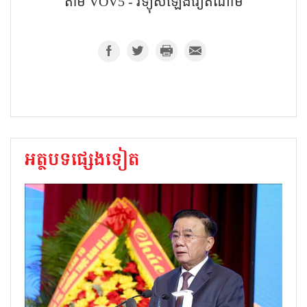
តាម VOV5 - វិទ្យុសំឡេងវៀតណាម
អត្ថបទផ្សេងទៀត