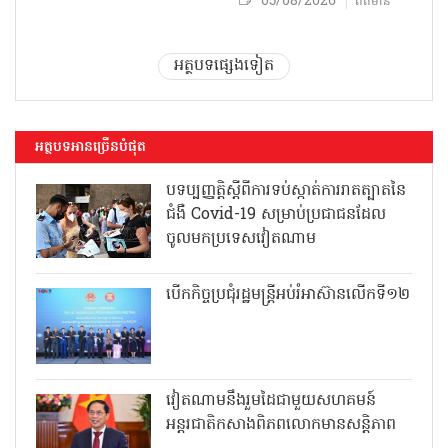
05/08/2026
ព័ត៌មាន
អត្ថបទផ្សេងទៀត
អត្ថបទអានច្រើនបំផុត
បទប្បញ្ញត្តិស្តីពីការទប់ស្កាត់ការរាតត្បាតនៃ
ជំងឺ Covid-19 សម្រាប់ប្រជាជនដែល
ចូលមកប្រទេសវៀតណាម
បើកកិច្ចប្រជុំរដ្ឋមន្ត្រីអប់រំអាស៊ានលើកទី១២
វៀតណាមនឹងរួមដៃជាមួយសហគមន៍
អន្តរជាតិកសាងពិភពលោកមានសន្តិភាព