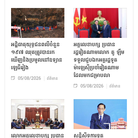
អដ្ឋិធាតុយុទ្ធជនពលីចំនួន
អគ្គលេខាបក្ស ប្រធាន
១៩៧ ឈុតត្រូវបានរក
រដ្ឋវៀតណាមលោក តូ ឡឹម
ឃើញនិងប្រមូលនៅឧទ្យាន
ទទួលជួបឯកអគ្គរដ្ឋទូត
ឡេធីរៀង
ម៉ាឡេស៊ីប្រចាំវៀតណាម
ដែលមកជម្រាបលា
05/08/2026
ព័ត៌មាន
05/08/2026
ព័ត៌មាន
លោក​អគ្គលេខាបក្ស ប្រធាន
សន្និសីទការទូត