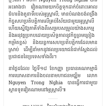
ថ្មីៗនេះ។ លោក Nguyen Trong Nghia បាន
អះអាងថា វៀតណាមយកចិត្តទុកដាក់ចំពោះគោល
ជំហរនិងតួនាទីរបស់អូស្ត្រាលី; មានបំណងចង់ពង្រឹង
កិច្ចសហប្រតិបត្តិការលើគ្រប់វិស័យជាមួយអូស្ត្រាលី
ហើយស្នើឱ្យភាគីទាំងពីរសម្របសម្រួលយ៉ាងសកម្ម
និងអនុវត្តប្រកបដោយប្រសិទ្ធភាពនូវកិច្ចព្រមព្រៀង
កម្រិតខ្ពស់ និងយន្តការសហប្រតិបត្តិការដែលមាន
ស្រាប់ ដើម្បីនាំមកនូវផលប្រយោជន៍ជាក់ស្តែងដល់
ប្រជាជននៃប្រទេសទាំងពីរ។
នាថ្ងៃដដែល ថ្ងៃទី១៨ ខែកញ្ញា ប្រធានគណកម្មាធិ
ការឃោសនាការនិងចលនាមហាជនមជ្ឈិម លោក
Nguyen Trong Nghia បានធ្វើការជាមួយ
ស្ថានទូតវៀតណាមនៅអូស្ត្រាលី៕