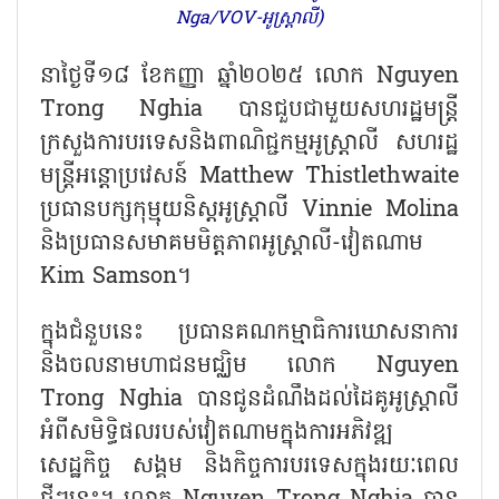
Nga/VOV-អូស្ត្រាលី)
នាថ្ងៃទី១៨ ខែកញ្ញា ឆ្នាំ២០២៥ លោក
Nguyen
Trong Nghia បានជួបជាមួយសហរដ្ឋមន្ត្រី
ក្រសួងការបរទេសនិងពាណិជ្ជកម្មអូស្ត្រាលី សហរដ្ឋ
មន្ត្រីអន្តោប្រវេសន៍ Matthew Thistlethwaite
ប្រធានបក្សកុម្មុយនិស្តអូស្ត្រាលី Vinnie Molina
និងប្រធានសមាគមមិត្តភាពអូស្ត្រាលី-វៀតណាម
Kim Samson។
ក្នុងជំនួបនេះ ប្រធានគណកម្មាធិការឃោសនាការ
និងចលនាមហាជនមជ្ឈិម
លោក Nguyen
Trong Nghia បានជូនដំណឹងដល់ដៃគូអូស្ត្រាលី
អំពីសមិទ្ធិផលរបស់វៀតណាមក្នុងការអភិវឌ្ឍ
សេដ្ឋកិច្ច សង្គម និងកិច្ចការបរទេសក្នុងរយៈពេល