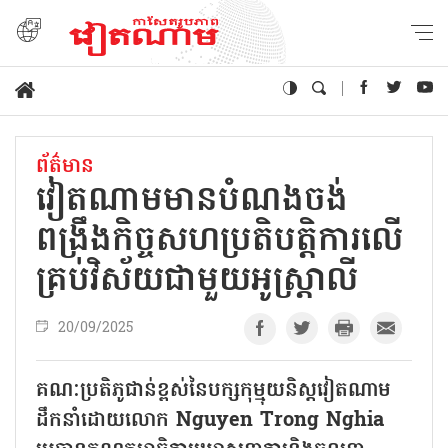
ព័ត៌មាន
វៀតណាមមានបំណងចង់
ពង្រឹងកិច្ចសហប្រតិបត្តិការលើ
គ្រប់វិស័យជាមួយអូស្ត្រាលី
20/09/2025
គណៈប្រតិភូជាន់ខ្ពស់នៃបក្សកុម្មុយនិស្តវៀតណាម
ដឹកនាំដោយលោក Nguyen Trong Nghia