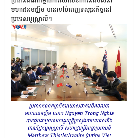
ប្រធានគណកម្មាធិការឃោសនាការនិងចលនា
មហាជនមជ្ឈិម បានទៅបំពេញទស្សនកិច្ចនៅ
ប្រទេសអូស្ត្រាលី។
ប្រធានគណកម្មាធិការឃោសនាការនិងចលនា
មហាជនមជ្ឈិម លោក Nguyen Trong Nghia
បានជួបជាមួយសហរដ្ឋមន្ត្រីក្រសួងការបរទេសនិង
ពាណិជ្ជកម្មអូស្ត្រាលី សហរដ្ឋមន្ត្រីអន្តោប្រវេសន៍
Matthew Thistlethwaite (រូបថត៖ Viet