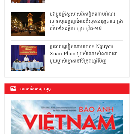
បងប្អូនគ្រិស្តសាសនិកវៀតណាមអំណរ
សាទរបុណ្យណូអែលដ៏សុខសាន្តត្រាណក្នុង
បរិបទនៃជម្ងឺរាតត្បាតកូវីដ-១៩
ប្រធានរដ្ឋវៀតណាមលោក Nguyen
Xuan Phuc ជួបសំណេះសំណាលជា
មួយម្ចាស់ឆ្នោតនៅទីក្រុងហូជីមិញ
អាន​កាសែត​បោះពុម្ភ