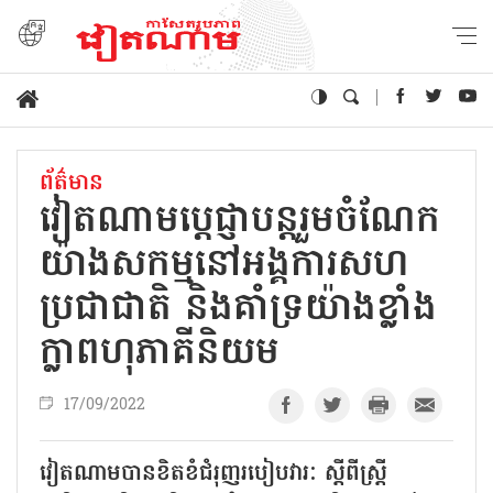
ព័ត៌មាន
វៀតណាមប្តេជ្ញាបន្តរួមចំណែក
យ៉ាងសកម្មនៅអង្គការសហ
ប្រជាជាតិ និងគាំទ្រយ៉ាងខ្លាំង
ក្លាពហុភាគីនិយម
17/09/2022
វៀតណាមបានខិតខំជំរុញរបៀបវារៈ ស្តីពីស្ត្រី