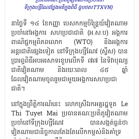
ប្រធានគណៈប្រតិភូវៀតណាមប្រចាំនៅ
ទីក្រុងហ្សឺណែវថ្លែងមតិក្នុងពិធី (រូបថត៖TTXVN)
នាថ្ងៃទី ១៤ ខែកញ្ញា បេសកកម្មចិន្ត្រៃយ៍វៀតណាម
ប្រចាំនៅអង្គការ សហប្រជាជាតិ (អ.ស.ប) អង្គការ
ពាណិជ្ជកម្មពិភពលោក (WTO) និងអង្គការ
អន្តរជាតិផ្សេងទៀត នៅទីក្រុងហ្សឺណែវ (ស្វីស) បាន
ប្រារព្ធពិធីអបអរសាទរខួបលើកទី ៧៧ នៃទិវាបុណ្យ
ជាតិវៀតណាម និងរយៈពេល ៤៥ ឆ្នាំ
ដែលវៀតណាមចូលរួមជាមួយអង្គការសហប្រជា
ជាតិ។
នៅក្នុងព្រឹត្តិការណ៍នេះ លោកស្រីឯកអគ្គរដ្ឋទូត Le
Thi Tuyet Mai ប្រធានគណៈប្រតិភូវៀតណាម
ប្រចាំនៅទីក្រុងហ្សឺណែវ បានសង្កត់ធ្ងន់ថា
វៀតណាមជានិច្ចកាលតែងតែលើកកម្ពស់និងគាំទ្រ