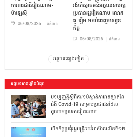
ការពារជាតិវៀតណាម-
រង់ចាំស្វាគមន៍អគ្គលេខាបក្ស
ម៉ាឡេស៊ី
ប្រធានរដ្ឋវៀតណាម លោក
តូ ឡឹម មកបំពេញទស្សន
06/08/2026
ព័ត៌មាន
កិច្ច
06/08/2026
ព័ត៌មាន
អត្ថបទផ្សេងទៀត
អត្ថបទអានច្រើនបំផុត
បទប្បញ្ញត្តិស្តីពីការទប់ស្កាត់ការរាតត្បាតនៃ
ជំងឺ Covid-19 សម្រាប់ប្រជាជនដែល
ចូលមកប្រទេសវៀតណាម
បើកកិច្ចប្រជុំរដ្ឋមន្ត្រីអប់រំអាស៊ានលើកទី១២