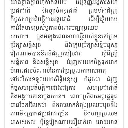
យ៉ាងខ្លាំងក្លាពហុភាគីនិយម ធម្មនុញ្ញអង្គការសហ
ប្រជាជាតិ និងច្បាប់អន្តរជាតិ ព្រមទាំងជំរុញ
កិច្ចសហប្រតិបត្តិការអន្តរជាតិ ដើម្បីឆ្លើយតប
កាន់តែមានប្រសិទ្ធភាពចំពោះបញ្ហាប្រឈម
សកល។ ក្នុងអំឡុងពេលអាណត្តិរបស់ខ្លួននៅក្រុម
ប្រឹក្សាសន្តិសុខ និងក្រុមប្រឹក្សាសិទ្ធិមនុស្ស
វៀតណាមបានខិតខំជំរុញរបៀបវារៈ ស្តីពីស្ត្រី
សន្តិភាព និងសន្តិសុខ ជំរុញការយកចិត្តទុកដាក់
ចំពោះផលប៉ះពាល់នៃការប្រែប្រួលអាកាសធាតុ
ទៅលើការទទួលយកសិទ្ធិមនុស្ស ក៏ដូចជា ជំរុញ
កិច្ចសហប្រតិបត្តិការរវាងអង្គការ សហប្រជាជាតិ
និងអង្គការនានាក្នុងតំបន់។ លោកស្រីឯកអគ្គរដ្ឋទូត
បានចែករំលែកថា ពិភពលោកកំពុងប្រឈមមុខនឹង
ភាពមិនប្រាកដប្រជាជាច្រើន និងបញ្ហាប្រឈម
ជាសសកល ប៉ុន្តែវៀតណាមជឿជាក់ថា ដោយមាន