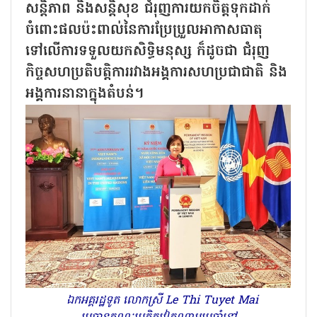
សន្តិភាព និងសន្តិសុខ ជំរុញការយកចិត្តទុកដាក់
ចំពោះផលប៉ះពាល់នៃការប្រែប្រួលអាកាសធាតុ
ទៅលើការទទួលយកសិទ្ធិមនុស្ស ក៏ដូចជា ជំរុញ
កិច្ចសហប្រតិបត្តិការរវាងអង្គការសហប្រជាជាតិ និង
អង្គការនានាក្នុងតំបន់។
ឯកអគ្គរដ្ឋទូត លោកស្រី Le Thi Tuyet Mai