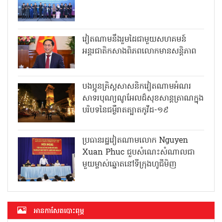
វៀតណាមនឹងរួមដៃជាមួយសហគមន៍
អន្តរជាតិកសាងពិភពលោកមានសន្តិភាព
បងប្អូនគ្រិស្តសាសនិកវៀតណាមអំណរ
សាទរបុណ្យណូអែលដ៏សុខសាន្តត្រាណក្នុង
បរិបទនៃជម្ងឺរាតត្បាតកូវីដ-១៩
ប្រធានរដ្ឋវៀតណាមលោក Nguyen
Xuan Phuc ជួបសំណេះសំណាលជា
មួយម្ចាស់ឆ្នោតនៅទីក្រុងហូជីមិញ
អាន​កាសែត​បោះពុម្ភ