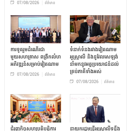
07/08/2026
ព័ត៌មាន
ការទូតរួមដំណើរជា
ទំនាក់ទំនងរវាងវៀតណាម
មួយសហគ្រាស ពង្រីកលំហ
អូស្ត្រាលី និងនូវែលសេឡង់
អភិវឌ្ឍន៍សម្រាប់វៀតណាម
នាំមកនូវអត្ថប្រយោជន៍ដល់
គ្រប់ភាគីទាំងអស់
07/08/2026
ព័ត៌មាន
07/08/2026
ព័ត៌មាន
ជំរុញកិច្ចសហប្រតិបត្តិការ
នាយករដ្ឋមន្ត្រីអូស្ត្រាលីទន្ទឹង