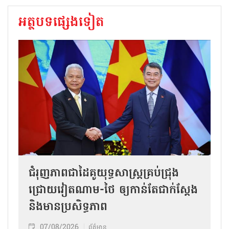
អត្ថបទផ្សេងទៀត
ជំរុញភាពជាដៃគូយុទ្ធសាស្ត្រគ្រប់ជ្រុង
ជ្រោយវៀតណាម-ថៃ ឲ្យកាន់តែជាក់ស្ដែង
និងមានប្រសិទ្ធភាព
07/08/2026
ព័ត៌មាន