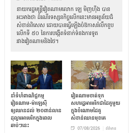
នាយករដ្ឋមន្ត្រីវៀតណាមលោក ឡេ មិញហ៊ឹង បាន
អះអាងថា ដំណើរទស្សនកិច្ចលើកនេះមានអត្ថន័យដ៏
សំខាន់ពិសេស ដោយបានធ្វើឡើងចំឱកាសរំលឹកខួប
លើកទី ៥០ នៃការបង្កើតទំនាក់ទំនងការទូត
រវាងវៀតណាមនិងថៃ។
នាំទំហំពាណិជ្ជកម្ម
វៀតណាមចាត់ទុក
វៀតណាម-ម៉ាឡេស៊ី
សហរដ្ឋអាមេរិកជាដៃគូមួយ
ឲ្យឈានដល់ ២០ពាន់លាន
ក្នុងចំណោមដៃគូ
ដុល្លារអាមេរិកក្នុងពេល
សំខាន់ឈានមុខគេ
ឆាប់ៗនេះ
07/08/2026
ព័ត៌មាន