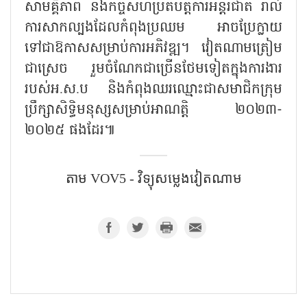
សាមគ្គីភាព និងកិច្ចសហប្រតិបត្តិការអន្តរជាតិ រាល់
ការសាកល្បងដែលកំពុងប្រឈម អាចប្រែក្លាយ
ទៅជាឱកាសសម្រាប់ការអភិវឌ្ឍ។ វៀតណាមត្រៀម
ជាស្រេច រួមចំណែកជាច្រើនថែមទៀតក្នុងការងារ
របស់អ.ស.ប និងកំពុងឈរឈ្មោះជាសមាជិកក្រុម
ប្រឹក្សាសិទ្ធិមនុស្សសម្រាប់អាណត្តិ ២០២៣-
២០២៥ ផងដែរ៕
តាម​ VOV5 - វិទ្យុសម្លេងវៀតណាម