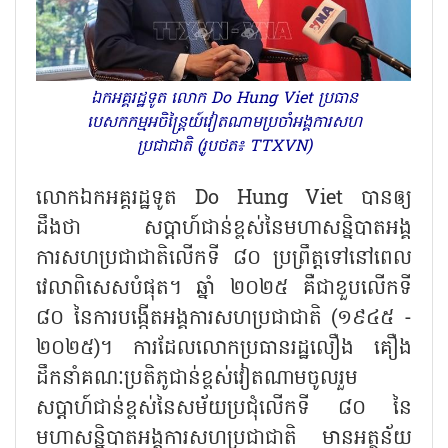
ឯកអគ្គរដ្ឋទូត លោក Do Hung Viet ប្រធាន
បេសកកម្មអចិន្ត្រៃយ៍វៀតណាមប្រចាំអង្គការសហ
ប្រជាជាតិ (រូបថត៖ TTXVN)
លោកឯកអគ្គរដ្ឋទូត
Do Hung Viet បានឲ្យ
ដឹងថា សប្តាហ៍ជាន់ខ្ពស់នៃមហាសន្និបាតអង្គ
ការសហប្រជាជាតិលើកទី ៨០ ប្រព្រឹត្តទៅនៅពេល
វេលាពិសេសបំផុត។ ឆ្នាំ ២០២៥ គឺជាខួបលើកទី
៨០ នៃការបង្កើតអង្គការសហប្រជាជាតិ (១៩៤៥ -
២០២៥)។ ការដែលលោកប្រធានរដ្ឋលឿង គឿង
ដឹកនាំគណៈប្រតិភូជាន់ខ្ពស់វៀតណាមចូលរួម
សប្តាហ៍ជាន់ខ្ពស់នៃសម័យប្រជុំលើកទី ៨០ នៃ
មហាសន្និបាតអង្គការសហប្រជាជាតិ មានអត្ថន័យ