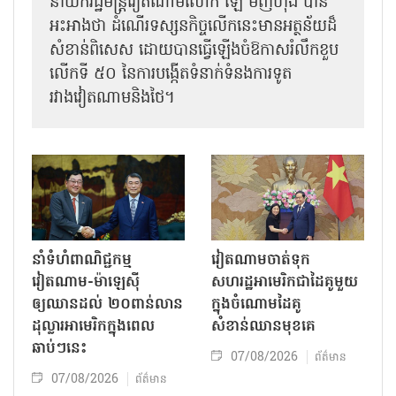
នាយករដ្ឋមន្ត្រីវៀតណាមលោក ឡេ មិញហ៊ឹង បាន
អះអាងថា ដំណើរទស្សនកិច្ចលើកនេះមានអត្ថន័យដ៏
សំខាន់ពិសេស ដោយបានធ្វើឡើងចំឱកាសរំលឹកខួប
លើកទី ៥០ នៃការបង្កើតទំនាក់ទំនងការទូត
រវាងវៀតណាមនិងថៃ។
នាំទំហំពាណិជ្ជកម្ម
វៀតណាមចាត់ទុក
វៀតណាម-ម៉ាឡេស៊ី
សហរដ្ឋអាមេរិកជាដៃគូមួយ
ឲ្យឈានដល់ ២០ពាន់លាន
ក្នុងចំណោមដៃគូ
ដុល្លារអាមេរិកក្នុងពេល
សំខាន់ឈានមុខគេ
ឆាប់ៗនេះ
07/08/2026
ព័ត៌មាន
07/08/2026
ព័ត៌មាន