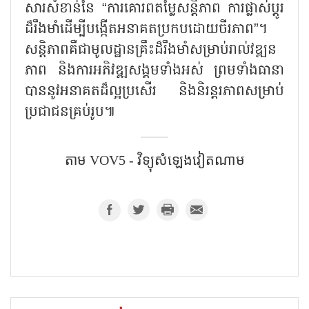
សារសំខាន់នៃ “ការគោរពតម្លៃសន្តិភាព ការផ្លាស់ប្តូរ
ដ៏រឹងមាំដើម្បីបង្កើតអនាគតប្រកបដោយចីរភាព”។
សន្តិភាពគឺជាមូលដ្ឋានគ្រឹះដ៏រឹងមាំសម្រាប់រាល់វឌ្ឍន
ភាព និងការអភិវឌ្ឍសង្គមទាំងអស់ ព្រមទាំងធានា
បាននូវអនាគតដ៏ល្អប្រសើរ និងនិរន្តរភាពសម្រាប់
ប្រជាជនគ្រប់រូប៕
តាម VOV5 - វិទ្យុសំឡេងវៀតណាម