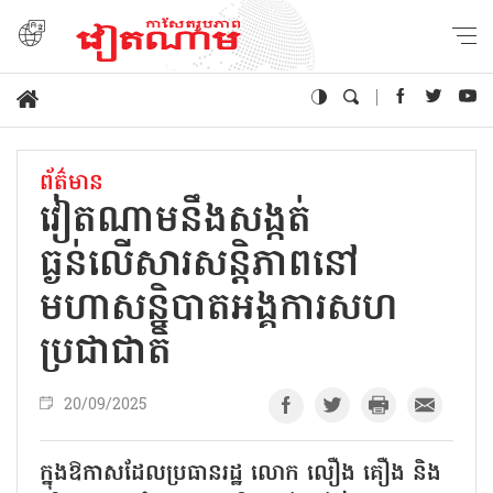
ព័ត៌មាន
វៀតណាមនឹងសង្កត់
ធ្ងន់លើសារសន្តិភាពនៅ
មហាសន្និបាតអង្គការសហ
ប្រជាជាតិ
20/09/2025
ក្នុងឱកាសដែលប្រធានរដ្ឋ លោក លឿង គឿង និង