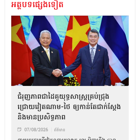
អត្ថបទផ្សេងទៀត
ជំរុញភាពជាដៃគូយុទ្ធសាស្ត្រគ្រប់ជ្រុង
ជ្រោយវៀតណាម-ថៃ ឲ្យកាន់តែជាក់ស្ដែង
និងមានប្រសិទ្ធភាព
07/08/2026
ព័ត៌មាន