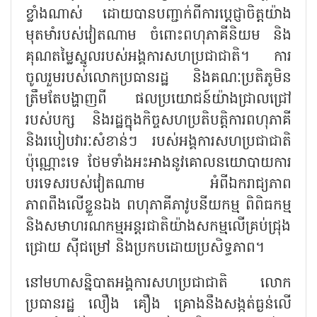
ខ្លាំងណាស់ ដោយបានបញ្ជាក់ពីការប្តេជ្ញាចិត្តយ៉ាង
មុតមាំរបស់វៀតណាម ចំពោះពហុភាគីនិយម និង
គុណតម្លៃស្នូលរបស់អង្គការសហប្រជាជាតិ។ ការ
ចូលរួមរបស់លោកប្រធានរដ្ឋ និងគណៈប្រតិភូមិន
ត្រឹមតែបង្ហាញពី ផលប្រយោជន៍យ៉ាងជ្រាលជ្រៅ
របស់បក្ស និងរដ្ឋក្នុងកិច្ចសហប្រតិបត្តិការពហុភាគី
និងរបៀបវារៈសំខាន់ៗ របស់អង្គការសហប្រជាជាតិ
ប៉ុណ្ណោះទេ ថែមទាំងអះអាងនូវគោលនយោបាយការ
បរទេសរបស់វៀតណាម អំពីឯករាជ្យភាព
ភាពពឹងលើខ្លួនឯង ពហុភាគីភាវូបនីយកម្ម ពិពិធកម្ម
និងសមាហរណកម្មអន្តរជាតិយ៉ាងសកម្មលើគ្រប់ជ្រុង
ជ្រោយ ស៊ីជម្រៅ និងប្រកបដោយប្រសិទ្ធភាព។
នៅមហាសន្និបាតអង្គការសហប្រជាជាតិ លោក
ប្រធានរដ្ឋ លឿង គឿង គ្រោងនឹងសង្កត់ធ្ងន់លើ