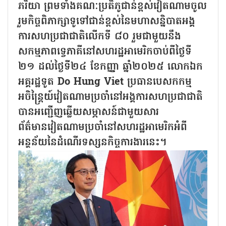
ភរិយា ព្រមទាំងគណៈប្រតិភូជាន់ខ្ពស់វៀតណាមចូល
រួមកិច្ចពិភាក្សាទូទៅជាន់ខ្ពស់នៃមហាសន្និបាតអង្គ
ការសហប្រជាជាតិលើកទី ៨០ រួមជាមួយនឹង
សកម្មភាពទ្វេភាគីនៅសហរដ្ឋអាមេរិកចាប់ពីថ្ងៃទី
២១ ដល់ថ្ងៃទី២៤ ខែកញ្ញា ឆ្នាំ២០២៥ លោកឯក
អគ្គរដ្ឋទូត Do Hung Viet ប្រធានបេសកកម្ម
អចិន្ត្រៃយ៍វៀតណាមប្រចាំនៅអង្គការសហប្រជាជាតិ
បានអញ្ជើញឆ្លើយសម្ភាសន៍ជាមួយសារ
ព័ត៌មានវៀតណាមប្រចាំនៅសហរដ្ឋអាមេរិកអំពី
អន្ថន័យនៃដំណើរទស្សនកិច្ចការងារនេះ។