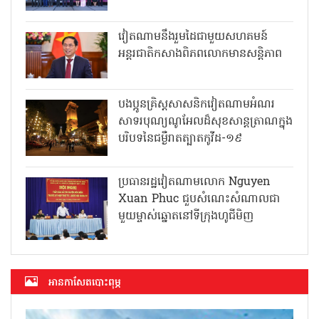
វៀតណាមនឹងរួមដៃជាមួយសហគមន៍
អន្តរជាតិកសាងពិភពលោកមានសន្តិភាព
បងប្អូនគ្រិស្តសាសនិកវៀតណាមអំណរ
សាទរបុណ្យណូអែលដ៏សុខសាន្តត្រាណក្នុង
បរិបទនៃជម្ងឺរាតត្បាតកូវីដ-១៩
ប្រធានរដ្ឋវៀតណាមលោក Nguyen
Xuan Phuc ជួបសំណេះសំណាលជា
មួយម្ចាស់ឆ្នោតនៅទីក្រុងហូជីមិញ
អាន​កាសែត​បោះពុម្ភ