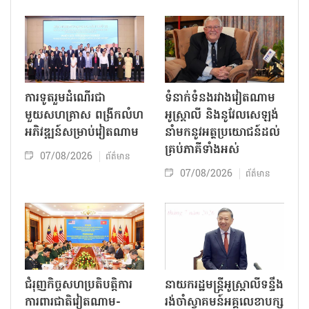
ការទូតរួមដំណើរជា
ទំនាក់ទំនងរវាងវៀតណាម
មួយសហគ្រាស ពង្រីកលំហ
អូស្ត្រាលី និងនូវែលសេឡង់
អភិវឌ្ឍន៍សម្រាប់វៀតណាម
នាំមកនូវអត្ថប្រយោជន៍ដល់
គ្រប់ភាគីទាំងអស់
07/08/2026
ព័ត៌មាន
07/08/2026
ព័ត៌មាន
ជំរុញកិច្ចសហប្រតិបត្តិការ
នាយករដ្ឋមន្ត្រីអូស្ត្រាលីទន្ទឹង
ការពារជាតិវៀតណាម-
រង់ចាំស្វាគមន៍អគ្គលេខាបក្ស