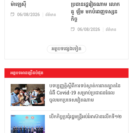
ម៉ាឡេស៊ី
ប្រធានរដ្ឋវៀតណាម លោក
តូ ឡឹម មកបំពេញទស្សន
06/08/2026
ព័ត៌មាន
កិច្ច
06/08/2026
ព័ត៌មាន
អត្ថបទផ្សេងទៀត
អត្ថបទអានច្រើនបំផុត
បទប្បញ្ញត្តិស្តីពីការទប់ស្កាត់ការរាតត្បាតនៃ
ជំងឺ Covid-19 សម្រាប់ប្រជាជនដែល
ចូលមកប្រទេសវៀតណាម
បើកកិច្ចប្រជុំរដ្ឋមន្ត្រីអប់រំអាស៊ានលើកទី១២