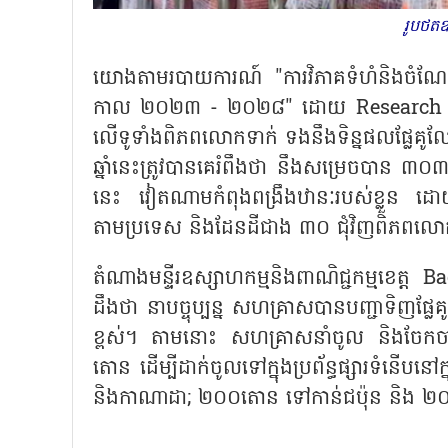
រូបថត
យោងតាមរបាយការណ៍ "ការវិភាគទំហំនិងចំណែកទី
កាល ២០២៣ - ២០២៨" ដោយ
Research 
លើទូទាំងពិភពលោកទាក់ ទងនឹងទិន្នផលផ្លែគូលែ
ឆ្នាំនេះត្រូវបានគេរំពឹងថា នឹងសម្រេចបាន 
នេះ វៀតណាមកំពុងពង្រឹងឋានៈរបស់ខ្លួន ដ
តាមប្រទេស និងដែនដីជាង ៣០ ជុំវិញពិភពលោក ដ
តំណាងមន្ទីរឧស្សាហកម្មនិងពាណិជ្ជកម្មខេត្ត
Ba
ដឹងថា នាបច្ចុប្បន្ន សហគ្រាសបានបញ្ជាទិញផ្លែគ
ខ្ពស់។ តាមនោះ សហគ្រាសនាំចូល និងចែកច
តោន ដើម្បីដាក់ចូលទៅក្នុងប្រព័ន្ធផ្សារទំនើប
និងកាណាដា; ២០០តោន ទៅកាន់ជប៉ុន និង ២០