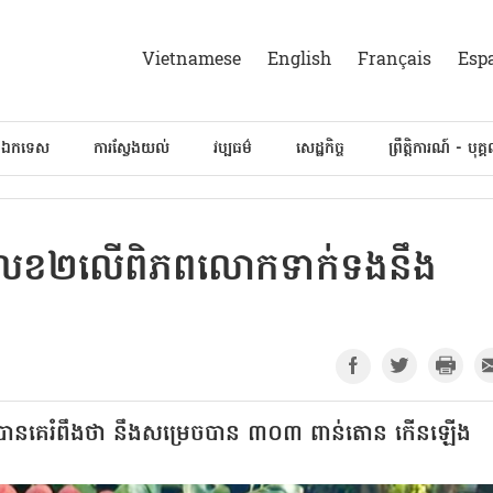
Vietnamese
English
Français
Esp
៍ឯកទេស
ការស្វែងយល់
វប្បធម៌
សេដ្ឋកិច្ច
ព្រឹត្តិការណ៍ - បុគ្
ក់លេខ២លើពិភពលោកទាក់ទងនឹង
ត្រូវបានគេរំពឹងថា នឹងសម្រេចបាន ៣០៣ ពាន់តោន កើនឡើង