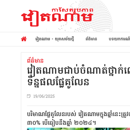
វៀតណាម - យុគសម័យថ្មី
ព័ត៌មាន
បទយកការណ
ព័ត៌មាន
វៀតណាមជាប់ចំណាត់ថ្នា
ទិន្នផលផ្លែគូលែន
19/06/2025
បរិមាណផ្លែគូលែនរបស់ វៀតណាមក្នុងឆ្នាំនេះ
៣០% បើធៀបនឹងឆ្នាំ ២០២៤។