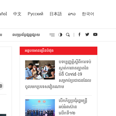
añol
中文
Русский
日本語
ລາວ
한국어
គល
ពហុប្រព័ន្ធផ្សព្វផ្សាយ
អត្ថបទអានច្រើនបំផុត
បទប្បញ្ញត្តិស្តីពីការទប់
ស្កាត់ការរាតត្បាតនៃ
ជំងឺ Covid-19
សម្រាប់ប្រជាជនដែល
ចូលមកប្រទេសវៀតណាម
បើកកិច្ចប្រជុំរដ្ឋមន្ត្រី
អប់រំអាស៊ាន
លើកទី១២