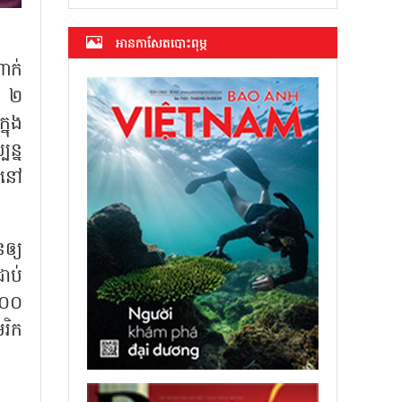
អាន​កាសែត​បោះពុម្ភ
ាក់
ខ ២
នុង
ន្ន
ននៅ
ឲ្យ
ដាប់
២០០
រិក