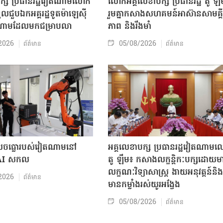
បក្ស ប្រធានរដ្ឋវៀតណាមលោក
លោក​អគ្គលេខាបក្ស ប្រធានរដ្ឋ តូ ឡឹ
ួលជួបឯកអគ្គរដ្ឋទូតម៉ាឡេស៊ី
រួមគ្នាកសាងសហគមន៍អាស៊ានសាមគ្គី
តណាមដែលមកជម្រាបលា
ភាព និងរឹងមាំ
2026
05/08/2026
ព័ត៌មាន
ព័ត៌មាន
៏លេចធ្លោរបស់វៀតណាមនៅ
អគ្គលេខាបក្ស ប្រធានរដ្ឋវៀតណាម
 AI សកល
តូ ឡឹម៖ កសាងលក្ខន្តិកៈបក្សដោយម
លក្ខណៈវិទ្យាសាស្ត្រ ងាយអនុវត្តន៍និង
2026
ព័ត៌មាន
មានកម្លាំងរស់យូរអង្វែង
05/08/2026
ព័ត៌មាន