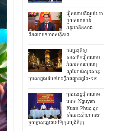
វៀតណាមនឹងរួមដៃជា
មួយសហគមន៍
អន្តរជាតិកសាង
ពិភពលោកមានសន្តិភាព
បងប្អូនគ្រិស្ត
សាសនិកវៀតណាម
អំណរសាទរបុណ្យ
ណូអែលដ៏សុខសាន្ត
ត្រាណក្នុងបរិបទនៃជម្ងឺរាតត្បាតកូវីដ-១៩
ប្រធានរដ្ឋវៀតណាម
លោក Nguyen
Xuan Phuc ជួប
សំណេះសំណាលជា
មួយម្ចាស់ឆ្នោតនៅទីក្រុងហូជីមិញ