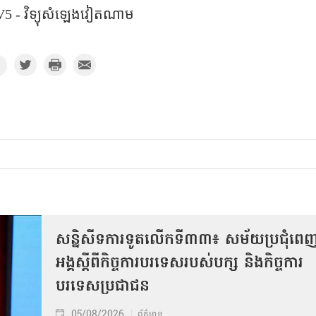
5​ - វិទ្យុសំឡេងវៀតណាម​
សន្និសីទការទូតលើកទី៣៣៖ សម័យប្រជុំពេ
អង្គស្តីពីកិច្ច​ការបរទេសរបស់​បក្ស និងកិច្ច​ការ
បរទេសប្រជាជន
05/08/2026
ព័ត៌មាន