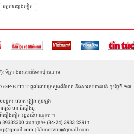
អត្ថបទផ្សេងទៀត
(ICP): ទីភ្នាក់ងារសារព័ត៌មានវៀតណាម
1
 137/GP-BTTTT ផ្តល់ដោយក្រសួងព័ត៌មាន និងសារគមនាគមន៍ ចុះថ្ងៃទី ១៧
លបន្ទុក៖ លោក ង្វៀន តួនឡុង
ោកស្រី ហា ធីតឿងធូ
ី លីធឿងគៀត រដ្ឋធានីហាណូយ ។
24) 39332300 លេខហ្វាក់៖ (84-24) 3933 2291។
amvnp@gmail.com | khmervnp@gmail.com