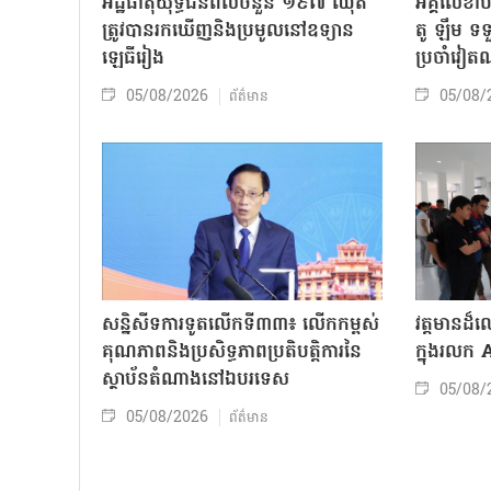
អដ្ឋិធាតុយុទ្ធជនពលីចំនួន ១៩៧ ឈុត
អគ្គលេខា
ត្រូវបានរកឃើញនិងប្រមូលនៅឧទ្យាន
តូ ឡឹម ទទ
ឡេធីរៀង
ប្រចាំវៀ
05/08/2026
05/08/
ព័ត៌មាន
សន្និសីទការទូតលើកទី៣៣៖ លើក​កម្ពស់
វត្តមានដ
គុណភាពនិងប្រសិទ្ធភាពប្រតិបត្តិការ​នៃ
ក្នុងរលក
ស្ថាប័ន​​តំណាងនៅឯ​បរទេស​
05/08/
05/08/2026
ព័ត៌មាន