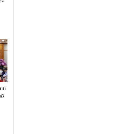
ម៖
លោក
ាន