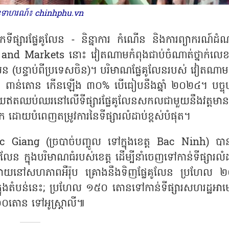
ឧទាហរណ៍៖ chinhphu.vn
ផ្សារផ្លែគូលែន - និន្នាការ កំណើន និងការព្យាករណ៍ដំណ
and Markets នោះ វៀតណាមកំពុងជាប់ចំណាត់ថ្នាក់លេ
ន (បន្ទាប់ពីប្រទេសចិន)។ បរិមាណផ្លែគូលែនរបស់ វៀតណាមក្
៣០៣ ពាន់តោន កើនឡើង ៣០% បើធៀបនឹងឆ្នាំ ២០២៤។ បច្ចុប្ប
ោយឥតឈប់ឈរនៅលើទីផ្សារផ្លែគូលែនសកលជាមួយនឹងវត្តមា
ោយបំពេញតម្រូវការនៃទីផ្សារលំដាប់ខ្ពស់បំផុត។
c Giang (ច្របាច់បញ្ចូល ទៅក្នុងខេត្ត Bac Ninh) បាន
ូលែន ក្នុងបរិមាណធំរបស់ខេត្ត ដើម្បីនាំចេញទៅកាន់ទីផ្សារលំ
ាយនៅសហភាពអឺរ៉ុប គ្រោងនឹងទិញផ្លែគូលែន ប្រហែល 
នៅក្នុងតំបន់នេះ; ប្រហែល ១៥០ តោនទៅកាន់ទីផ្សារសហរដ្ឋអាមេ
០តោន ទៅអូស្ត្រាលី៕