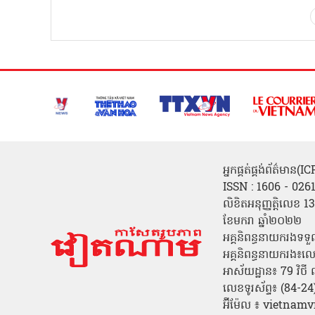
អ្នកផ្គត់ផ្គង់ព័ត៌មាន
ISSN : 1606 - 026
លិខិតអនុញ្ញត្តិលេខ
ខែមករា ឆ្នាំ២០២២
អគ្គនិពន្ធនាយករងទទួ
អគ្គនិពន្ធនាយករង៖ល
អាស័យដ្ឋាន៖ 79 វិថ
លេខទូរស័ព្ទ៖ (84-
អ៊ីម៉ែល ៖ vietn