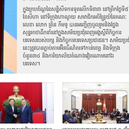
ក្នុងក្របខ័ណ្ឌនៃសន្និសីទការទូតលើកទី៣៣ នៅព្រឹកថ្ងៃទី៥
ខែសីហា នៅទីក្រុងហាណូយ សមាជិកអចិន្ត្រៃយ៍នៃគណៈ
លេខា លោក ត្រិន កឹម​ទូ បានអញ្ជើញ​ចូលរួមនិងថ្លែង
សុន្ទរកថាដឹកនាំនៅក្នុងសម័យប្រជុំពេញអង្គស្តីពី​​កិច្ច​ការ
បរទេសរបស់​បក្ស និងកិច្ច​ការបរទេស​ប្រជាជន។ សម័យប្រជុ
នេះត្រូវបានភ្ជាប់តាមអ៊ីនធឺណិតទៅកាន់ខេត្ត និងទីក្រុង
ចំនួន៣៤ និងការិយាល័យតំណាងវៀតណាមនៅឯ​
បរទេស។