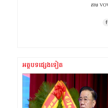
តាម​ VOV
អត្ថបទផ្សេងទៀត