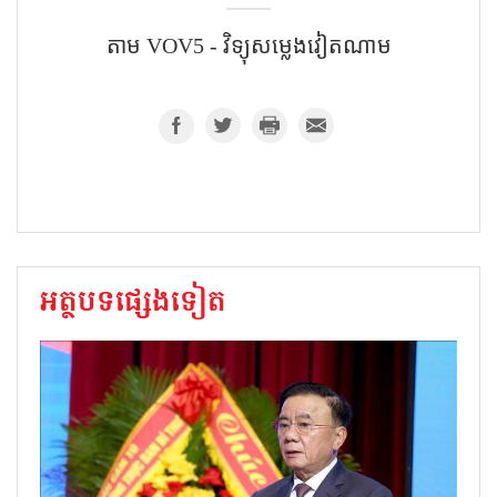
តាម​ VOV5 - វិទ្យុសម្លេងវៀតណាម
អត្ថបទផ្សេងទៀត