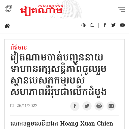
ព័ត៌មាន
វៀតណាមចាត់បញ្ជូននាយ
ទាហាន​រក្សសន្តិភាព​ចូលរួម​
ស្ថានបេសកកម្ម​របស់
សហភាពអឺរ៉ុបជាលើកដំបូង
26/11/2022
លោកឧត្តមសេនីយឯក Hoang Xuan Chien