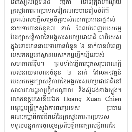
នារសៀលថ្ងៃទី២៤ វិច្ឆិកា នៅទីក្រុងហាណូយ
ក្រសួងការពារប្រទេសវៀតណាមបានរៀបចំពិធី
ប្រគល់សេចក្ដីសម្រេចិត្តរបស់លោកប្រធានរដ្ឋដល់
នាយទាហានចំនួន៧ នាក់ ដែលបំពេញបេសកម្ម
ថែរក្សាសន្តិភាពនៃអង្គការសហប្រជាជាតិ ជាពិសេស
ក្នុងនោះមាននាយទាហានចំនួន ២ នាក់បានបំពេញ
បេសកកម្មនៅស្ថានបេសកកម្មហ្វឺកហ្វឹនរបស់
សហភាពអឺរ៉ុប។ ព្រមទាំងធ្វើការបូកសរុបអាណត្តិ
របស់នាយទាហានចំនួន ២ នាក់ ដែលអនុវត្តន៍
បេសកកម្មរក្សាសន្តិភាពនៃអង្គការសហប្រជាជាតិនៅ
សាធារណរដ្ឋអាហ្វ្រិកកណ្តាល និងស៊ូដង់ខាងត្បូង។
លោកឧត្តមសេនីយឯក Hoang Xuan Chien
អនុរដ្ឋមន្ត្រីក្រសួងការពារប្រទេស ប្រធាន
គណៈកម្មាធិការដឹកនាំនៃក្រសួងការពារប្រទេស
ទទួលបន្ទុកការចូលរួមប្រតិបត្តិការរក្សាសន្តិភាពនៃ