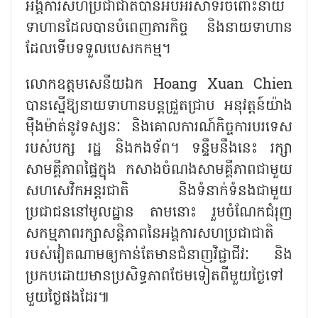
អង្គការសហប្រជាជាតិបានអបអរសាទរចំពោះនាយ
ទាហានដែលបានបំពេញភារកិច្ច និងនាយទាហាន
ដែលទើបទទួលបេសកកម្ម។
លោកឧត្តមសេនីយឯក Hoang Xuan Chien
បានស្នើឱ្យនាយទាហានបន្តជ្រួតជ្រាប អនុវត្តន៍យ៉ាង
ម៉ឺងម៉ាត់នូវទស្សនៈ និងគោលការណ៍កិច្ចការបរទេស
របស់បក្ស រដ្ឋ និងកងទ័ព។ ទន្ទឹមនឹងនេះ រក្សា
សាមគ្គីភាពផ្ទៃក្នុង កសាងចំណងសាមគ្គីភាពជាមួយ
សហសេវិកអន្តរជាតិ និងទំនាក់ទំនងជាមួយ
ប្រជាជននៅមូលដ្ឋាន តាមនោះ រួមចំណែកជំរុញ
សកម្មភាពរក្សាសន្តិភាពនៃអង្គការសហប្រជាជាតិ
របស់វៀតណាមឲ្យកាន់តែមានជំនាញវិជ្ជាជីវៈ និង
ប្រកបដោយមានប្រសិទ្ធភាពថែមទៀតពីមួយថ្ងៃទៅ
មួយថ្ងៃផងដែរ៕