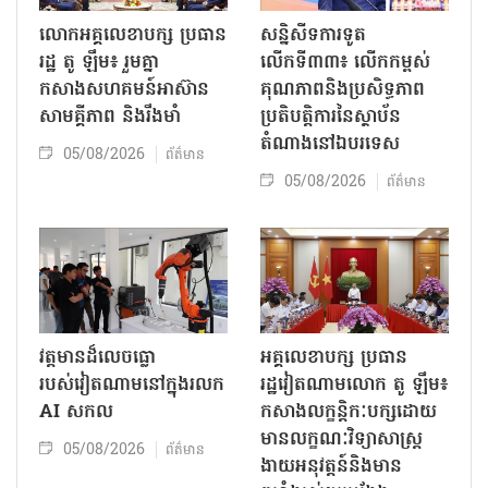
លោក​អគ្គលេខាបក្ស ប្រធាន
សន្និសីទការទូត
រដ្ឋ តូ ឡឹម៖ រួមគ្នា
លើកទី៣៣៖ លើក​កម្ពស់
កសាងសហគមន៍អាស៊ាន
គុណភាពនិងប្រសិទ្ធភាព
សាមគ្គីភាព និងរឹងមាំ
ប្រតិបត្តិការ​នៃស្ថាប័ន​​
តំណាងនៅឯ​បរទេស​
05/08/2026
ព័ត៌មាន
05/08/2026
ព័ត៌មាន
វត្តមានដ៏លេចធ្លោ
អគ្គលេខាបក្ស ប្រធាន
របស់វៀតណាមនៅក្នុងរលក
រដ្ឋវៀតណាមលោក តូ ឡឹម៖
AI សកល
កសាងលក្ខន្តិកៈបក្សដោយ
មានលក្ខណៈវិទ្យាសាស្ត្រ
05/08/2026
ព័ត៌មាន
ងាយអនុវត្តន៍និងមាន