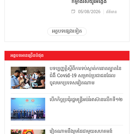
កម្លាំងរស់យូរអង្វែង
05/08/2026
ព័ត៌មាន
អត្ថបទផ្សេងទៀត
អត្ថបទអានច្រើនបំផុត
បទប្បញ្ញត្តិស្តីពីការទប់ស្កាត់ការរាតត្បាតនៃ
ជំងឺ Covid-19 សម្រាប់ប្រជាជនដែល
ចូលមកប្រទេសវៀតណាម
បើកកិច្ចប្រជុំរដ្ឋមន្ត្រីអប់រំអាស៊ានលើកទី១២
វៀតណាមនឹងរួមដៃជាមួយសហគមន៍