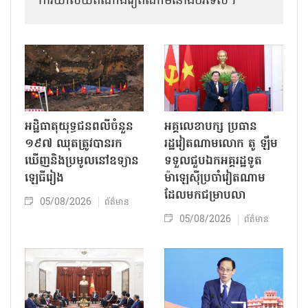
ការិយាល័យតំណាងវៀតណាមនៅឯ​បរទេស។
អដ្ឋិធាតុយុទ្ធជនពលីចំនួន
អគ្គលេខាបក្ស ប្រធាន
១៩៧ ឈុតត្រូវបានរក
រដ្ឋវៀតណាមលោក តូ ឡឹម
ឃើញនិងប្រមូលនៅឧទ្យាន
ទទួលជួបឯកអគ្គរដ្ឋទូត
ឡេធីរៀង
ម៉ាឡេស៊ីប្រចាំវៀតណាម
ដែលមកជម្រាបលា
05/08/2026
ព័ត៌មាន
05/08/2026
ព័ត៌មាន