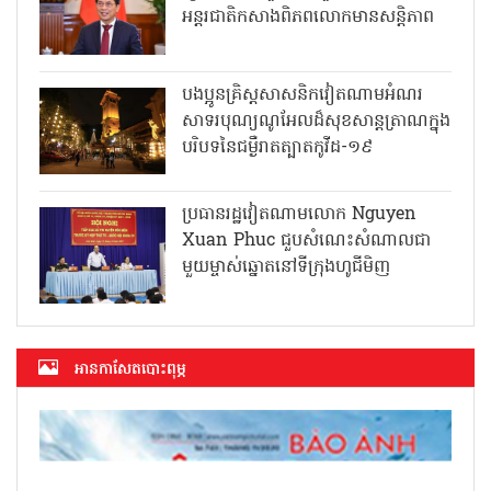
អន្តរជាតិកសាងពិភពលោកមានសន្តិភាព
បងប្អូនគ្រិស្តសាសនិកវៀតណាមអំណរ
សាទរបុណ្យណូអែលដ៏សុខសាន្តត្រាណក្នុង
បរិបទនៃជម្ងឺរាតត្បាតកូវីដ-១៩
ប្រធានរដ្ឋវៀតណាមលោក Nguyen
Xuan Phuc ជួបសំណេះសំណាលជា
មួយម្ចាស់ឆ្នោតនៅទីក្រុងហូជីមិញ
អាន​កាសែត​បោះពុម្ភ