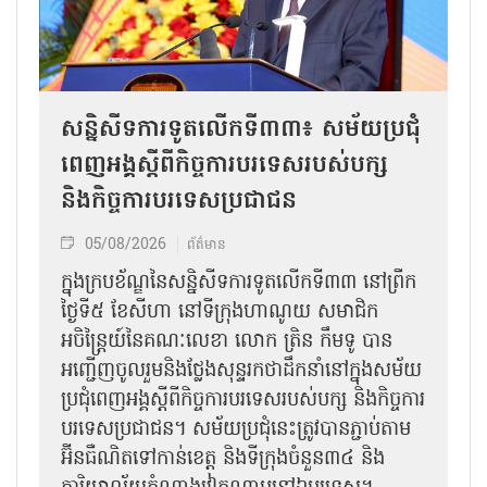
សន្និសីទការទូតលើកទី៣៣៖ សម័យប្រជុំ
ពេញអង្គស្តីពីកិច្ច​ការបរទេសរបស់​បក្ស
និងកិច្ច​ការបរទេសប្រជាជន
05/08/2026
ព័ត៌មាន
ក្នុងក្របខ័ណ្ឌនៃសន្និសីទការទូតលើកទី៣៣ នៅព្រឹក
ថ្ងៃទី៥ ខែសីហា នៅទីក្រុងហាណូយ សមាជិក
អចិន្ត្រៃយ៍នៃគណៈលេខា លោក ត្រិន កឹម​ទូ បាន
អញ្ជើញ​ចូលរួមនិងថ្លែងសុន្ទរកថាដឹកនាំនៅក្នុងសម័យ
ប្រជុំពេញអង្គស្តីពី​​កិច្ច​ការបរទេសរបស់​បក្ស និងកិច្ច​ការ
បរទេស​ប្រជាជន។ សម័យប្រជុំនេះត្រូវបានភ្ជាប់តាម
អ៊ីនធឺណិតទៅកាន់ខេត្ត និងទីក្រុងចំនួន៣៤ និង