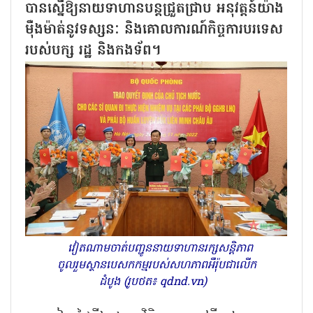
បានស្នើឱ្យនាយទាហានបន្តជ្រួតជ្រាប អនុវត្តន៍យ៉ាង
ម៉ឺងម៉ាត់នូវទស្សនៈ និងគោលការណ៍កិច្ចការបរទេស
របស់បក្ស រដ្ឋ និងកងទ័ព។
វៀតណាមចាត់បញ្ជូននាយទាហានរក្សសន្តិភាព
ចូលរួមស្ថានបេសកកម្មរបស់សហភាពអឺរ៉ុបជាលើក
ដំបូង (រូបថត៖ qdnd.vn)