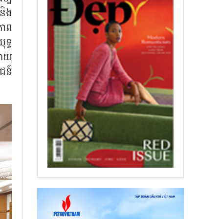
និង
ុភាព
ុទ្ធ
រាយ
ជន៍