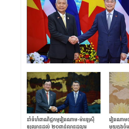
នាំទំហំពាណិជ្ជកម្មវៀតណាម-ម៉ាឡេស៊ី
វៀតណាមចា
ឲ្យឈានដល់ ២០ពាន់លានដុល្លារ
មួយក្នុង