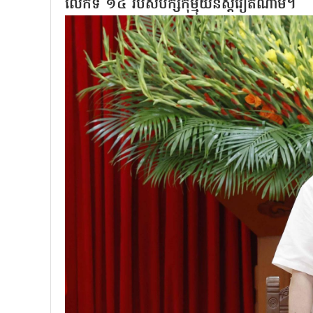
លើកទី ១៤ របស់បក្សកុម្មុយនិស្តវៀតណាម។