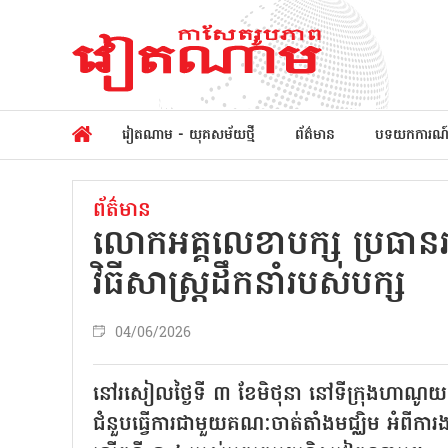
វៀតណាម - យុគសម័យថ្មី
ព័ត៌មាន
បទយកការណ
ព័ត៌មាន
លោកអគ្គលេខាបក្ស ប្រធានរដ្ឋ តូ
វិធីសាស្រ្តដឹកនាំរបស់បក្ស
04/06/2026
នៅរសៀលថ្ងៃទី ៣ ខែមិថុនា នៅទីក្រុងហាណូយ 
ជំនួបធ្វើការជាមួយគណៈចាត់តាំងមជ្ឈិម អំពីការ