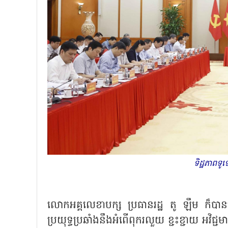
ទិដ្ឋភាពទ
លោកអគ្គលេខាបក្ស ប្រធានរដ្ឋ តូ ឡឹម ក៏បានស្ន
ប្រយុទ្ធប្រឆាំងនឹងអំពើពុករលួយ ខ្ជះខ្ជាយ អវិជ