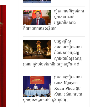
វៀតណាមនឹងរួមដៃជា
មួយសហគមន៍
អន្តរជាតិកសាង
ពិភពលោកមានសន្តិភាព
បងប្អូនគ្រិស្ត
សាសនិកវៀតណាម
អំណរសាទរបុណ្យ
ណូអែលដ៏សុខសាន្ត
ត្រាណក្នុងបរិបទនៃជម្ងឺរាតត្បាតកូវីដ-១៩
ប្រធានរដ្ឋវៀតណាម
លោក Nguyen
Xuan Phuc ជួប
សំណេះសំណាលជា
មួយម្ចាស់ឆ្នោតនៅទីក្រុងហូជីមិញ