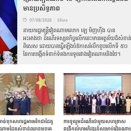
មានប្រសិទ្ធភាព
07/08/2026
ព័ត៌មាន
នាយករដ្ឋមន្ត្រីវៀតណាមលោក ឡេ មិញហ៊ឹង បាន
អះអាងថា ដំណើរទស្សនកិច្ចលើកនេះមានអត្ថន័យដ៏សំខាន
ពិសេស ដោយបានធ្វើឡើងចំឱកាសរំលឹកខួបលើកទី ៥០
នៃការបង្កើតទំនាក់ទំនងការទូតរវាងវៀតណាមនិងថៃ។
ត់ទុកសហរដ្ឋអាមេរិកជាដៃគូ
ការទូតរួមដំណើរជាមួយសហគ្រាស
ចំណោមដៃគូសំខាន់ឈានមុខគេ
ពង្រីកលំហអភិវឌ្ឍន៍សម្រាប់វៀតណា