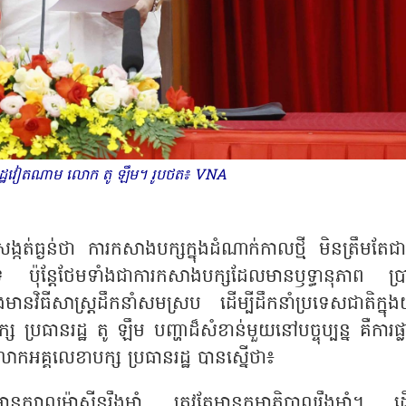
ានរដ្ឋវៀតណាម លោក តូ ឡឹម។ រូបថត៖ VNA
ត់ធ្ងន់ថា ការកសាងបក្សក្នុងដំណាក់កាលថ្មី មិនត្រឹមតែជា
ទេ ប៉ុន្តែថែមទាំងជាការកសាងបក្សដែលមានឫទ្ធានុភាព ប្រាជ
ងមានវិធីសាស្រ្តដឹកនាំសមស្រប ដើម្បីដឹកនាំប្រទេសជាតិក្នុ
ានរដ្ឋ តូ ឡឹម បញ្ហាដ៏សំខាន់មួយនៅបច្ចុប្បន្ន គឺការផ្ល
ក្ស។ លោកអគ្គលេខាបក្ស ប្រធានរដ្ឋ បានស្នើថា៖
ីមានក្បាលម៉ាស៊ីនរឹងមាំ ត្រូវតែមានកម្មាភិបាលរឹងមាំ។ ដើម