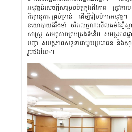
អនុវត្តន៍សេចក្តីសម្រេចចិត្តក្នុងជីវភាព ត្រ
កិត្យានុភាពគ្រប់គ្រាន់ ដើម្បីរៀបចំការអនុវត្ត។
នយោបាយដ៏រឹងមាំ ចរិតលក្ខណៈសីលធម៌ដ៏ភ្លឺស្វាង 
សាស្ត្រ សមត្ថភាពគ្រប់គ្រងទំនើប សមត្ថភាពផ្
បញ្ហា សមត្ថភាពសន្ទនាជាមួយប្រជាជន និងស្មា
រួមផងដែរ»។