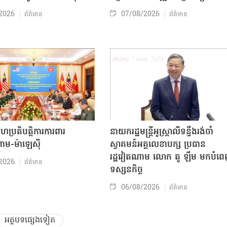
2026
07/08/2026
ព័ត៌មាន
ព័ត៌មាន
សហប្រតិបត្តិការការពារ
នាយករដ្ឋមន្ត្រីអូស្ត្រាលីទន្ទឹងរង់ចាំ
ាម-ម៉ាឡេស៊ី
ស្វាគមន៍អគ្គលេខាបក្ស ប្រធាន
រដ្ឋវៀតណាម លោក តូ ឡឹម មកបំព
2026
ព័ត៌មាន
ទស្សនកិច្ច
06/08/2026
ព័ត៌មាន
អត្ថបទផ្សេងទៀត