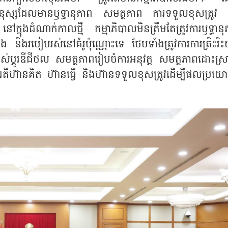
ូវការមនុស្សដែលមានឫទ្ធានុភាព សមត្ថភាព ការទទួលខុសត្រូវ 
 នៅក្នុងដំណាក់កាលថ្មី កម្មាភិបាលមិនត្រឹមតែត្រូវការឫទ្ធាន
និងរបៀបរស់នៅគំរូប៉ុណ្ណោះទេ ថែមទាំងត្រូវការការត្រិះរិះយ
លាស់ប្តូរឌីជីថល សមត្ថភាពរៀបចំការអនុវត្ត សមត្ថភាពដោះស្
រតីហ៊ានគិត ហ៊ានធ្វើ និងហ៊ានទទួលខុសត្រូវដើម្បីផលប្រយោ