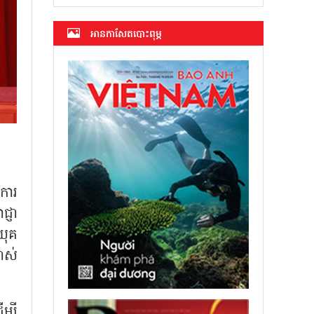
អាន​កាសែត​បោះពុម្ភ
ការ
្ញា
ងយុគ
ាស់
្បី