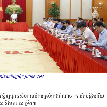
ូទៅនៃសម័យប្រជុំ។ រូបថត៖ VNA
ើឲ្យផ្តោតសំខាន់លើការគ្រប់គ្រងអំណាច ការរឹតបន្តឹងវិន័យ 
្ជមាន និងភាពនៅទ្រឹង៕