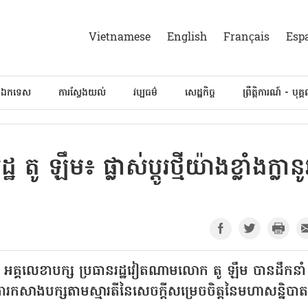
Vietnamese
English
Français
Esp
៍ឯកទេស
ការស្វែងយល់
វប្បធម៌
សេដ្ឋកិច្ច
ព្រឹត្តិការណ៍ - បុគ្
 ឡឹម៖ ផ្លាស់ប្ដូរថ្មីយ៉ាងខ្លាំងក្លានូ
អគ្គលេខាបក្ស ប្រធានរដ្ឋវៀតណាមលោក តូ ឡឹម បានដឹកនាំ
ងារកសាងបក្សតាមស្មារតីនៃសេចក្តីសម្រេចចិត្តនៃមហាសន្និបាត