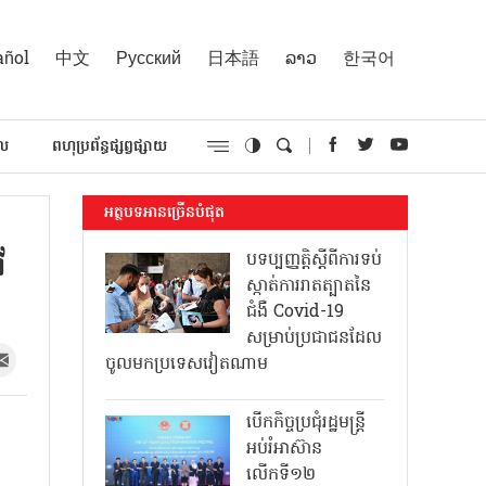
añol
中文
Русский
日本語
ລາວ
한국어
គល
ពហុប្រព័ន្ធផ្សព្វផ្សាយ
អត្ថបទអានច្រើនបំផុត
វ
បទប្បញ្ញត្តិស្តីពីការទប់
ស្កាត់ការរាតត្បាតនៃ
ជំងឺ Covid-19
សម្រាប់ប្រជាជនដែល
ចូលមកប្រទេសវៀតណាម
បើកកិច្ចប្រជុំរដ្ឋមន្ត្រី
អប់រំអាស៊ាន
លើកទី១២