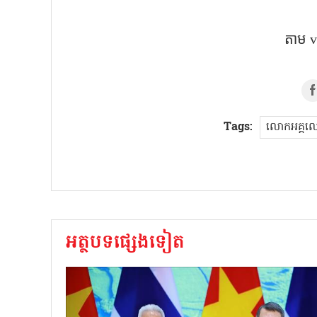
តាម​ 
Tags:
លោកអគ្គលេខ
អត្ថបទផ្សេងទៀត