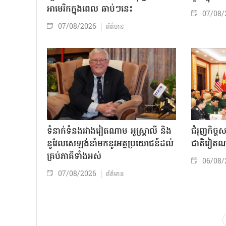
អាមេរិកក្នុងពេល ឆាប់ៗនេះ
07/08/
07/08/2026
ព័ត៌មាន
ទំនាក់ទំនងរវាងវៀតណាម អូស្ត្រាលី និង
ជំរុញកិច្ច
នូវែលសេឡង់នាំមកនូវអត្ថប្រយោជន៍ដល់
ជាតិវៀតណ
គ្រប់ភាគីទាំងអស់
06/08/
07/08/2026
ព័ត៌មាន