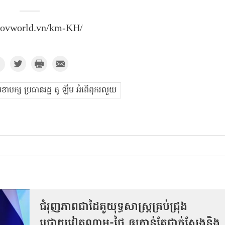
vovworld.vn/km-KH/
ាបក្ស ប្រធានរដ្ឋ តូ ឡឹម អំពើពុករលួយ
ជំរុញភាពជាដៃគូយុទ្ធសាស្ត្រគ្រប់ជ្រុង
ជ្រោយវៀតណាម-ថៃ ឲ្យកាន់តែជាក់ស្ដែងនិង