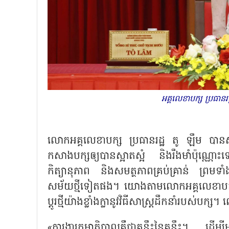
អគ្គលេខាបក្ស ប្រធ
លោកអគ្គលេខាបក្ស ប្រធានរដ្ឋ តូ ឡឹម បានសង្ក
កសាងបក្សឲ្យបានស្អាតស្អំ និងរឹងមាំប៉ុណ្ណោះ
កិត្យានុភាព និងសមត្ថភាពគ្រប់គ្រាន់ ព្រមទាំ
សម័យថ្មីទៀតផង។ យោងតាមលោកអគ្គលេខាបក្ស ប្រធ
ប្ដូរថ្មីយ៉ាងខ្លាំងក្លានូវវិធីសាស្រ្តដឹកនាំរបស់ប
«ការងារកម្មាភិបាលគឺជាគន្លឹះនៃគន្លឹះ។ ដើម្ប