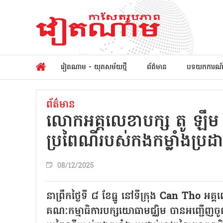
វៀតណាម - យុគសម័យថ្មី
ព័ត៌មាន
បទយកការណ
ព័ត៌មាន
លោកអគ្គលេខាបក្ស តូ ឡឹម 
ប្រពៃណីរបស់កងកម្លាំងប្រដ
08/12/2025
នាព្រឹកថ្ងៃទី ៨ ខែធ្នូ នៅទីក្រុង Can Tho អ
គណៈកម្មាធិការបក្សយោធាមជ្ឈិម បានអញ្ជើញចូលរួ