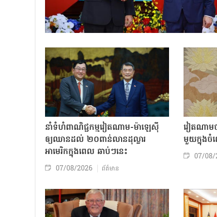
នាំទំហំពាណិជ្ជកម្មវៀតណាម-ម៉ាឡេស៊ី
វៀតណាមចា
ឲ្យឈានដល់ ២០ពាន់លានដុល្លារ
មួយក្នុង
អាមេរិកក្នុងពេល ឆាប់ៗនេះ
07/08/
07/08/2026
ព័ត៌មាន