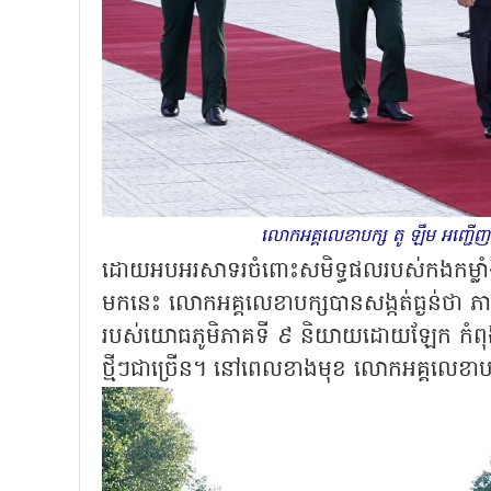
លោកអគ្គលេខាបក្ស តូ ឡឹម អញ្ជើ
ដោយអបអរសាទរចំពោះសមិទ្ធផលរបស់កងកម្លាំងប្
មកនេះ លោកអគ្គលេខាបក្សបានសង្កត់ធ្ងន់ថា ភារ
របស់យោធភូមិភាគទី ៩ និយាយដោយឡែក កំពុងដាក
ថ្មីៗជាច្រើន។ នៅពេលខាងមុខ លោកអគ្គលេខាបក