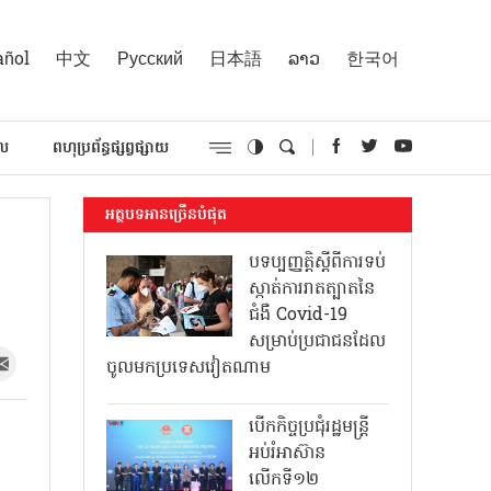
añol
中文
Русский
日本語
ລາວ
한국어
គល
ពហុប្រព័ន្ធផ្សព្វផ្សាយ
អត្ថបទអានច្រើនបំផុត
បទប្បញ្ញត្តិស្តីពីការទប់
ស្កាត់ការរាតត្បាតនៃ
ជំងឺ Covid-19
សម្រាប់ប្រជាជនដែល
ចូលមកប្រទេសវៀតណាម
បើកកិច្ចប្រជុំរដ្ឋមន្ត្រី
អប់រំអាស៊ាន
លើកទី១២