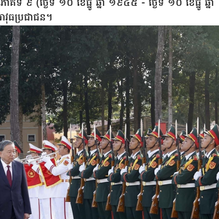
ី ៩ (ថ្ងៃទី ១០ ខែធ្នូ ឆ្នាំ ១៩៤៥ - ថ្ងៃទី ១០ ខែធ្នូ ឆ្នាំ
អាវុធប្រជាជន។