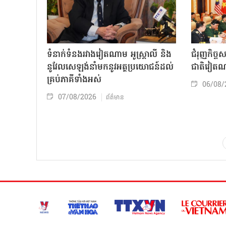
ទំនាក់ទំនងរវាងវៀតណាម អូស្ត្រាលី និង
ជំរុញកិច្ច
នូវែលសេឡង់នាំមកនូវអត្ថប្រយោជន៍ដល់
ជាតិវៀតណ
គ្រប់ភាគីទាំងអស់
06/08/
07/08/2026
ព័ត៌មាន