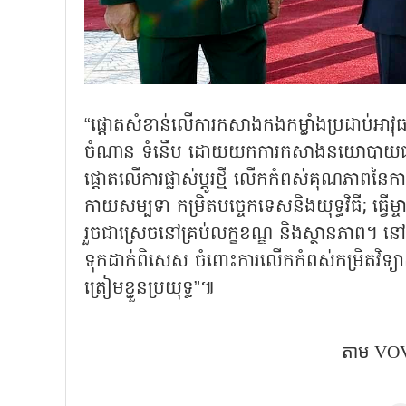
“ផ្តោតសំខាន់លើការកសាងកងកម្លាំងប្រដាប់អាវុធ
ចំណាន ទំនើប ដោយយកការកសាងនយោបាយជា មូលដ
ផ្តោតលើការផ្លាស់ប្ដូរថ្មី លើកកំពស់គុណភាពនៃការ
កាយសម្បទា កម្រិតបច្ចេកទេសនិងយុទ្ធវិធី; ធ្វើម្
រួចជាស្រេចនៅគ្រប់លក្ខខណ្ឌ និងស្ថានភាព។ នៅក្នុង
ទុកដាក់ពិសេស ចំពោះការលើកកំពស់កម្រិតវិទ្យាសាស្
ត្រៀមខ្លួនប្រយុទ្ធ”៕
តាម VOV5