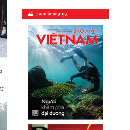
អាន​កាសែត​បោះពុម្ភ
លង
ឈម