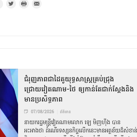
ជំរុញភាពជាដៃគូយុទ្ធសាស្ត្រគ្រប់ជ្រុង
ជ្រោយវៀតណាម-ថៃ ឲ្យកាន់តែជាក់ស្ដែងនិង
មានប្រសិទ្ធភាព
07/08/2026
ព័ត៌មាន
នាយករដ្ឋមន្ត្រីវៀតណាមលោក ឡេ មិញហ៊ឹង បាន
អះអាងថា ដំណើរទស្សនកិច្ចលើកនេះមានអត្ថន័យដ៏សំខាន