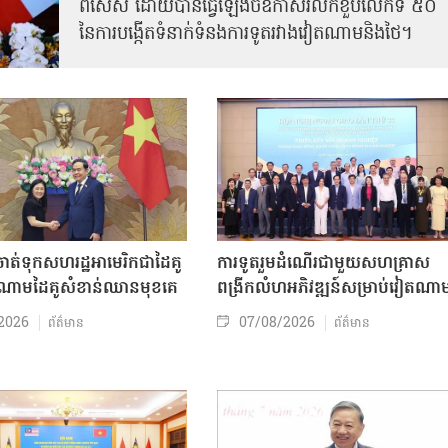
ពិសេស ដោយបានធ្វើឡើងចំឱកាសរំលឹកខួបលើកទី ៥០
នៃការបង្កើតទំនាក់ទំនងការទូតរវាងវៀតណាមនិងថៃ។
ត់ទុកសហរដ្ឋអាមេរិកជាដៃគូ
ការទូតរួមដំណើរជាមួយសហគ្រាស
ចំណោមដៃគូសំខាន់ឈានមុខគេ
ពង្រីកលំហអភិវឌ្ឍន៍សម្រាប់វៀតណា
2026
07/08/2026
ព័ត៌មាន
ព័ត៌មាន