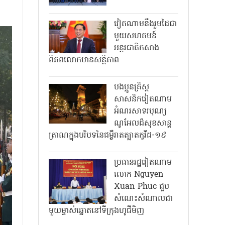
វៀតណាមនឹងរួមដៃជា
មួយសហគមន៍
អន្តរជាតិកសាង
ពិភពលោកមានសន្តិភាព
បងប្អូនគ្រិស្ត
សាសនិកវៀតណាម
អំណរសាទរបុណ្យ
ណូអែលដ៏សុខសាន្ត
ត្រាណក្នុងបរិបទនៃជម្ងឺរាតត្បាតកូវីដ-១៩
ប្រធានរដ្ឋវៀតណាម
លោក Nguyen
Xuan Phuc ជួប
សំណេះសំណាលជា
មួយម្ចាស់ឆ្នោតនៅទីក្រុងហូជីមិញ