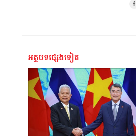
អត្ថបទផ្សេងទៀត