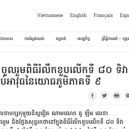
Vietnamese
English
Français
Esp
៍ឯកទេស
ការស្វែងយល់
វប្បធម៌
សេដ្ឋកិច្ច
ព្រឹត្តិការណ៍ - បុគ្
ចូលរួមពិធីរំលឹកខួបលើកទី ៨០ ទិវា
ាប់អាវុធនៃយោធភូមិភាគទី ៩
គ្គលេខាបក្សកុម្មុយនិស្តវៀត ណាមលោក តូ ឡឹម លេខា
ម និងថ្លែងសុន្ទរកថានៅក្នុងពិធីរំលឹកខួបលើកទី ៨០ ទិវា