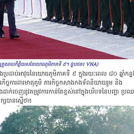
ញត្រួតពលកិត្តិយសនៃយោធភូមិភាគទី ៩។ (រូបថត៖ VNA)
រដាប់អាវុធនៃយោធភូមិភាគទី ៩ ក្នុងរយៈពេល ៨០ ឆ្នាំកន្
កិច្ចការពារមាតុភូមិ ភារកិច្ចកសាងកងទ័ពនិយាយរួម និង
់ចេញនូវតម្រូវការកាន់តែខ្ពស់នៅក្នុងបរិបទនៃបញ្ហា ប្រ
្សបានស្នើថា៖