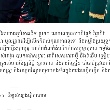
នៃយោធភូមិភាគទី៩ ប្រកប ដោយលក្ខណៈបដិវត្តន៍ វិជ្ជាជីវៈ
្ឋានដើម្បីលើកកំពស់គុណភាពទូទៅ និងកម្លាំងប្រយុទ្ធ
ហ្វឹកហ្វឺនប្រយុទ្ធ ហាត់ពត់លត់ដំលើកកំពស់ឫទ្ធានុភាព កម្លាំ
ចាស់អាវុធ ឧបករណ៍សម្ភារៈ ជាពិសេសអាវុធថ្មី និងទំនើប ត្រៀមខ
លំហអភិវឌ្ឍន៍ថ្មី ស្ថានភាព និងភារកិច្ចថ្មីៗ ចាំបាច់ត្រូវយកចិ
ត្រ និងបច្ចេកវិទ្យាសម្រាប់កងទ័ពក្នុងការងារហ្វឹកហ្វឺន និង
​​ - វិទ្យុសំឡេងវៀតណាម​