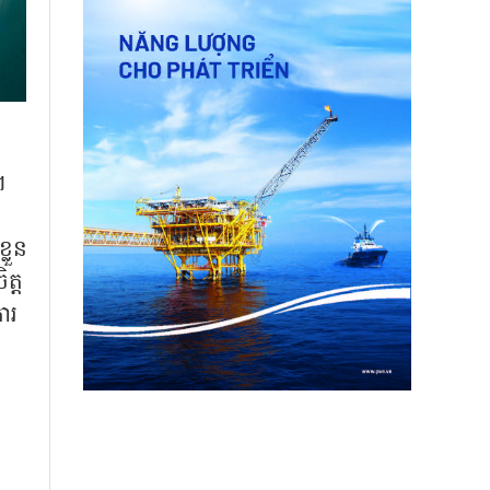
។
ង
្លួន
ត្ត
ការ