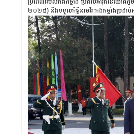
ប្រពៃណីរបស់កងកម្លាំង ប្រដាប់អាវុធនៃយោធភូមិភាគទ
២០២៥) និងទទួលកិត្តិនាមវីរៈកងកម្លាំងប្រដាប់