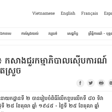
Vietnamese
English
Français
Esp
៍ឯកទេស
ការស្វែងយល់
វប្បធម៌
សេដ្ឋកិច្ច
ព្រឹត្តិការណ៍ - បុគ្
៖ កសាងជួរកម្មាភិបាលស៊ើបការណ៍
ុតស្រួច
គនាយកដ្ឋានទី ២ បានរៀបចំពិធីរំលឹកខួបលើកទី ៨០ ទិវា
ៃទី ២៥ ខែតុលា ឆ្នាំ ១៩៤៥ - ថ្ងៃទី ២៥ ខែតុលា ឆ្នាំ