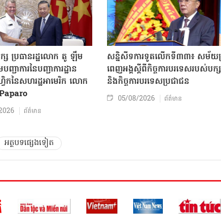
ក្ស ប្រធានរដ្ឋលោក តូ ឡឹម
សន្និសីទការទូតលើកទី៣៣៖ សម័យប្រ
បញ្ជាការនៃបញ្ជាការដ្ឋាន
ពេញអង្គស្តីពីកិច្ច​ការបរទេសរបស់​បក្ស
៊ីហ្វិកនៃសហរដ្ឋអាមេរិក លោក
និងកិច្ច​ការបរទេសប្រជាជន
Paparo
05/08/2026
ព័ត៌មាន
2026
ព័ត៌មាន
អត្ថបទផ្សេងទៀត