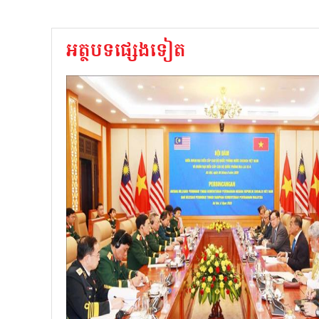
អត្ថបទផ្សេងទៀត