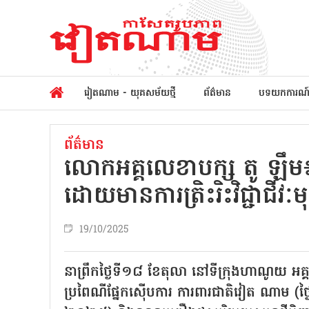
វៀតណាម - យុគសម័យថ្មី
ព័ត៌មាន
បទយកការណ
ព័ត៌មាន
លោកអគ្គលេខាបក្ស តូ ឡឹម
ដោយមានការត្រិះរិះវិជ្ជាជីវៈម
19/10/2025
នាព្រឹកថ្ងៃទី១៨ ខែតុលា នៅទីក្រុងហាណូយ អគ្
ប្រពៃណីផ្នែកស៊ើបការ ការពារជាតិវៀត ណាម (ថ្ង