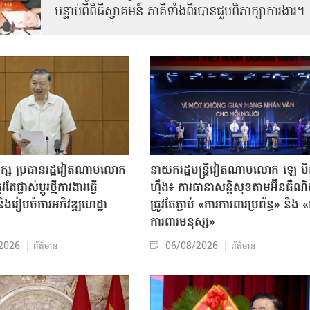
បន្ទាប់ពីពិធីស្វាគមន៍ ភាគីទាំងពីរបានជួបពិភាក្សាការងារ​។
បក្ស ប្រធានរដ្ឋវៀតណាមលោក
នាយករដ្ឋមន្ត្រីវៀតណាមលោក ឡេ ម
តែផ្លាស់ប្ដូរថ្មីការងារធ្វើ
ហ៊ឹង៖ ការធានាសន្តិសុខតាមអ៊ីនធឺណ
ិងរៀបចំការអភិវឌ្ឍហេដ្ឋា
ត្រូវតែភ្ជាប់ «ការការពារប្រព័ន្ធ» និង 
ធ
ការពារមនុស្ស»
2026
06/08/2026
ព័ត៌មាន
ព័ត៌មាន