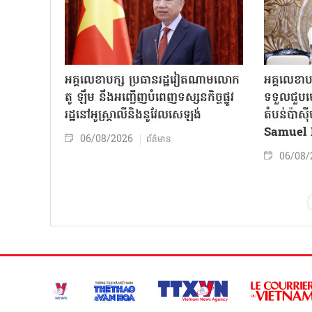
អគ្គលេខាបក្ស ប្រធានរដ្ឋវៀតណាមលោក
អគ្គលេខាប
តូ ឡឹម នឹងអញ្ជើញបំពេញទស្សនកិច្ចផ្លូវ
ទទួលជួបមេ
រដ្ឋនៅអូស្ត្រាលីនិងនូវែលសេឡង់
តំបន់ប៉ាស
Samuel 
06/08/2026
ព័ត៌មាន
06/08/