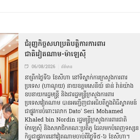
ជំរុញកិច្ចសហប្រតិបត្តិការការពារ
ជាតិវៀតណាម-ម៉ាឡេស៊ី
06/08/2026
ព័ត៌មាន
នា​ព្រឹកថ្ងៃទី៦ ខែសីហា នៅទីស្នាក់ការក្រសួងការពារ
ប្រទេស (ហាណូយ) នាយឧត្តមសេនីយ៍ ផាន់ វ៉ាន់យ៉ាង
ឧបនាយករដ្ឋមន្ត្រី និងជារដ្ឋមន្ត្រីក្រសួងការពារ
ប្រទេសវៀតណាម បានអញ្ជើញជាអធិបតីក្នុងពិធីស្វាគមន៍
ជាផ្លូវការ​ចំពោះលោក Dato' Seri Mohamed
Khaled bin Nordin រដ្ឋមន្ត្រីក្រសួងការពារជាតិ
ម៉ាឡេស៊ី និងសមាជិកគណៈប្រតិភូ ដែលមកបំពេញទស្សន
កិច្ចជាផ្លូវការនៅវៀតណាមចាប់ពីថ្ងៃទី៥-៦ ខែសីហា។