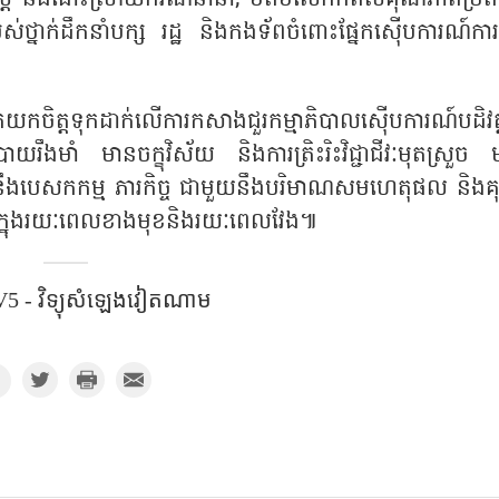
់ថ្នាក់ដឹកនាំបក្ស រដ្ឋ និងកងទ័ពចំពោះផ្នែកស៊ើបការណ៍ការ
យកចិត្តទុកដាក់លើការកសាងជួរកម្មាភិបាលស៊ើបការណ៍បដិវត្
ងមាំ មានចក្ខុវិស័យ និងការត្រិះរិះវិជ្ជាជីវៈមុតស្រួច 
មនឹងបេសកកម្ម ភារកិច្ច ជាមួយនឹងបរិមាណសមហេតុផល និង
ាំងក្នុងរយៈពេលខាងមុខនិងរយៈពេលវែង៕
5 - វិទ្យុសំឡេង​វៀតណាម