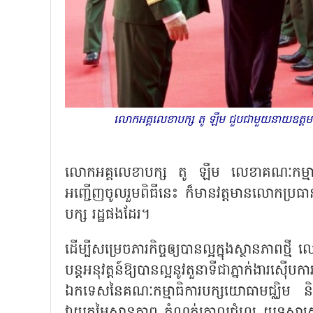
លោកអគ្គលេខាបក្ស តូ ឡឹម ជួបជាមួយនាយឧត្តម
លោកអគ្គលេខាបក្ស តូ ឡឹម លេខាគណៈកម្មាធិកា
អញ្ជើញចូលរួមពិធីនេះ ក៏មានវត្តមានលោកប្រធានរ
បក្ស រដ្ឋផងដែរ។
ដើម្បីសម្រេចភារកិច្ចឲ្យបានល្អក្នុងស្ថានភាពថ្
បន្តអនុវត្តន៍ឱ្យបានល្អនូវតួនាទីជាភ្នាក់ងារស៊
ឯកទេសនៃគណៈកម្មាធិការបក្សយោធាមជ្ឈិម និងក្
វាយតម្លៃស្ថានភាព កំណត់គោលជំហរ យុទ្ធសាស