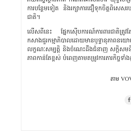
ការបន្ថែមទៀត និងរក្សាការជឿទុកចិត្តពិសេសរបស
ជាតិ។
លើសពីនេះ ផ្នែកស៊ើបការណ៍ការពារជាតិត្រូវតែ
កសាងជួរកម្មាភិបាលដោយមានឫទ្ធានុភាពនយោបាយរឹ
លក្ខណៈសម្បត្តិ និងចំណេះដឹងជំនាញ សក្តិស
ភាពកាន់តែខ្ពស់ បំពេញតាមតម្រូវការភារកិច្ចទ
តាម VOV