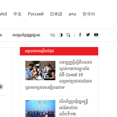
añol
中文
Русский
日本語
ລາວ
한국어
គល
ពហុប្រព័ន្ធផ្សព្វផ្សាយ
អត្ថបទអានច្រើនបំផុត
បទប្បញ្ញត្តិស្តីពីការទប់
ស្កាត់ការរាតត្បាតនៃ
ជំងឺ Covid-19
សម្រាប់ប្រជាជនដែល
ចូលមកប្រទេសវៀតណាម
បើកកិច្ចប្រជុំរដ្ឋមន្ត្រី
អប់រំអាស៊ាន
លើកទី១២