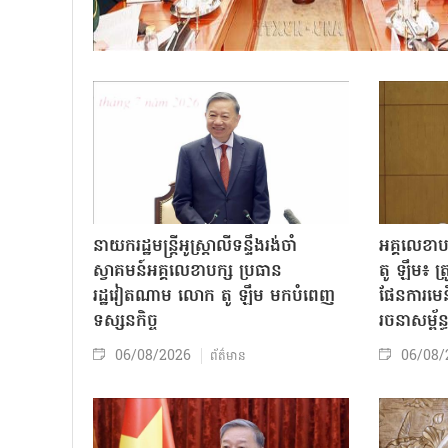
នាយករដ្ឋមន្ត្រីអូស្ត្រាលីទន្ទឹងរង់ចាំ
អគ្គលេខា
ស្វាគមន៍អគ្គលេខាបក្ស ប្រធាន
តូ ឡឹម៖ ត្រូវ
រដ្ឋវៀតណាម លោក តូ ឡឹម មកបំពេញ
ផែនការមេន
ទស្សនកិច្ច
រចនាសម្ព័ន្
06/08/2026
06/08/
ព័ត៌មាន