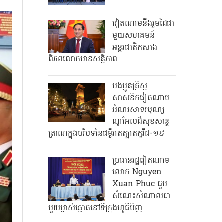
វៀតណាមនឹងរួមដៃជា
មួយសហគមន៍
អន្តរជាតិកសាង
ពិភពលោកមានសន្តិភាព
បងប្អូនគ្រិស្ត
សាសនិកវៀតណាម
អំណរសាទរបុណ្យ
ណូអែលដ៏សុខសាន្ត
ត្រាណក្នុងបរិបទនៃជម្ងឺរាតត្បាតកូវីដ-១៩
ប្រធានរដ្ឋវៀតណាម
លោក Nguyen
Xuan Phuc ជួប
សំណេះសំណាលជា
មួយម្ចាស់ឆ្នោតនៅទីក្រុងហូជីមិញ