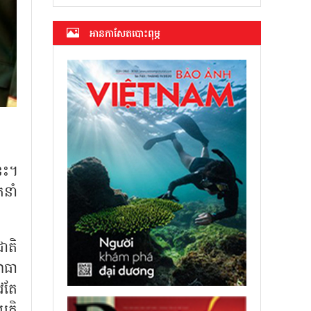
អាន​កាសែត​បោះពុម្ភ
េះ។
នាំ
ជាតិ
យោធា
វតែ
្តិ