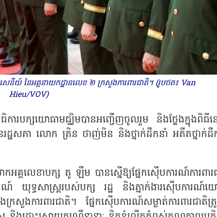
សេនីយ៍ នៃអគ្គនាយកដ្ឋានលេខ ២ ក្រសួងការពារជាតិ។ (រូបថត៖ Van
Hieu/VOV)
របក្សយោធាមជ្ឈិមបានអញ្ជើញចូលរួម និងថ្លែងក្នុងពិធីន
ដ្ឋសភា លោក ត្រិន ថាញ់មិន និងថ្នាក់ដឹកនាំ អតីតថ្នាក់ដឹក
មី លោកអគ្គលេខាបក្ស តូ ឡឹម បានស្នើឱ្យផ្នែកស៊ើបការណ៍ការពារ
ើបការណ៍ យុទ្ធសាស្ត្ររបស់បក្ស រដ្ឋ និងភ្នាក់ងារស៊ើបការណ៍
រសួងការពារជាតិ។ ផ្នែកស៊ើបការណ៍សម្ងាត់ការពារជាតិត្រូ
្ត្រ និងដោះស្រាយករណីនានា
; ខិតខំលើកកំពស់គុណភាពប្រតិបត