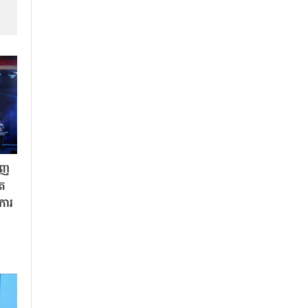
ិញ
ិត
«ការ