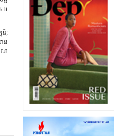
ពារ
តន៍
;
មាន
គុណ