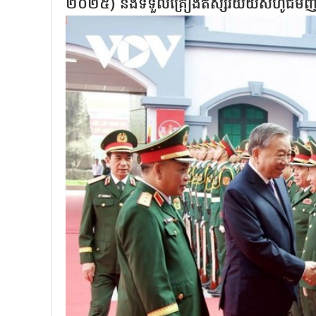
២០២៥) និងទទួលគ្រឿងឥស្សរិយយសហូជីមិ