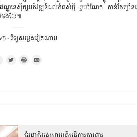
េស៊ីឲ្យអភិវឌ្ឍន៍ដល់កំពស់ថ្មី រួមចំណែក កាន់តែច្រើន
មិផងដែរ៕
5 - វិទ្យុសម្លេងវៀតណាម
ជំរុញកិច្ចសហប្រតិបត្តិការការពារ