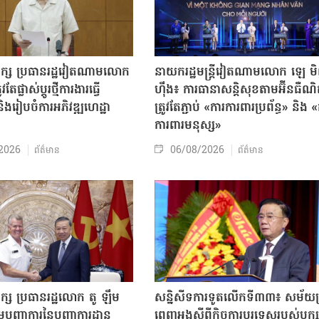
បក្ស ប្រធានរដ្ឋវៀតណាមលោក
នាយករដ្ឋមន្ត្រីវៀតណាមលោក ឡេ ម
តែផ្លាស់ប្ដូរថ្មីការងារធ្វើ
ហ៊ឹង៖ ការធានាសន្តិសុខតាមអ៊ីនធឺណ
ិងរៀបចំការអភិវឌ្ឍហេដ្ឋា
ត្រូវតែភ្ជាប់ «ការការពារប្រព័ន្ធ» និង 
ធ
ការពារមនុស្ស»
2026
06/08/2026
ព័ត៌មាន
ព័ត៌មាន
ក្ស ប្រធានរដ្ឋលោក តូ ឡឹម
សន្និសីទការទូតលើកទី៣៣៖ សម័យប្រ
បញ្ជាការនៃបញ្ជាការដ្ឋាន
ពេញអង្គស្តីពីកិច្ច​ការបរទេសរបស់​បក្ស