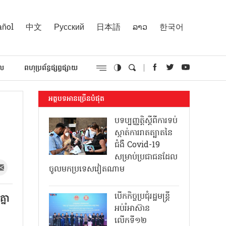
añol
中文
Русский
日本語
ລາວ
한국어
គល
ពហុប្រព័ន្ធផ្សព្វផ្សាយ
អត្ថបទអានច្រើនបំផុត
បទប្បញ្ញត្តិស្តីពីការទប់
ស្កាត់ការរាតត្បាតនៃ
ជំងឺ Covid-19
សម្រាប់ប្រជាជនដែល
ចូលមកប្រទេសវៀតណាម
បើកកិច្ចប្រជុំរដ្ឋមន្ត្រី
្នា
អប់រំអាស៊ាន
លើកទី១២