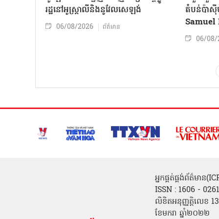
រដ្ឋនៅអូស្ត្រាលីនិងនូវែលសេឡង់
តំបន់ប៉ាស
Samuel 
06/08/2026
ព័ត៌មាន
06/08/
អ្នកផ្គត់ផ្គង់ព័ត៌មាន
ISSN : 1606 - 026
លិខិតអនុញ្ញត្តិលេខ
ខែមករា ឆ្នាំ២០២២