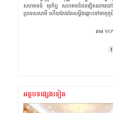
សហគមន៍ ធុរកិច្ច សហគមន៍ជនវៀតណាមនៅឥណ្ឌូន
ប្រទេសសាមី ហើយតែងតែសម្លឹងឆ្ពោះទៅមាតុភូ
តាម​ VOV
អត្ថបទផ្សេងទៀត