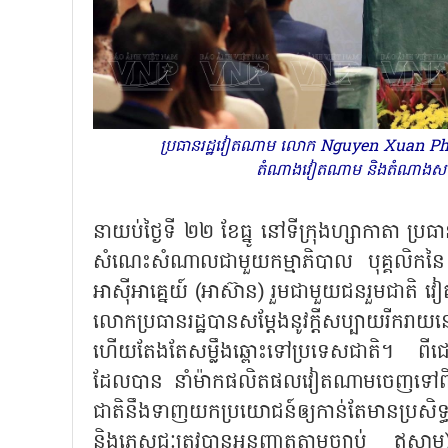
ប្រធានរដ្ឋវៀតណាម លោក Nguyen Xuan Phuc
តំណាងវៀតណាម និងតំណាងសហ
នាយប់ថ្ងៃទី ២២ ខែធ្នូ នៅទីក្រុងហ្សាកាត
សំណេះសំណាលជាមួយកម្មាភិបាល បុគ្គលិកនៃ 
អាស៊ីអាគ្នេយ៍ (អាស៊ាន) រួមជាមួយជនរួមជាតិ 
លោកប្រធានរដ្ឋបានសម្តែងនូវក្តីសប្បាយរីក
ហើយតែងតែសម្លឹងឆ្ពោះទៅប្រទេសជាតិ។ ពីជ
ដែលបាន នាំម៉ាកផលិតផលវៀតណាមចេញទៅពិ
ជាតិនឹងទាញយកប្រយោជន៍ឲ្យកាន់តែមានប្រសិទ
និងភេសជ្ជៈត្រូវបានអនុញ្ញាតតាមច្បាប់ ឥស្