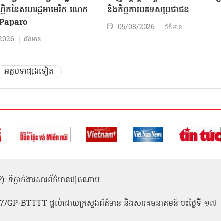
៊ីហ្វិកនៃសហរដ្ឋអាមេរិក លោក
និងកិច្ច​ការបរទេសប្រជាជន
Paparo
05/08/2026
ព័ត៌មាន
2026
ព័ត៌មាន
អត្ថបទផ្សេងទៀត
(ICP): ទីភ្នាក់ងារសារព័ត៌មានវៀតណាម
1
 137/GP-BTTTT ផ្តល់ដោយក្រសួងព័ត៌មាន និងសារគមនាគមន៍ ចុះថ្ងៃទី ១៧