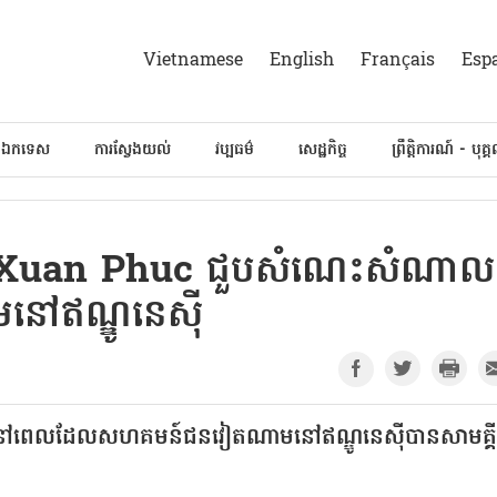
Vietnamese
English
Français
Esp
៍ឯកទេស
ការស្វែងយល់
វប្បធម៌
សេដ្ឋកិច្ច
ព្រឹត្តិការណ៍ - បុគ្
n Xuan Phuc ជួបសំណេះសំណាល
ៅឥណ្ឌូនេស៊ី
រាយនៅពេលដែលសហគមន៍ជនវៀតណាមនៅឥណ្ឌូនេស៊ីបានសាមគ្គីគ