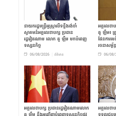
នាយករដ្ឋមន្ត្រីអូស្ត្រាលីទន្ទឹងរង់ចាំ
អគ្គលេខា
ស្វាគមន៍អគ្គលេខាបក្ស ប្រធាន
តូ ឡឹម៖ ត្រូវ
រដ្ឋវៀតណាម លោក តូ ឡឹម មកបំពេញ
ផែនការមេន
ទស្សនកិច្ច
រចនាសម្ព័ន្
06/08/2026
06/08/
ព័ត៌មាន
អគ្គលេខាបក្ស ប្រធានរដ្ឋវៀតណាមលោក
អគ្គលេខាប
តូ ឡឹម នឹងអញ្ជើញបំពេញទស្សនកិច្ចផ្លូវ
ទទួលជួបមេ