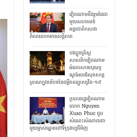
វៀតណាមនឹងរួមដៃជា
មួយសហគមន៍
អន្តរជាតិកសាង
ពិភពលោកមានសន្តិភាព
បងប្អូនគ្រិស្ត
សាសនិកវៀតណាម
អំណរសាទរបុណ្យ
ណូអែលដ៏សុខសាន្ត
ត្រាណក្នុងបរិបទនៃជម្ងឺរាតត្បាតកូវីដ-១៩
ប្រធានរដ្ឋវៀតណាម
លោក Nguyen
Xuan Phuc ជួប
សំណេះសំណាលជា
មួយម្ចាស់ឆ្នោតនៅទីក្រុងហូជីមិញ