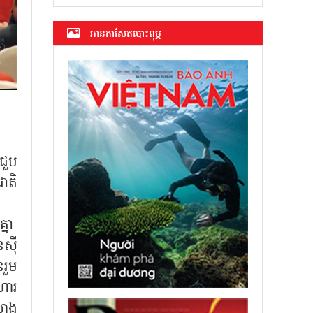
អាន​កាសែត​បោះពុម្ភ
ជួប
ាតិ
្នា
ស៊ី
រួម
ហារ
សាង