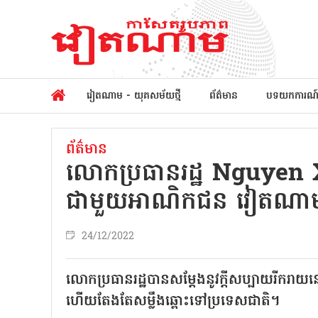
វៀតណាម - យុគសម័យថ្មី
ព័ត៌មាន
បទយកការណ
ព័ត៌មាន
លោកប្រធានរដ្ឋ Nguye
ជាមួយអាណិកជន វៀតណាមន
24/12/2022
លោកប្រធានរដ្ឋបានសម្តែងនូវក្តីសប្បាយរីក
ហើយតែងតែសម្លឹងឆ្ពោះទៅប្រទេសជាតិ។