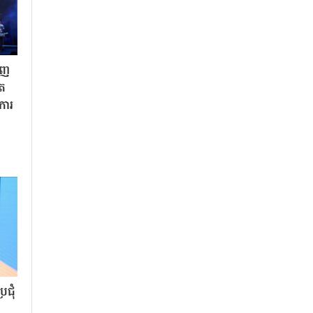
ិញ
ិត
«ការ
ជុំ