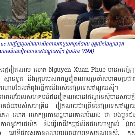
 អញ្ជើញជួបសំណេះសំណាលជាមួយកម្មាភិបាល បុគ្គលិកនៃស្ថានទូត
គមន៍ជនវៀតណាមនៅឥណ្ឌូនេស៊ី។ (រូបថត៖ VNA)
ា ប្រធានរដ្ឋវៀតណាម លោក Nguyen Xuan Phuc បានអញ្ជើញ
ស្ថានទូត និងក្រុមបេសកកម្មវៀតណាមប្រចាំសមាគមប្រជាជ
វៀតណាមដែលកំពុងធ្វើការនិងរស់នៅប្រទេសឥណ្ឌូនេស៊ី។
រាយនៅពេលដែលសហគមន៍ជនវៀតណាមនៅឥណ្ឌូនេស៊ីបានសាមគ្គីគ
ោគជ័យរបស់សហគ្រិន វៀតណាមជាច្រើននៅប្រទេសឥណ្ឌូនេ
ភព លោក លោកប្រធានរដ្ឋមានគោលបំណង ថា បងប្អូនជន
្ធភាពនូវការផលិត និងធ្វើអាជីវកម្មផលិតផលហាឡាល់ (អា
លាម) នៅទីផ្សារសក្តានុពលមួយដូចជាប្រទេសឥណ្ឌូនេស៊ី; ក