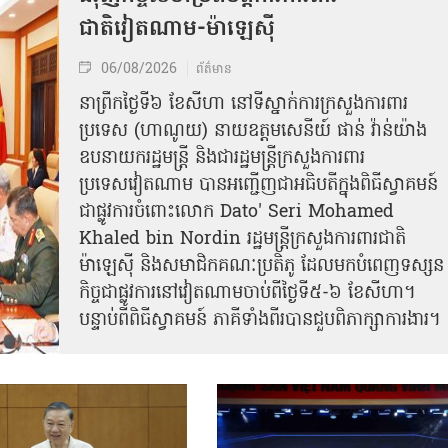
ជាតិវៀតណាម-ម៉ាឡេស៊ី
06/08/2026
ព័ត៌មាន
នា​ព្រឹកថ្ងៃទី៦ ខែសីហា នៅទីស្នាក់ការក្រសួងការពារ
ប្រទេស (ហាណូយ) នាយឧត្តមសេនីយ៍ ផាន់ វ៉ាន់យ៉ាង
ឧបនាយករដ្ឋមន្ត្រី និងជារដ្ឋមន្ត្រីក្រសួងការពារ
ប្រទេសវៀតណាម បានអញ្ជើញជាអធិបតីក្នុងពិធីស្វាគមន៍
ជាផ្លូវការ​ចំពោះលោក Dato' Seri Mohamed
Khaled bin Nordin រដ្ឋមន្ត្រីក្រសួងការពារជាតិ
ម៉ាឡេស៊ី និងសមាជិកគណៈប្រតិភូ ដែលមកបំពេញទស្សន
កិច្ចជាផ្លូវការនៅវៀតណាមចាប់ពីថ្ងៃទី៥-៦ ខែសីហា។
បន្ទាប់ពីពិធីស្វាគមន៍ ភាគីទាំងពីរបានជួបពិភាក្សាការងារ​។