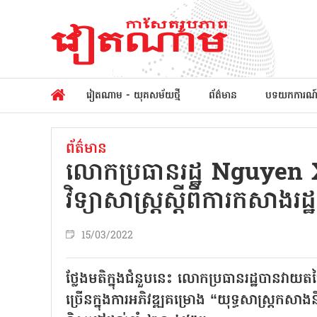
វៀតណាម - យុគសម័យថ្មី
ព័ត៌មាន
បទយកការណ
ព័ត៌មាន
លោកប្រធានរដ្ឋ Nguyen X
វិទ្យាសាស្ត្រស្តីពីការកសាងរដ្ឋន
15/03/2022
ថ្លែងមតិក្នុងជំនួបនេះ លោកប្រធានរដ្ឋបានវាយតម
ច្រើនក្នុងការអភិវឌ្ឍគម្រោង “យុទ្ធសាស្ត្រកសា