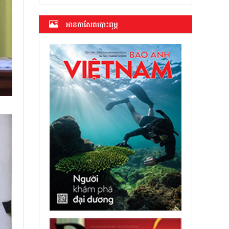
អាន​កាសែត​បោះពុម្ភ