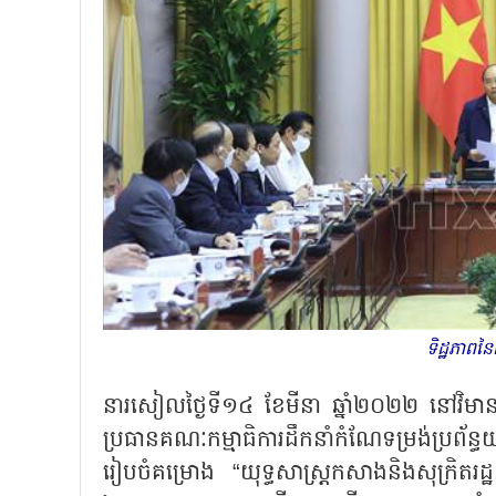
ទិដ្ឋភាពនៃ
នារសៀលថ្ងៃទី១៤ ខែមីនា ឆ្នាំ២០២២ នៅវិមា
ប្រធានគណៈកម្មាធិការដឹកនាំកំណែទម្រង់ប្រព័ន្
រៀបចំគម្រោង
“
យុទ្ធសាស្ត្រកសាងនិងសុក្រិត