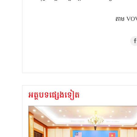
តាម VOV
អត្ថបទផ្សេងទៀត