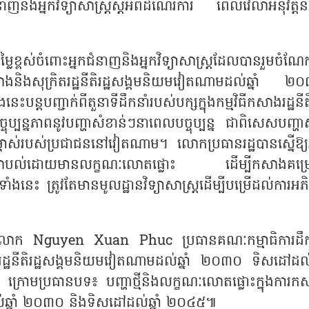
ាញនិងអ្នកវិទ្យាសាស្ត្រស្តីអំពីដំណើរការ ពេលវេលាអនុវត្តន
្លៃខ្ពស់ចំពោះអ្នកជំនាញនិងអ្នកវិទ្យាសាស្ត្រដែលបានរួមចំណ
កសាងនិងសុក្រិតរដ្ឋនីតិរដ្ឋសង្គមនិយមវៀតណាមដល់ឆ្នាំ ២
ះបន្តបញ្ជាក់ពីតួនាទីដឹកនាំរបស់បក្សក្នុងកម្មវិធីកសាងរដ្ឋនីតិ
ុប្បន្នភាពនូវបញ្ហាសំខាន់ៗនាពេលបច្ចុប្បន្ន ជាពិសេសបញ្ហាសិ
ជាម្ចាស់របស់ប្រជាជននៅវៀតណាម។ លោកប្រធានរដ្ឋបានស្នើឱ្យអ
ទានមតិយោបល់ដោយមានលក្ខណៈលោតផ្លោះ ដើម្បីកសាងគម្
 ត្រូវតែមានមូលដ្ឋានវិទ្យាសាស្ត្រដើម្បីបម្រើដល់ការអភិវ
្ឋ លោក
Nguyen Xuan Phuc
ប្រធានគណៈកម្មាធិការដឹក
ិតរដ្ឋនីតិរដ្ឋសង្គមនិយមវៀតណាមដល់ឆ្នាំ ២០៣០ ទិសដៅដល់ឆ្
តិ ក្រោមប្រធានបទ៖ បញ្ហាថ្មីនិងលក្ខណៈលោតផ្លោះក្នុងការក
ដល់ឆ្នាំ ២០៣០ និងទិសដៅដល់ឆ្នាំ ២០៤៥៕