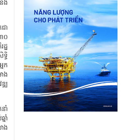
៍និង
ែកជា
០៣០
រដ្ឋ
ទ្ធិ
្នក
រោង
ឌ្ឍ
នាំ
នាំ
សាង