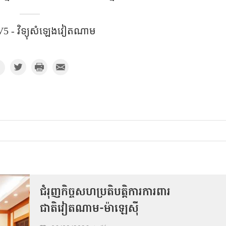
5 - វិទ្យុសំឡេងវៀតណាម​
ជំរុញកិច្ចសហប្រតិបត្តិការការពារ
ជាតិវៀតណាម-ម៉ាឡេស៊ី