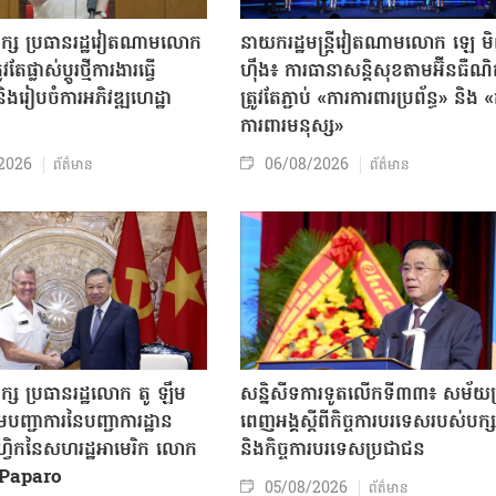
បក្ស ប្រធានរដ្ឋវៀតណាមលោក
នាយករដ្ឋមន្ត្រីវៀតណាមលោក ឡេ ម
តែផ្លាស់ប្ដូរថ្មីការងារធ្វើ
ហ៊ឹង៖ ការធានាសន្តិសុខតាមអ៊ីនធឺណ
ិងរៀបចំការអភិវឌ្ឍហេដ្ឋា
ត្រូវតែភ្ជាប់ «ការការពារប្រព័ន្ធ» និង 
ធ
ការពារមនុស្ស»
2026
06/08/2026
ព័ត៌មាន
ព័ត៌មាន
ក្ស ប្រធានរដ្ឋលោក តូ ឡឹម
សន្និសីទការទូតលើកទី៣៣៖ សម័យប្រ
បញ្ជាការនៃបញ្ជាការដ្ឋាន
ពេញអង្គស្តីពីកិច្ច​ការបរទេសរបស់​បក្ស
៊ីហ្វិកនៃសហរដ្ឋអាមេរិក លោក
និងកិច្ច​ការបរទេសប្រជាជន
Paparo
05/08/2026
ព័ត៌មាន