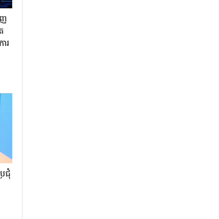
ិញ
ិត
«ការ
ជុំ