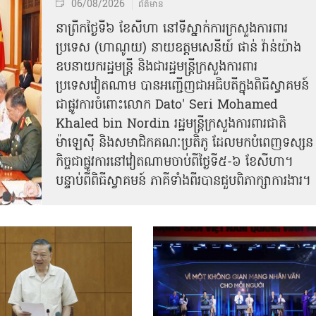
06/08/2026
ព័ត៌មាន
នា​ព្រឹកថ្ងៃទី៦ ខែសីហា នៅទីស្នាក់ការក្រសួងការពារ
ប្រទេស (ហាណូយ) នាយឧត្តមសេនីយ៍ ផាន់ វ៉ាន់យ៉ាង
ឧបនាយករដ្ឋមន្ត្រី និងជារដ្ឋមន្ត្រីក្រសួងការពារ
ប្រទេសវៀតណាម បានអញ្ជើញជាអធិបតីក្នុងពិធីស្វាគមន៍
ជាផ្លូវការ​ចំពោះលោក Dato' Seri Mohamed
Khaled bin Nordin រដ្ឋមន្ត្រីក្រសួងការពារជាតិ
ម៉ាឡេស៊ី និងសមាជិកគណៈប្រតិភូ ដែលមកបំពេញទស្សន
កិច្ចជាផ្លូវការនៅវៀតណាមចាប់ពីថ្ងៃទី៥-៦ ខែសីហា។
បន្ទាប់ពីពិធីស្វាគមន៍ ភាគីទាំងពីរបានជួបពិភាក្សាការងារ​។