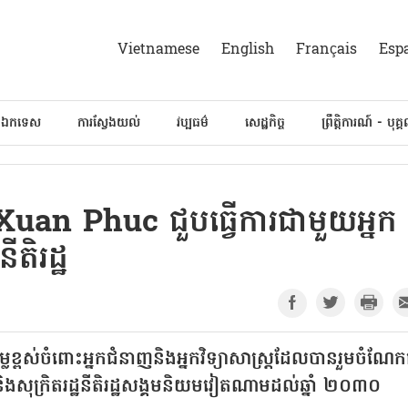
Vietnamese
English
Français
Esp
៍ឯកទេស
ការស្វែងយល់
វប្បធម៌
សេដ្ឋកិច្ច
ព្រឹត្តិការណ៍ - បុគ្
uan Phuc ជួបធ្វើការជាមួយអ្នក
ីតិរដ្ឋ
្លៃខ្ពស់ចំពោះអ្នកជំនាញនិងអ្នកវិទ្យាសាស្ត្រដែលបានរួមចំណែ
ងនិងសុក្រិតរដ្ឋនីតិរដ្ឋសង្គមនិយមវៀតណាមដល់ឆ្នាំ ២០៣០