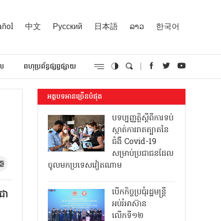
añol
中文
Русский
日本語
ລາວ
한국어
គល
ពហុប្រព័ន្ធផ្សព្វផ្សាយ
អត្ថបទអានច្រើនបំផុត
បទប្បញ្ញត្តិស្តីពីការទប់
ស្កាត់ការរាតត្បាតនៃ
ជំងឺ Covid-19
សម្រាប់ប្រជាជនដែល
ចូលមកប្រទេសវៀតណាម
បើកកិច្ចប្រជុំរដ្ឋមន្ត្រី
កជា
អប់រំអាស៊ាន
លើកទី១២