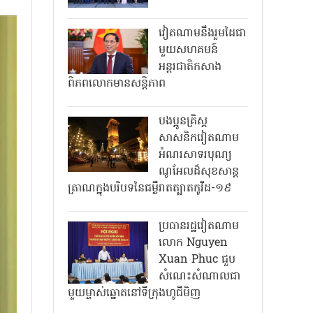
វៀតណាមនឹងរួមដៃជា
មួយសហគមន៍
អន្តរជាតិកសាង
ពិភពលោកមានសន្តិភាព
បងប្អូនគ្រិស្ត
សាសនិកវៀតណាម
អំណរសាទរបុណ្យ
ណូអែលដ៏សុខសាន្ត
ត្រាណក្នុងបរិបទនៃជម្ងឺរាតត្បាតកូវីដ-១៩
ប្រធានរដ្ឋវៀតណាម
លោក Nguyen
Xuan Phuc ជួប
សំណេះសំណាលជា
មួយម្ចាស់ឆ្នោតនៅទីក្រុងហូជីមិញ