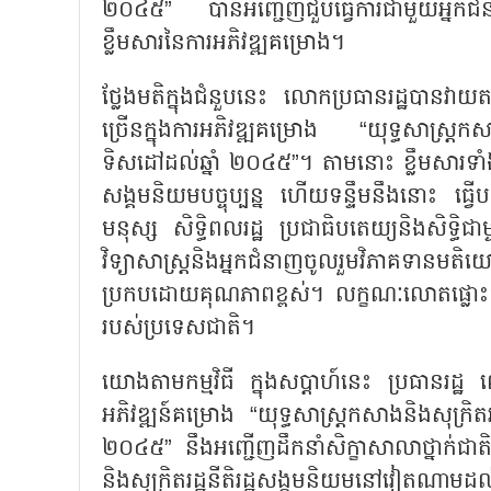
២០៤៥
”
បានអញ្ជើញជួបធ្វើការជាមួយអ្នកជំន
ខ្លឹមសារនៃការអភិវឌ្ឍគម្រោង។
ថ្លែងមតិក្នុងជំនួបនេះ លោកប្រធានរដ្ឋបានវាយតម
ច្រើនក្នុងការអភិវឌ្ឍគម្រោង
“
យុទ្ធសាស្ត្រ
ទិសដៅដល់ឆ្នាំ ២០៤៥
”
។ តាមនោះ ខ្លឹមសារទាំងនេ
សង្គមនិយមបច្ចុប្បន្ន ហើយទន្ទឹមនឹងនោះ ធ្វើបច្ច
មនុស្ស សិទ្ធិពលរដ្ឋ ប្រជាធិបតេយ្យនិងសិទ្ធិ
វិទ្យាសាស្ត្រនិងអ្នកជំនាញចូលរួមវិភាគ
ប្រកបដោយគុណភាពខ្ពស់។ លក្ខណៈលោតផ្លោះទាំងនេះ
របស់ប្រទេសជាតិ។
យោងតាមកម្មវិធី ក្នុងសប្តាហ៍នេះ ប្រធានរដ
អភិវឌ្ឍន៍គម្រោង
“
យុទ្ធសាស្ត្រកសាងនិងសុក្រ
២០៤៥
”
នឹងអញ្ជើញដឹកនាំសិក្ខាសាលាថ្នាក់ជា
និងសុក្រិតរដ្ឋនីតិរដ្ឋសង្គមនិយមនៅវៀតណាម