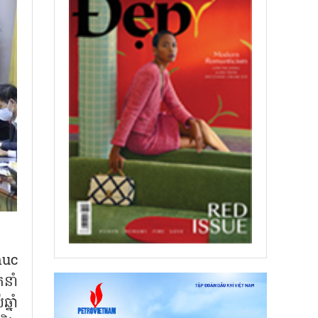
huc
នាំ
នាំ