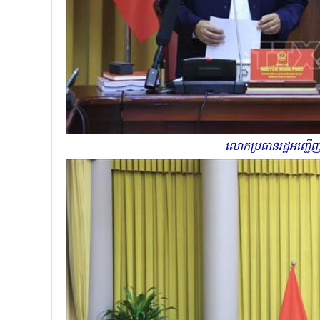
លោកប្រធានរដ្ឋអញ្ជើញថ