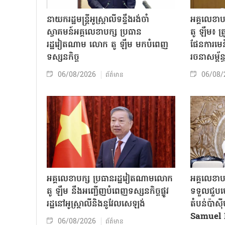
នាយករដ្ឋមន្ត្រីអូស្ត្រាលីទន្ទឹងរង់ចាំ
អគ្គលេខា
ស្វាគមន៍អគ្គលេខាបក្ស ប្រធាន
តូ ឡឹម៖ ត្រូវ
រដ្ឋវៀតណាម លោក តូ ឡឹម មកបំពេញ
ផែនការមេន
ទស្សនកិច្ច
រចនាសម្ព័ន្
06/08/2026
06/08/
ព័ត៌មាន
អគ្គលេខាបក្ស ប្រធានរដ្ឋវៀតណាមលោក
អគ្គលេខាប
តូ ឡឹម នឹងអញ្ជើញបំពេញទស្សនកិច្ចផ្លូវ
ទទួលជួបមេ
រដ្ឋនៅអូស្ត្រាលីនិងនូវែលសេឡង់
តំបន់ប៉ាស
Samuel 
06/08/2026
ព័ត៌មាន