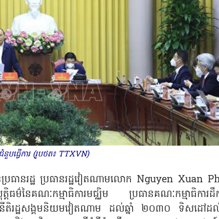
ជំនួបធ្វើការ (រូបថត៖ TTXVN)
នប្រធានរដ្ឋ ប្រធានរដ្ឋវៀតណាមលោក
Nguyen Xuan P
ធយុត្តិធម៌នៃគណៈកម្មាធិការមជ្ឈិម ប្រធានគណៈកម្មាធិការដឹក
រដ្ឋនីតិរដ្ឋសង្គមនិយមវៀតណាម ដល់ឆ្នាំ ២០៣០ ទិសដៅដល់ឆ្