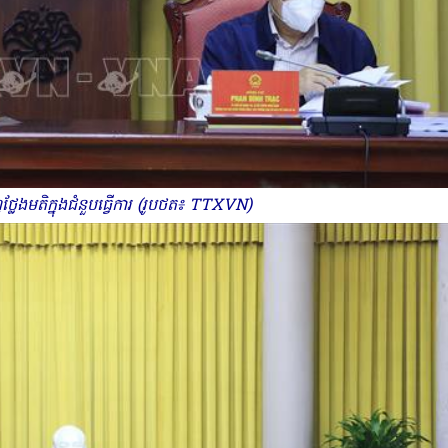
្លែងមតិក្នុងជំនួបធ្វើការ (រូបថត៖ TTXVN)