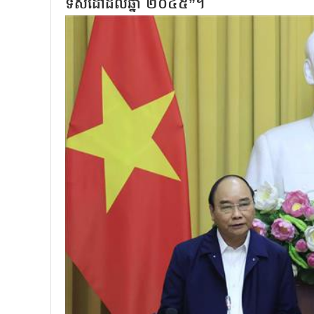
ទិសដៅដល់ឆ្នាំ ២០៤៥”។