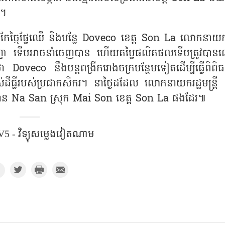
ម។
កែច្នៃផ្លែឈើ និងបន្លែ Doveco ខេត្ត Son La លោកនាយករ
ិជ្ជសញ្ញា ទើបអាចនាំចេញបាន ហើយតម្លៃផលិតផលទើបត្រូវបាន
oveco នឹងបន្តពង្រីករោងចក្របន្ថែមទៀតដើម្បីធ្វើពិពិធក
ាស់ដីធ្លីរបស់ប្រជាកសិករ។ នាថ្ងៃដដែល លោកនាយករដ្ឋមន្ត្រី
្ឋាន Na San ស្រុក Mai Son ខេត្ត Son La ផងដែរ៕
5 - វិទ្យុសម្លេងវៀតណាម