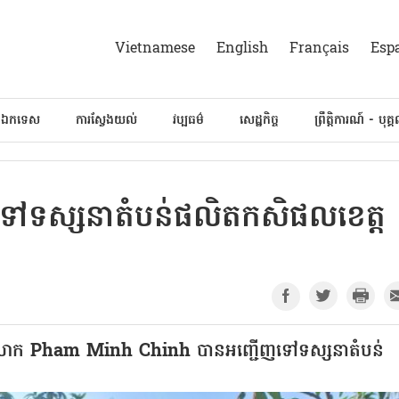
Vietnamese
English
Français
Esp
៍ឯកទេស
ការស្វែងយល់
វប្បធម៌
សេដ្ឋកិច្ច
ព្រឹត្តិការណ៍ - បុគ្
ើញទៅទស្សនាតំបន់ផលិតកសិផលខេត្ត
ាម លោក Pham Minh Chinh បានអញ្ជើញទៅទស្សនាតំបន់