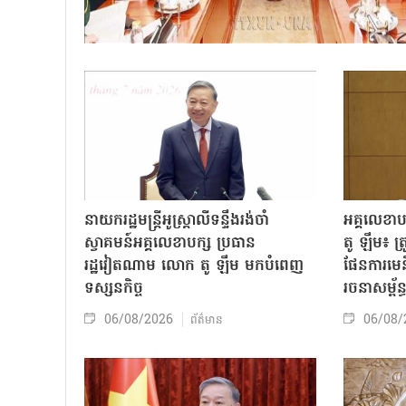
នាយករដ្ឋមន្ត្រីអូស្ត្រាលីទន្ទឹងរង់ចាំ
អគ្គលេខា
ស្វាគមន៍អគ្គលេខាបក្ស ប្រធាន
តូ ឡឹម៖ ត្រូវ
រដ្ឋវៀតណាម លោក តូ ឡឹម មកបំពេញ
ផែនការមេន
ទស្សនកិច្ច
រចនាសម្ព័ន្
06/08/2026
06/08/
ព័ត៌មាន