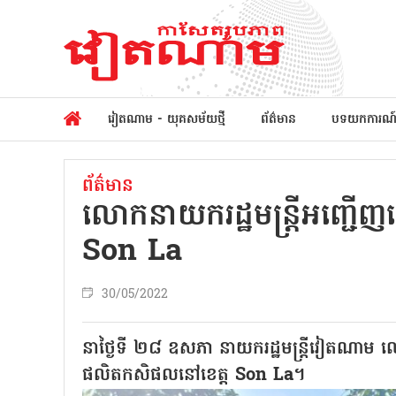
វៀតណាម - យុគសម័យថ្មី
ព័ត៌មាន
បទយកការណ
ព័ត៌មាន
លោកនាយករដ្ឋមន្រ្តីអញ្ជ
Son La
30/05/2022
នាថ្ងៃទី ២៨ ឧសភា នាយករដ្ឋមន្ត្រីវៀតណ
ផលិតកសិផលនៅខេត្ត Son La។