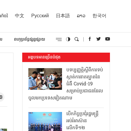
añol
中文
Русский
日本語
ລາວ
한국어
គល
ពហុប្រព័ន្ធផ្សព្វផ្សាយ
អត្ថបទអានច្រើនបំផុត
បទប្បញ្ញត្តិស្តីពីការទប់
ស្កាត់ការរាតត្បាតនៃ
ជំងឺ Covid-19
សម្រាប់ប្រជាជនដែល
ចូលមកប្រទេសវៀតណាម
បើកកិច្ចប្រជុំរដ្ឋមន្ត្រី
អប់រំអាស៊ាន
លើកទី១២