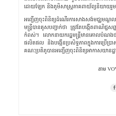
ដោយឡែក និងភូមិសាស្ត្រភាគពាយ័ព្យនិយាយរួ
អញ្ជើញចុះពិនិត្យដំណើរការសាងសង់មជ្ឈមណ្ឌល
មន្ត្រីបានគូសបញ្ជាក់ថា ត្រូវតែបង្កើតពាណ
កំពស់។ លោកនាយករដ្ឋមន្ត្រីមានគោលបំណងថា D
ផលិតផល និងបង្កើនប្រសិទ្ធភាពក្នុងការប្រើប្រ
គណៈប្រតិភូបានអញ្ជើញចុះពិនិត្យអាកាសយានដ
តាម​ VOV