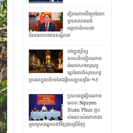
វៀតណាមនឹងរួមដៃជា
មួយសហគមន៍
អន្តរជាតិកសាង
ពិភពលោកមានសន្តិភាព
បងប្អូនគ្រិស្ត
សាសនិកវៀតណាម
អំណរសាទរបុណ្យ
ណូអែលដ៏សុខសាន្ត
ត្រាណក្នុងបរិបទនៃជម្ងឺរាតត្បាតកូវីដ-១៩
ប្រធានរដ្ឋវៀតណាម
លោក Nguyen
Xuan Phuc ជួប
សំណេះសំណាលជា
មួយម្ចាស់ឆ្នោតនៅទីក្រុងហូជីមិញ