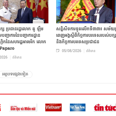
ក្ស ប្រធានរដ្ឋលោក តូ ឡឹម
សន្និសីទការទូតលើកទី៣៣៖ សម័យប្រ
បញ្ជាការនៃបញ្ជាការដ្ឋាន
ពេញអង្គស្តីពីកិច្ច​ការបរទេសរបស់​បក្ស
៊ីហ្វិកនៃសហរដ្ឋអាមេរិក លោក
និងកិច្ច​ការបរទេសប្រជាជន
Paparo
05/08/2026
ព័ត៌មាន
2026
ព័ត៌មាន
អត្ថបទផ្សេងទៀត