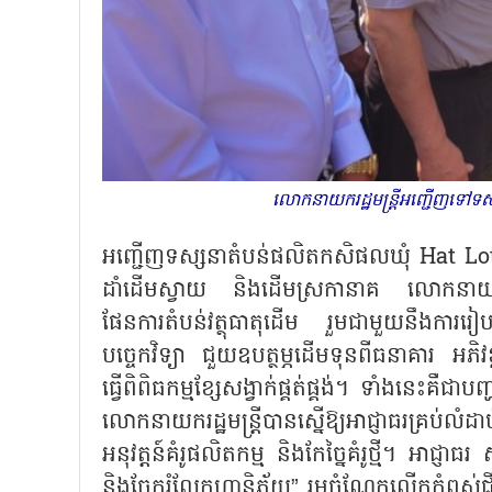
លោកនាយករដ្ឋមន្រ្តីអញ្ជើញទៅទ
អញ្ជើញទស្សនាតំបន់ផលិតកសិផលឃុំ Hat Lo
ដាំដើមស្វាយ និងដើមស្រកានាគ លោកនាយករដ្
ផែនការតំបន់វត្ថុធាតុដើម រួមជាមួយនឹងការរៀបច
បច្ចេកវិទ្យា ជួយឧបត្ថម្ភដើមទុនពីធនាគារ អភិវឌ
ធ្វើពិពិធកម្មខ្សែសង្វាក់ផ្គត់ផ្គង់។ ទាំងនេះគឺជ
លោកនាយករដ្ឋមន្ត្រីបានស្នើឱ្យអាជ្ញាធរគ្រប់
អនុវត្តន៍គំរូផលិតកម្ម និងកែច្នៃគំរូថ្មី។ អាជ
និងចែករំលែកហានិភ័យ” រួមចំណែកលើកកំពស់ជីវ