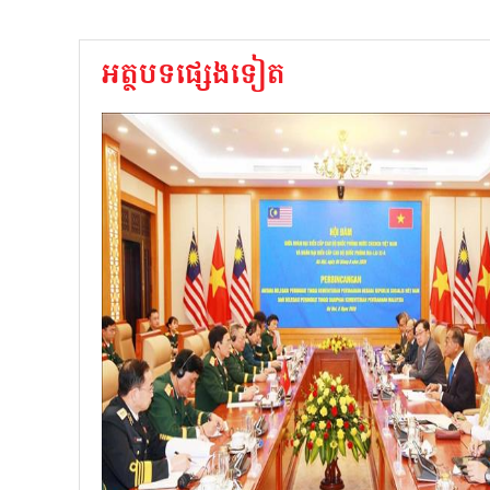
អត្ថបទផ្សេងទៀត