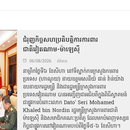
ជំរុញកិច្ចសហប្រតិបត្តិការការពារ
ជាតិវៀតណាម-ម៉ាឡេស៊ី
06/08/2026
ព័ត៌មាន
នា​ព្រឹកថ្ងៃទី៦ ខែសីហា នៅទីស្នាក់ការក្រសួងការពារ
ប្រទេស (ហាណូយ) នាយឧត្តមសេនីយ៍ ផាន់ វ៉ាន់យ៉ាង
ឧបនាយករដ្ឋមន្ត្រី និងជារដ្ឋមន្ត្រីក្រសួងការពារ
ប្រទេសវៀតណាម បានអញ្ជើញជាអធិបតីក្នុងពិធីស្វាគមន៍
ជាផ្លូវការ​ចំពោះលោក Dato' Seri Mohamed
Khaled bin Nordin រដ្ឋមន្ត្រីក្រសួងការពារជាតិ
ម៉ាឡេស៊ី និងសមាជិកគណៈប្រតិភូ ដែលមកបំពេញទស្សន
កិច្ចជាផ្លូវការនៅវៀតណាមចាប់ពីថ្ងៃទី៥-៦ ខែសីហា។