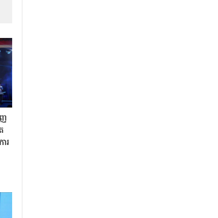
ិញ
ិត
«ការ