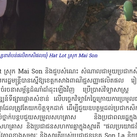
ស្សនាតំបន់ផលិតកសិផលឃុំ Hat Lot ស្រុក Mai Son
t ស្រុក Mai Son និងជួបសំណេះ សំណាលជាមួយប្រជាកស
ឋមន្ត្រីបានស្នើឱ្យខេត្តកសាងពាណិជ្ជសញ្ញាផលិតផល រៀ
ំរចនាសម្ព័ន្ធដំណាំដាំដុះឡើងវិញ ប្រើប្រាស់វិទ្យាសាស្ត្រ
្ឍន៍ទីផ្សារផ្តោតសំខាន់ លើបច្ចេកវិទ្យាកែច្នៃក្រោយការប្រម
ាបញ្ហាដែលត្រូវតែយកចិត្តទុកដាក់ ដើម្បីជួយឧបត្ថម្ភដល់ប្រជាកស
លំដាប់ថ្នាក់បន្តបជួយសម្រួលសហគ្រាស និងប្រជាពលរដ្ឋក្នុង
្ញាធរ សហគ្រាស និងប្រជាជនសហការគ្នាក្នុងស្មារតី “ផលប្រយោជន
ភាពខាងសម្ភារៈ និងស្មារតីរបស់ប្រជាជនខេត្ត Son La និ