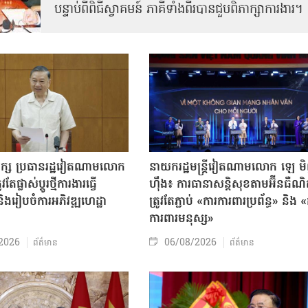
បន្ទាប់ពីពិធីស្វាគមន៍ ភាគីទាំងពីរបានជួបពិភាក្សាការងារ​។
បក្ស ប្រធានរដ្ឋវៀតណាមលោក
នាយករដ្ឋមន្ត្រីវៀតណាមលោក ឡេ ម
តែផ្លាស់ប្ដូរថ្មីការងារធ្វើ
ហ៊ឹង៖ ការធានាសន្តិសុខតាមអ៊ីនធឺណ
ិងរៀបចំការអភិវឌ្ឍហេដ្ឋា
ត្រូវតែភ្ជាប់ «ការការពារប្រព័ន្ធ» និង 
ធ
ការពារមនុស្ស»
2026
06/08/2026
ព័ត៌មាន
ព័ត៌មាន