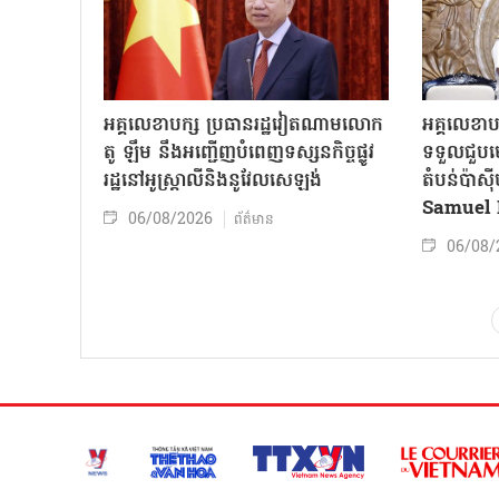
អគ្គលេខាបក្ស ប្រធានរដ្ឋវៀតណាមលោក
អគ្គលេខាប
តូ ឡឹម នឹងអញ្ជើញបំពេញទស្សនកិច្ចផ្លូវ
ទទួលជួបមេ
រដ្ឋនៅអូស្ត្រាលីនិងនូវែលសេឡង់
តំបន់ប៉ាស
Samuel 
06/08/2026
ព័ត៌មាន
06/08/