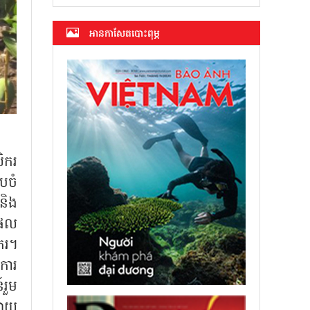
អាន​កាសែត​បោះពុម្ភ
ិករ
បចំ
 និង
ូលផល
ិករ។
ការ
៍រួម
យាយ