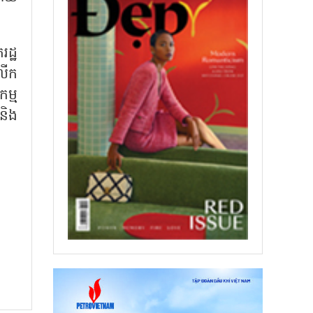
ដ្ឋ
លើក
ម្ម
 និង