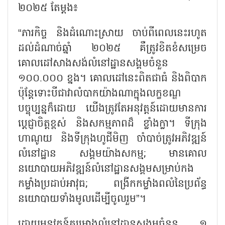
២០២៥ តែម្ដង៖
“
ភារកិច្ច និងដំណោះស្រាយ ចាប់ពីពេលនេះរហូត
ដល់ដំណាច់ឆ្នាំ ២០២៥ គឺត្រូវខិតខំសម្រេច
គោលដៅសាងសង់លំនៅដ្ឋានសង្គមចំនួន
១០០.០០០ ខ្នង។ គោលដៅនេះពិតជាធំ និងពិបាក
ប៉ុន្តែទោះបីជាវាលំបាកយ៉ាងណាក្នុងលក្ខខណ្ឌ
បច្ចុប្បន្នក៏ដោយ យើងត្រូវតែអនុវត្តន៍ដោយមានការ
ប្ដេជ្ញាចិត្តខ្ពស់ និងសកម្មភាពដ៏ ខ្លាំងក្លា។ ទីក្រុង
ហាណូយ និងទីក្រុងហូជីមិញ ចាំបាច់ត្រូវអភិវឌ្ឍន៍
លំនៅដ្ឋាន សង្គមយ៉ាងសកម្ម
;
មានគោល
នយោបាយអភិវឌ្ឍន៍លំនៅដ្ឋានសង្គមសម្រាប់កង
កម្លាំងប្រដាប់អាវុធ
;
ពង្រីកកម្លាំងពលំនៃប្រព័ន្ធ
នយោបាយទាំងមូលដើម្បីចូលរួម”។
ដោយអនុវត្តន៍គម្រោងលំនៅដ្ឋានសង្គមចំនួន ១