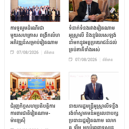
ការទូតរួមដំណើរជា
ទំនាក់ទំនងរវាងវៀតណាម
មួយសហគ្រាស ពង្រីកលំហ
អូស្ត្រាលី និងនូវែលសេឡង់
អភិវឌ្ឍន៍សម្រាប់វៀតណាម
នាំមកនូវអត្ថប្រយោជន៍ដល់
គ្រប់ភាគីទាំងអស់
07/08/2026
ព័ត៌មាន
07/08/2026
ព័ត៌មាន
ជំរុញកិច្ចសហប្រតិបត្តិការ
នាយករដ្ឋមន្ត្រីអូស្ត្រាលីទន្ទឹង
ការពារជាតិវៀតណាម-
រង់ចាំស្វាគមន៍អគ្គលេខាបក្ស
ម៉ាឡេស៊ី
ប្រធានរដ្ឋវៀតណាម លោក
តូ ឡឹម មកបំពេញទស្សន