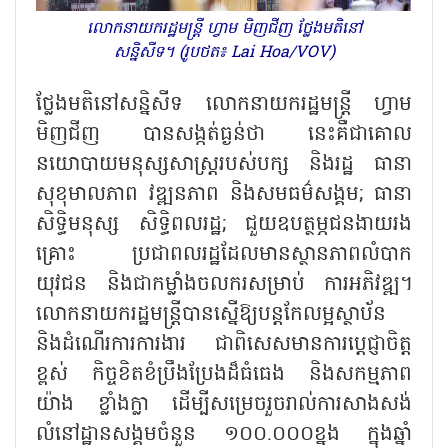
លោកនាយករដ្ឋមន្ត្រី ហ្វាម មិញជីញ ថ្លែងមតិនៅ
សន្និសីទ។ (រូបថត៖ Lai Hoa/VOV)
ថ្លែងមតិនៅសន្និសីទ លោកនាយករដ្ឋមន្ត្រី ហ្វាម
មិញជីញ បានសង្កត់ធ្ងន់ថា នេះគឺជាគោល
នយោបាយមនុស្សសាស្ត្ររបស់បក្ស និងរដ្ឋ ធានា
សុខុមាលភាព វឌ្ឍនភាព និងសមធម៌សង្គម
;
ធានា
សិទ្ធិមនុស្ស សិទ្ធិពលរដ្ឋ
;
ជួយឧបត្ថម្ភជនងាយរង
គ្រោះ ប្រជាពលរដ្ឋដែលមានស្ថានភាពលំបាក
យុវជន និងជាកម្លាំងចលករសម្រាប់ ការអភិវឌ្ឍ។
លោកនាយករដ្ឋមន្ត្រីបានស្នើឱ្យបន្តកែលម្អស្ថាប័ន
និងដំណើរការការងារ ជាពិសេសមានការប្តេជ្ញាចិត្ត
ខ្ពស់ កិច្ចខិតខំប្រឹងប្រែងដ៏ធំធេង និងសកម្មភាព
យ៉ាង ខ្លាំងក្លា ដើម្បីសម្រេចរួចរាល់ការសាងសង់
លំនៅដ្ឋានសង្គមចំនួន ១០០.០០០ខ្នង ក្នុងឆ្នាំ