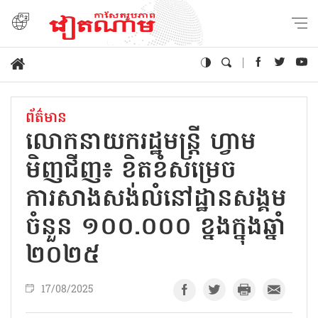
ព័ត៌មាន
លោកនាយករដ្ឋមន្ត្រី ហ្វាម
មិញជីញ៖ ខិតខំសម្រេច
ការសាងសង់លំនៅដ្ឋានសង្គម
ចំនួន ១០០.០០០ ខ្នងក្នុងឆ្នាំ
២០២៥
17/08/2025