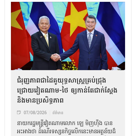
ជំរុញភាពជាដៃគូយុទ្ធសាស្ត្រគ្រប់ជ្រុង
ជ្រោយវៀតណាម-ថៃ ឲ្យកាន់តែជាក់ស្ដែង
និងមានប្រសិទ្ធភាព
07/08/2026
ព័ត៌មាន
នាយករដ្ឋមន្ត្រីវៀតណាមលោក ឡេ មិញហ៊ឹង បាន
អះអាងថា ដំណើរទស្សនកិច្ចលើកនេះមានអត្ថន័យដ៏