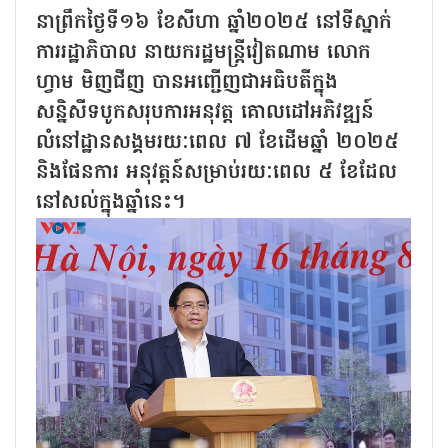
នាព្រឹកថ្ងៃទី១៦ ខែសីហា ឆ្នាំ២០២៥ នៅទីស្នាក់
ការរដ្ឋាភិបាល នាយករដ្ឋមន្ត្រីវៀតណាម លោក
ហ្វាម មិញជីញ បានអញ្ជើញជាអធិបតីក្នុង
សន្និសីទបូកសរុបការអនុវត្ត គោលដៅអភិវឌ្ឍន៍
លំនៅដ្ឋានសង្គមរយៈពេល ៧ ខែដើមឆ្នាំ ២០២៥
និងផែនការ អនុវត្តន៍សម្រាប់រយៈពេល ៥ ខែដែល
នៅសល់ក្នុងឆ្នាំនេះ។