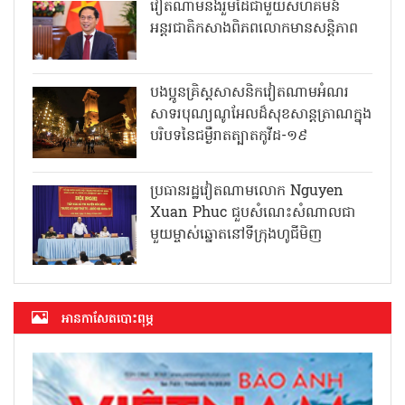
វៀតណាមនឹងរួមដៃជាមួយសហគមន៍
អន្តរជាតិកសាងពិភពលោកមានសន្តិភាព
បងប្អូនគ្រិស្តសាសនិកវៀតណាមអំណរ
សាទរបុណ្យណូអែលដ៏សុខសាន្តត្រាណក្នុង
បរិបទនៃជម្ងឺរាតត្បាតកូវីដ-១៩
ប្រធានរដ្ឋវៀតណាមលោក Nguyen
Xuan Phuc ជួបសំណេះសំណាលជា
មួយម្ចាស់ឆ្នោតនៅទីក្រុងហូជីមិញ
អាន​កាសែត​បោះពុម្ភ