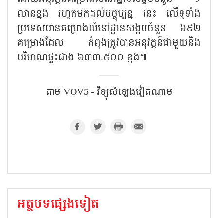
លានខ្នង រហូតមកដល់បច្ចុប្បន្ន នេះ លើទូទាំង
ប្រទេសមានគម្រោងលំនៅដ្ឋានសង្គមចំនួន ៦៩២
គម្រោងដែល កំពុងត្រូវបានអនុវត្តន៍ជាមួយនឹង
បរិមាណផ្ទះជាង ៦៣៣.៥០០ ខ្នង៕
តាម​ VOV5 - វិទ្យុសំឡេងវៀតណាម​
អត្ថបទផ្សេងទៀត