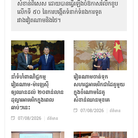
សំខាន់ពិសេស ដោយបានធ្វើឡើងចំឱកាសរំលឹកខួប
លើកទី ៥០ នៃការបង្កើតទំនាក់ទំនងការទូត
រវាងវៀតណាមនិងថៃ។
នាំទំហំពាណិជ្ជកម្ម
វៀតណាមចាត់ទុក
វៀតណាម-ម៉ាឡេស៊ី
សហរដ្ឋអាមេរិកជាដៃគូមួយ
ឲ្យឈានដល់ ២០ពាន់លាន
ក្នុងចំណោមដៃគូ
ដុល្លារអាមេរិកក្នុងពេល
សំខាន់ឈានមុខគេ
ឆាប់ៗនេះ
07/08/2026
ព័ត៌មាន
07/08/2026
ព័ត៌មាន