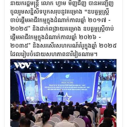
នាយករដ្ឋមន្ត្រី លោក ហ្វាម មិញជីញ បានអញ្ជើញ
ចូលរួមសន្និសីទបូកសរុបនូវគម្រោង “ឧបត្ថម្ភស្ត្រី
ចាប់ផ្តើមអាជីវកម្មក្នុងដំណាក់កាលឆ្នាំ ២០១៧ -
២០២៥" និងដាក់ពង្រាយគម្រោង ឧបត្ថម្ភស្ត្រីចាប់
ផ្តើមអាជីវកម្មក្នុងដំណាក់កាលឆ្នាំ ២០២៦ -
២០៣៥" និងសរសើរសហករណ៍គំរូក្នុងឆ្នាំ ២០២៥
ដែលរៀបចំដោយសហភាពនារីវៀតណាម។