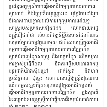
ប្រព័ន្ធអេកូឡូស៊ីចាប់ផ្តើមអាជីវកម្មប្រកបដោយភាព
ស្វាហាប់ និងច្នៃប្រឌិតប៉ុណ្ណោះទេ ប៉ុន្តែថែមទាំងរួម
ចំណែកដោយផ្ទាល់ដល់ការអនុវត្តគោលដៅយុទ្ធ
សាស្ត្ររបស់ប្រទេសទៀតផង។ លោកនាយករដ្ឋ
មន្ត្រីជឿជាក់ថា លំហអភិវឌ្ឍន៍ថ្មីមិនមានដែនកំណត់
សម្រាប់ម្ចាស់កម្មវត្ថុណាមួយ ជាពិសេសស្ត្រីក្នុងអាជីវ
កម្មចាប់ផ្តើមអាជីវកម្មប្រកបដោយភាពច្នៃប្រឌិត
ស្ទាត់ជំនាញវិទ្យាសាស្ត្រ និងបច្ចេកវិទ្យា លើកកម្ពស់
ការផ្លាស់ប្តូរឌីជីថល និងការធ្វើសមាហរណកម្ម
អន្តរជាតិយ៉ាងស៊ីជម្រៅ ជាក់ស្តែង និងមាន
ប្រសិទ្ធភាព ដូច្នេះ លោកបានស្នើឱ្យស្ត្រីវៀតណាម
លើកកម្ពស់ស្មារតីត្រួសត្រាយផ្លូវក្នុងអាជីវកម្មចាប់
ផ្តើមអាជីវកម្មប្រកបដោយភាពច្នៃប្រឌិត ក្នុងស្មារតី
នៃគម្រោងឧបត្ថម្ភស្ត្រីចាប់ផ្តើមអាជីវកម្មដំណាក់កាល