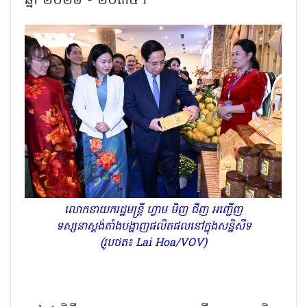
ឆ្នាំ ២០២៦ - ២០៣៥។
លោកនាយករដ្ឋមន្ត្រី ហ្វាម មិញ ជីញ អញ្ជើញ
ទស្សនាស្តង់តាំងបង្ហាញផលិតផលនៅក្នុងសន្និសីទ
(រូបថត៖ Lai Hoa/VOV)