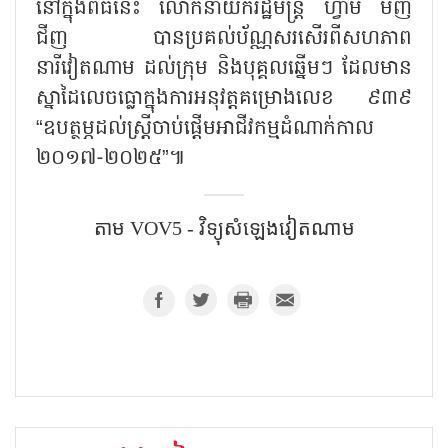
នៅក្នុងពិធីនេះ លោកនាយករដ្ឋមន្ត្រី ហ្វាម មិញ
ជីញ បានប្រគល់ប័ណ្ណសរសើរពីសហភាព
នារីវៀតណាម ដល់ក្រុម និងបុគ្គលឆ្នើមៗ ដែលមាន
ស្នាដៃលេចធ្លោក្នុងការអនុវត្តគម្រោងលេខ ៩៣៩
“ឧបត្ថម្ភដល់ស្ត្រីចាប់ផ្តើមអាជីវកម្មដំណាក់កាល
២០១៧-២០២៥”៕
តាម VOV5​​ - វិទ្យុសំឡេងវៀតណាម​