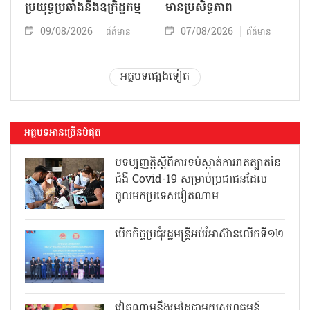
ប្រយុទ្ធប្រឆាំងនឹងឧក្រិដ្ឋកម្ម
មានប្រសិទ្ធភាព
09/08/2026
07/08/2026
ព័ត៌មាន
ព័ត៌មាន
អត្ថបទផ្សេងទៀត
អត្ថបទអានច្រើនបំផុត
បទប្បញ្ញត្តិស្តីពីការទប់ស្កាត់ការរាតត្បាតនៃ
ជំងឺ Covid-19 សម្រាប់ប្រជាជនដែល
ចូលមកប្រទេសវៀតណាម
បើកកិច្ចប្រជុំរដ្ឋមន្ត្រីអប់រំអាស៊ានលើកទី១២
វៀតណាមនឹងរួមដៃជាមួយសហគមន៍