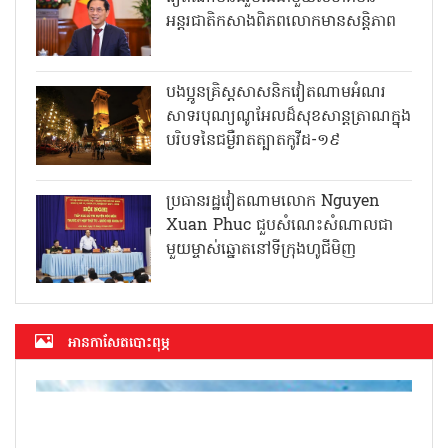
អន្តរជាតិកសាងពិភពលោកមានសន្តិភាព
បងប្អូនគ្រិស្តសាសនិកវៀតណាមអំណរ
សាទរបុណ្យណូអែលដ៏សុខសាន្តត្រាណក្នុង
បរិបទនៃជម្ងឺរាតត្បាតកូវីដ-១៩
ប្រធានរដ្ឋវៀតណាមលោក Nguyen
Xuan Phuc ជួបសំណេះសំណាលជា
មួយម្ចាស់ឆ្នោតនៅទីក្រុងហូជីមិញ
អាន​កាសែត​បោះពុម្ភ