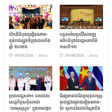
បើកពិធីបុណ្យវៀតណាម-
បន្តសម័យប្រជុំវិសាមញ្ញ
កូរ៉េខាងត្បូងទីក្រុងដាណាំង
លើកដំបូងនៃរដ្ឋសភានីតិ
ឆ្នាំ ២០២៦
កាលទី១៦
09/08/2026
09/08/2026
ព័ត៌មាន
ព័ត៌មាន
ប្រធានរដ្ឋសភា៖ នគរបាល
ជំរុញភាពជាដៃគូយុទ្ធសាស្ត្រ
សេដ្ឋកិច្ចសក្តិសមជា
គ្រប់ជ្រុងជ្រោយវៀតណាម-
“ដាវមុតស្រួច” ក្នុងការបង្ការ
ថៃ ឲ្យកាន់តែជាក់ស្ដែងនិង