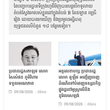
នៃបញ្ជាការដ្ឋានទីក្រុងហូជីមិញបានបន្តបើកទូលាយ
តំបន់ស្វែងរករបស់ខ្លួននៅក្នុងតំបន់ B នៃឧទ្យាន ឡេធី
រៀង ដោយបានរកឃើញ និងប្រមូលអដ្ឋិធាតុ
យុទ្ធជនពលីចំនួន ១៨ បន្ថែមទៀត។
ប្រធានរដ្ឋសភាឡាវ លោក
អគ្គលេខាបក្ស ប្រធានរដ្ឋ
សៃសំផន ភូមិវិហារ
លោក តូឡឹម អញ្ជើញចេញ
ទទួលមរណភាព
ដំណើរទៅបំពេញទស្សនកិច្ច
ផ្លូវរដ្ឋនៅអូស្ត្រាលីនិង
09/08/2026
ព័ត៌មាន
នូវែលសេឡង់
09/08/2026
ព័ត៌មាន