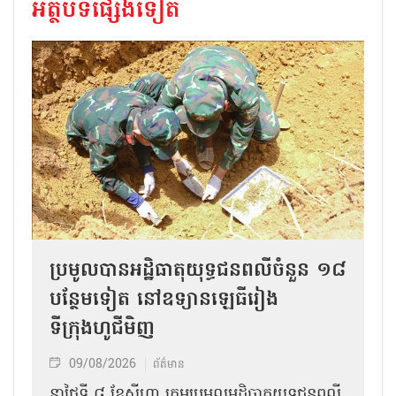
អត្ថបទផ្សេងទៀត
ប្រមូលបានអដ្ឋិធាតុយុទ្ធជនពលីចំនួន ១៨
បន្ថែមទៀត នៅឧទ្យានឡេធីរៀង
ទីក្រុងហូជីមិញ
09/08/2026
ព័ត៌មាន
នាថ្ងៃទី ៨ ខែសីហា ក្រុមប្រមូលអដ្ឋិធាតុយុទ្ធជនពលី