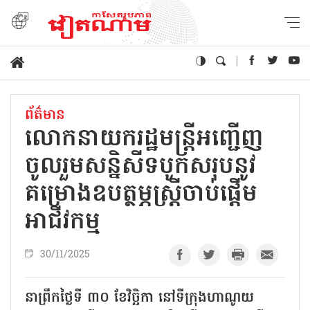
ព័ត៌មាន
លោកនាយករដ្ឋមន្ត្រីអញ្ជើញ
ចូលរួមសន្និសីទបូកសរុបនូវ
គម្រោងឧបត្ថម្ភស្ត្រីចាប់ផ្តើម
អាជីវកម្ម
30/11/2025
នាព្រឹកថ្ងៃទី ៣០ ខែវិច្ឆិកា នៅទីក្រុងហាណូយ