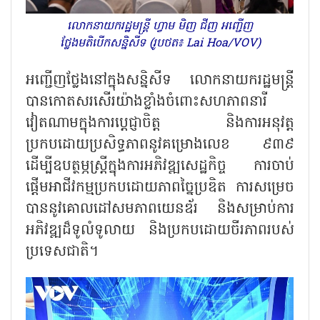
លោកនាយករដ្ឋមន្ត្រី ហ្វាម មិញ ជីញ អញ្ជើញ
ថ្លែងមតិបើកសន្និសីទ (រូបថត៖ Lai Hoa/VOV)
អញ្ជើញថ្លែងនៅក្នុងសន្និសីទ លោកនាយករដ្ឋមន្ត្រី
បានកោតសរសើរយ៉ាងខ្លាំងចំពោះសហភាពនារី
វៀតណាមក្នុងការប្តេជ្ញាចិត្ត និងការអនុវត្ត
ប្រកបដោយប្រសិទ្ធភាពនូវគម្រោងលេខ ៩៣៩
ដើម្បីឧបត្ថម្ភស្ត្រីក្នុងការអភិវឌ្ឍសេដ្ឋកិច្ច ការចាប់
ផ្តើមអាជីវកម្មប្រកបដោយភាពច្នៃប្រឌិត ការសម្រេច
បាននូវគោលដៅសមភាពយេនឌ័រ និងសម្រាប់ការ
អភិវឌ្ឍដ៏ទូលំទូលាយ និងប្រកបដោយចីរភាពរបស់
ប្រទេសជាតិ។