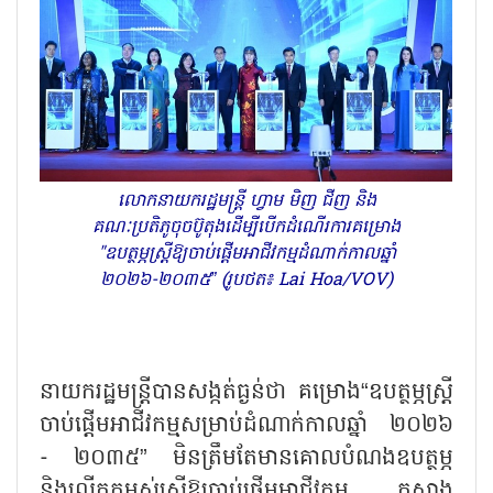
លោកនាយករដ្ឋមន្ត្រី ហ្វាម មិញ ជីញ និង
គណៈប្រតិភូចុចប៊ូតុងដើម្បីបើកដំណើរការគម្រោង
"ឧបត្ថម្ភស្ត្រីឱ្យចាប់ផ្តើមអាជីវកម្មដំណាក់កាលឆ្នាំ
២០២៦-២០៣៥” (រូបថត៖ Lai Hoa/VOV)
នាយករដ្ឋមន្ត្រីបានសង្កត់ធ្ងន់ថា គម្រោង“ឧបត្ថម្ភស្ត្រី
ចាប់ផ្តើមអាជីវកម្មសម្រាប់ដំណាក់កាលឆ្នាំ ២០២៦
- ២០៣៥” មិនត្រឹមតែមានគោលបំណងឧបត្ថម្ភ
និងលើកកម្ពស់ស្ត្រីឱ្យចាប់ផ្តើមអាជីវកម្ម កសាង