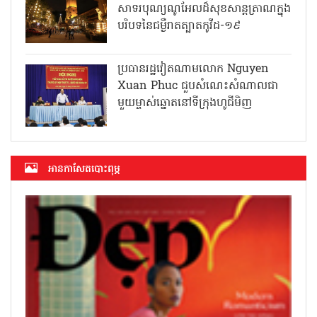
សាទរបុណ្យណូអែលដ៏សុខសាន្តត្រាណក្នុង
បរិបទនៃជម្ងឺរាតត្បាតកូវីដ-១៩
ប្រធានរដ្ឋវៀតណាមលោក Nguyen
Xuan Phuc ជួបសំណេះសំណាលជា
មួយម្ចាស់ឆ្នោតនៅទីក្រុងហូជីមិញ
អាន​កាសែត​បោះពុម្ភ