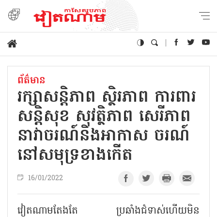
ព័ត៌មាន
រក្សាសន្តិភាព ស្ថិរភាព ការពារ
សន្តិសុខ សុវត្ថិភាព សេរីភាព
នាវាចរណ៍និងអាកាស ចរណ៍
នៅសមុទ្រខាងកើត
16/01/2022
វៀតណាមតែងតែ ប្រឆាំងជំទាស់ហើយមិន