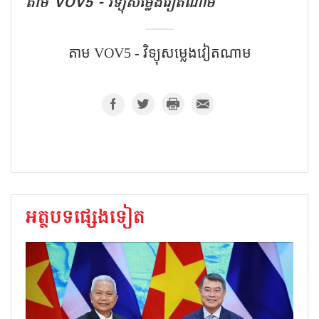
តាម VOV5 - វិទ្យុសម្លេងវៀតណាម
តាម VOV5 - វិទ្យុសម្លេងវៀតណាម
អត្ថបទផ្សេងទៀត