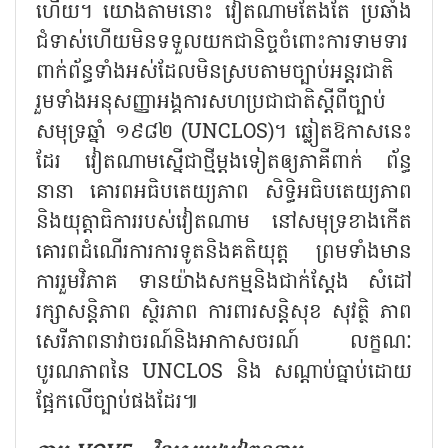
ហើយ។ យោងតាមនោះ វៀតណាមតែងតែ ប្រឆាំង
ជំទាស់ហើយមិនទទួលយកជានិច្ចចំពោះការទាមទារ
ពាក់ព័ន្ធទាំងអស់ដែលមិនស្របតាមច្បាប់អន្តរជាតិ
រួមទាំងអនុសញ្ញាអង្គការសហប្រជាជាតិស្ដីពីច្បាប់
សមុទ្រឆ្នាំ ១៩៨២ (UNCLOS)។ ឆ្លៀតឱកាសនេះ
ដែរ វៀតណាមស្នើជាថ្មីម្ដងទៀតឲ្យភាគីពាក់ ព័ន្ធ
នានា គោរពអធិបតេយ្យភាព សិទ្ធិអធិបតេយ្យភាព
និងយុត្តាធិការរបស់វៀតណាម នៅសមុទ្រខាងកើត
គោរពដំណើរការការទូតនិងគតិយុត្ត ព្រមទាំងមាន
ការរួមវិភាគ ទានយ៉ាងសកម្មនិងជាក់ស្ដែង សំដៅ
រក្សាសន្តិភាព ស្ថិរភាព ការពារសន្តិសុខ សុវត្ថិ ភាព
សេរីភាពនាវាចរណ៍និងអាកាសចរណ៍ លក្ខណៈ
បូរណភាពនៃ UNCLOS និង សណ្ដាប់ធ្នាប់ដោយ
ផ្អែកលើច្បាប់ផងដែរ៕