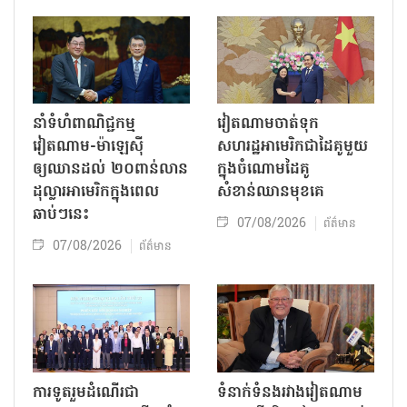
នាំទំហំពាណិជ្ជកម្ម
វៀតណាមចាត់ទុក
វៀតណាម-ម៉ាឡេស៊ី
សហរដ្ឋអាមេរិកជាដៃគូមួយ
ឲ្យឈានដល់ ២០ពាន់លាន
ក្នុងចំណោមដៃគូ
ដុល្លារអាមេរិកក្នុងពេល
សំខាន់ឈានមុខគេ
ឆាប់ៗនេះ
07/08/2026
ព័ត៌មាន
07/08/2026
ព័ត៌មាន
ការទូតរួមដំណើរជា
ទំនាក់ទំនងរវាងវៀតណាម