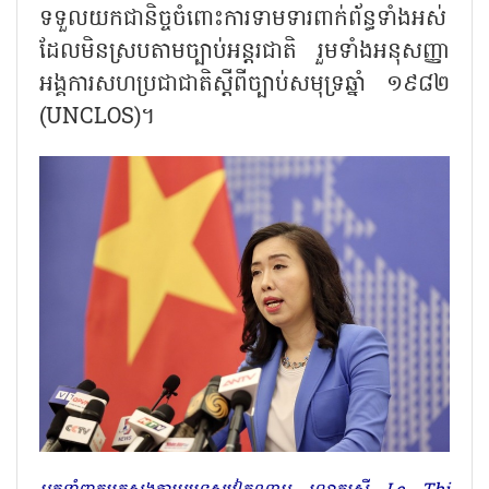
ទទួលយកជានិច្ចចំពោះការទាមទារពាក់ព័ន្ធទាំងអស់
ដែលមិនស្របតាមច្បាប់អន្តរជាតិ រួមទាំងអនុសញ្ញា
អង្គការសហប្រជាជាតិស្ដីពីច្បាប់សមុទ្រឆ្នាំ ១៩៨២
(UNCLOS)។