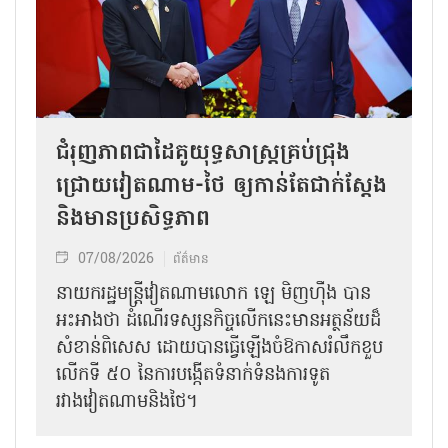
ជំរុញភាពជាដៃគូយុទ្ធសាស្ត្រគ្រប់ជ្រុង
ជ្រោយវៀតណាម-ថៃ ឲ្យកាន់តែជាក់ស្ដែង
និងមានប្រសិទ្ធភាព
07/08/2026
ព័ត៌មាន
នាយករដ្ឋមន្ត្រីវៀតណាមលោក ឡេ មិញហ៊ឹង បាន
អះអាងថា ដំណើរទស្សនកិច្ចលើកនេះមានអត្ថន័យដ៏
សំខាន់ពិសេស ដោយបានធ្វើឡើងចំឱកាសរំលឹកខួប
លើកទី ៥០ នៃការបង្កើតទំនាក់ទំនងការទូត
រវាងវៀតណាមនិងថៃ។