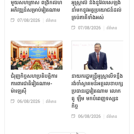
មួយសហគ្រាស ពង្រីកលំហ
អូស្ត្រាលី និងនូវែលសេឡង់
អភិវឌ្ឍន៍សម្រាប់វៀតណាម
នាំមកនូវអត្ថប្រយោជន៍ដល់
គ្រប់ភាគីទាំងអស់
07/08/2026
ព័ត៌មាន
07/08/2026
ព័ត៌មាន
ជំរុញកិច្ចសហប្រតិបត្តិការ
នាយករដ្ឋមន្ត្រីអូស្ត្រាលីទន្ទឹង
ការពារជាតិវៀតណាម-
រង់ចាំស្វាគមន៍អគ្គលេខាបក្ស
ម៉ាឡេស៊ី
ប្រធានរដ្ឋវៀតណាម លោក
តូ ឡឹម មកបំពេញទស្សន
06/08/2026
ព័ត៌មាន
កិច្ច
06/08/2026
ព័ត៌មាន