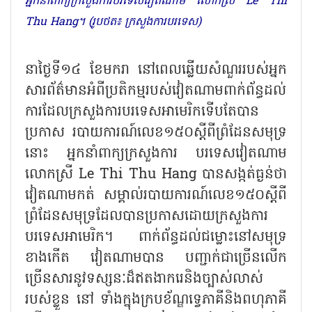
អ្នកនាំពាក្យក្រសួងការបរទេសវៀតណាម លោកស្រី Le Thi
Thu Hang។ (រូបថត៖ ក្រសួងការបរទេស)
នាថ្ងៃទី១៤ ខែមករា នៅពេលឆ្លើយសំណួររបស់អ្នក
សារព័ត៌មានអំពីប្រតិកម្មរបស់វៀតណាមពាក់ព័ន្ធដល់
ការដែលក្រសួងការបរទេសអាមេរិកទើបតែបាន
ប្រកាស របាយការណ៍លេខ១៥០ស្ដីពីព្រំដែនសមុទ្រ
នោះ អ្នកនាំពាក្យក្រសួងការ បរទេសវៀតណាម
លោកស្រី Le Thi Thu Hang បានសង្កត់ធ្ងន់ថា
វៀតណាមកត់ សម្គាល់របាយការណ៍លេខ១៥០ស្ដីពី
ព្រំដែនសមុទ្រដែលបានប្រកាសដោយក្រសួងការ
បរទេសអាមេរិក។ ពាក់ព័ន្ធដល់ជម្លោះនៅសមុទ្រ
ខាងកើត វៀតណាមបាន បញ្ជាក់ជាច្រើនលើក
ច្រើនសារនូវទស្សនៈដ៏ឥតងាករេនិងច្បាស់លាស់
របស់ខ្លួន នៅ ទាំងក្នុងក្របខ័ណ្ឌទ្វេភាគីនិងពហុភាគី