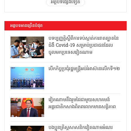
អត្ថបទផ្សេងទៀត
អត្ថបទអានច្រើនបំផុត
បទប្បញ្ញត្តិស្តីពីការទប់ស្កាត់ការរាតត្បាតនៃ
ជំងឺ Covid-19 សម្រាប់ប្រជាជនដែល
ចូលមកប្រទេសវៀតណាម
បើកកិច្ចប្រជុំរដ្ឋមន្ត្រីអប់រំអាស៊ានលើកទី១២
វៀតណាមនឹងរួមដៃជាមួយសហគមន៍
អន្តរជាតិកសាងពិភពលោកមានសន្តិភាព
បងប្អូនគ្រិស្តសាសនិកវៀតណាមអំណរ