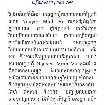
បង្កើតអាស៊ាន។ រូបថត៖ VNA
ថ្លែងមតិនៅពិធីនេះ អនុរដ្ឋមន្ត្រីការបរទេសអចិន្ត្រៃយ៍
លោក Nguyen Minh Vu បានសង្កត់ធ្ងន់ថា
ក្នុងរយៈពេល ៥៨ ឆ្នាំកន្លងទៅ អាស៊ានបាន
រីកចម្រើនដោយឥតឈប់ឈរ ក្លាយជាកម្លាំងស្នូល
ក្នុងដំណើរការទាំងអស់ក្នុងតំបន់ បង្ហាញនូវចក្ខុ
វិស័យសហគមន៍រស់នៅប្រកបដោយសន្តិភាព ស្ថិរ
ភាព និងការអភិវឌ្ឍប្រកដោយនិរន្តភាព។ យោង
តាមអនុរដ្ឋមន្ត្រី Nguyen Minh Vu ក្នុងបរិបទ
ពិភពលោកបច្ចុប្បន្ន តំបន់អាស៊ានចាំបាច់ត្រូវបន្ត
សម្លឹងទៅអនាគតដោយមានចក្ខុវិស័យច្បាស់លាស់
និងឆន្ទៈដ៏មុតមាំក្នុងការកសាងសហគមន៍អាស៊ានដ៏
រឹងមាំ ឯកភាព និងធន់៖ “បញ្ហាប្រឈមនានា
ទាមទារឱ្យអាស៊ាន និងដៃគូអភិវឌ្ឍន៍របស់ខ្លួន លើក