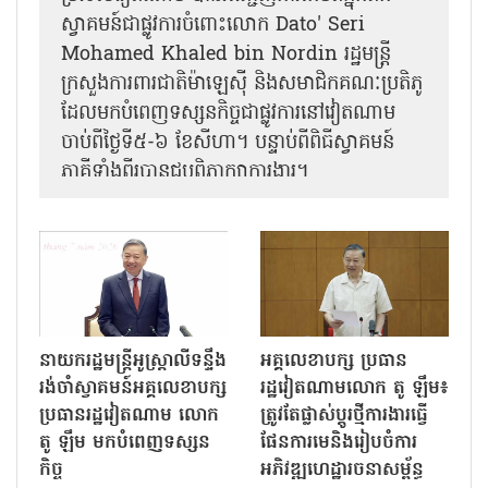
ស្វាគមន៍ជាផ្លូវការ​ចំពោះលោក Dato' Seri
Mohamed Khaled bin Nordin រដ្ឋមន្ត្រី
ក្រសួងការពារជាតិម៉ាឡេស៊ី និងសមាជិកគណៈប្រតិភូ
ដែលមកបំពេញទស្សនកិច្ចជាផ្លូវការនៅវៀតណាម
ចាប់ពីថ្ងៃទី៥-៦ ខែសីហា។ បន្ទាប់ពីពិធីស្វាគមន៍
ភាគីទាំងពីរបានជួបពិភាក្សាការងារ​។
នាយករដ្ឋមន្ត្រីអូស្ត្រាលីទន្ទឹង
អគ្គលេខាបក្ស ប្រធាន
រង់ចាំស្វាគមន៍អគ្គលេខាបក្ស
រដ្ឋវៀតណាមលោក តូ ឡឹម៖
ប្រធានរដ្ឋវៀតណាម លោក
ត្រូវតែផ្លាស់ប្ដូរថ្មីការងារធ្វើ
តូ ឡឹម មកបំពេញទស្សន
ផែនការមេនិងរៀបចំការ
កិច្ច
អភិវឌ្ឍហេដ្ឋារចនាសម្ព័ន្ធ