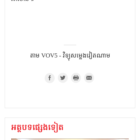
តាម​ VOV5 - វិទ្យុសម្លេងវៀតណាម
អត្ថបទផ្សេងទៀត