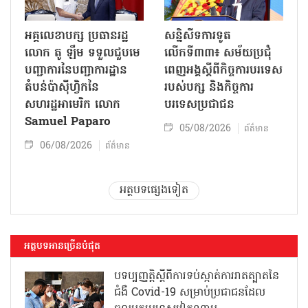
អគ្គលេខាបក្ស ប្រធានរដ្ឋ
សន្និសីទការទូត
លោក តូ ឡឹម ទទួលជួបមេ
លើកទី៣៣៖ សម័យប្រជុំ
បញ្ជាការនៃបញ្ជាការដ្ឋាន
ពេញអង្គស្តីពីកិច្ច​ការបរទេស
តំបន់ប៉ាស៊ីហ្វិកនៃ
របស់​បក្ស និងកិច្ច​ការ
សហរដ្ឋអាមេរិក លោក
បរទេសប្រជាជន
Samuel Paparo
05/08/2026
ព័ត៌មាន
06/08/2026
ព័ត៌មាន
អត្ថបទផ្សេងទៀត
អត្ថបទអានច្រើនបំផុត
បទប្បញ្ញត្តិស្តីពីការទប់ស្កាត់ការរាតត្បាតនៃ
ជំងឺ Covid-19 សម្រាប់ប្រជាជនដែល