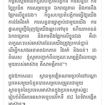
កម្ពស់ស្មារតីនៃកិច្ចសហប្រតិបត្តិការ ការសន្ទនា ការ
ច្នៃប្រឌិត ការសម្របខ្លួន ឯករាជ្យភាព និងការពឹង
ផ្អែកលើខ្លួនឯង។ កិច្ចសហប្រតិបត្តិការធ្វើឱ្យយើង
កាន់តែរឹងមាំ ការសន្ទនាផ្សាភ្ជាប់ជាមួយយើង ការ
ផ្លាសរប្តូរថ្មីជំរុញឱ្យយើងឆ្ពោះទៅមុខ ហើយភាពធន់
ឯករាជ្យភាព និងការពឹងផ្អែកលើខ្លួនឯង គឺជា
លក្ខណៈរបស់អាស៊ានដែលយើងត្រូវប្រកាន់ខ្ជាប់
ដើម្បីកសាងអនាគតឯកភាព រឹងមាំ និងធន់។ ជា
ពិសេស ខ្ញុំសូមបញ្ជាក់ពីលក្ខណៈសម្បត្តិដ៏លេចធ្លោ
មួយរបស់អាស៊ាន គឺសាមគ្គីភាព”។
ក្នុងឱកាសនេះ ស្ថានទូតវៀតណាមប្រចាំនៅបណ្តា
ប្រទេសមួយចំនួនបានសម្របសម្រួលជាមួយ
ស្ថានទូតនៃប្រទេសអាស៊ានក្នុងប្រទេសម្ចាស់ផ្ទះ
រៀបចំពិធីអបអរសាទរខួបលើកទី ៥៨ នៃទិវាបង្កើត
អាស៊ាន៕