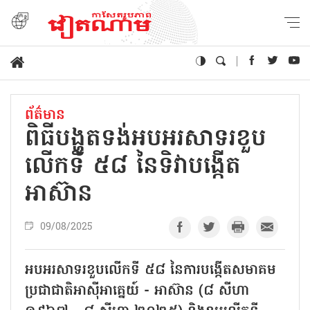
ព័ត៌មាន
ពិធីបង្ហូតទង់​អបអរសាទរ​ខួប​
លើក​ទី ​៥៨ ​នៃ​ទិវាបង្កើត​
អាស៊ាន​
09/08/2025
អបអរសាទរខួបលើកទី ៥៨ នៃការបង្កើតសមាគម
ប្រជាជាតិអាស៊ីអាគ្នេយ៍ - អាស៊ាន (៨ សីហា