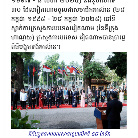
១៩៦៧ - ៨ សីហា ២០២៥) និងខួបលើកទី
៣០ ដែលវៀតណាមចូលជាសមាជិកអាស៊ាន (២៨
កក្កដា ១៩៩៥ - ២៨ កក្កដា ២០២៥) នៅទី
ស្នាក់ការក្រសួងការបរទេសវៀតណាម (នៃទីក្រុង
ហាណូយ) ក្រសួងការបរទេស វៀតណាមបានប្រារព្ធ
ពិធីបង្ហូតទង់អាស៊ាន។
ពិធីបង្ហូតទង់អបអរសាទរខួបលើកទី ៥៨ នៃទិវា