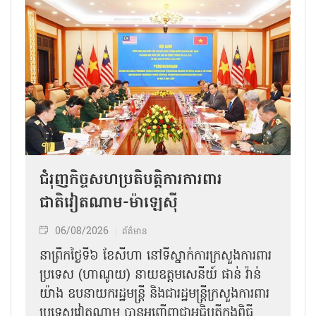
ជំរុញកិច្ចសហប្រតិបត្តិការការពារ
ជាតិវៀតណាម-ម៉ាឡេស៊ី
06/08/2026
ព័ត៌មាន
នា​ព្រឹកថ្ងៃទី៦ ខែសីហា នៅទីស្នាក់ការក្រសួងការពារ
ប្រទេស (ហាណូយ) នាយឧត្តមសេនីយ៍ ផាន់ វ៉ាន់
យ៉ាង ឧបនាយករដ្ឋមន្ត្រី និងជារដ្ឋមន្ត្រីក្រសួងការពារ
ប្រទេសវៀតណាម បានអញ្ជើញជាអធិបតីក្នុងពិធី