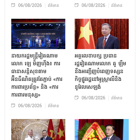
06/08/2026
06/08/2026
ព័ត៌មាន
ព័ត៌មាន
នាយករដ្ឋមន្ត្រីវៀតណាម
អគ្គលេខាបក្ស ប្រធាន
លោក ឡេ មិញហ៊ឹង៖ ការ
រដ្ឋវៀតណាមលោក តូ ឡឹម
ធានាសន្តិសុខតាម
នឹងអញ្ជើញបំពេញទស្សន
អ៊ីនធឺណិតត្រូវតែភ្ជាប់ «ការ
កិច្ចផ្លូវរដ្ឋនៅអូស្ត្រាលីនិង
ការពារប្រព័ន្ធ» និង «ការ
នូវែលសេឡង់
ការពារមនុស្ស»
06/08/2026
ព័ត៌មាន
06/08/2026
ព័ត៌មាន