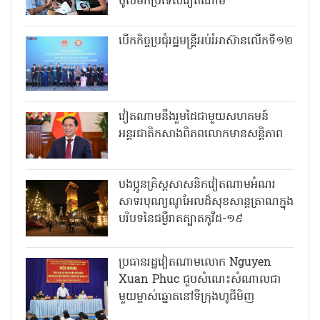
ចូលមកប្រទេសវៀតណាម
បើកកិច្ចប្រជុំរដ្ឋមន្ត្រីអប់រំអាស៊ានលើកទី១២
វៀតណាមនឹងរួមដៃជាមួយសហគមន៍
អន្តរជាតិកសាងពិភពលោកមានសន្តិភាព
បងប្អូនគ្រិស្តសាសនិកវៀតណាមអំណរ
សាទរបុណ្យណូអែលដ៏សុខសាន្តត្រាណក្នុង
បរិបទនៃជម្ងឺរាតត្បាតកូវីដ-១៩
ប្រធានរដ្ឋវៀតណាមលោក Nguyen
Xuan Phuc ជួបសំណេះសំណាលជា
មួយម្ចាស់ឆ្នោតនៅទីក្រុងហូជីមិញ