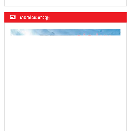
អាន​កាសែត​បោះពុម្ភ