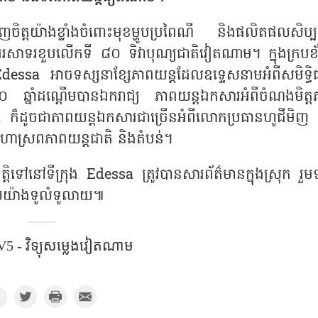
េញចិត្តយ៉ាងខ្លាំងចំពោះមុខម្ហូបប្រពៃណី និងផលិតផលសិប្បក
អរសាទរខួបលើកទី ៨០ ទិវាបុណ្យជាតិវៀតណាម។ ក្នុងក្របខ័
Edessa អាចទស្សនាខ្សែភាពយន្តដែលឧទ្ទេសនាមអំពីសមិទ្ធ
្នាំដណ្ដើមបានឯករាជ្យ ភាពយន្តឯកសារអំពីចំណងមិត្ត
ដូចជាភាពយន្តឯកសារជាច្រើនអំពីលោកប្រធានហូជីមិញ 
ោស្រពភាពយន្តជាតិ និងតំបន់។
ត្តិទៅនៅទីក្រុង Edessa ត្រូវបានសារព័ត៌មានក្នុងស្រុក រួម
្សាយយ៉ាងទូលំទូលាយ៕
5 - វិទ្យុសម្លេងវៀតណាម