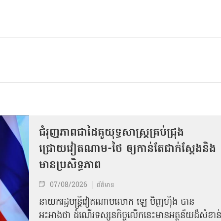
ជំរុញភាពជាដៃគូយុទ្ធសាស្ត្រគ្រប់ជ្រុង
ជ្រោយវៀតណាម-ថៃ ឲ្យកាន់តែជាក់ស្ដែងនិង
មានប្រសិទ្ធភាព
07/08/2026
ព័ត៌មាន
នាយករដ្ឋមន្ត្រីវៀតណាមលោក ឡេ មិញហ៊ឹង បាន
អះអាងថា ដំណើរទស្សនកិច្ចលើកនេះមានអត្ថន័យដ៏សំខាន