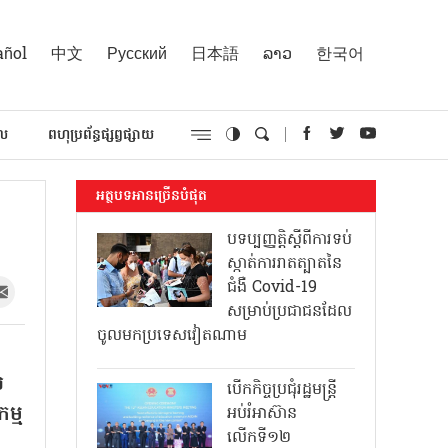
añol
中文
Русский
日本語
ລາວ
한국어
គល
ពហុប្រព័ន្ធផ្សព្វផ្សាយ
អត្ថបទអានច្រើនបំផុត
បទប្បញ្ញត្តិស្តីពីការទប់
ស្កាត់ការរាតត្បាតនៃ
ជំងឺ Covid-19
សម្រាប់ប្រជាជនដែល
ចូលមកប្រទេសវៀតណាម
់
បើកកិច្ចប្រជុំរដ្ឋមន្ត្រី
ម្ម
អប់រំអាស៊ាន
លើកទី១២