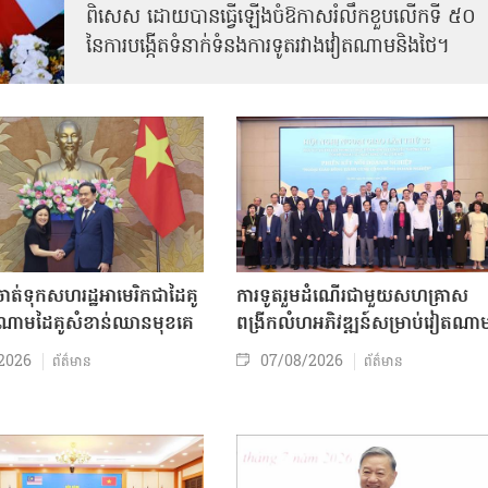
ពិសេស ដោយបានធ្វើឡើងចំឱកាសរំលឹកខួបលើកទី ៥០
នៃការបង្កើតទំនាក់ទំនងការទូតរវាងវៀតណាមនិងថៃ។
ត់ទុកសហរដ្ឋអាមេរិកជាដៃគូ
ការទូតរួមដំណើរជាមួយសហគ្រាស
ចំណោមដៃគូសំខាន់ឈានមុខគេ
ពង្រីកលំហអភិវឌ្ឍន៍សម្រាប់វៀតណា
2026
07/08/2026
ព័ត៌មាន
ព័ត៌មាន