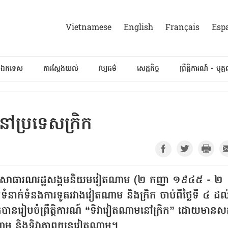
Vietnamese
English
Français
Esp
៍ឯកទេស
ការស្វែងយល់
វប្បធម៌
សេដ្ឋកិច្ច
ព្រឹត្តិការណ៍ - បុគ្
នៅប្រទេសក្រិក
តិនៃសាធារណរដ្ឋសង្គមនិយមវៀតណាម (២ កញ្ញា ១៩៤៥ - ២
ំនាក់ទំនងការទូតរវាងវៀតណាម និងក្រិក ចាប់ពីថ្ងៃទី ៤ ដល
រិកបានរៀបចំព្រឹត្តិការណ៍ “ទិវាវៀតណាមនៅក្រិក” ដោយមានសក
តណាម និងទិវាភាពយន្តវៀតណាម។