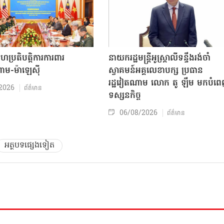
សហប្រតិបត្តិការការពារ
នាយករដ្ឋមន្ត្រីអូស្ត្រាលីទន្ទឹងរង់ចាំ
ាម-ម៉ាឡេស៊ី
ស្វាគមន៍អគ្គលេខាបក្ស ប្រធាន
រដ្ឋវៀតណាម លោក តូ ឡឹម មកបំព
2026
ព័ត៌មាន
ទស្សនកិច្ច
06/08/2026
ព័ត៌មាន
អត្ថបទផ្សេងទៀត