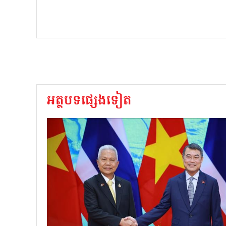
អត្ថបទផ្សេងទៀត