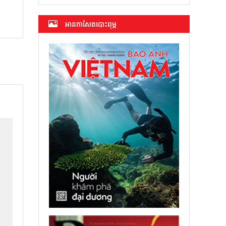
អាន​កាសែត​បោះពុម្ភ
់