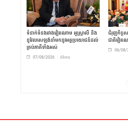
ទំនាក់ទំនងរវាងវៀតណាម អូស្ត្រាលី និង
ជំរុញកិច្ច
នូវែលសេឡង់នាំមកនូវអត្ថប្រយោជន៍ដល់
ជាតិវៀតណ
គ្រប់ភាគីទាំងអស់
06/08/
07/08/2026
ព័ត៌មាន