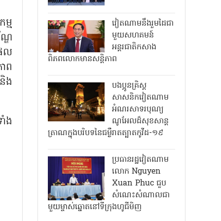
ម្ម
វៀតណាមនឹងរួមដៃជា
មួយសហគមន៍
ណ្ឌ
អន្តរជាតិកសាង
ិផល
ពិភពលោកមានសន្តិភាព
ភាព
និង
បងប្អូនគ្រិស្ត
សាសនិកវៀតណាម
អំណរសាទរបុណ្យ
ទាំង
ណូអែលដ៏សុខសាន្ត
ត្រាណក្នុងបរិបទនៃជម្ងឺរាតត្បាតកូវីដ-១៩
ប្រធានរដ្ឋវៀតណាម
លោក Nguyen
Xuan Phuc ជួប
សំណេះសំណាលជា
មួយម្ចាស់ឆ្នោតនៅទីក្រុងហូជីមិញ