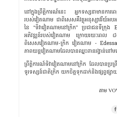
នៅក្នុងព្រឹត្តិការណ៍នេះ អ្នកទស្សនាមានការព
របស់វៀតណាម ជាពិសេសគឺវត្ថុអនុស្សាវរីយ៍អប
នៃ “ទិវាវៀតណាមនៅក្រិក” ប្រជាជនទីក្រុង 
អភិវឌ្ឍន៍របស់វៀតណាម ក្រោយរយៈពេល ៨០ ឆ
ពិសេសវៀតណាម-ក្រិក វៀតណាម - Edessa ក៏
ភាពយន្តវៀតណាមដែលបានឈ្នះពានរង្វាន់នៅមហ
ព្រឹត្តិការណ៍ទិវាវៀតណាមនៅក្រិក ដែលបានប្រព្រឹ
ទូរទស្សន៍ជាតិក្រិក យកចិត្តទុកដាក់និងផ្សព្វផ
តាម​ VOV