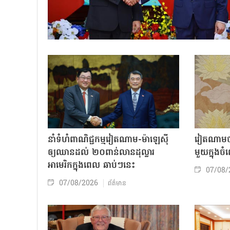
នាំទំហំពាណិជ្ជកម្មវៀតណាម-ម៉ាឡេស៊ី
វៀតណាមចា
ឲ្យឈានដល់ ២០ពាន់លានដុល្លារ
មួយក្នុង
អាមេរិកក្នុងពេល ឆាប់ៗនេះ
07/08/
07/08/2026
ព័ត៌មាន