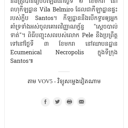
នឹងត្រូវបានរៀបចំឡើងនៅថ្ងៃទី ២ ខែមករា នៅ
ពហុកីឡដ្ឋាន Vila Belmiro ដែលជាកីឡាដ្ឋានផ្ទះ
របស់ក្លឹប Santos។ កីឡដ្ឋាននឹងបើកទ្វារឲ្យអ្នក
គាំទ្រទាំងអស់ចូលគោរពវិញ្ញាណក្ខ័ន្ធ "ស្ដេចបាល់
ទាត់"។ ពិធីបញ្ចុះសពរបស់លោក Pele នឹងប្រព្រឹត្ត
ទៅនៅថ្ងៃទី ៣ ខែមករា នៅឈាបនដ្ឋាន
Ecumenical Necropolis ក្នុងទីក្រុង
Santos៕
តាម​ VOV5 - វិទ្យុសម្លេងវៀតណាម