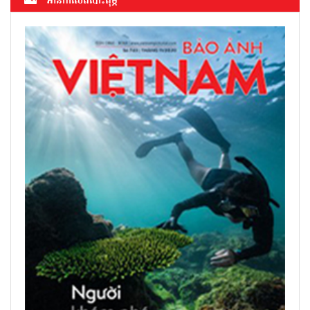
អាន​កាសែត​បោះពុម្ភ