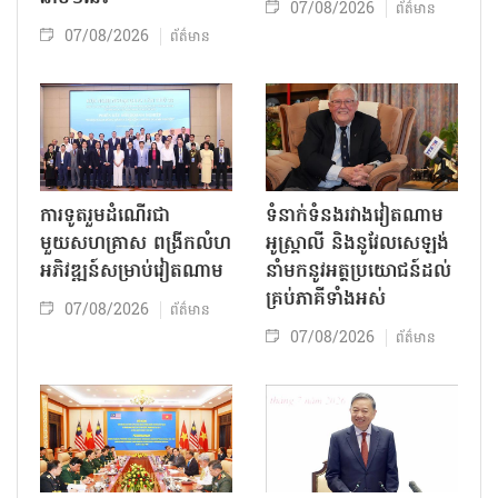
07/08/2026
ព័ត៌មាន
07/08/2026
ព័ត៌មាន
ការទូតរួមដំណើរជា
ទំនាក់ទំនងរវាងវៀតណាម
មួយសហគ្រាស ពង្រីកលំហ
អូស្ត្រាលី និងនូវែលសេឡង់
អភិវឌ្ឍន៍សម្រាប់វៀតណាម
នាំមកនូវអត្ថប្រយោជន៍ដល់
គ្រប់ភាគីទាំងអស់
07/08/2026
ព័ត៌មាន
07/08/2026
ព័ត៌មាន