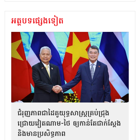
អត្ថបទផ្សេងទៀត
ជំរុញភាពជាដៃគូយុទ្ធសាស្ត្រគ្រប់ជ្រុង
ជ្រោយវៀតណាម-ថៃ ឲ្យកាន់តែជាក់ស្ដែង
និងមានប្រសិទ្ធភាព