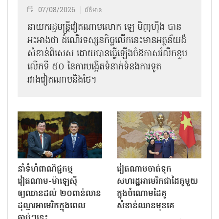
07/08/2026
ព័ត៌មាន
នាយករដ្ឋមន្ត្រីវៀតណាមលោក ឡេ មិញហ៊ឹង បាន
អះអាងថា ដំណើរទស្សនកិច្ចលើកនេះមានអត្ថន័យដ៏
សំខាន់ពិសេស ដោយបានធ្វើឡើងចំឱកាសរំលឹកខួប
លើកទី ៥០ នៃការបង្កើតទំនាក់ទំនងការទូត
រវាងវៀតណាមនិងថៃ។
នាំទំហំពាណិជ្ជកម្ម
វៀតណាមចាត់ទុក
វៀតណាម-ម៉ាឡេស៊ី
សហរដ្ឋអាមេរិកជាដៃគូមួយ
ឲ្យឈានដល់ ២០ពាន់លាន
ក្នុងចំណោមដៃគូ
ដុល្លារអាមេរិកក្នុងពេល
សំខាន់ឈានមុខគេ
ឆាប់ៗនេះ