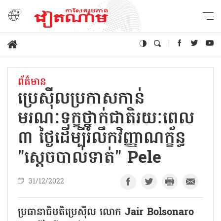
ព័ត៌មាន
ប្រេស៊ីលប្រកាសកាន់
មរណៈទុក្ខថ្នាក់ជាតិរយៈពេល
៣ ថ្ងៃដើម្បីរំលឹកវិញ្ញាណក្ខ័ន្ធ
"ស្តេចបាល់ទាត់" Pele
31/12/2022
ប្រធានាធិបតិប្រេស៊ីល លោក Jair Bolsonaro