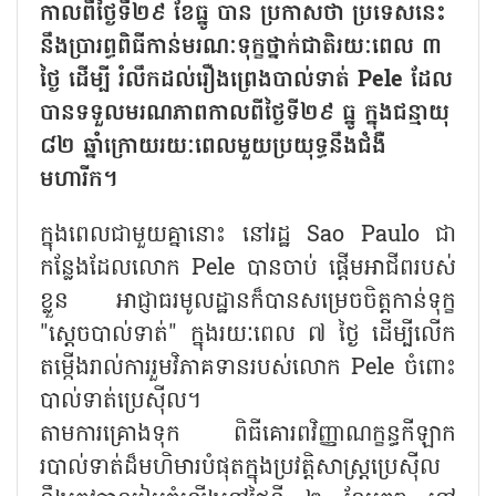
កាលពីថ្ងៃទី២៩ ខែធ្នូ បាន ប្រកាសថា ប្រទេសនេះ
នឹងប្រារព្ធពិធីកាន់មរណៈទុក្ខថ្នាក់ជាតិរយៈពេល ៣
ថ្ងៃ ដើម្បី រំលឹកដល់រឿងព្រេងបាល់ទាត់ Pele ដែល
បានទទួលមរណភាពកាលពីថ្ងៃទី២៩ ធ្នូ ក្នុងជន្មាយុ
៨២ ឆ្នាំក្រោយរយៈពេលមួយប្រយុទ្ធនឹងជំងឺ
មហារីក។
ក្នុងពេលជាមួយគ្នានោះ នៅរដ្ឋ Sao Paulo ជា
កន្លែងដែលលោក Pele បានចាប់ ផ្តើមអាជីពរបស់
ខ្លួន អាជ្ញាធរមូលដ្ឋានក៏បានសម្រេចចិត្តកាន់ទុក្ខ
"ស្តេចបាល់ទាត់" ក្នុងរយៈពេល ៧ ថ្ងៃ ដើម្បីលើក
តម្កើងរាល់ការរួមវិភាគទានរបស់លោក Pele ចំពោះ
បាល់ទាត់ប្រេស៊ីល។
តាមការគ្រោងទុក ពិធីគោរពវិញ្ញាណក្ខន្ធកីឡាក
របាល់ទាត់ដ៏មហិមារបំផុតក្នុងប្រវត្តិសាស្ត្រប្រេស៊ីល