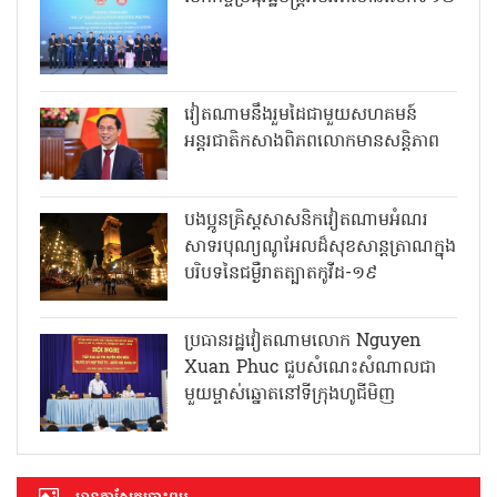
វៀតណាមនឹងរួមដៃជាមួយសហគមន៍
អន្តរជាតិកសាងពិភពលោកមានសន្តិភាព
បងប្អូនគ្រិស្តសាសនិកវៀតណាមអំណរ
សាទរបុណ្យណូអែលដ៏សុខសាន្តត្រាណក្នុង
បរិបទនៃជម្ងឺរាតត្បាតកូវីដ-១៩
ប្រធានរដ្ឋវៀតណាមលោក Nguyen
Xuan Phuc ជួបសំណេះសំណាលជា
មួយម្ចាស់ឆ្នោតនៅទីក្រុងហូជីមិញ