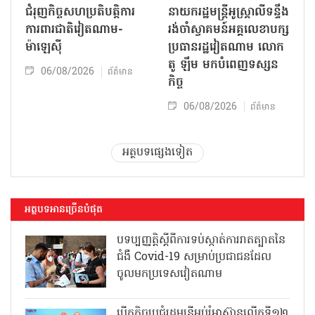
ជំរុញកិច្ចសហប្រតិបត្តិការ
នាយករដ្ឋមន្ត្រីអូស្ត្រាលីទន្ទឹង
ការពារជាតិវៀតណាម-
រង់ចាំស្វាគមន៍អគ្គលេខាបក្ស
ម៉ាឡេស៊ី
ប្រធានរដ្ឋវៀតណាម លោក
តូ ឡឹម មកបំពេញទស្សន
06/08/2026
ព័ត៌មាន
កិច្ច
06/08/2026
ព័ត៌មាន
អត្ថបទផ្សេងទៀត
អត្ថបទអានច្រើនបំផុត
បទប្បញ្ញត្តិស្តីពីការទប់ស្កាត់ការរាតត្បាតនៃ
ជំងឺ Covid-19 សម្រាប់ប្រជាជនដែល
ចូលមកប្រទេសវៀតណាម
បើកកិច្ចប្រជុំរដ្ឋមន្ត្រីអប់រំអាស៊ានលើកទី១២