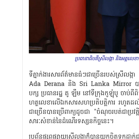
ប្រធានាធិបតីស្រីលង្កា និងអគ្គ
ទីភ្នាក់ងារសារព័ត៌មានធំៗជាច្រើនរបស់ស្រ
Ada Derana និង Sri Lanka Mirror បានធ្វើប
បក្ស ប្រធានរដ្ឋ​ តូ ឡឹម នៅទីក្រុងកូឡុំបូ ចាប់ពីព
ហត្ថលេខាលើឯកសារសហប្រតិបត្តិការ រហូតដល់កិ
ជាច្រើនបានប្រើពាក្យដូចជា "ចំណុចរបត់ជា​ប្រវត្តិ
សារៈសំខាន់នៃដំណើរទស្សនកិច្ចនេះ។
ប្រព័ន្ធផ្សព្វផ្សាយស្រីលង្កាក៏បានយកចិត្ត