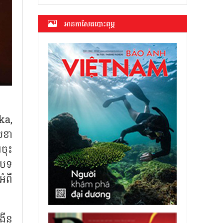
អាន​កាសែត​បោះពុម្ភ
ka,
េខា
រចុះ
ថបទ
អំពី
ើន​