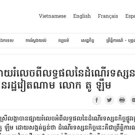
Vietnamese
English
Français
Esp
៍ឯកទេស
ការស្វែងយល់
វប្បធម៌
សេដ្ឋកិច្ច
ព្រឹត្តិការណ៍ - បុគ្
កា ផ្សាយ​រំលេចពីលទ្ធផលនៃដំណើរទស្ស
ប្រធានរដ្ឋវៀតណាម លោក តូ ឡឹម
ាយស្រីលង្កាបានផ្សាយរំលេចអំពីលទ្ធផលនៃដំណើរទស្សនកិច្ចផ្លូវរដ
ឡឹម ដោយសង្កត់ធ្ងន់ថា ដំណើរទស្សនកិច្ចនេះគឺជាព្រឹត្តិការ