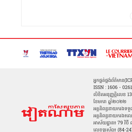
អ្នកផ្គត់ផ្គង់ព័ត៌មាន
ISSN : 1606 - 026
លិខិតអនុញ្ញត្តិលេខ
ខែមករា ឆ្នាំ២០២២
អគ្គនិពន្ធនាយករងទទួ
អគ្គនិពន្ធនាយករង៖ល
អាស័យដ្ឋាន៖ 79 វិថ
លេខទូរស័ព្ទ៖ (84-