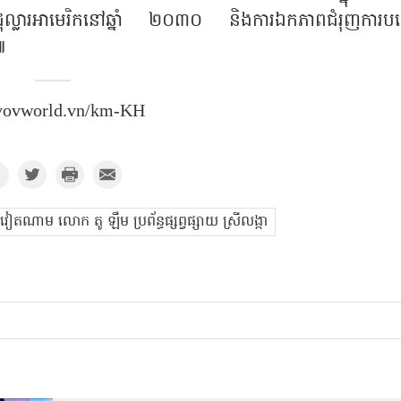
ដុល្លារអាមេរិកនៅឆ្នាំ ២០៣០ និងការឯកភាពជំរុញការបង្
​
 vovworld.vn/km-KH
ឋវៀតណាម លោក តូ ឡឹម ប្រព័ន្ធផ្សព្វផ្សាយ ស្រីលង្កា