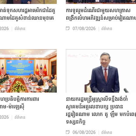
ត់ទុកសហរដ្ឋអាមេរិកជាដៃគូ
ការទូតរួមដំណើរជាមួយសហគ្រាស
ចំណោមដៃគូសំខាន់ឈានមុខគេ
ពង្រីកលំហអភិវឌ្ឍន៍សម្រាប់វៀតណា
2026
07/08/2026
ព័ត៌មាន
ព័ត៌មាន
សហប្រតិបត្តិការការពារ
នាយករដ្ឋមន្ត្រីអូស្ត្រាលីទន្ទឹងរង់ចាំ
ាម-ម៉ាឡេស៊ី
ស្វាគមន៍អគ្គលេខាបក្ស ប្រធាន
រដ្ឋវៀតណាម លោក តូ ឡឹម មកបំព
2026
ព័ត៌មាន
ទស្សនកិច្ច
06/08/2026
ព័ត៌មាន