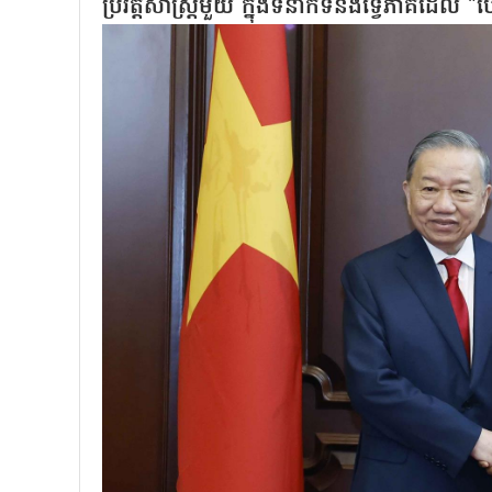
ប្រវត្តិសាស្ត្រមួយ ក្នុងទំនាក់ទំនងទ្វេភាគីដែល "ប