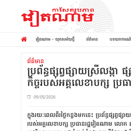
វៀតណាម - យុគសម័យថ្មី
ព័ត៌មាន
បទយកការណ
ព័ត៌មាន
ប្រព័ន្ធផ្សព្វផ្សាយស្រីលង្
កិច្ចរបស់​អគ្គលេខា​បក្ស 
09/05/2026
ក្នុងរយៈពេលពីរថ្ងៃកន្លងមកនេះ ប្រព័ន្ធផ្សព្វផ្ស
របស់អគ្គលេខា​បក្ស ប្រធានរដ្ឋវៀតណាម លោក តូ 