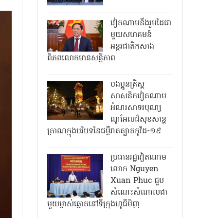
វៀតណាមនឹងរួមដៃជា
មួយសហគមន៍
អន្តរជាតិកសាង
ពិភពលោកមានសន្តិភាព
បងប្អូនគ្រិស្ត
សាសនិកវៀតណាម
អំណរសាទរបុណ្យ
ណូអែលដ៏សុខសាន្ត
ត្រាណក្នុងបរិបទនៃជម្ងឺរាតត្បាតកូវីដ-១៩
ប្រធានរដ្ឋវៀតណាម
លោក Nguyen
Xuan Phuc ជួប
សំណេះសំណាលជា
មួយម្ចាស់ឆ្នោតនៅទីក្រុងហូជីមិញ