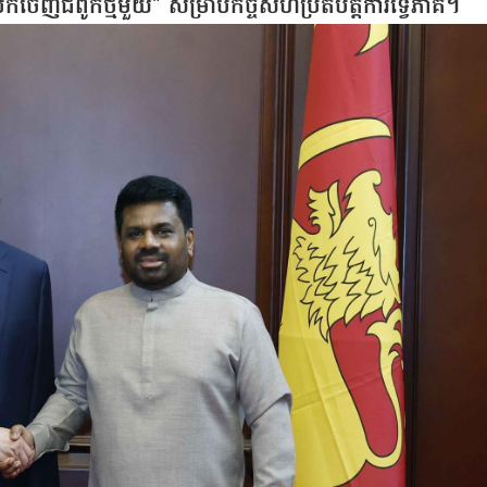
ើកចេញ​ជំពូកថ្មី​មួយ​" សម្រាប់កិច្ចសហប្រតិបត្តិការទ្វេភាគី។