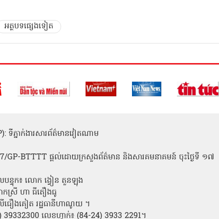
អត្ថបទផ្សេងទៀត
(ICP): ទីភ្នាក់ងារសារព័ត៌មានវៀតណាម
1
 137/GP-BTTTT ផ្តល់ដោយក្រសួងព័ត៌មាន និងសារគមនាគមន៍ ចុះថ្ងៃទី ១៧
លបន្ទុក៖ លោក ង្វៀន តួនឡុង
ោកស្រី ហា ធីតឿងធូ
ី លីធឿងគៀត រដ្ឋធានីហាណូយ ។
24) 39332300 លេខហ្វាក់៖ (84-24) 3933 2291។