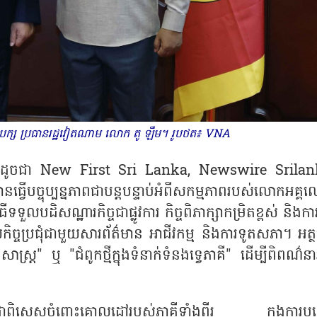
លេខាបក្ស ប្រធានរដ្ឋវៀតណាម លោក តូ ឡឹម។ រូបថត៖ VNA
ីលង្កា ដូចជា New First Sri Lanka, Newswire Srilan
ច្ចុប្បន្នភាពជាបន្តបន្ទាប់អំពីសកម្មភាពរបស់លោក​អគ្គល
ិធីទទួលបដិសណ្ឋារកិច្ចជាផ្លូវការ កិច្ចពិភាក្សាកម្រិតខ្ពស់ និងកា
ច្ចប្រជុំជាមួយសារព័ត៌មាន អាជីវកម្ម និងការទូតសភា។ អត្
សាស្ត្រ" ឬ "ជំពូកថ្មីក្នុងទំនាក់ទំនងទ្វេភាគី" ដើម្បីពិពណ៌នា
ទុកដាក់ជាពិសេសចំពោះគោលដៅរបស់ភាគីទាំងពីរ ក្នុងការបង្ក