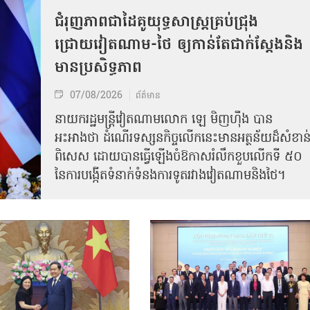
ជំរុញភាពជាដៃគូយុទ្ធសាស្ត្រគ្រប់ជ្រុង
ជ្រោយវៀតណាម-ថៃ ឲ្យកាន់តែជាក់ស្ដែងនិង
មានប្រសិទ្ធភាព
07/08/2026
ព័ត៌មាន
នាយករដ្ឋមន្ត្រីវៀតណាមលោក ឡេ មិញហ៊ឹង បាន
អះអាងថា ដំណើរទស្សនកិច្ចលើកនេះមានអត្ថន័យដ៏សំខាន
ពិសេស ដោយបានធ្វើឡើងចំឱកាសរំលឹកខួបលើកទី ៥០
នៃការបង្កើតទំនាក់ទំនងការទូតរវាងវៀតណាមនិងថៃ។