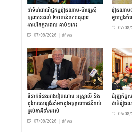
នាំទំហំពាណិជ្ជកម្មវៀតណាម-ម៉ាឡេស៊ី
វៀតណាមចា
ឲ្យឈានដល់ ២០ពាន់លានដុល្លារ
មួយក្នុង
អាមេរិកក្នុងពេល ឆាប់ៗនេះ
07/08/
07/08/2026
ព័ត៌មាន
ទំនាក់ទំនងរវាងវៀតណាម អូស្ត្រាលី និង
ជំរុញកិច្ច
នូវែលសេឡង់នាំមកនូវអត្ថប្រយោជន៍ដល់
ជាតិវៀតណ
គ្រប់ភាគីទាំងអស់
06/08/
07/08/2026
ព័ត៌មាន