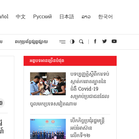
añol
中文
Русский
日本語
ລາວ
한국어
គល
ពហុប្រព័ន្ធផ្សព្វផ្សាយ
អត្ថបទអានច្រើនបំផុត
ន
បទប្បញ្ញត្តិស្តីពីការទប់
ស្កាត់ការរាតត្បាតនៃ
ជំងឺ Covid-19
សម្រាប់ប្រជាជនដែល
ចូលមកប្រទេសវៀតណាម
បើកកិច្ចប្រជុំរដ្ឋមន្ត្រី
្ឋ
អប់រំអាស៊ាន
ណ៍
លើកទី១២