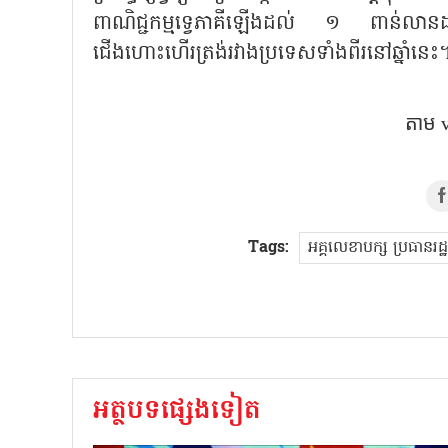
ពាណិជ្ជកម្មទ្វេភាគី​ឡើ​ង​ដល់ ១ ពាន់លាន
ជើងហោះហើរត្រង់​រវាងប្រទេសទាំងពីរនៅឆ្នាំនេះ៕
តាម​
Tags:
អគ្គលេខាបក្ស ប្រធានរដ្
អត្ថបទផ្សេងទៀត