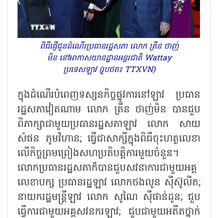
ពិធីផ្ញើជូនដំណើរប្រធានរដ្ឋសភា លោក ត្រីន ថាញ់
មិន នៅអាកាសយានដ្ឋានអន្តរជាតិ Wattay
ប្រទេសឡាវ (រូបថត៖ TTXVN)
ក្នុងដំណើរបំពេញទស្សនកិច្ចផ្លូវការនៅឡាវ ប្រធាន
រដ្ឋសភាវៀតណាម លោក ត្រីន ថាញ់មិន បានជួប
ពិភាក្សាជាមួយប្រធានរដ្ឋសភាឡាវ លោក សាយ
សំផន ភូមវិហាន
;
ធ្វើជាសាក្សីក្នុងពិធីចុះហត្ថលេខា
លើកិច្ចព្រមព្រៀងសហប្រតិបត្តិការមួយចំនួន។
លោកប្រធានរដ្ឋសភាក៏បានជួបសវនាការជាមួយអគ្គ
លេខាបក្ស ប្រធានរដ្ឋឡាវ លោកថងលូន ស៊ីស៊ូលីត
;
នាយករដ្ឋមន្ត្រីឡាវ លោក សូណៃ ស៊ីផាន់ដូន
;
ជួប
ធ្វើការជាមួយអគ្គសវនករឡាវ
;
ជួបជាមួយអតីតថ្នាក់