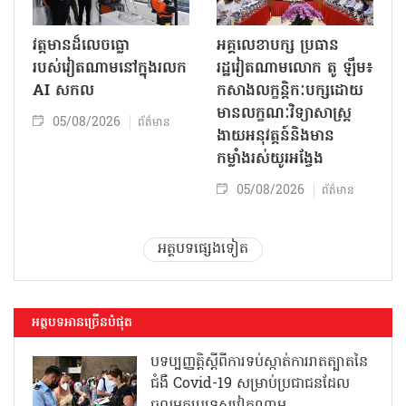
វត្តមានដ៏លេចធ្លោ
អគ្គលេខាបក្ស ប្រធាន
របស់វៀតណាមនៅក្នុងរលក
រដ្ឋវៀតណាមលោក តូ ឡឹម៖
AI សកល
កសាងលក្ខន្តិកៈបក្សដោយ
មានលក្ខណៈវិទ្យាសាស្ត្រ
05/08/2026
ព័ត៌មាន
ងាយអនុវត្តន៍និងមាន
កម្លាំងរស់យូរអង្វែង
05/08/2026
ព័ត៌មាន
អត្ថបទផ្សេងទៀត
អត្ថបទអានច្រើនបំផុត
បទប្បញ្ញត្តិស្តីពីការទប់ស្កាត់ការរាតត្បាតនៃ
ជំងឺ Covid-19 សម្រាប់ប្រជាជនដែល