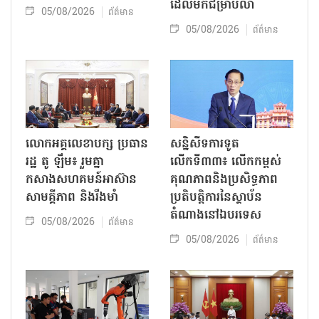
ដែលមកជម្រាបលា
05/08/2026
ព័ត៌មាន
05/08/2026
ព័ត៌មាន
លោក​អគ្គលេខាបក្ស ប្រធាន
សន្និសីទការទូត
រដ្ឋ តូ ឡឹម៖ រួមគ្នា
លើកទី៣៣៖ លើក​កម្ពស់
កសាងសហគមន៍អាស៊ាន
គុណភាពនិងប្រសិទ្ធភាព
សាមគ្គីភាព និងរឹងមាំ
ប្រតិបត្តិការ​នៃស្ថាប័ន​​
តំណាងនៅឯ​បរទេស​
05/08/2026
ព័ត៌មាន
05/08/2026
ព័ត៌មាន