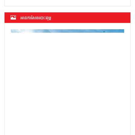
អាន​កាសែត​បោះពុម្ភ