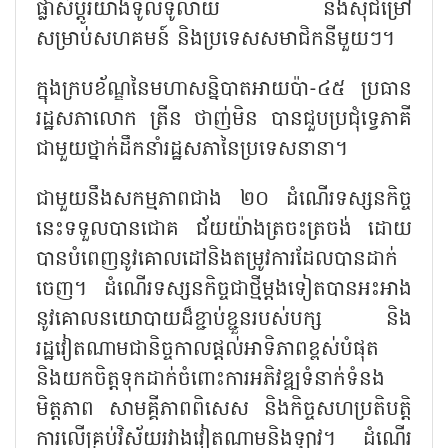
ផ្លាស់ប្តូរយ៉ាងទូលំទូលាយ និងស៊ីជម្រៅ
សម្រាប់សហគមន៍ និងប្រទេសសមាជិកនីមួយៗ។
ក្នុងក្របខ័ណ្ឌនៃមហាសន្និបាតអាយប៉ា-៤៥ ប្រធាន
រដ្ឋសភាលោក ត្រីន ថាញ់មិន បានជួបប្រជុំទ្វេភាគី
ជាមួយថ្នាក់ដឹកនាំរដ្ឋសភានៃប្រទេសនានា។
ជាមួយនឹងសកម្មភាពជាង ២០ ដំណើរទស្សនកិច្ច
នេះទទួលបានជោគ ជ័យយ៉ាងត្រចះត្រចង់ ដោយ
បានបំពេញនូវគោលដៅនិងតម្រូវការដែលបានដាក់
ចេញ។ ដំណើរទស្សនកិច្ចជាថ្មីម្តងទៀតបានអះអាង
នូវគោលនយោបាយដ៏ខ្ជាប់ខ្ជួនរបស់បក្ស និង
រដ្ឋវៀតណាមជានិច្ចកាលផ្តល់អាទិភាពខ្ពស់បំផុត
និងយកចិត្តទុកដាក់ចំពោះការអភិវឌ្ឍទំនាក់ទំនង
មិត្តភាព សាមគ្គីភាពពិសេស និងកិច្ចសហប្រតិបត្តិ
ការលើគ្រប់វិស័យរវាងវៀតណាមនិងឡាវ។ ដំណើរ