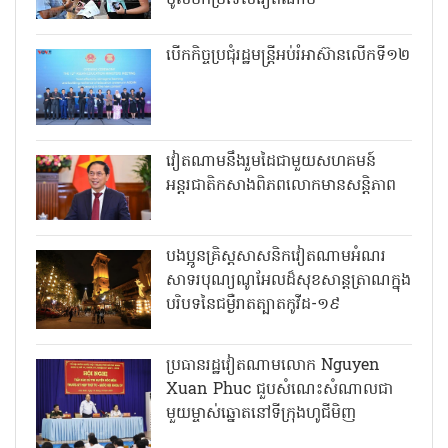
ចូលមកប្រទេសវៀតណាម
បើកកិច្ចប្រជុំរដ្ឋមន្ត្រីអប់រំអាស៊ានលើកទី១២
វៀតណាមនឹងរួមដៃជាមួយសហគមន៍
អន្តរជាតិកសាងពិភពលោកមានសន្តិភាព
បងប្អូនគ្រិស្តសាសនិកវៀតណាមអំណរ
សាទរបុណ្យណូអែលដ៏សុខសាន្តត្រាណក្នុង
បរិបទនៃជម្ងឺរាតត្បាតកូវីដ-១៩
ប្រធានរដ្ឋវៀតណាមលោក Nguyen
Xuan Phuc ជួបសំណេះសំណាលជា
មួយម្ចាស់ឆ្នោតនៅទីក្រុងហូជីមិញ