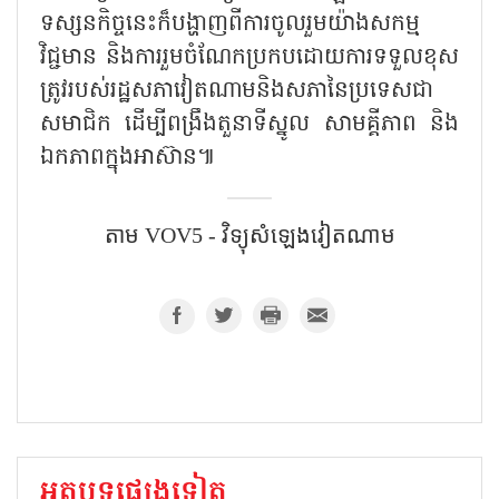
ទស្សនកិច្ចនេះក៏បង្ហាញពីការចូលរួមយ៉ាងសកម្ម
វិជ្ជមាន និងការរួមចំណែកប្រកបដោយការទទួលខុស
ត្រូវរបស់រដ្ឋសភាវៀតណាមនិងសភានៃប្រទេសជា
សមាជិក ដើម្បីពង្រឹងតួនាទីស្នូល សាមគ្គីភាព និង
ឯកភាពក្នុងអាស៊ាន៕
តាម VOV5 - វិទ្យុសំឡេង​វៀតណាម
អត្ថបទផ្សេងទៀត