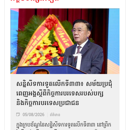
សន្និសីទការទូតលើកទី៣៣៖ សម័យប្រជុំ
ពេញអង្គស្តីពីកិច្ច​ការបរទេសរបស់​បក្ស
និងកិច្ច​ការបរទេសប្រជាជន
05/08/2026
ព័ត៌មាន
ក្នុងក្របខ័ណ្ឌនៃសន្និសីទការទូតលើកទី៣៣ នៅព្រឹក