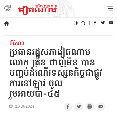
ព័ត៌មាន
ប្រធានរដ្ឋសភាវៀតណាម
លោក ត្រីន ថាញ់មិន បាន
បញ្ចប់ដំណើរទស្សនកិច្ចជាផ្លូវ
ការនៅឡាវ ចូល
រួមអាយប៉ា-៤៥
21/10/2024