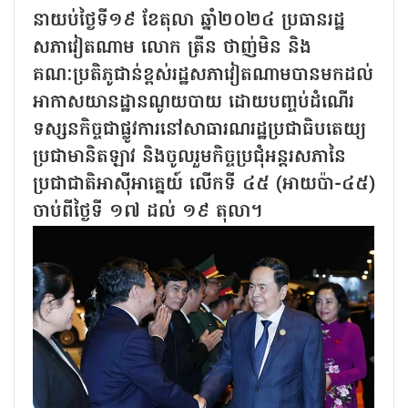
នាយប់ថ្ងៃទី១៩ ខែតុលា ឆ្នាំ២០២៤ ប្រធានរដ្ឋ
សភាវៀតណាម លោក ត្រីន ថាញ់មិន និង
គណៈប្រតិភូជាន់ខ្ពស់រដ្ឋសភាវៀតណាមបានមកដល់
អាកាសយានដ្ឋានណូយបាយ ដោយបញ្ចប់ដំណើរ
ទស្សនកិច្ចជាផ្លូវការនៅសាធារណរដ្ឋប្រជាធិបតេយ្យ
ប្រជាមានិតឡាវ និងចូលរួមកិច្ចប្រជុំអន្តរសភានៃ
ប្រជាជាតិអាស៊ីអាគ្នេយ៍ លើកទី ៤៥ (អាយប៉ា-៤៥)
ចាប់ពីថ្ងៃទី ១៧ ដល់ ១៩ តុលា។