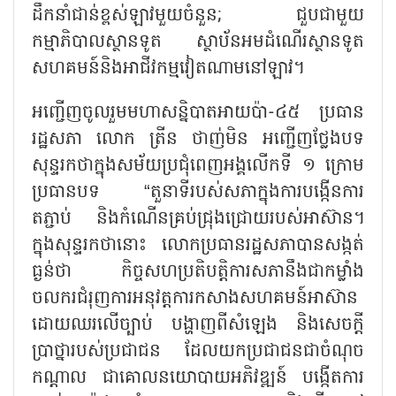
ដឹកនាំជាន់ខ្ពស់ឡាវមួយចំនួន
;
ជួបជាមួយ
កម្មាភិបាលស្ថានទូត ស្ថាប័នអមដំណើរស្ថានទូត
សហគមន៍និងអាជីវកម្មវៀតណាមនៅឡាវ។
អញ្ជើញចូលរួមមហាសន្និបាតអាយប៉ា-៤៥ ប្រធាន
រដ្ឋសភា លោក ត្រីន ថាញ់មិន អញ្ជើញថ្លែងបទ
សុន្ទរកថាក្នុងសម័យប្រជុំពេញអង្គលើកទី ១ ក្រោម
ប្រធានបទ
“
តួនាទីរបស់សភាក្នុងការបង្កើនការ
តភ្ជាប់ និងកំណើនគ្រប់ជ្រុងជ្រោយរបស់អាស៊ាន។
ក្នុងសុន្ទរកថានោះ លោកប្រធានរដ្ឋសភាបានសង្កត់
ធ្ងន់ថា កិច្ចសហប្រតិបត្តិការសភានឹងជាកម្លាំង
ចលករជំរុញការអនុវត្តការកសាងសហគមន៍អាស៊ាន
ដោយឈរលើច្បាប់ បង្ហាញពីសំឡេង និងសេចក្តី
ប្រាថ្នារបស់ប្រជាជន ដែលយកប្រជាជនជាចំណុច
កណ្តាល ជាគោលនយោបាយអភិវឌ្ឍន៍ បង្កើតការ