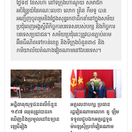
ថ្ងៃទី៥ ខែសីហា នៅទីក្រុងហាណូយ សមាជិក
អចិន្ត្រៃយ៍នៃគណៈលេខា លោក ត្រិន កឹម​ទូ បាន
អញ្ជើញ​ចូលរួមនិងថ្លែងសុន្ទរកថាដឹកនាំនៅក្នុងសម័យ
ប្រជុំពេញអង្គស្តីពី​​កិច្ច​ការបរទេសរបស់​បក្ស និងកិច្ច​ការ
បរទេស​ប្រជាជន។ សម័យប្រជុំនេះត្រូវបានភ្ជាប់តាម
អ៊ីនធឺណិតទៅកាន់ខេត្ត និងទីក្រុងចំនួន៣៤ និង
ការិយាល័យតំណាងវៀតណាមនៅឯ​បរទេស។
អដ្ឋិធាតុយុទ្ធជនពលីចំនួន
អគ្គលេខាបក្ស ប្រធាន
១៩៧ ឈុតត្រូវបានរក
រដ្ឋវៀតណាមលោក តូ ឡឹម
ឃើញនិងប្រមូលនៅឧទ្យាន
ទទួលជួបឯកអគ្គរដ្ឋទូត
ឡេធីរៀង
ម៉ាឡេស៊ីប្រចាំវៀតណាម