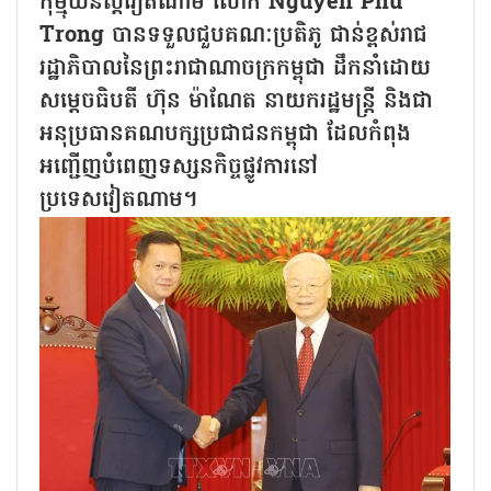
កុម្មុយនិស្តវៀតណាម លោក Nguyen Phu
Trong បានទទួលជួបគណៈប្រតិភូ ជាន់ខ្ពស់រាជ
រដ្ឋាភិបាលនៃព្រះរាជាណាចក្រកម្ពុជា ដឹកនាំដោយ
សម្ដេចធិបតី ហ៊ុន ម៉ាណែត នាយករដ្ឋមន្ត្រី និងជា
អនុប្រធានគណបក្សប្រជាជនកម្ពុជា ដែលកំពុង
អញ្ជើញបំពេញទស្សនកិច្ចផ្លូវការនៅ
ប្រទេសវៀតណាម។