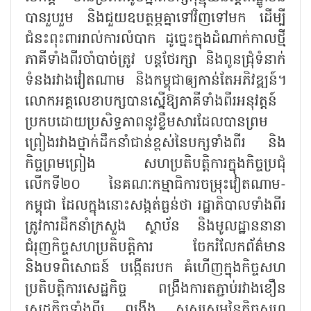
បានរួបរួម និងជួយឧបត្ថម្ភគ្នាទៅវិញទៅមក ដើម្បី
ជំនះពុះពាររាល់ការលំបាក ដូច្នេះក្នុងដំណាក់កាលថ្មី
ភាគីទាំងពីរចាំបាច់ត្រូវ បន្តថែរក្សា និងពូនជ្រុំទំនាក់
ទំនងរវាងវៀតណាម និងកម្ពុជាឲ្យកាន់តែអភិវឌ្ឍន៍។
លោកអគ្គលេខាបក្សបានស្នើឱ្យភាគីទាំងពីរអនុវត្តន៍
ប្រកបដោយប្រសិទ្ធភាពនូវខ្លឹមសារដែលបានព្រម
ព្រៀងរវាងថ្នាក់ដឹកនាំជាន់ខ្ពស់នៃបក្សទាំងពីរ និង
កិច្ចព្រមព្រៀង សហប្រតិបត្តិការក្នុងកិច្ចប្រជុំ
លើកទី២០ នៃគណៈកម្មាធិការចម្រុះវៀតណាម-
កម្ពុជា ដែលក្នុងនោះសង្កត់ធ្ងន់ថា រដ្ឋាភិបាលទាំងពីរ
ត្រូវការដឹកនាំក្រសួង ស្ថាប័ន និងមូលដ្ឋាននានា
ជំរុញកិច្ចសហប្រតិបត្តិការ ចែករំលែកព័ត៌មាន
និងបទពិសោធន៍ បង្កើតរបក គំហើញក្នុងកិច្ចសហ
ប្រតិបត្តិការសេដ្ឋកិច្ច ពង្រឹងការតភ្ជាប់រវាងខឿន
សេដ្ឋកិច្ចទាំងពីរ ពង្រឹង សសរស្តម្ភនៃកិច្ចសហ