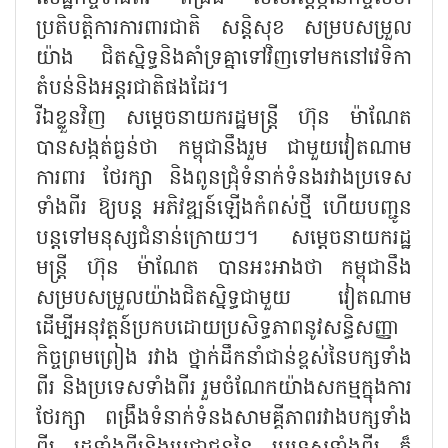
ប្រតិបត្តិការការពារជាតិ សន្តិសុខ សម្របសម្រួល
យ៉ាង ជិតស្និទ្ធនិងគាំទ្រគ្នាទៅវិញទៅមកនៅវេទិកា
តំបន់និងអន្តរជាតិផងដែរ។
រីឯខ្លួនវិញ សម្ដេចនាយករដ្ឋមន្ត្រី ហ៊ុន ម៉ាណែត
បានសង្កត់ធ្ងន់ថា កម្ពុជានឹងរួម ជាមួយវៀតណាម
ការពារ ថែរក្សា និងពូនជ្រុំទំនាក់ទំនងរវាងប្រទេស
ទាំងពីរ ឱ្យបន្ត អភិវឌ្ឍន៍ឡើងកំពស់ថ្មី ហើយបញ្ជូន
បន្តទៅមនុស្សជំនាន់ក្រោយៗ។ សម្ដេចនាយករដ្ឋ
មន្ត្រី ហ៊ុន ម៉ាណែត បានអះអាងថា កម្ពុជានឹង
សម្របសម្រួលយ៉ាងជិតស្និទ្ធជាមួយ វៀតណាម
ដើម្បីអនុវត្តន៍ប្រកបដោយប្រសិទ្ធភាពនូវសន្ធិសញ្ញា
កិច្ចព្រមព្រៀង រវាង ថ្នាក់ដឹកនាំជាន់ខ្ពស់នៃបក្សទាំង
ពីរ និងប្រទេសទាំងពីរ រួមចំណែកយ៉ាងសកម្មក្នុងការ
ថែរក្សា ពង្រឹងទំនាក់ទំនងសាមគ្គីភាពរវាងបក្សទាំង