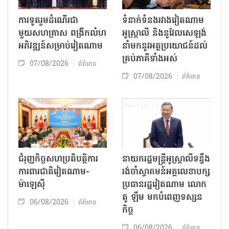
ការទូតរួមដំណើរជា
ទំនាក់ទំនងរវាងវៀតណាម
មួយសហគ្រាស ពង្រីកលំហ
អូស្ត្រាលី និងនូវែលសេឡង់
អភិវឌ្ឍន៍សម្រាប់វៀតណាម
នាំមកនូវអត្ថប្រយោជន៍ដល់
គ្រប់ភាគីទាំងអស់
07/08/2026
ព័ត៌មាន
07/08/2026
ព័ត៌មាន
ជំរុញកិច្ចសហប្រតិបត្តិការ
នាយករដ្ឋមន្ត្រីអូស្ត្រាលីទន្ទឹង
ការពារជាតិវៀតណាម-
រង់ចាំស្វាគមន៍អគ្គលេខាបក្ស
ម៉ាឡេស៊ី
ប្រធានរដ្ឋវៀតណាម លោក
តូ ឡឹម មកបំពេញទស្សន
06/08/2026
ព័ត៌មាន
កិច្ច
06/08/2026
ព័ត៌មាន