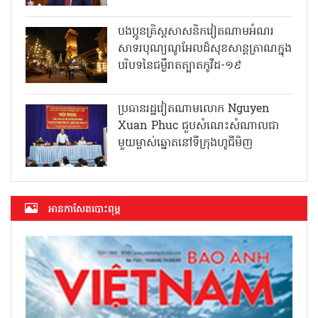
បងប្អូនគ្រិស្តសាសនិកវៀតណាមអំណរ
សាទរបុណ្យណូអែលដ៏សុខសាន្តត្រាណក្នុង
បរិបទនៃជម្ងឺរាតត្បាតកូវីដ-១៩
ប្រធានរដ្ឋវៀតណាមលោក Nguyen
Xuan Phuc ជួបសំណេះសំណាលជា
មួយម្ចាស់ឆ្នោតនៅទីក្រុងហូជីមិញ
អាន​កាសែត​បោះពុម្ភ