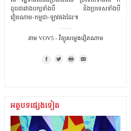
ពីរ រដ្ឋទាំងពីរនិងប្រជាជននៃ ប្រទេសទាំងពីរ ក៏
ដូចជារវាងបក្សទាំងបី និងប្រទេសទាំងបី
វៀតណាម-កម្ពុជា-ឡាវផងដែរ៕
តាម​ VOV5 - វិទ្យុសម្លេងវៀតណាម
អត្ថបទផ្សេងទៀត