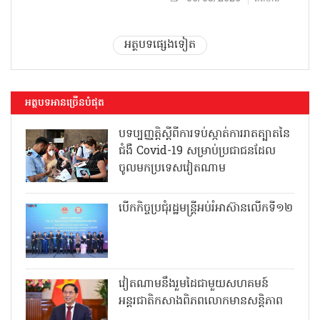
អត្ថបទផ្សេងទៀត
អត្ថបទអានច្រើនបំផុត
បទប្បញ្ញត្តិស្តីពីការទប់ស្កាត់ការរាតត្បាតនៃ
ជំងឺ Covid-19 សម្រាប់ប្រជាជនដែល
ចូលមកប្រទេសវៀតណាម
បើកកិច្ចប្រជុំរដ្ឋមន្ត្រីអប់រំអាស៊ានលើកទី១២
វៀតណាមនឹងរួមដៃជាមួយសហគមន៍
អន្តរជាតិកសាងពិភពលោកមានសន្តិភាព