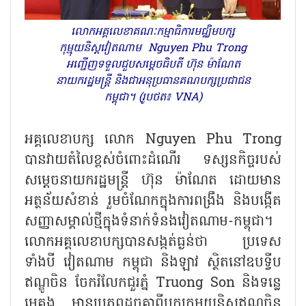
លោកអគ្គលេខាគណៈកម្មាធិការមជ្ឈិមបក្ស
កុម្មុយនិស្តវៀតណាម Nguyen Phu Trong
អញ្ជើញទទួលជួបសម្ដេចធិបតី ហ៊ុន ម៉ាណែត
នាយករដ្ឋមន្រ្តី និងជាអនុប្រធានគណបក្សប្រជាជន
កម្ពុជា។ (រូបថត៖ VNA)
អគ្គលេខាបក្ស លោក Nguyen Phu Trong
បានវាយតំលៃខ្ពស់ចំពោះដំណើរ ទស្សនកិច្ចរបស់
សម្ដេចនាយករដ្ឋមន្ត្រី ហ៊ុន ម៉ាណែត ដោយមាន
អត្ថន័យសំខាន់ រួមចំណែកក្នុងការពង្រឹង និងបង្កើត
សញ្ញាសម្គាល់ថ្មីក្នុងទំនាក់ទំនងវៀតណាម-កម្ពុជា។
លោកអគ្គលេខាបក្សបានសង្កត់ធ្ងន់ថា ប្រទេស
ទាំងបី វៀតណាម កម្ពុជា និងឡាវ ស្ថិតនៅឧបទ្វីប
ឥណ្ឌូចិន ចែករំលែកជួរភ្នំ Truong Son និងទន្លេ
មេគង្គ មានប្រភពដូចគ្នាពីបក្សកុម្មុយនិស្តឥណ្ឌូចិន