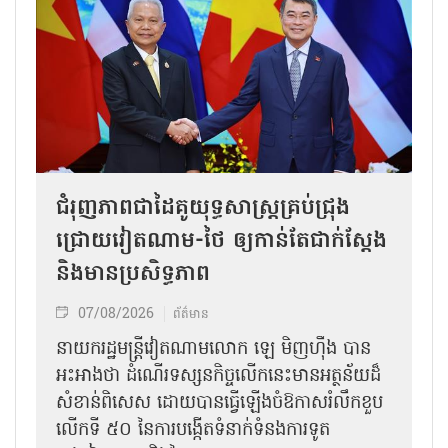
ជំរុញភាពជាដៃគូយុទ្ធសាស្ត្រគ្រប់ជ្រុង
ជ្រោយវៀតណាម-ថៃ ឲ្យកាន់តែជាក់ស្ដែង
និងមានប្រសិទ្ធភាព
07/08/2026
ព័ត៌មាន
នាយករដ្ឋមន្ត្រីវៀតណាមលោក ឡេ មិញហ៊ឹង បាន
អះអាងថា ដំណើរទស្សនកិច្ចលើកនេះមានអត្ថន័យដ៏
សំខាន់ពិសេស ដោយបានធ្វើឡើងចំឱកាសរំលឹកខួប
លើកទី ៥០ នៃការបង្កើតទំនាក់ទំនងការទូត