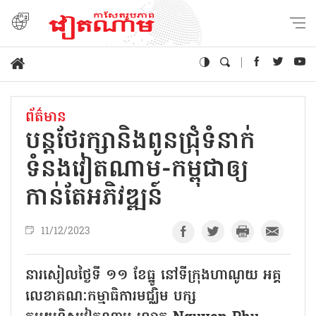
ព័ត៌មាន
បន្តថែរក្សានិងពូនជ្រុំទំនាក់
ទំនងវៀតណាម-កម្ពុជាឲ្យ
កាន់តែអភិវឌ្ឍន៍
11/12/2023
នារសៀលថ្ងៃទី ១១ ខែធ្នូ នៅទីក្រុងហាណូយ អគ្គ
លេខាគណៈកម្មាធិការមជ្ឈិម បក្ស