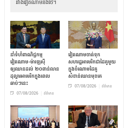
រវាងវៀតណាមនិងថៃ។
នាំទំហំពាណិជ្ជកម្ម
វៀតណាមចាត់ទុក
វៀតណាម-ម៉ាឡេស៊ី
សហរដ្ឋអាមេរិកជាដៃគូមួយ
ឲ្យឈានដល់ ២០ពាន់លាន
ក្នុងចំណោមដៃគូ
ដុល្លារអាមេរិកក្នុងពេល
សំខាន់ឈានមុខគេ
ឆាប់ៗនេះ
07/08/2026
ព័ត៌មាន
07/08/2026
ព័ត៌មាន