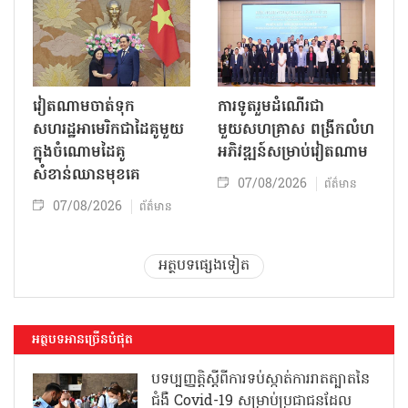
វៀតណាមចាត់ទុក
ការទូតរួមដំណើរជា
សហរដ្ឋអាមេរិកជាដៃគូមួយ
មួយសហគ្រាស ពង្រីកលំហ
ក្នុងចំណោមដៃគូ
អភិវឌ្ឍន៍សម្រាប់វៀតណាម
សំខាន់ឈានមុខគេ
07/08/2026
ព័ត៌មាន
07/08/2026
ព័ត៌មាន
អត្ថបទផ្សេងទៀត
អត្ថបទអានច្រើនបំផុត
បទប្បញ្ញត្តិស្តីពីការទប់ស្កាត់ការរាតត្បាតនៃ
ជំងឺ Covid-19 សម្រាប់ប្រជាជនដែល