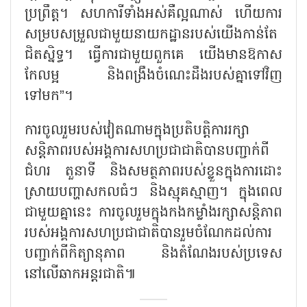
ប្រព្រឹត្ត។ សហការីទាំងអស់គឺល្អណាស់ ហើយការ
សម្របសម្រួលជាមួយនាយកដ្ឋានរបស់យើងកាន់តែ
ជិតស្និទ្ធ។ ធ្វើការជាមួយពួកគេ យើងមានឱកាស
កែលម្អ និងពង្រឹងចំណេះដឹងរបស់គ្នាទៅវិញ
ទៅមក”។
ការចូលរួមរបស់វៀតណាមក្នុងប្រតិបត្តិការរក្សា
សន្តិភាពរបស់អង្គការសហប្រជាជាតិបានបញ្ជាក់ពី
ជំហរ តួនាទី និងសមត្ថភាពរបស់ខ្លួនក្នុងការដោះ
ស្រាយបញ្ហាសកលធំៗ និងស្មុគស្មាញ។ ក្នុងពេល
ជាមួយគ្នានេះ ការចូលរួមក្នុងកងកម្លាំងរក្សាសន្តិភាព
របស់អង្គការសហប្រជាជាតិបានរួមចំណែកដល់ការ
បញ្ជាក់ពីកិត្យានុភាព និងតំណែងរបស់ប្រទេស
នៅលើឆាកអន្តរជាតិ៕