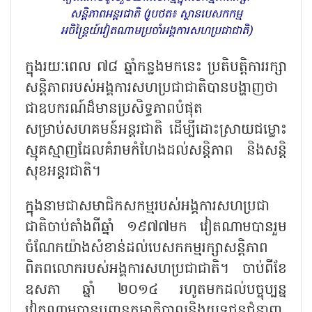
សន្តិភាពអន្តរជាតិ (រូបថត៖ ស្ថានបេសកកម្ម
អចិន្ត្រៃយ៍វៀតណាមប្រចាំអង្គការសហប្រជាជាតិ)
ក្នុងរយៈពេល ៧៨ ឆ្នាំកន្លងមកនេះ ប្រតិបត្តិការរក្សា
សន្តិភាពរបស់អង្គការសហប្រជាជាតិបានបង្ហាញថា
ជាឧបករណ៍ដ៏មានប្រសិទ្ធភាពបំផុត
សម្រាប់សហគមន៍អន្តរជាតិ ដើម្បីដោះស្រាយជម្លោះ
ស្មុគស្មាញដែលគំរាមកំហែងដល់សន្តិភាព និងសន្តិ
សុខអន្តរជាតិ។
ក្នុងនាមជាសមាជិកសកម្មរបស់អង្គការសហប្រជា
ជាតិចាប់តាំងពីឆ្នាំ ១៩៧៧មក វៀតណាមបានរួម
ចំណែកយ៉ាងសំខាន់ដល់បេសកកម្មរក្សាសន្តិភាព
ពិភពលោករបស់អង្គការសហប្រជាជាតិ។ ចាប់ពីខែ
ឧសភា ឆ្នាំ ២០១៤ រហូតមកដល់បច្ចុប្បន្ន
វៀតណាមបានបញ្ជូនកម្មាភិបាលនិងយុទ្ធជនជំនាញ