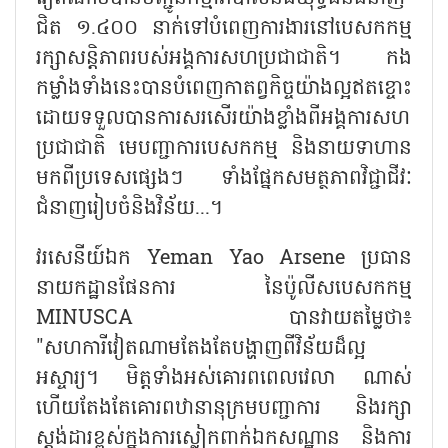
ជិត ១.៤០០ នាក់ទៅបំពេញការងារនៅបេសកកម្ម
រក្សាសន្តិភាពរបស់អង្គការសហប្រជាជាតិ។ កង
កម្លាំងទាំងនេះបានបំពេញកាតព្វកិច្ចយ៉ាងល្អឥតខ្ចោះ
ដោយទទួលបានការសរសើរយ៉ាងខ្លាំងពីអង្គការសហ
ប្រជាជាតិ មេបញ្ជាការបេសកកម្ម និងនាយទាហាន
មកពីប្រទេសផ្សេងៗ ទាំងផ្នែកសមត្ថភាពវិជ្ជាជីវៈ
ជំនាញរៀបចំនិងវិន័យ...។
វរសេនីយ៍ឯក
Yeman Yao Arsene ប្រធាន
នាយកដ្ឋានផែនការ នៃប៉ូលីសបេសកកម្ម
MINUSCA បានវាយតម្លៃថា៖
"សហការីវៀតណាមតែងតែបង្ហាញពីវិន័យដ៏ល្អ
អស្ចារ្យ។ មិត្តទាំងអស់គោរពពេលវេលា ណាស់
ហើយតែងតែគោរពឋានានុក្រមបញ្ជាការ និងរក្សា
ស្តង់ដារខ្ពស់ក្នុងការស្លៀកពាក់ឯកសណ្ឋាន និងការ