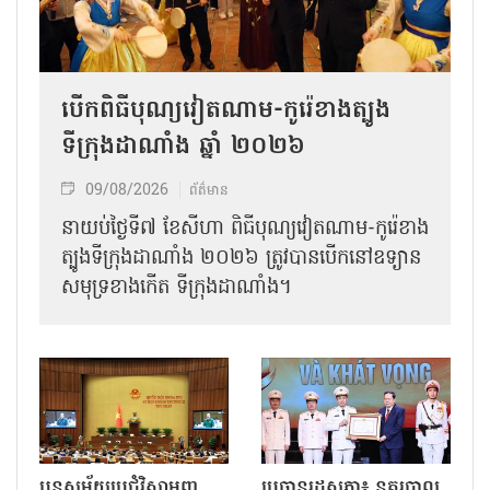
បើកពិធីបុណ្យវៀតណាម-កូរ៉េខាងត្បូង
ទីក្រុងដាណាំង ឆ្នាំ ២០២៦
09/08/2026
ព័ត៌មាន
នាយប់ថ្ងៃទី៧ ខែសីហា ពិធីបុណ្យវៀតណាម-កូរ៉េខាង
ត្បូងទីក្រុងដាណាំង ២០២៦ ត្រូវបានបើកនៅឧទ្យាន
សមុទ្រខាងកើត ទីក្រុងដាណាំង។
បន្តសម័យប្រជុំវិសាមញ្ញ
ប្រធានរដ្ឋសភា៖ នគរបាល