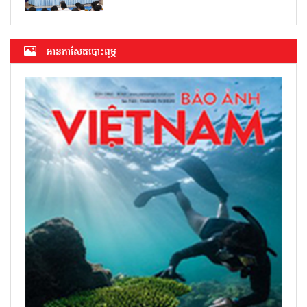
អាន​កាសែត​បោះពុម្ភ