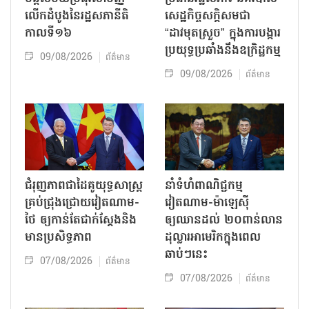
លើកដំបូងនៃរដ្ឋសភានីតិ
សេដ្ឋកិច្ចសក្តិសមជា
កាលទី១៦
“ដាវមុតស្រួច” ក្នុងការបង្ការ
ប្រយុទ្ធប្រឆាំងនឹងឧក្រិដ្ឋកម្ម
09/08/2026
ព័ត៌មាន
09/08/2026
ព័ត៌មាន
ជំរុញភាពជាដៃគូយុទ្ធសាស្ត្រ
នាំទំហំពាណិជ្ជកម្ម
គ្រប់ជ្រុងជ្រោយវៀតណាម-
វៀតណាម-ម៉ាឡេស៊ី
ថៃ ឲ្យកាន់តែជាក់ស្ដែងនិង
ឲ្យឈានដល់ ២០ពាន់លាន
មានប្រសិទ្ធភាព
ដុល្លារអាមេរិកក្នុងពេល
ឆាប់ៗនេះ
07/08/2026
ព័ត៌មាន
07/08/2026
ព័ត៌មាន