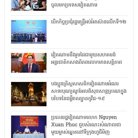
ចូលមកប្រទេសវៀតណាម
បើកកិច្ចប្រជុំរដ្ឋមន្ត្រីអប់រំអាស៊ានលើកទី១២
វៀតណាមនឹងរួមដៃជាមួយសហគមន៍
អន្តរជាតិកសាងពិភពលោកមានសន្តិភាព
បងប្អូនគ្រិស្តសាសនិកវៀតណាមអំណរ
សាទរបុណ្យណូអែលដ៏សុខសាន្តត្រាណក្នុង
បរិបទនៃជម្ងឺរាតត្បាតកូវីដ-១៩
ប្រធានរដ្ឋវៀតណាមលោក Nguyen
Xuan Phuc ជួបសំណេះសំណាលជា
មួយម្ចាស់ឆ្នោតនៅទីក្រុងហូជីមិញ