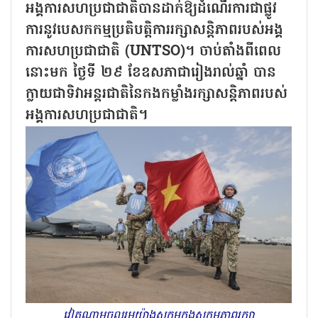
អង្គការសហប្រជាជាតិបានដាក់ឱ្យដំណើរការជាផ្លូវ
ការនូវបេសកកម្មប្រតិបត្តិការរក្សាសន្តិភាពរបស់អង្គ
ការសហប្រជាជាតិ (UNTSO)។ ចាប់តាំងពីពេល
នោះមក ថ្ងៃទី ២៩ ខែឧសភាជារៀងរាល់ឆ្នាំ បាន
ក្លាយជាទិវាអន្តរជាតិនៃកងកម្លាំងរក្សាសន្តិភាពរបស់
អង្គការសហប្រជាជាតិ។
វៀតណាមចូលរួមយ៉ាងសកម្មក្នុងសកម្មភាពរក្សា