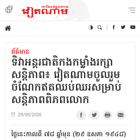
ព័ត៌មាន
ទិវាអន្តរជាតិកងកម្លាំងរក្សា
សន្តិភាព៖ វៀតណាមចូលរួម
ចំណែកឥតឈប់ឈរសម្រាប់
សន្តិភាពពិភពលោក
29/05/2026
ថ្ងៃនេះកាលពី ៧៨ ឆ្នាំមុន (២៩ ឧសភា ១៩៤៨)