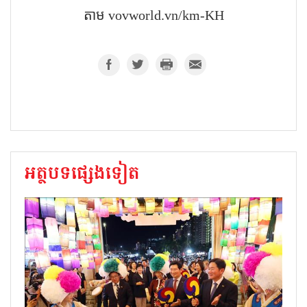
តាម​ vovworld.vn/km-KH
អត្ថបទផ្សេងទៀត