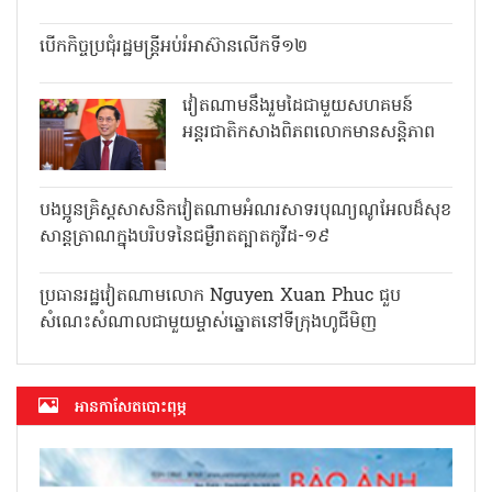
ចូលមកប្រទេសវៀតណាម
បើកកិច្ចប្រជុំរដ្ឋមន្ត្រីអប់រំអាស៊ានលើកទី១២
វៀតណាមនឹងរួមដៃជាមួយសហគមន៍
អន្តរជាតិកសាងពិភពលោកមានសន្តិភាព
បងប្អូនគ្រិស្តសាសនិកវៀតណាមអំណរ
សាទរបុណ្យណូអែលដ៏សុខសាន្តត្រាណក្នុង
បរិបទនៃជម្ងឺរាតត្បាតកូវីដ-១៩
ប្រធានរដ្ឋវៀតណាមលោក Nguyen Xuan Phuc ជួប
សំណេះសំណាលជាមួយម្ចាស់ឆ្នោតនៅទីក្រុងហូជីមិញ