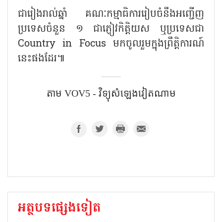
ជារៀងរាល់ឆ្នាំ គណៈកម្មាធិការរៀបចំនឹងអញ្ជើញ
ប្រទេសចំនួន ១ ជាភ្ញៀវកិត្តិយស ឬប្រទេសជា
Country in Focus មកចូលរួមក្នុងព្រឹត្តិការណ៍
នេះផងដែរ៕
តាម VOV5​​ - វិទ្យុសំឡេងវៀតណាម​
អត្ថបទផ្សេងទៀត