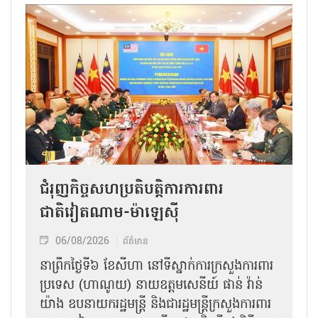
ជំរុញកិច្ចសហប្រតិបត្តិការការពារ
ជាតិវៀតណាម-ម៉ាឡេស៊ី
06/08/2026
ព័ត៌មាន
នា​ព្រឹកថ្ងៃទី៦ ខែសីហា នៅទីស្នាក់ការក្រសួងការពារ
ប្រទេស (ហាណូយ) នាយឧត្តមសេនីយ៍ ផាន់ វ៉ាន់
យ៉ាង ឧបនាយករដ្ឋមន្ត្រី និងជារដ្ឋមន្ត្រីក្រសួងការពារ