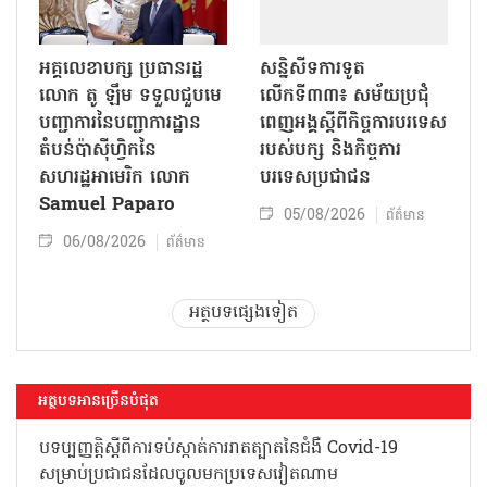
អគ្គលេខាបក្ស ប្រធានរដ្ឋ
សន្និសីទការទូត
លោក តូ ឡឹម ទទួលជួបមេ
លើកទី៣៣៖ សម័យប្រជុំ
បញ្ជាការនៃបញ្ជាការដ្ឋាន
ពេញអង្គស្តីពីកិច្ច​ការបរទេស
តំបន់ប៉ាស៊ីហ្វិកនៃ
របស់​បក្ស និងកិច្ច​ការ
សហរដ្ឋអាមេរិក លោក
បរទេសប្រជាជន
Samuel Paparo
05/08/2026
ព័ត៌មាន
06/08/2026
ព័ត៌មាន
អត្ថបទផ្សេងទៀត
អត្ថបទអានច្រើនបំផុត
បទប្បញ្ញត្តិស្តីពីការទប់ស្កាត់ការរាតត្បាតនៃ
ជំងឺ Covid-19 សម្រាប់ប្រជាជនដែល