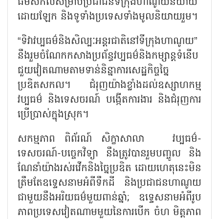
ធម៌សកលសម្រាប់ប្រជាជនទីក្រុងហាណូយនិយាយ
ដោយឡែក និងទូទាំងប្រទេសទាំងមូលនិយាយ​រួម។
“ទិវាវប្បធម៌និងសិល្បៈអន្តរជាតិនៅទីក្រុងហាណូយ”
នឹងរួមចំណែកកសាងប្រព័ន្ធវប្បធម៌និងកម្សាន្ត​ទំនើប
ជួយវៀតណាមតាមទាន់និន្នាការសេដ្ឋកិច្ចច្នៃ
ប្រឌិតសកល។ ជំរុញយ៉ាងខ្លាំងដល់ឧស្សាហកម្ម
វប្បធម៌ និងទេសចរណ៍ បង្កើតការងារ និងជំរុញការ
ប្រើប្រាស់ក្នុងស្រុក។
សកម្មភាព ពិព័រណ៍ សិក្ខាសាលា វប្បធម៌-
ទេសចរណ៍-បច្ចេកវិទ្យា នឹងត្រូវបានរួមបញ្ចូល និង
ណែនាំយ៉ាងរស់រវើកនិងច្នៃប្រឌិត ដោយហេតុនេះមិន
ត្រឹមតែឧទ្ទេសនាមអំពីទឹកដី និងប្រជាជនហាណូយ
ជាមួយនឹងអរិយធម៌មួយពាន់ឆ្នាំ; ឧទ្ទេសនាមអំពីរូប
ភាពប្រទេសវៀតណាមមួយនៃការបើក ចំហ មិត្តភាព