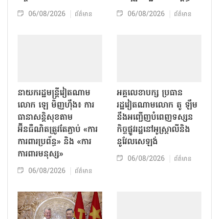
06/08/2026
06/08/2026
ព័ត៌មាន
ព័ត៌មាន
នាយករដ្ឋមន្ត្រីវៀតណាម
អគ្គលេខាបក្ស ប្រធាន
លោក ឡេ មិញហ៊ឹង៖ ការ
រដ្ឋវៀតណាមលោក តូ ឡឹម
ធានាសន្តិសុខតាម
នឹងអញ្ជើញបំពេញទស្សន
អ៊ីនធឺណិតត្រូវតែភ្ជាប់ «ការ
កិច្ចផ្លូវរដ្ឋនៅអូស្ត្រាលីនិង
ការពារប្រព័ន្ធ» និង «ការ
នូវែលសេឡង់
ការពារមនុស្ស»
06/08/2026
ព័ត៌មាន
06/08/2026
ព័ត៌មាន