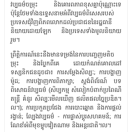
វប្បធម៌ចម្រុះ និងគោរពភាពខុសគ្នាប៉ុណ្ណោះទេ
ប៉ុន្តែថែមទាំងឧទ្ទេសនាមអំពីវប្បធម៌ពិសេសរបស់
ប្រទេសជុំវិញពិភពលោកដល់ប្រជាជននៃរដ្ឋធានី
និយាយដោយឡែក និងប្រទេសទាំងមូលនិយាយ
រួម។
ព្រឹត្តិការណ៍នេះនឹងមានទម្រង់នៃការបញ្ចេញមតិច
ម្រុះ និងប្លែកពីគេ ដោយកំណត់គោលដៅ
ទស្សនិកជនដូចជា៖ ការសម្ដែងសិល្បៈ; ការបង្ហាញ
ម៉ូដ; ការបង្ហាញការពិភាក្សា; ស្តង់ពិព័រណ៍ បទ
ពិសោធន៍វប្បធម៌ (សិប្បកម្ម សំលៀកបំពាក់ប្រពៃណី
តន្ត្រី គំនូរ សិល្បៈមើលឃើញ ផលិតផលច្នៃប្រឌិត។
ល។); ការប្រកួតប្រជែង ការបោះឆ្នោត និងការផ្តល់
រង្វាន់; ល្បែងវប្បធម៌ - ការផ្លាស់ប្តូរសហគមន៍; ការ
ណែនាំអំពីមុខម្ហូបវៀតណាម និងអន្តរជាតិ។ល។