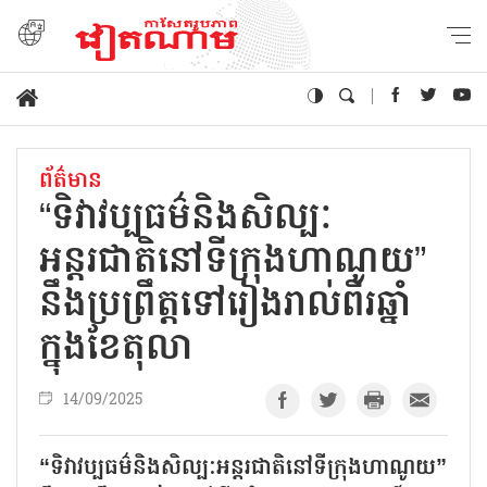
ព័ត៌មាន
“ទិវាវប្បធម៌និងសិល្បៈ
អន្តរជាតិនៅទីក្រុងហាណូយ”
នឹងប្រព្រឹត្តទៅរៀងរាល់ពីរឆ្នាំ
ក្នុងខែតុលា
14/09/2025
“ទិវាវប្បធម៌និងសិល្បៈអន្តរជាតិនៅទីក្រុងហាណូយ”