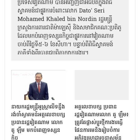
ប្រទេសវៀតណាម បានអញ្ជើញជាអធិបតីក្នុងពិធី
ស្វាគមន៍ជាផ្លូវការ​ចំពោះលោក Dato' Seri
Mohamed Khaled bin Nordin រដ្ឋមន្ត្រី
ក្រសួងការពារជាតិម៉ាឡេស៊ី និងសមាជិកគណៈប្រតិភូ
ដែលមកបំពេញទស្សនកិច្ចជាផ្លូវការនៅវៀតណាម
ចាប់ពីថ្ងៃទី៥-៦ ខែសីហា។ បន្ទាប់ពីពិធីស្វាគមន៍
ភាគីទាំងពីរបានជួបពិភាក្សាការងារ​។
នាយករដ្ឋមន្ត្រីអូស្ត្រាលីទន្ទឹង
អគ្គលេខាបក្ស ប្រធាន
រង់ចាំស្វាគមន៍អគ្គលេខាបក្ស
រដ្ឋវៀតណាមលោក តូ ឡឹម៖
ប្រធានរដ្ឋវៀតណាម លោក
ត្រូវតែផ្លាស់ប្ដូរថ្មីការងារធ្វើ
តូ ឡឹម មកបំពេញទស្សន
ផែនការមេនិងរៀបចំការ
កិច្ច
អភិវឌ្ឍហេដ្ឋារចនាសម្ព័ន្ធ