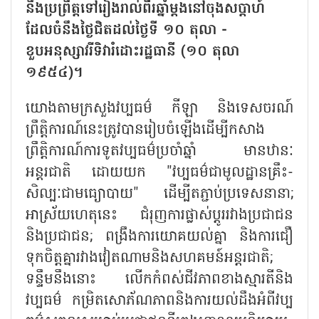
នឹងប្រព្រឹត្តទៅរៀងរាល់ពីរឆ្នាំម្តងនៅចុងសប្តាហ៍
ដែលចំនឹងថ្ងៃជិតដល់ថ្ងៃទី ១០ តុលា -
ខួបអនុស្សាវរីទិវារំដោះរដ្ឋធានី (១០ តុលា
១៩៥៤)។
យោងតាមក្រសួងវប្បធម៌ កីឡា និងទេសចរណ៍
ព្រឹត្តិការណ៍នេះត្រូវបានរៀបចំឡើងដើម្បីកសាង
ព្រឹត្តិការណ៍ការទូតវប្បធម៌ប្រចាំឆ្នាំ មានឋានៈ
អន្តរជាតិ ដោយយក "វប្បធម៌ជាមូលដ្ឋានគ្រឹះ-
សិល្បៈជាមធ្យោបាយ" ដើម្បីតភ្ជាប់ប្រទេសនានា;
អាស្រ័យហេតុនេះ ជំរុញការផ្លាស់ប្តូររវាងប្រជាជន
និងប្រជាជន; ពង្រឹងការយោគយល់គ្នា និងការជឿ
ទុកចិត្តគ្នារវាងវៀតណាមនិងសហគមន៍អន្តរជាតិ;
ទន្ទឹមនឹងនោះ លើកកំពស់ជីវភាពខាងស្មារតីនិង
វប្បធម៌ កម្រិតសោភ័ណភាពនិងការយល់ដឹងអំពីវប្ប