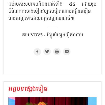
ធម៌របស់សហគមន៍ជនជាតិទាំង ៥៤ ដោយរួម
ចំណែកកសាងខឿនវប្បធម៌វៀតណាមជឿនលឿន
ពោរពេញទៅដោយអត្តសញ្ញាណជាតិ៕
តាម VOV5 - វិទ្យុសំឡេងវៀតណាម
អត្ថបទផ្សេងទៀត