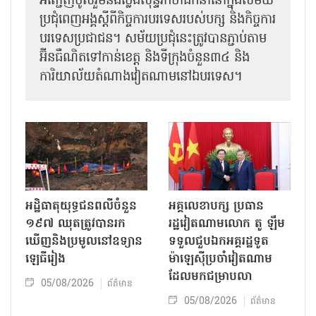
អញ្ជើញ​ចូលរួមនិងថ្លែងសុន្ទរកថាដឹកនាំនៅក្នុងសម័យ
ប្រជុំពេញអង្គស្តីពី​​កិច្ច​ការបរទេសរបស់​បក្ស និងកិច្ច​ការ
បរទេស​ប្រជាជន។ សម័យប្រជុំនេះត្រូវបានភ្ជាប់តាម
អ៊ីនធឺណិតទៅកាន់ខេត្ត និងទីក្រុងចំនួន៣៤ និង
ការិយាល័យតំណាងវៀតណាមនៅឯ​បរទេស។
អដ្ឋិធាតុយុទ្ធជនពលីចំនួន
អគ្គលេខាបក្ស ប្រធាន
១៩៧ ឈុតត្រូវបានរក
រដ្ឋវៀតណាមលោក តូ ឡឹម
ឃើញនិងប្រមូលនៅឧទ្យាន
ទទួលជួបឯកអគ្គរដ្ឋទូត
ឡេធីរៀង
ម៉ាឡេស៊ីប្រចាំវៀតណាម
ដែលមកជម្រាបលា
05/08/2026
ព័ត៌មាន
05/08/2026
ព័ត៌មាន