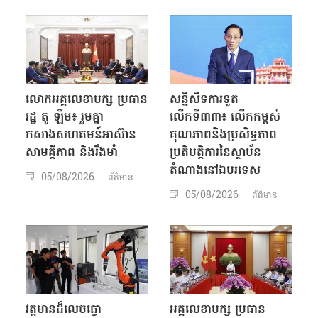
លោក​អគ្គលេខាបក្ស ប្រធាន
សន្និសីទការទូត
រដ្ឋ តូ ឡឹម៖ រួមគ្នា
លើកទី៣៣៖ លើក​កម្ពស់
កសាងសហគមន៍អាស៊ាន
គុណភាពនិងប្រសិទ្ធភាព
សាមគ្គីភាព និងរឹងមាំ
ប្រតិបត្តិការ​នៃស្ថាប័ន​​
តំណាងនៅឯ​បរទេស​
05/08/2026
ព័ត៌មាន
05/08/2026
ព័ត៌មាន
វត្តមានដ៏លេចធ្លោ
អគ្គលេខាបក្ស ប្រធាន