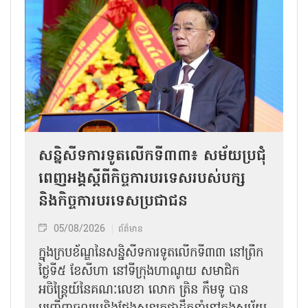
សន្និសីទការទូតលើកទី៣៣៖ សម័យប្រជុំ
ពេញអង្គស្តីពីកិច្ច​ការបរទេសរបស់​បក្ស
និងកិច្ច​ការបរទេសប្រជាជន
05/08/2026
ព័ត៌មាន
ក្នុងក្របខ័ណ្ឌនៃសន្និសីទការទូតលើកទី៣៣ នៅព្រឹក
ថ្ងៃទី៥ ខែសីហា នៅទីក្រុងហាណូយ សមាជិក
អចិន្ត្រៃយ៍នៃគណៈលេខា លោក ត្រិន កឹម​ទូ បាន