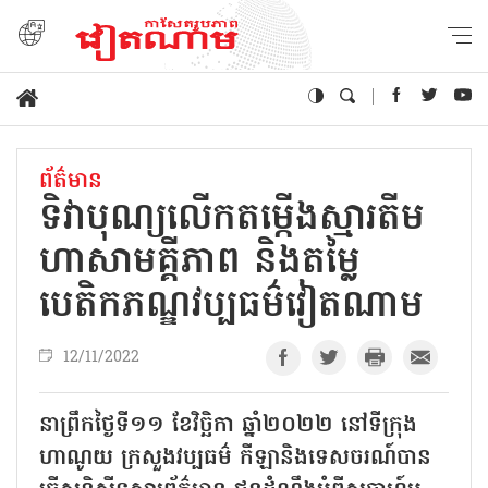
ព័ត៌មាន
ទិវាបុណ្យលើកតម្កើងស្មារតីម
ហាសាមគ្គីភាព និងតម្លៃ
បេតិកភណ្ឌវប្បធម៌វៀតណាម
12/11/2022
នាព្រឹកថ្ងៃទី១១ ខែវិច្ឆិកា ឆ្នាំ២០២២ នៅទីក្រុង
ហាណូយ ក្រសួងវប្បធម៌ កីឡានិងទេសចរណ៍បាន