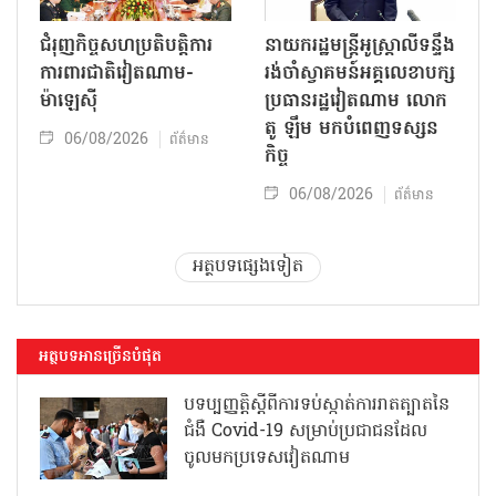
ជំរុញកិច្ចសហប្រតិបត្តិការ
នាយករដ្ឋមន្ត្រីអូស្ត្រាលីទន្ទឹង
ការពារជាតិវៀតណាម-
រង់ចាំស្វាគមន៍អគ្គលេខាបក្ស
ម៉ាឡេស៊ី
ប្រធានរដ្ឋវៀតណាម លោក
តូ ឡឹម មកបំពេញទស្សន
06/08/2026
ព័ត៌មាន
កិច្ច
06/08/2026
ព័ត៌មាន
អត្ថបទផ្សេងទៀត
អត្ថបទអានច្រើនបំផុត
បទប្បញ្ញត្តិស្តីពីការទប់ស្កាត់ការរាតត្បាតនៃ
ជំងឺ Covid-19 សម្រាប់ប្រជាជនដែល
ចូលមកប្រទេសវៀតណាម