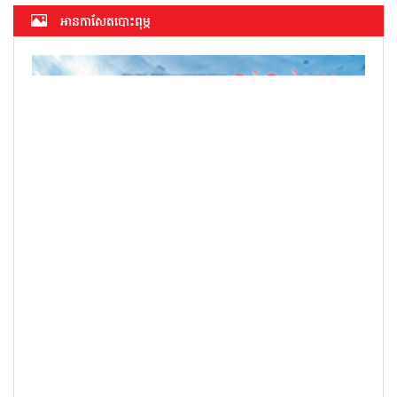
អាន​កាសែត​បោះពុម្ភ