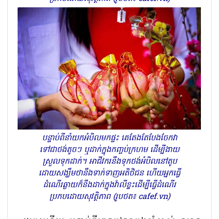
បន្ទាប់ពីនាំយកអំបិលមកផ្ទះ គេតែងតែបែងចែកវា
ទៅជាថង់តូចៗ ឬដាក់ក្នុងកញ្ចប់ក្រហម ដើម្បីងាយ
ស្រួលទុកដាក់។ អាជីវករនឹងទុកថង់អំបិលនៅតូប
ដោយសង្ឃឹមថានឹងទាក់ទាញអតិថិជន ហើយអ្នកធ្វើ
ដំណើរឆ្ងាយក៏នឹងដាក់ក្នុងវ៉ាលីខ្លះដើម្បីធ្វើដំណើរ
ប្រកបដោយសុវត្ថិភាព (រូបថត៖ cafef.vn)