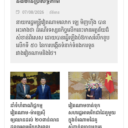
និងមានប្រសិទ្ធភាព
07/08/2026
ព័ត៌មាន
នាយករដ្ឋមន្ត្រីវៀតណាមលោក ឡេ មិញហ៊ឹង បាន
អះអាងថា ដំណើរទស្សនកិច្ចលើកនេះមានអត្ថន័យដ៏
សំខាន់ពិសេស ដោយបានធ្វើឡើងចំឱកាសរំលឹកខួប
លើកទី ៥០ នៃការបង្កើតទំនាក់ទំនងការទូត
រវាងវៀតណាមនិងថៃ។
នាំទំហំពាណិជ្ជកម្ម
វៀតណាមចាត់ទុក
វៀតណាម-ម៉ាឡេស៊ី
សហរដ្ឋអាមេរិកជាដៃគូមួយ
ឲ្យឈានដល់ ២០ពាន់លាន
ក្នុងចំណោមដៃគូ
ដុល្លារអាមេរិកក្នុងពេល
សំខាន់ឈានមុខគេ