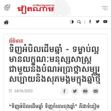
ព័ត៌មាន
ទិញអំបិលដើមឆ្នាំ - ទម្លាប់ល្អ
មានលក្ខណៈមនុស្សសាស្ត្រ
ជាមួយនឹងបំណអប្រាថ្នាសម្បូរ
សប្បាយនិងសុភមង្គមក្នុងឆ្នាំថ្មី
24/01/2023
“ទិញអំបិលដើមឆ្នាំ ទិញកំបោរចុងឆ្នាំ” គឺជាទំនៀម