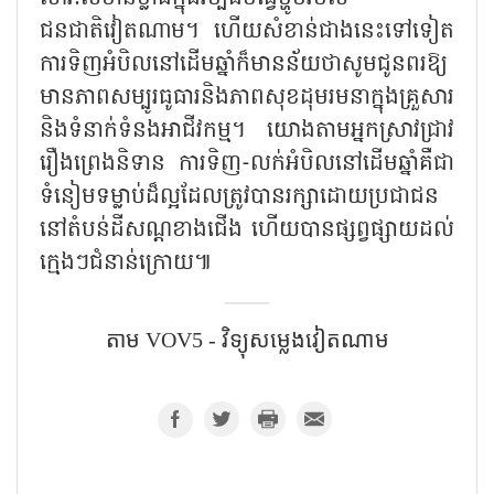
ជនជាតិវៀតណាម។ ហើយសំខាន់ជាងនេះទៅទៀត
ការទិញអំបិលនៅដើមឆ្នាំក៏មានន័យថាសូមជូនពរឱ្យ
មានភាពសម្បូរធូធារនិងភាពសុខដុមរមនាក្នុងគ្រួសារ
និងទំនាក់ទំនងអាជីវកម្ម។ យោងតាមអ្នកស្រាវជ្រាវ
រឿងព្រេងនិទាន ការទិញ-លក់អំបិលនៅដើមឆ្នាំគឺជា
ទំនៀមទម្លាប់ដ៏ល្អដែលត្រូវបានរក្សាដោយប្រជាជន
នៅតំបន់ដីសណ្ដខាងជើង ហើយបានផ្សព្វផ្សាយដល់
ក្មេងៗជំនាន់ក្រោយ៕
តាម​ VOV5 - វិទ្យុសម្លេងវៀតណាម