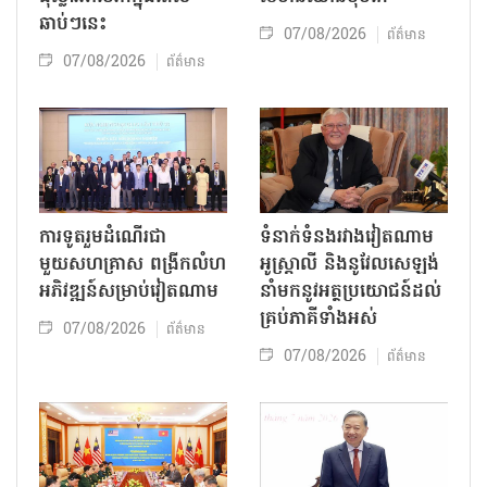
ឆាប់ៗនេះ
07/08/2026
ព័ត៌មាន
07/08/2026
ព័ត៌មាន
ការទូតរួមដំណើរជា
ទំនាក់ទំនងរវាងវៀតណាម
មួយសហគ្រាស ពង្រីកលំហ
អូស្ត្រាលី និងនូវែលសេឡង់
អភិវឌ្ឍន៍សម្រាប់វៀតណាម
នាំមកនូវអត្ថប្រយោជន៍ដល់
គ្រប់ភាគីទាំងអស់
07/08/2026
ព័ត៌មាន
07/08/2026
ព័ត៌មាន