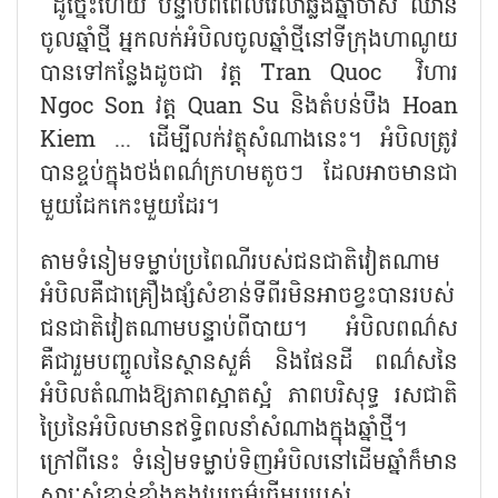
ដូច្នេះហើយ បន្ទាប់ពីពេលវេលាឆ្លងឆ្នាំចាស់ ឈាន
ចូលឆ្នាំថ្មី អ្នកលក់អំបិលចូលឆ្នាំថ្មីនៅទីក្រុងហាណូយ
បានទៅកន្លែងដូចជា វត្ត Tran Quoc វិហារ
Ngoc Son វត្ត Quan Su និងតំបន់បឹង Hoan
Kiem ... ដើម្បីលក់វត្ថុសំណាងនេះ។ អំបិលត្រូវ
បានខ្ចប់ក្នុងថង់ពណ៌ក្រហមតូចៗ ដែលអាចមានជា
មួយដែកកេះមួយដែរ។
តាមទំនៀមទម្លាប់ប្រពៃណីរបស់ជនជាតិវៀតណាម
អំបិលគឺជាគ្រឿងផ្សំសំខាន់ទីពីរមិនអាចខ្វះបានរបស់
ជនជាតិវៀតណាមបន្ទាប់ពីបាយ។ អំបិលពណ៌ស
គឺជារួមបញ្ចូលនៃស្ថានសួគ៌ និងផែនដី ពណ៌សនៃ
អំបិលតំណាងឱ្យភាពស្អាតស្អំ ភាពបរិសុទ្ធ រសជាតិ
ប្រៃនៃអំបិលមានឥទ្ធិពលនាំសំណាងក្នុងឆ្នាំថ្មី។
ក្រៅពីនេះ ទំនៀមទម្លាប់ទិញអំបិលនៅដើមឆ្នាំក៏មាន
សារៈសំខាន់ខ្លាំងក្នុងវប្បធម៌ធ្វើម្ហូបរបស់