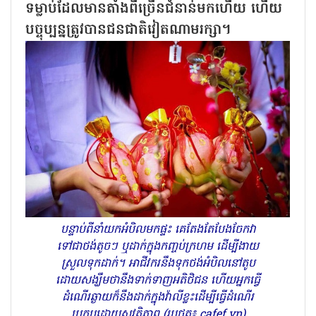
ទម្លាប់ដែលមានតាំងពីច្រើនជំនាន់មកហើយ ហើយ
បច្ចុប្បន្នត្រូវបានជនជាតិវៀតណាមរក្សា។
បន្ទាប់ពីនាំយកអំបិលមកផ្ទះ គេតែងតែបែងចែកវា
ទៅជាថង់តូចៗ ឬដាក់ក្នុងកញ្ចប់ក្រហម ដើម្បីងាយ
ស្រួលទុកដាក់។ អាជីវករនឹងទុកថង់អំបិលនៅតូប
ដោយសង្ឃឹមថានឹងទាក់ទាញអតិថិជន ហើយអ្នកធ្វើ
ដំណើរឆ្ងាយក៏នឹងដាក់ក្នុងវ៉ាលីខ្លះដើម្បីធ្វើដំណើរ
ប្រកបដោយសុវត្ថិភាព (រូបថត៖ cafef.vn)