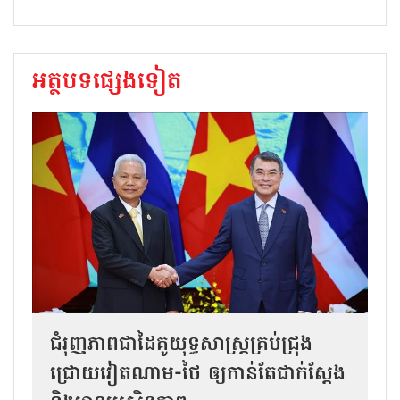
អត្ថបទផ្សេងទៀត
ជំរុញភាពជាដៃគូយុទ្ធសាស្ត្រគ្រប់ជ្រុង
ជ្រោយវៀតណាម-ថៃ ឲ្យកាន់តែជាក់ស្ដែង