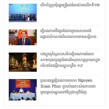
បើកកិច្ចប្រជុំរដ្ឋមន្ត្រីអប់រំអាស៊ានលើកទី១២
វៀតណាមនឹងរួមដៃជាមួយសហគមន៍
អន្តរជាតិកសាងពិភពលោកមានសន្តិភាព
បងប្អូនគ្រិស្តសាសនិកវៀតណាមអំណរ
សាទរបុណ្យណូអែលដ៏សុខសាន្តត្រាណក្នុង
បរិបទនៃជម្ងឺរាតត្បាតកូវីដ-១៩
ប្រធានរដ្ឋវៀតណាមលោក Nguyen
Xuan Phuc ជួបសំណេះសំណាលជា
មួយម្ចាស់ឆ្នោតនៅទីក្រុងហូជីមិញ