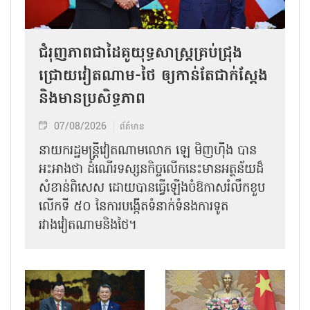
ជំរុញភាពជាដៃគូយុទ្ធសាស្ត្រគ្រប់ជ្រុង
ជ្រោយវៀតណាម-ថៃ ឲ្យកាន់តែជាក់ស្ដែង
និងមានប្រសិទ្ធភាព
07/08/2026
ព័ត៌មាន
នាយករដ្ឋមន្ត្រីវៀតណាមលោក ឡេ មិញហ៊ឹង បាន
អះអាងថា ដំណើរទស្សនកិច្ចលើកនេះមានអត្ថន័យដ៏
សំខាន់ពិសេស ដោយបានធ្វើឡើងចំឱកាសរំលឹកខួប
លើកទី ៥០ នៃការបង្កើតទំនាក់ទំនងការទូត
រវាងវៀតណាមនិងថៃ។