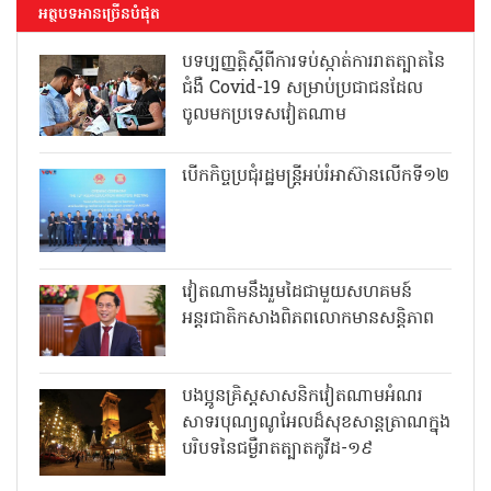
អត្ថបទអានច្រើនបំផុត
បទប្បញ្ញត្តិស្តីពីការទប់ស្កាត់ការរាតត្បាតនៃ
ជំងឺ Covid-19 សម្រាប់ប្រជាជនដែល
ចូលមកប្រទេសវៀតណាម
បើកកិច្ចប្រជុំរដ្ឋមន្ត្រីអប់រំអាស៊ានលើកទី១២
វៀតណាមនឹងរួមដៃជាមួយសហគមន៍
អន្តរជាតិកសាងពិភពលោកមានសន្តិភាព
បងប្អូនគ្រិស្តសាសនិកវៀតណាមអំណរ
សាទរបុណ្យណូអែលដ៏សុខសាន្តត្រាណក្នុង
បរិបទនៃជម្ងឺរាតត្បាតកូវីដ-១៩