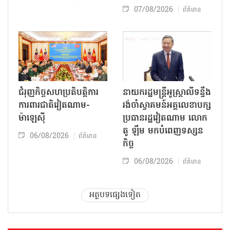
07/08/2026
ព័ត៌មាន
ជំរុញកិច្ចសហប្រតិបត្តិការ
នាយករដ្ឋមន្ត្រីអូស្ត្រាលីទន្ទឹង
ការពារជាតិវៀតណាម-
រង់ចាំស្វាគមន៍អគ្គលេខាបក្ស
ម៉ាឡេស៊ី
ប្រធានរដ្ឋវៀតណាម លោក
តូ ឡឹម មកបំពេញទស្សន
06/08/2026
ព័ត៌មាន
កិច្ច
06/08/2026
ព័ត៌មាន
អត្ថបទផ្សេងទៀត