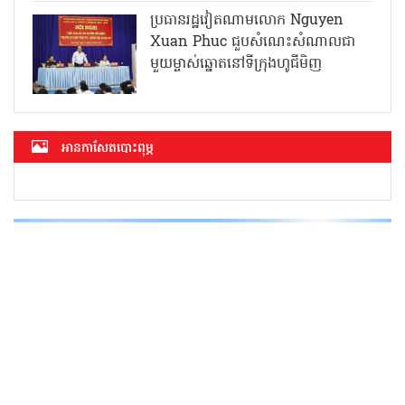
ប្រធានរដ្ឋវៀតណាមលោក Nguyen
Xuan Phuc ជួបសំណេះសំណាលជា
មួយម្ចាស់ឆ្នោតនៅទីក្រុងហូជីមិញ
អាន​កាសែត​បោះពុម្ភ