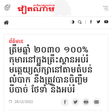
ព័ត៌មាន
ត្រឹមឆ្នាំ ២០៣០ ១០០%
កុមារនៅក្នុងគ្រឹះស្ថានអប់រំ
មត្តេយ្យសិក្សានៅតាមតំបន់
លំបាក នឹងត្រូវបានចិញ្ចឹម
បីបាច់ ថែទាំ និងអប់រំ
28/12/2022