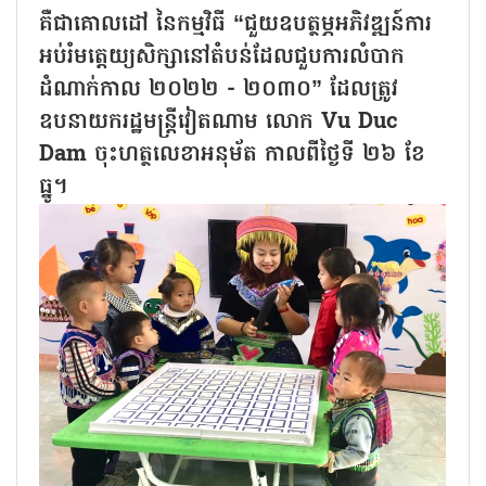
គឺជាគោលដៅ នៃកម្មវិធី “ជួយឧបត្ថម្ភអភិវឌ្ឍន៍ការ
អប់រំមត្តេយ្យសិក្សានៅតំបន់ដែលជួបការលំបាក
ដំណាក់កាល ២០២២ - ២០៣០” ដែលត្រូវ
ឧបនាយករដ្ឋមន្ត្រីវៀតណាម លោក Vu Duc
Dam ចុះហត្ថលេខាអនុម័ត កាលពីថ្ងៃទី ២៦ ខែ
ធ្នូ។