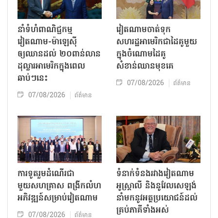
នាំទំហំពាណិជ្ជកម្ម
វៀតណាមចាត់ទុក
វៀតណាម-ម៉ាឡេស៊ី
សហរដ្ឋអាមេរិកជាដៃគូមួយ
ឲ្យឈានដល់ ២០ពាន់លាន
ក្នុងចំណោមដៃគូ
ដុល្លារអាមេរិកក្នុងពេល
សំខាន់ឈានមុខគេ
ឆាប់ៗនេះ
07/08/2026
ព័ត៌មាន
07/08/2026
ព័ត៌មាន
ការទូតរួមដំណើរជា
ទំនាក់ទំនងរវាងវៀតណាម
មួយសហគ្រាស ពង្រីកលំហ
អូស្ត្រាលី និងនូវែលសេឡង់
អភិវឌ្ឍន៍សម្រាប់វៀតណាម
នាំមកនូវអត្ថប្រយោជន៍ដល់
គ្រប់ភាគីទាំងអស់
07/08/2026
ព័ត៌មាន