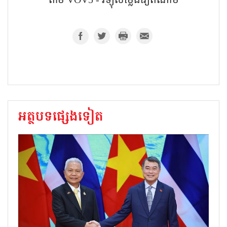
អត្ថបទផ្សេងទៀត