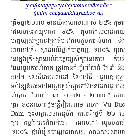
ថ្នាក់រៀនមត្តេយ្យសម្រាប់កុមារជាជនជាតិភាគតិច។
(រូបថត៖ congdankhuyenhoc.vn)
ត្រឹមឆ្នាំ២០៣០ មានយ៉ាងហោចណាស់ ២៥% កុមារ
ដែលមានអាយុទារក ៩៥% កុមារដែលមានអាយុ
មត្តេយ្យសិក្សានៅក្នុងតំបន់ដែលជួបការលំបាក នឹង
អាចទៅគ្រឹះ ស្ថានអប់រំថ្នាក់មត្តេយ្យ; ១០០% កុមារ
នៅក្នុងគ្រឹះស្ថានអប់រំមត្តេយ្យសិក្សានៅតាម តំបន់
ដែលជួបការលំបាក ត្រូវបានចិញ្ចឹមបីបាច់ ថែទាំ និង
អប់រំ។ នេះគឺជាគោលដៅ នៃកម្មវិធី “ជួយឧបត្ថម្ភ
អភិវឌ្ឍន៍ការអប់រំមត្តេយ្យសិក្សានៅតំបន់ដែលជួបការ
លំបាក ដំណាក់កាល ២០២២ - ២០៣០” ដែល
ត្រូវ ឧបនាយករដ្ឋមន្ត្រីវៀតណាម លោក Vu Duc
Dam ចុះហត្ថលេខាអនុម័ត កាលពីថ្ងៃទី ២៦ ខែ
ធ្នូ។ កម្មវិធីនេះក៏ដាក់ចេញ គោលដៅ លុបបំបាត់
១០០% ថ្នាក់រៀនបណ្តោះអាសន្ន; សាងសង់សាលា