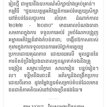
រៀនថ្មី ជាមួយនឹងឧបករណ៍សិក្សាយ៉ាងគ្រប់គ្រាន់។
កម្មវិធី “ជួយឧបត្ថម្ភអភិវឌ្ឍន៍ការអប់រំមត្តេយ្យសិក្សា
នៅតំបន់ដែលជួបការ លំបាក ដំណាក់កាល
២០២២ - ២០៣០” មានគោលបំណងធានា
សមភាពក្នុងការ ទទួលការអប់រំ រួមចំណែកបង្រួញ
គម្លាតអភិវឌ្ឍន៍រវាងតំបន់នានា; បង្កើនឱកាសរបស់
កុមារក្នុងការទទួលបានការអប់រំថ្នាក់មត្តេយ្យ
ប្រកបដោយគុណភាព ដោយឈរលើ មូលដ្ឋាននៃ
ការខិតខំប្រឹងប្រែងធានាលក្ខខណ្ឌទាក់ទងនឹងគ្រូ
បង្រៀន សម្ភារៈបរិក្ខារ៖ សាលារៀន បន្ទប់រៀន។
ល។ ទន្ទឹមនឹងនោះគឺ អភិរក្សនិងពង្រីកប្រកប
ដោយចីរភាព នូវតម្លៃវប្បធម៌សម្រាប់តំបន់ដែលមាន
ជនជាតិភាគតិចរស់នៅយ៉ាងច្រើនផងដែរ៕
តាម​ VOV5 - វិទ្យុសម្លេងវៀតណាម