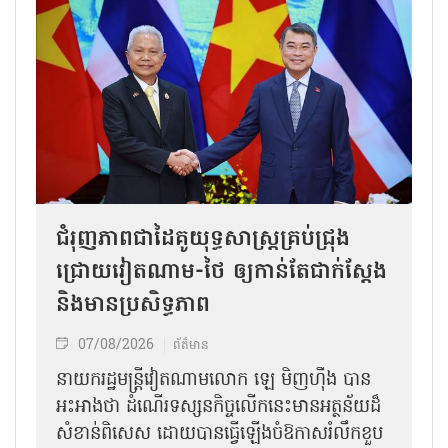
ជំរុញភាពជាដៃគូយុទ្ធសាស្ត្រគ្រប់ជ្រុង
ជ្រោយវៀតណាម-ថៃ ឲ្យកាន់តែជាក់ស្ដែង
និងមានប្រសិទ្ធភាព
07/08/2026
ព័ត៌មាន
នាយករដ្ឋមន្ត្រីវៀតណាមលោក ឡេ មិញហ៊ឹង បាន
អះអាងថា ដំណើរទស្សនកិច្ចលើកនេះមានអត្ថន័យដ៏
សំខាន់ពិសេស ដោយបានធ្វើឡើងចំឱកាសរំលឹកខួប