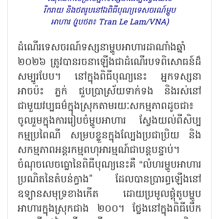
រីករាយ និងថតរូបនៅឯពិធីបុណ្យទេសចរណ៍ម្ហូប
អាហារ (រូបថត៖ Tran Le Lam/VNA)
ដំណើរទេសចរណ៍ទស្សនាម្ហូបអាហារដាណាំងឆ្នាំ
២០២៦ ត្រូវបានរចនាឡើងជាដំណើរបទពិសោធន៍ដ៏
សម្បូរបែប។ នៅក្នុងពិធីបុណ្យនេះ អ្នកទស្សនា
អាចប៉ះ ភ្លក់ ជួបប្រាស្រ័យទាក់ទង និងរស់នៅ
ជាមួយវប្បធម៌ក្នុងស្រុកតាមរយៈសកម្មភាពដូចជា៖
ចូលរួមក្នុងការរៀបចំម្ហូបអាហារ ស្វែងយល់ពីសិប្ប
កម្មប្រពៃណី សម្របខ្លួនក្នុងល្បែងប្រជាប្រិយ និង
សកម្មភាពអន្តរកម្មពហុអារម្មណ៍ជាបន្តបន្ទាប់។
ចំណុចលេចធ្លោនៃពិធីបុណ្យនេះគឺ
“លំហរម្ហូបអាហារ
ប្រណិតនៃតំបន់ក្វាង" ដែលបានប្រារព្ធឡើងនៅ
ឧទ្យានសមុទ្រខាងកើត ដោយប្រមូលផ្តុំតូបម្ហូប
អាហារក្នុងស្រុកជាង ២០០។ ថ្លែងនៅក្នុងពិធីបើក