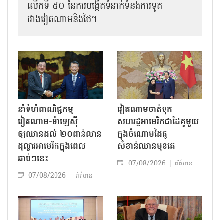
លើកទី ៥០ នៃការបង្កើតទំនាក់ទំនងការទូត
រវាងវៀតណាមនិងថៃ។
នាំទំហំពាណិជ្ជកម្ម
វៀតណាមចាត់ទុក
វៀតណាម-ម៉ាឡេស៊ី
សហរដ្ឋអាមេរិកជាដៃគូមួយ
ឲ្យឈានដល់ ២០ពាន់លាន
ក្នុងចំណោមដៃគូ
ដុល្លារអាមេរិកក្នុងពេល
សំខាន់ឈានមុខគេ
ឆាប់ៗនេះ
07/08/2026
ព័ត៌មាន
07/08/2026
ព័ត៌មាន