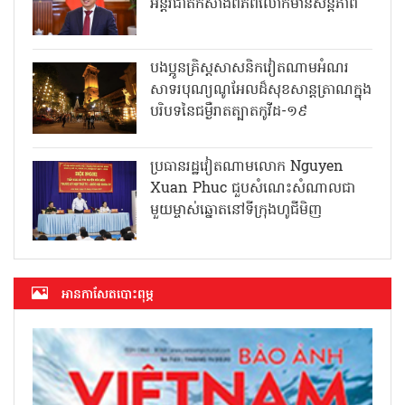
អន្តរជាតិកសាងពិភពលោកមានសន្តិភាព
បងប្អូនគ្រិស្តសាសនិកវៀតណាមអំណរ
សាទរបុណ្យណូអែលដ៏សុខសាន្តត្រាណក្នុង
បរិបទនៃជម្ងឺរាតត្បាតកូវីដ-១៩
ប្រធានរដ្ឋវៀតណាមលោក Nguyen
Xuan Phuc ជួបសំណេះសំណាលជា
មួយម្ចាស់ឆ្នោតនៅទីក្រុងហូជីមិញ
អាន​កាសែត​បោះពុម្ភ