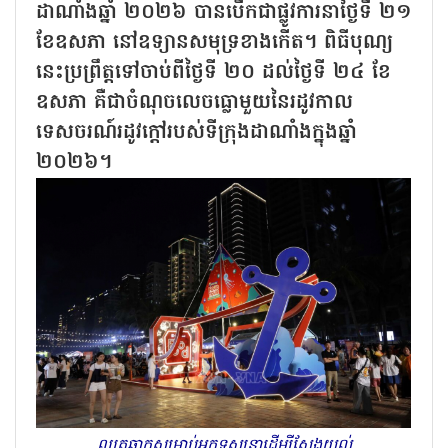
ដាណាំងឆ្នាំ ២០២៦ បានបើកជាផ្លូវការនាថ្ងៃទី ២១
ខែឧសភា នៅឧទ្យានសមុទ្រខាងកើត។ ពិធីបុណ្យ
នេះប្រព្រឹត្តទៅចាប់ពីថ្ងៃទី ២០ ដល់ថ្ងៃទី ២៤ ខែ
ឧសភា គឺជាចំណុចលេចធ្លោមួយនៃរដូវកាល
ទេសចរណ៍រដូវក្តៅរបស់ទីក្រុងដាណាំងក្នុងឆ្នាំ
២០២៦។
ឈុតឆាកសម្រាប់អ្នកទស្សនាដើម្បីស្វែងយល់