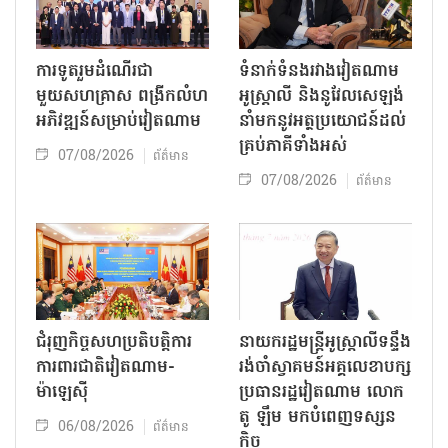
ការទូតរួមដំណើរជា
ទំនាក់ទំនងរវាងវៀតណាម
មួយសហគ្រាស ពង្រីកលំហ
អូស្ត្រាលី និងនូវែលសេឡង់
អភិវឌ្ឍន៍សម្រាប់វៀតណាម
នាំមកនូវអត្ថប្រយោជន៍ដល់
គ្រប់ភាគីទាំងអស់
07/08/2026
ព័ត៌មាន
07/08/2026
ព័ត៌មាន
ជំរុញកិច្ចសហប្រតិបត្តិការ
នាយករដ្ឋមន្ត្រីអូស្ត្រាលីទន្ទឹង
ការពារជាតិវៀតណាម-
រង់ចាំស្វាគមន៍អគ្គលេខាបក្ស
ម៉ាឡេស៊ី
ប្រធានរដ្ឋវៀតណាម លោក
តូ ឡឹម មកបំពេញទស្សន
06/08/2026
ព័ត៌មាន
កិច្ច