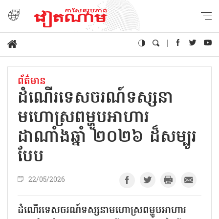
ព័ត៌មាន
ដំណើរទេសចរណ៍ទស្សនា
មហោស្រពម្ហូបអាហារ
ដាណាំងឆ្នាំ ២០២៦ ដ៏សម្បូរ
បែប
22/05/2026
ដំណើរទេសចរណ៍ទស្សនាមហោស្រពម្ហូបអាហារ