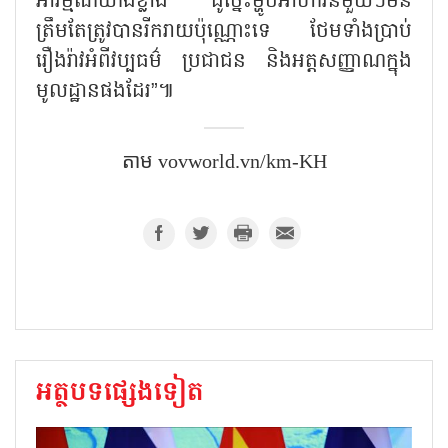
អារម្មណ៍យ៉ាងខ្លាំង ដូច្នេះម្ហូបអាហារនីមួយៗមិន
ត្រឹមតែត្រូវបានរីករាយប៉ុណ្ណោះទេ ថែមទាំងប្រាប់
រឿងរ៉ាវអំពីវប្បធម៌ ប្រជាជន និងអត្តសញ្ញាណក្នុង
មូលដ្ឋានផងដែរ”៕
តាម vovworld.vn/km-KH
អត្ថបទផ្សេងទៀត