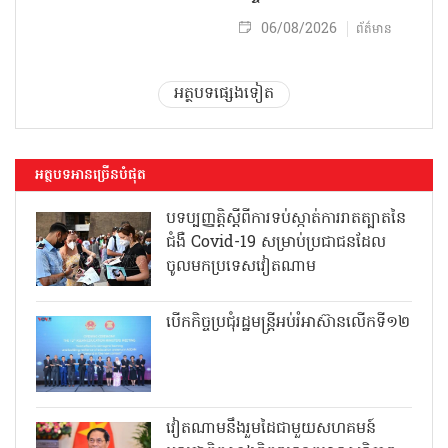
06/08/2026
ព័ត៌មាន
អត្ថបទផ្សេងទៀត
អត្ថបទអានច្រើនបំផុត
បទប្បញ្ញត្តិស្តីពីការទប់ស្កាត់ការរាតត្បាតនៃ
ជំងឺ Covid-19 សម្រាប់ប្រជាជនដែល
ចូលមកប្រទេសវៀតណាម
បើកកិច្ចប្រជុំរដ្ឋមន្ត្រីអប់រំអាស៊ានលើកទី១២
វៀតណាមនឹងរួមដៃជាមួយសហគមន៍