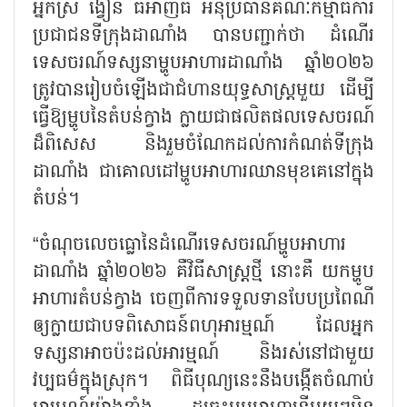
អ្នកស្រី ង្វៀន ធីអាញធី អនុប្រធានគណៈកម្មាធិការ
ប្រជាជនទីក្រុងដាណាំង បានបញ្ជាក់ថា ដំណើរ
ទេសចរណ៍ទស្សនាម្ហូបអាហារដាណាំង ឆ្នាំ២០២៦
ត្រូវបានរៀបចំឡើងជាជំហានយុទ្ធសាស្ត្រមួយ ដើម្បី
ធ្វើឱ្យម្ហូបនៃតំបន់ក្វាង ក្លាយជាផលិតផលទេសចរណ៍
ដ៏ពិសេស និងរួមចំណែកដល់ការកំណត់ទីក្រុង
ដាណាំង ជាគោលដៅម្ហូបអាហារឈានមុខគេនៅក្នុង
តំបន់។
“ចំណុចលេចធ្លោនៃដំណើរទេសចរណ៍ម្ហូបអាហារ
ដាណាំង ឆ្នាំ២០២៦ គឺវិធីសាស្រ្តថ្មី នោះគឺ យកម្ហូប
អាហារតំបន់ក្វាង ចេញពីការទទួលទានបែបប្រពៃណី
ឲ្យក្លាយជាបទពិសោធន៍ពហុអារម្មណ៍ ដែលអ្នក
ទស្សនាអាចប៉ះដល់អារម្មណ៍ និងរស់នៅជាមួយ
វប្បធម៌ក្នុងស្រុក។ ពិធីបុណ្យនេះនឹងបង្កើតចំណាប់