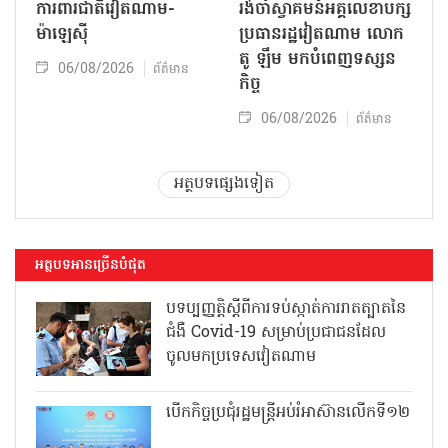
ការពារជាតិវៀតណាម-
រង់ចាំស្វាគមន៍អគ្គលេខាបក្ស
ម៉ាឡេស៊ី
ប្រធានរដ្ឋវៀតណាម លោក
តូ ឡឹម មកបំពេញទស្សន
06/08/2026
ព័ត៌មាន
កិច្ច
06/08/2026
ព័ត៌មាន
អត្ថបទផ្សេងទៀត
អត្ថបទអានច្រើនបំផុត
បទប្បញ្ញត្តិស្តីពីការទប់ស្កាត់ការរាតត្បាតនៃ
ជំងឺ Covid-19 សម្រាប់ប្រជាជនដែល
ចូលមកប្រទេសវៀតណាម
បើកកិច្ចប្រជុំរដ្ឋមន្ត្រីអប់រំអាស៊ានលើកទី១២