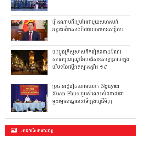
វៀតណាមនឹងរួមដៃជាមួយសហគមន៍
អន្តរជាតិកសាងពិភពលោកមានសន្តិភាព
បងប្អូនគ្រិស្តសាសនិកវៀតណាមអំណរ
សាទរបុណ្យណូអែលដ៏សុខសាន្តត្រាណក្នុង
បរិបទនៃជម្ងឺរាតត្បាតកូវីដ-១៩
ប្រធានរដ្ឋវៀតណាមលោក Nguyen
Xuan Phuc ជួបសំណេះសំណាលជា
មួយម្ចាស់ឆ្នោតនៅទីក្រុងហូជីមិញ
អាន​កាសែត​បោះពុម្ភ