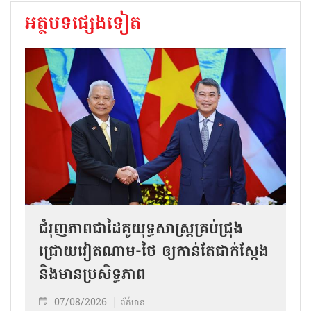
អត្ថបទផ្សេងទៀត
ជំរុញភាពជាដៃគូយុទ្ធសាស្ត្រគ្រប់ជ្រុង
ជ្រោយវៀតណាម-ថៃ ឲ្យកាន់តែជាក់ស្ដែង
និងមានប្រសិទ្ធភាព
07/08/2026
ព័ត៌មាន