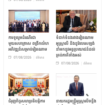
07/08/2026
ព័ត៌មាន
ការទូតរួមដំណើរជា
ទំនាក់ទំនងរវាងវៀតណាម
មួយសហគ្រាស ពង្រីកលំហ
អូស្ត្រាលី និងនូវែលសេឡង់
អភិវឌ្ឍន៍សម្រាប់វៀតណាម
នាំមកនូវអត្ថប្រយោជន៍ដល់
គ្រប់ភាគីទាំងអស់
07/08/2026
ព័ត៌មាន
07/08/2026
ព័ត៌មាន
ជំរុញកិច្ចសហប្រតិបត្តិការ
នាយករដ្ឋមន្ត្រីអូស្ត្រាលីទន្ទឹង