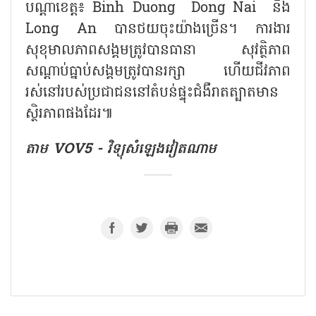
បណ្ដាខេត្ត៖ Binh Duong Dong Nai និង
Long An បានថយចុះយ៉ាងច្រើន។ ការងារ
សុខុមាលភាពសង្គមត្រូវបានធានា សុវត្ថិភាព
សណ្តាប់ធ្នាប់សង្គមត្រូវបានរក្សា ហើយជីវភាព
រស់នៅរបស់ប្រជាជននៅតំបន់ផ្ទុះជំងឺរាតត្បាតមាន
ស្ថិរភាពផងដែរ៕
តាម VOV5 - វិទ្យុសំឡេងវៀតណាម