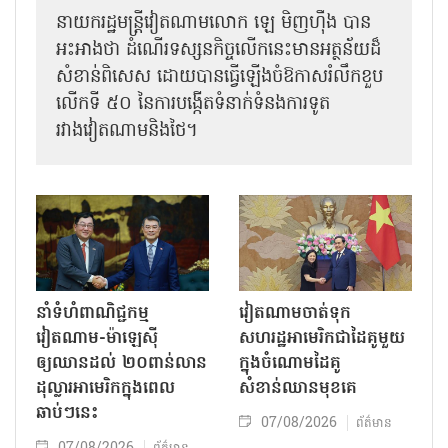
នាយករដ្ឋមន្ត្រីវៀតណាមលោក ឡេ មិញហ៊ឹង បាន
អះអាងថា ដំណើរទស្សនកិច្ចលើកនេះមានអត្ថន័យដ៏
សំខាន់ពិសេស ដោយបានធ្វើឡើងចំឱកាសរំលឹកខួប
លើកទី ៥០ នៃការបង្កើតទំនាក់ទំនងការទូត
រវាងវៀតណាមនិងថៃ។
នាំទំហំពាណិជ្ជកម្ម
វៀតណាមចាត់ទុក
វៀតណាម-ម៉ាឡេស៊ី
សហរដ្ឋអាមេរិកជាដៃគូមួយ
ឲ្យឈានដល់ ២០ពាន់លាន
ក្នុងចំណោមដៃគូ
ដុល្លារអាមេរិកក្នុងពេល
សំខាន់ឈានមុខគេ
ឆាប់ៗនេះ
07/08/2026
ព័ត៌មាន