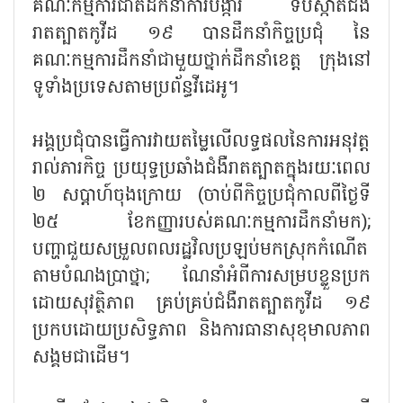
គណៈកម្មការជាតិដឹកនាំការបង្ការ ទប់ស្កាត់ជំងឺ
រាតត្បាតកូវីដ ១៩ បានដឹកនាំកិច្ចប្រជុំ នៃ
គណៈកម្មការដឹកនាំជាមួយថ្នាក់ដឹកនាំខេត្ត ក្រុងនៅ
ទូទាំងប្រទេសតាមប្រព័ន្ធវីដេអូ។
អង្គប្រជុំបានធ្វើការវាយតម្លៃលើលទ្ធផលនៃការអនុវត្ត
រាល់ភារកិច្ច ប្រយុទ្ធប្រឆាំងជំងឺរាតត្បាតក្នុងរយៈពេល
២ សប្តាហ៍ចុងក្រោយ (ចាប់ពីកិច្ចប្រជុំកាលពីថ្ងៃទី
២៥ ខែកញ្ញារបស់គណៈកម្មការដឹកនាំមក);
បញ្ហាជួយសម្រួលពលរដ្ឋវិលប្រឡប់មកស្រុកកំណើត
តាមបំណងប្រាថ្នា; ណែនាំអំពីការសម្របខ្លួនប្រក
ដោយសុវត្ថិភាព គ្រប់គ្រប់ជំងឺរាតត្បាតកូវីដ ១៩
ប្រកបដោយប្រសិទ្ធភាព និងការធានាសុខុមាលភាព
សង្គមជាដើម។