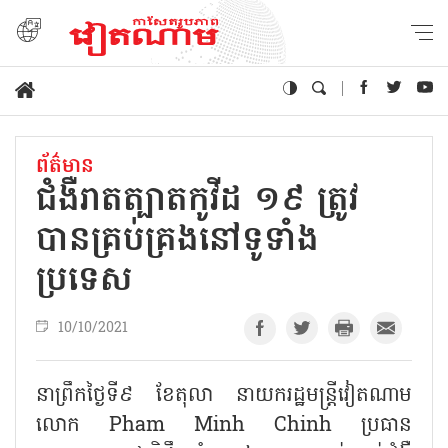
ព័ត៌មាន
ជំងឺរាតត្បាតកូវីដ ១៩ ត្រូវ
បានគ្រប់គ្រងនៅទូទាំង
ប្រទេស
10/10/2021
នាព្រឹកថ្ងៃទី៩ ខែតុលា នាយករដ្ឋមន្រ្តីវៀតណាម
លោក Pham Minh Chinh ប្រធាន