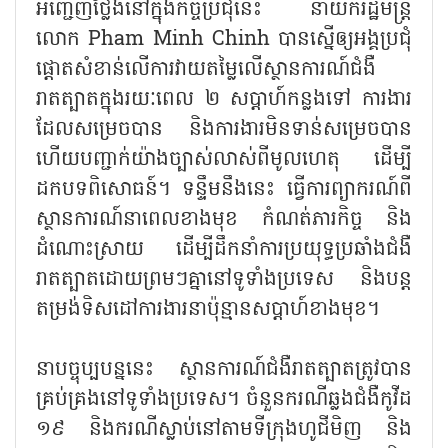
អញ្ជើញថ្លែងនៅក្នុងកិច្ចប្រជុំនេះ នាយករដ្ឋមន្រ្តី
លោក Pham Minh Chinh បានស្នើឲ្យអង្គប្រជុំ
ផ្ដោតសំខាន់លើការវាយតម្លៃលើស្ថានការណ៍ជំងឺ
រាតត្បាតក្នុងរយៈពេល ២ សប្តាហ៍កន្លងទៅ ការងារ
ដែលសម្រេចបាន និងការងារមិនទាន់សម្រេចបាន
ហើយបញ្ជាក់យ៉ាងច្បាស់លាស់ពីមូលហេតុ ដើម្បី
ដកបទពិសោធន៍។ ទន្ទឹមនឹងនេះ ធ្វើការព្យាករណ៍ពី
ស្ថានការណ៍នាពេលខាងមុខ កំណត់ភារកិច្ច និង
ដំណោះស្រាយ ដើម្បីដឹកនាំការប្រយុទ្ធប្រឆាំងជំងឺ
រាតត្បាតដោយព្រមៗគ្នានៅទូទាំងប្រទេស និងបន្ត
តម្រង់ទិសដៅការងារនាប៉ុន្មានសប្តាហ៍ខាងមុខ។
នាបច្ចុប្បបន្ននេះ ស្ថានការណ៍ជំងឺរាតត្បាតត្រូវបាន
គ្រប់គ្រងនៅទូទាំងប្រទេស។ ចំនួនករណីឆ្លងជំងឺកូវីដ
១៩ និងករណីស្លាប់នៅតាមទីក្រុងហូជីមិញ និង