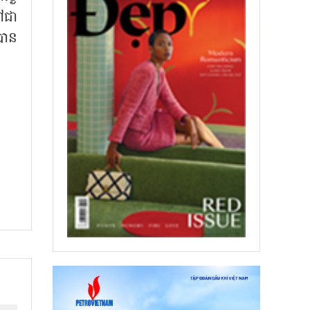
ៅជា
បាន