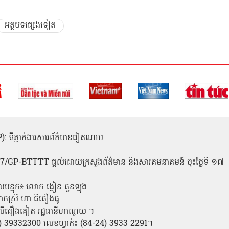
អត្ថបទផ្សេងទៀត
(ICP): ទីភ្នាក់ងារសារព័ត៌មានវៀតណាម
1
 137/GP-BTTTT ផ្តល់ដោយក្រសួងព័ត៌មាន និងសារគមនាគមន៍ ចុះថ្ងៃទី ១៧
លបន្ទុក៖ លោក ង្វៀន តួនឡុង
ោកស្រី ហា ធីតឿងធូ
ី លីធឿងគៀត រដ្ឋធានីហាណូយ ។
24) 39332300 លេខហ្វាក់៖ (84-24) 3933 2291។