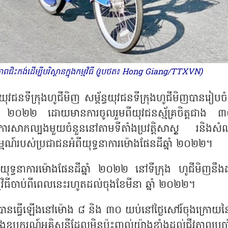
មភាពជិះកង់ដើម្បីបរិស្ថានក្នុងកម្មវិធី (រូបថត៖ Hong Giang/TTXVN)
ុវជនទីក្រុងហូជីមិញ សម្ព័ន្ធយុវជនទីក្រុងហូជីមិញបានរៀបចំ
នដីឆ្នាំ ២០២២ ដោយមានការចូលរួមពីយុវជនស្ម័គ្រចិត្តជាង 
នុងការសាកល្បងមួយចំនួននៅតាមទីតាំងប្រវត្តិសាស្ត្ រនិងសំ
រម្មណ៍របស់ប្រជាជនអំពីយុទ្ធនាការម៉ោងផែនដីឆ្នាំ ២០២២។
ំយុទ្ធនាការម៉ោងផែនដីឆ្នាំ ២០២២ នៅទីក្រុង ហូជីមិញនឹងដ
្មវិធីចាប់ពីពេលនេះរហូតដល់ចុងខែមីនា ឆ្នាំ ២០២២។
តែងតែបានធ្វើឡើងនៅម៉ោង ៨ និង ៣០ យប់នៅថ្ងៃសៅរ៍ចុងក្រោយន
ករណ៍អគ្គិសនីដែលមិនប៉ះពាល់យ៉ាងខ្លាំងដល់ជីវភាពប្រចាំថ