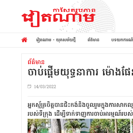
វៀតណាម - យុគសម័យថ្មី
ព័ត៌មាន
បទយកការណ
ព័ត៌មាន
ចាប់ផ្តើមយុទ្ធនាការ ម៉ោងផ
14/03/2022
អ្នកស្ម័គ្រចិត្ដបានជិះកង់និងចូលរួមក្នុងការសា
របស់ទីក្រុង ដើម្បីទាក់ទាញការចាប់អារម្មណ៍រប