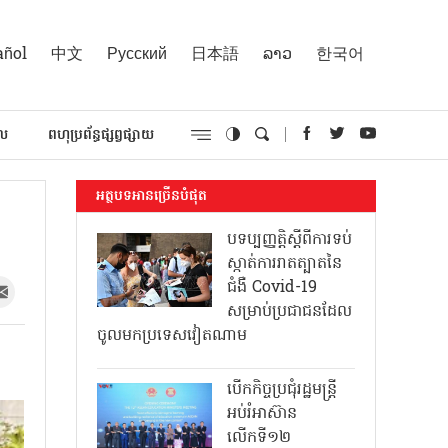
añol
中文
Русский
日本語
ລາວ
한국어
គល
ពហុប្រព័ន្ធផ្សព្វផ្សាយ
អត្ថបទអានច្រើនបំផុត
បទប្បញ្ញត្តិស្តីពីការទប់
ស្កាត់ការរាតត្បាតនៃ
ជំងឺ Covid-19
សម្រាប់ប្រជាជនដែល
ចូលមកប្រទេសវៀតណាម
បើកកិច្ចប្រជុំរដ្ឋមន្ត្រី
អប់រំអាស៊ាន
លើកទី១២