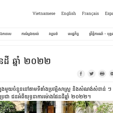
Vietnamese
English
Français
Esp
៍ឯកទេស
ការស្វែងយល់
វប្បធម៌
សេដ្ឋកិច្ច
ព្រឹត្តិការណ៍ - បុគ្
ែនដី ឆ្នាំ ២០២២
កល្បងមួយចំនួននៅតាមទីតាំងប្រវត្តិសាស្ត្រ និងសំណង់សំខាន់ ៗ
ស់ប្រជា ជនអំពីយុទ្ធនាការម៉ោងផែនដីឆ្នាំ ២០២២។