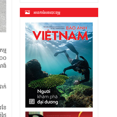
អាន​កាសែត​បោះពុម្ភ
កម្ម
៣០០
ណង់
ាក់
ៃខែ
្ងៃ