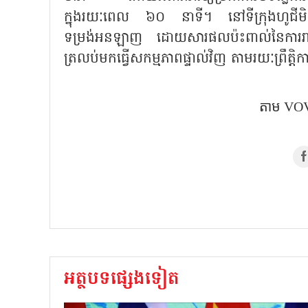
ក្នុងរយៈពេល ៦០ នាទី។ នៅទីក្រុងហូជីមិញ 
ទម្រង់អនឡាញ ដោយសារផលប៉ះពាល់នៃការរា
ត្រលប់មកធ្វើសកម្មភាពផ្ទាល់វិញ តាមរយៈព្រឹត្តិ
តាម VOV
អត្ថបទផ្សេងទៀត