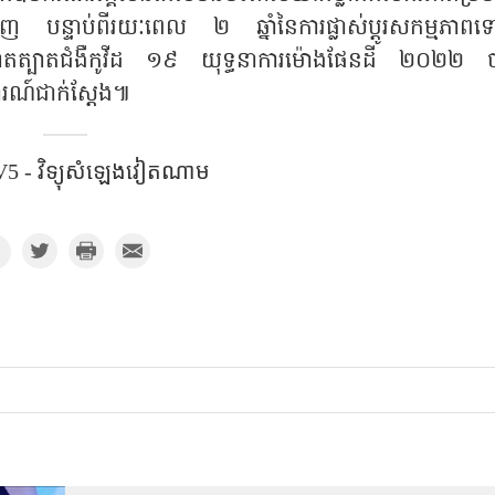
បន្ទាប់ពីរយៈពេល ២ ឆ្នាំនៃការផ្លាស់ប្តូរសកម្មភាពទ
តត្បាតជំងឺកូវីដ ១៩ យុទ្ធនាការម៉ោងផែនដី ២០២២ 
ការណ៍ជាក់ស្តែង៕
5 - វិទ្យុសំឡេង​វៀតណាម