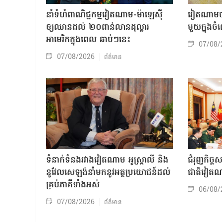
នាំទំហំពាណិជ្ជកម្មវៀតណាម-ម៉ាឡេស៊ី
វៀតណាមចា
ឲ្យឈានដល់ ២០ពាន់លានដុល្លារ
មួយក្នុង
អាមេរិកក្នុងពេល ឆាប់ៗនេះ
07/08/
07/08/2026
ព័ត៌មាន
ទំនាក់ទំនងរវាងវៀតណាម អូស្ត្រាលី និង
ជំរុញកិច្ច
នូវែលសេឡង់នាំមកនូវអត្ថប្រយោជន៍ដល់
ជាតិវៀតណ
គ្រប់ភាគីទាំងអស់
06/08/
07/08/2026
ព័ត៌មាន