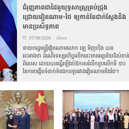
ជំរុញភាពជាដៃគូយុទ្ធសាស្ត្រគ្រប់ជ្រុង
ជ្រោយវៀតណាម-ថៃ ឲ្យកាន់តែជាក់ស្ដែងនិង
មានប្រសិទ្ធភាព
07/08/2026
ព័ត៌មាន
នាយករដ្ឋមន្ត្រីវៀតណាមលោក ឡេ មិញហ៊ឹង បាន
អះអាងថា ដំណើរទស្សនកិច្ចលើកនេះមានអត្ថន័យដ៏សំខាន
ពិសេស ដោយបានធ្វើឡើងចំឱកាសរំលឹកខួបលើកទី ៥០
នៃការបង្កើតទំនាក់ទំនងការទូតរវាងវៀតណាមនិងថៃ។