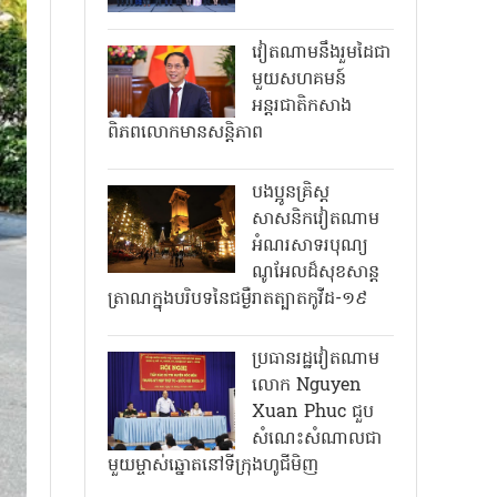
វៀតណាមនឹងរួមដៃជា
មួយសហគមន៍
អន្តរជាតិកសាង
ពិភពលោកមានសន្តិភាព
បងប្អូនគ្រិស្ត
សាសនិកវៀតណាម
អំណរសាទរបុណ្យ
ណូអែលដ៏សុខសាន្ត
ត្រាណក្នុងបរិបទនៃជម្ងឺរាតត្បាតកូវីដ-១៩
ប្រធានរដ្ឋវៀតណាម
លោក Nguyen
Xuan Phuc ជួប
សំណេះសំណាលជា
មួយម្ចាស់ឆ្នោតនៅទីក្រុងហូជីមិញ