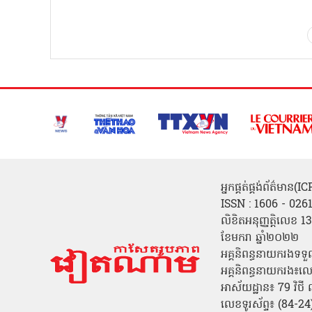
អ្នកផ្គត់ផ្គង់ព័ត៌មាន
ISSN : 1606 - 026
លិខិតអនុញ្ញត្តិលេខ
ខែមករា ឆ្នាំ២០២២
អគ្គនិពន្ធនាយករងទទួ
អគ្គនិពន្ធនាយករង៖ល
អាស័យដ្ឋាន៖ 79 វិថ
លេខទូរស័ព្ទ៖ (84-