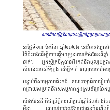
សមាជិកសម្ព័ន្ធនិងយុវជនស្ម័គ្រចិត្តចូលរួមសកម្
នាថ្ងៃទី១៣ ខែមីនា ឆ្នាំ២០២២ នៅវិមានវប្បធម៌យ
វិធីជិះកង់ដើម្បីចាប់ផ្តើមយុទ្ធនាការម៉ោងផែ
នាក់។ អ្នកស្ម័គ្រចិត្ដបានជិះកង់និងចូលរួមក្
សំខាន់ៗរបស់ទីក្រុង ដើម្បីទាក់ ទាញការចាប់អា
បន្ទាប់ពីសកម្មភាពជិះកង់ គណៈកម្មាធិការរៀបច
ពង្រាយគម្រោងនិងសកម្មភាពក្នុងក្របខ័ណ្ឌនៃកម
ម៉ោងផែនដី គឺជាព្រឹត្តិការណ៍ប្រចាំឆ្នាំដែល
មីនា ដោយអំពាវនាវឱ្យប្រជាជនបិទភ្លើងនិងឧប